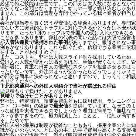
必須で特定技能は任意です。この部分は大人数になるとなかな
か安くない金額となりますが、給与の一部と織り込むしかあり
ません。この部分は管理を専門でやっている我々業者が担当し
ます。
会社が担当者を置くほうが安価なる場合もありますが、専門家
でない方に突発的なトラブルに対応できるかどうかは不安が残
ります。たった1回のトラブルで外国人の受け入れができなる
ことが多々あります。弊社の代表の聞いた話には大阪で経営者
が
入管法違反で逮捕された事例
がありますが、報道されない事
例もかなりあります。これを防ぐため、信頼できる業者に依頼
をすることがおすすめです。
また、コストも、弊社は人数スライド制を採用しているため、
受け入れ人数が増えれば増えるほど、単価が安くなります。管
理部署に、貴重な日本人の優秀なスタッフを担当させるのはも
ったいないです。外注のほうが安かったらどうでしょうか？こ
の部分は簡単に決められないと思いますので、じっくりご相談
させてください。
下北郡東通村への外国人材紹介で当社が選ばれる理由
見積りで負けたことがありません
弊社は、特定技能、技能実習生ともに採用費用、ランニングコ
スト（3～5年）の総額で
最安値
を提供しています。なぜこのよ
うな価格を実現できるのでしょうか？理由は簡単で「無駄なコ
ストが多すぎるので、極力削減した」ことと、
「他社が高すぎ
る」
ためです。
外国人材の採用は制度が複雑なこともあり、採用企業の方に知
識がないのをいいことにあの手この手で費用を高くとる支援機
関が多いのが現状です。例えば申請書作成費用は仲介の会社が