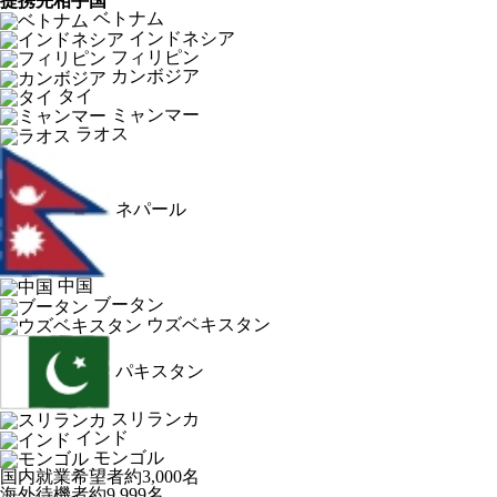
提携先相手国
ベトナム
インドネシア
フィリピン
カンボジア
タイ
ミャンマー
ラオス
ネパール
中国
ブータン
ウズベキスタン
パキスタン
スリランカ
インド
モンゴル
国内就業希望者
約3,000名
海外待機者
約9,999名