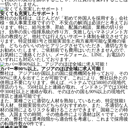
一切いたしません。
安くても充実したサポート！
弊社のお客様は、ほとんどが
「初めて外国人を採用する」
会社
様・個人事業主様ですので、不安点の解消は必須だと考えてお
ります。特に、給与水準、昇給、配属の相談、業務の切り分
け、効率の良い指揮系統の作り方、失敗しないマネジメント方
法の教授など、
他社では行えないサポート体制
を確立させてお
ります。特定技能1号と技能実習生と両方雇用可能な業種の場
合、どちらがいいのかヒアリングさせていただき、適切な方を
お勧めいたします。ご依頼前でも費用はいただきませんので、
お気軽にご連絡ください。メールフォーム、LINE、お電話の
いずれにも対応いたしております。
カバー率90%以上。アジアのほぼ全域に求人可能！
弊社は、
アジア14か国以上の国に提携機関を持っており、その
90%に求人を出すことが可能
です。これにより、弊社以外との
併用は不要になります。例えば、ベトナムでは580社の現地代
理店のうち、550社以上と連絡が取れ、インドネシアでは330社
中300社以上と連絡が取れ、そのほかの国も90%以上の現地代
理店と連絡可能です。
また、業種ごとに適切な人材を熟知しているため、特定技能1
号人材、技能実習生のどちらがおすすめか、また、不適切な人
材の採用によるリスクを避けることができます。国籍ごとの特
色、入国までの時間、その他条件により適材は区々です。その
ため、弊社では選考段階から適合性を考慮し、これまで採用後
の転職件数が0件です。