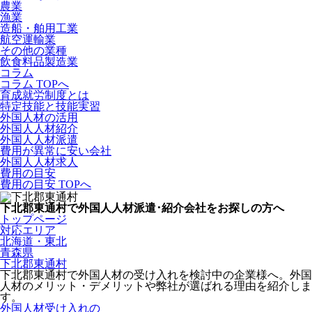
農業
漁業
造船・舶用工業
航空運輸業
その他の業種
飲食料品製造業
コラム
コラム TOPへ
育成就労制度とは
特定技能と技能実習
外国人材の活用
外国人人材紹介
外国人人材派遣
費用が異常に安い会社
外国人人材求人
費用の目安
費用の目安 TOPへ
下北郡東通村で外国人人材派遣･紹介会社をお探しの方へ
トップページ
対応エリア
北海道・東北
青森県
下北郡東通村
下北郡東通村で外国人材の受け入れを検討中の企業様へ。外国
人材のメリット・デメリットや弊社が選ばれる理由を紹介しま
す。
外国人材受け入れの