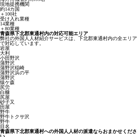
現地提携機関
約14カ国
＋100社
受け入れ業種
14業種
＋80業種
青森県下北郡東通村内の対応可能エリア
弊社の外国人人材紹介サービスは、下北郡東通村内の全エリア
で対応しています。
岩屋
大利
小田野沢
蒲野沢
蒲野沢稲崎
蒲野沢浜の平
蒲野沢
猿ケ森
尻労
白糠
尻屋
砂子又
田屋
野牛
野牛トクサ沢
野牛
目名
青森県下北郡東通村への外国人人材の派遣ならおまかせくださ
い。