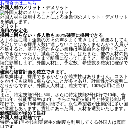
お問合せはこちら
外国人材のメリット・デメリット
外国人材を採用することによる企業側のメリット・デメリット
を解説します。
メリット
雇用の安定化
採用に困らない・多人数も100%確実に採用できる
人手不足に嘆く企業の方々の声をよく聞きます。募集をしても
予定している採用人数に達しないことはありませんか？人員が
不足すると、基準を満たさない業種は事業自体を履行すること
ができなかったり、減産になったり。はたまた、他の人材の負
担が増え、その人材まで離職になってしまうと、事業自体の存
続に影響します。
外国人材は、予定数、希望数を確実に確保で
きます。
確実な経営計画を確立できます。
募集媒体は、採用できるかどうか確実性はありません。コスト
をかけても採用に至らないことが多々あり、計画性が不透明に
なりがちですが、外国人人材は、確実です。100%採用に至り
ます。
また、特定技能1号は5年、さらに特定技能2号移行で10年、合
計15年、技能実習生は3年、さらに特定技能1号と特定技能2号
移行で、合計18年就業可能です。永住希望者が圧倒的に多い国
や業種もあります。貴社にあった国、人材を選別いたします。
勤務態度が極めて良好
外国人材は勤勉です。
特定技能1号や技能実習生の制度を利用してくる外国人は真面
目
です。