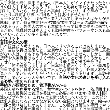
人手不足の時に採用できた人（日本人）がイマイチだったとい
うのは人手不足あるあるです。やっと応募が来たと思ったのに
採用してみたら、たまたま不真面目だったり、すぐ辞めてしま
ったり...以前より扱いに困ることはありませんか？
人手不足になると、ほかで不要とされてしまった人ばかりが再
就職します。特定技能1号や技能実習生では一定の試験や面接
があるうえ、外国人の方々も意欲をもって日本に働きに来てい
るため、就職難の日本人よりも勤務態度もパフォーマンスも高
いといったことが多々見受けられます。
デメリット
言語や文化の壁
日本語はどう考えても、日本人よりできることはありません
が、言語取得は必須だと、全員考えています。言語取得に意欲
がない人は、そもそも日本へ来たいと思いません。しかし、面
接時や入国直後はもうまく伝わらないことが出てくるかもしれ
ません。
もちろんこれは、人により最も差が出る部分です。し
かし、逆の発想もあります。日本語を使わなくてもいい業務を
担当できる。日本人から見て不人気な業務でも、外国人材から
見たら、楽だからやりたいということも多々あります。単純作
業も、楽だという人が多いです。
言語や文化の違いを受け入れ
る姿勢
が求められます。
手続きが煩雑なため、管理費がかかる
外国人材を雇用する場合、留学生のバイトを除き、
監理団体も
しくは支援機関に管理を委託する必要
があります(高度人材関
連のビザを除く)。これらは法定で決まっています。この部分
は多人数になるとなかなか安くない金額となりますが、給与の
一部と織り込むしかありません。この部分は管理を専門でやっ
ている我々業者が担当します。こちらに関しては技能実習生は