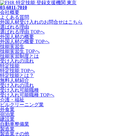
03-6811-7010
会社概要
よくある質問
外国人材受け入れの
お問合せ
はこちら
選ばれる理由
選ばれる理由 TOPへ
外国人材の概要
外国人材の概要 TOPへ
技能実習生
技能実習生 TOPへ
技能実習制度とは
受け入れの流れ
特定技能
特定技能 TOPへ
特定技能とは？
無料人材紹介
受け入れの流れ
受け入れ可能職種
受け入れ可能職種 TOPへ
介護・福祉
ビルクリーニング業
外食業
宿泊業
建設業
自動車整備業
製造業
製造業その他