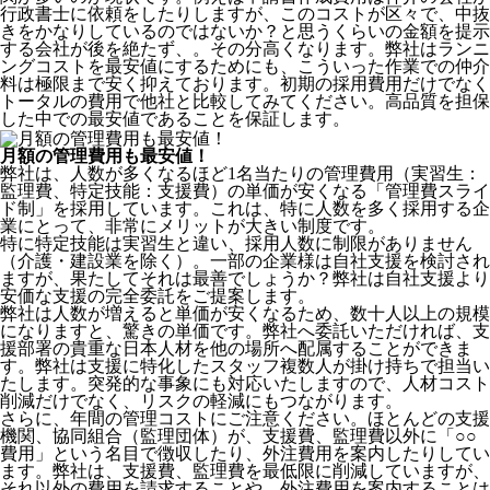
行政書士に依頼をしたりしますが、このコストが区々で、中抜
きをかなりしているのではないか？と思うくらいの金額を提示
する会社が後を絶たず、。その分高くなります。弊社はランニ
ングコストを最安値にするためにも、こういった作業での仲介
料は極限まで安く抑えております。
初期の採用費用だけでなく
トータルの費用で他社と比較してみてください。
高品質を担保
した中での最安値であることを保証します。
月額の管理費用も最安値！
弊社は、
人数が多くなるほど1名当たりの管理費用（実習生：
監理費、特定技能：支援費）の単価が安くなる「管理費スライ
ド制」を採用
しています。これは、特に人数を多く採用する企
業にとって、非常にメリットが大きい制度です。
特に特定技能は実習生と違い、採用人数に制限がありません
（介護・建設業を除く）。一部の企業様は自社支援を検討され
ますが、果たしてそれは最善でしょうか？弊社は自社支援より
安価な支援の完全委託をご提案します。
弊社は人数が増えると単価が安くなるため、数十人以上の規模
になりますと、驚きの単価です。弊社へ委託いただければ、支
援部署の貴重な日本人材を他の場所へ配属することができま
す。弊社は支援に特化したスタッフ複数人が掛け持ちで担当い
たします。突発的な事象にも対応いたしますので、人材コスト
削減だけでなく、リスクの軽減にもつながります。
さらに、年間の管理コストにご注意ください。ほとんどの支援
機関、協同組合（監理団体）が、支援費、監理費以外に「○○
費用」という名目で徴収したり、外注費用を案内したりしてい
ます。弊社は、支援費、監理費を最低限に削減していますが、
それ以外の費用を請求することや、外注費用を案内することは