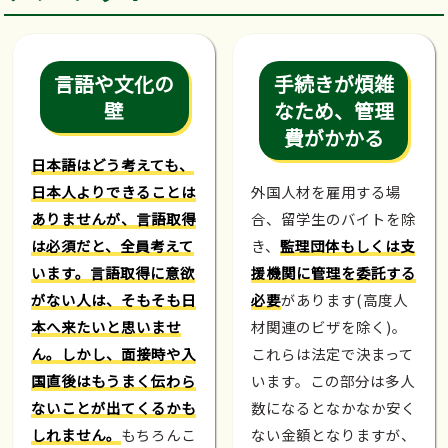
言語や文化の
手続きが煩雑
壁
なため、管理
費がかかる
日本語はどう考えても、
日本人よりできることは
外国人材を雇用する場
ありませんが、言語取得
合、留学生のバイトを除
は必須だと、全員考えて
き、
監理団体もしくは支
います。言語取得に意欲
援機関に管理を委託する
がない人は、そもそも日
必要
があります(高度人
本へ来たいと思いませ
材関連のビザを除く)。
ん。しかし、面接時や入
これらは法定で決まって
国直後はもうまく伝わら
います。この部分は多人
ないことが出てくるかも
数になるとなかなか安く
しれません。
もちろんこ
ない金額となりますが、