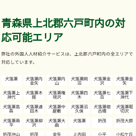
青森県上北郡六戸町内の対
応可能エリア
弊社の外国人人材紹介サービスは、上北郡六戸町内の全エリアで
対応しています。
犬落瀬
犬落瀬内
犬落瀬内
犬落瀬岡
犬落瀬金
犬落瀬金
金矢
山
沼
沢
矢
犬落瀬上
犬落瀬木
犬落瀬権
犬落瀬四
犬落瀬七
犬落瀬下
淋代
越
現沢
木
百
淋代
犬落瀬高
犬落瀬通
犬落瀬中
犬落瀬沼
犬落瀬根
犬落瀬堀
森
目木
屋敷
久保
古橋
切沢
犬落瀬南
犬落瀬柳
犬落瀬大
犬落瀬
折茂
折茂大原
平
沢
曲
折茂沖山
折茂
金矢
上吉田
小平
小松ケ丘