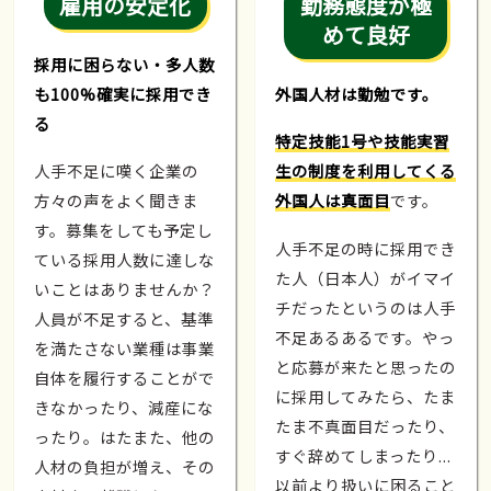
雇用の安定化
勤務態度が極
めて良好
採用に困らない・多人数
も100%確実に採用でき
外国人材は勤勉です。
る
特定技能1号や技能実習
人手不足に嘆く企業の
生の制度を利用してくる
方々の声をよく聞きま
外国人は真面目
です。
す。募集をしても予定し
人手不足の時に採用でき
ている採用人数に達しな
た人（日本人）がイマイ
いことはありませんか？
チだったというのは人手
人員が不足すると、基準
不足あるあるです。やっ
を満たさない業種は事業
と応募が来たと思ったの
自体を履行することがで
に採用してみたら、たま
きなかったり、減産にな
たま不真面目だったり、
ったり。はたまた、他の
すぐ辞めてしまったり...
人材の負担が増え、その
以前より扱いに困ること