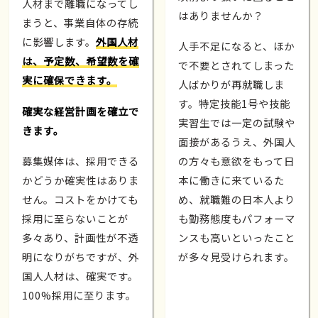
人材まで離職になってし
はありませんか？
まうと、事業自体の存続
に影響します。
外国人材
人手不足になると、ほか
は、予定数、希望数を確
で不要とされてしまった
実に確保できます。
人ばかりが再就職しま
す。特定技能1号や技能
確実な経営計画を確立で
実習生では一定の試験や
きます。
面接があるうえ、外国人
募集媒体は、採用できる
の方々も意欲をもって日
かどうか確実性はありま
本に働きに来ているた
せん。コストをかけても
め、就職難の日本人より
採用に至らないことが
も勤務態度もパフォーマ
多々あり、計画性が不透
ンスも高いといったこと
明になりがちですが、外
が多々見受けられます。
国人人材は、確実です。
100%採用に至ります。