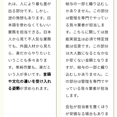
れは、人により最も差が
給与の一部と織り込むし
出る部分です。しかし、
かありません。この部分
逆の発想もあります。日
は管理を専門でやってい
本語を使わなくてもいい
る我々業者が担当しま
業務を担当できる。日本
す。こちらに関しては技
人から見て不人気な業務
能実習生は必須で特定技
でも、外国人材から見た
能は任意です。この部分
ら、楽だからやりたいと
は大人数になるとなかな
いうことも多々ありま
か安くない金額となりま
す。単純作業も、楽だと
すが、給与の一部と織り
いう人が多いです。
言語
込むしかありません。こ
や文化の違いを受け入れ
の部分は管理を専門でや
る姿勢
が求められます。
っている我々業者が担当
します。
会社が担当者を置くほう
が安価なる場合もありま