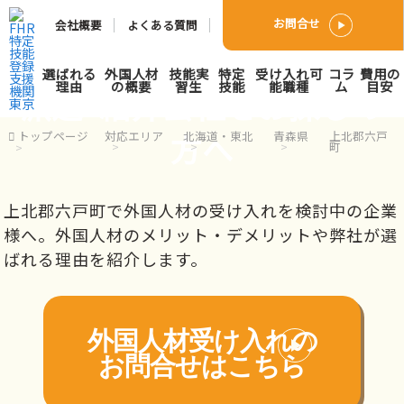
お問合せ
会社概要
よくある質問
上北郡六戸町で外国人人材
選ばれる
外国人材
技能実
特定
受け入れ可
コラ
費用の
理由
の概要
習生
技能
能職種
ム
目安
派遣･紹介会社をお探しの
方へ
トップページ
対応エリア
北海道・東北
青森県
上北郡六戸
町
上北郡六戸町で外国人材の受け入れを検討中の企業
様へ。外国人材のメリット・デメリットや弊社が選
ばれる理由を紹介します。
外国人材受け入れの
お問合せはこちら