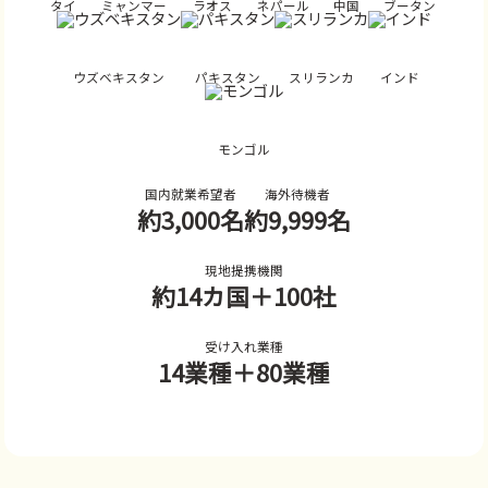
タイ
ミャンマー
ラオス
ネパール
中国
ブータン
ウズベキスタン
パキスタン
スリランカ
インド
モンゴル
国内就業希望者
海外待機者
約3,000名
約9,999名
現地提携機関
約14カ国
＋100社
受け入れ業種
14業種
＋80業種