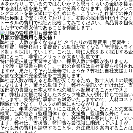
きをかなりしているのではないか？と思うくらいの金額を提示
する会社が後を絶たず、。その分高くなります。弊社はランニ
ングコストを最安値にするためにも、こういった作業での仲介
料は極限まで安く抑えております。
初期の採用費用だけでなく
トータルの費用で他社と比較してみてください。
高品質を担保
した中での最安値であることを保証します。
月額の管理費用も最安値！
弊社は、
人数が多くなるほど1名当たりの管理費用（実習生：
監理費、特定技能：支援費）の単価が安くなる「管理費スライ
ド制」を採用
しています。これは、特に人数を多く採用する企
業にとって、非常にメリットが大きい制度です。
特に特定技能は実習生と違い、採用人数に制限がありません
（介護・建設業を除く）。一部の企業様は自社支援を検討され
ますが、果たしてそれは最善でしょうか？弊社は自社支援より
安価な支援の完全委託をご提案します。
弊社は人数が増えると単価が安くなるため、数十人以上の規模
になりますと、驚きの単価です。弊社へ委託いただければ、支
援部署の貴重な日本人材を他の場所へ配属することができま
す。弊社は支援に特化したスタッフ複数人が掛け持ちで担当い
たします。突発的な事象にも対応いたしますので、人材コスト
削減だけでなく、リスクの軽減にもつながります。
さらに、年間の管理コストにご注意ください。ほとんどの支援
機関、協同組合（監理団体）が、支援費、監理費以外に「○○
費用」という名目で徴収したり、外注費用を案内したりしてい
ます。弊社は、支援費、監理費を最低限に削減していますが、
それ以外の費用を請求することや、外注費用を案内することは
一切いたしません。