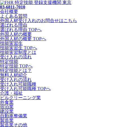
03-6811-7010
会社概要
よくある質問
外国人材受け入れの
お問合せ
はこちら
選ばれる理由
選ばれる理由 TOPへ
外国人材の概要
外国人材の概要 TOPへ
技能実習生
技能実習生 TOPへ
技能実習制度とは
受け入れの流れ
特定技能
特定技能 TOPへ
特定技能とは？
無料人材紹介
受け入れの流れ
受け入れ可能職種
受け入れ可能職種 TOPへ
介護・福祉
ビルクリーニング業
外食業
宿泊業
建設業
自動車整備業
製造業
製造業その他