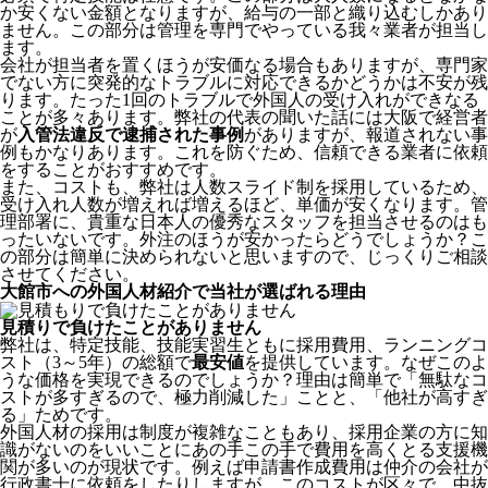
か安くない金額となりますが、給与の一部と織り込むしかあり
ません。この部分は管理を専門でやっている我々業者が担当し
ます。
会社が担当者を置くほうが安価なる場合もありますが、専門家
でない方に突発的なトラブルに対応できるかどうかは不安が残
ります。たった1回のトラブルで外国人の受け入れができなる
ことが多々あります。弊社の代表の聞いた話には大阪で経営者
が
入管法違反で逮捕された事例
がありますが、報道されない事
例もかなりあります。これを防ぐため、信頼できる業者に依頼
をすることがおすすめです。
また、コストも、弊社は人数スライド制を採用しているため、
受け入れ人数が増えれば増えるほど、単価が安くなります。管
理部署に、貴重な日本人の優秀なスタッフを担当させるのはも
ったいないです。外注のほうが安かったらどうでしょうか？こ
の部分は簡単に決められないと思いますので、じっくりご相談
させてください。
大館市への外国人材紹介で当社が選ばれる理由
見積りで負けたことがありません
弊社は、特定技能、技能実習生ともに採用費用、ランニングコ
スト（3～5年）の総額で
最安値
を提供しています。なぜこのよ
うな価格を実現できるのでしょうか？理由は簡単で「無駄なコ
ストが多すぎるので、極力削減した」ことと、
「他社が高すぎ
る」
ためです。
外国人材の採用は制度が複雑なこともあり、採用企業の方に知
識がないのをいいことにあの手この手で費用を高くとる支援機
関が多いのが現状です。例えば申請書作成費用は仲介の会社が
行政書士に依頼をしたりしますが、このコストが区々で、中抜