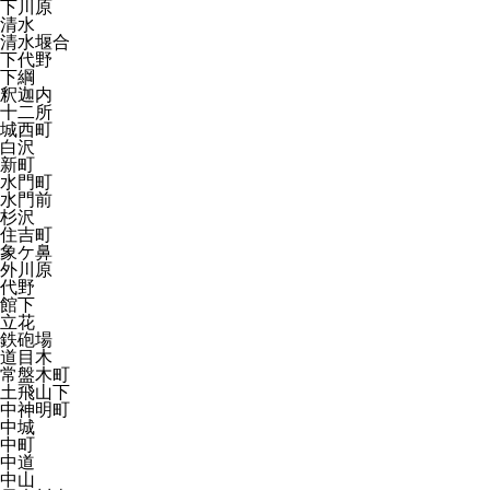
下川原
清水
清水堰合
下代野
下綱
釈迦内
十二所
城西町
白沢
新町
水門町
水門前
杉沢
住吉町
象ケ鼻
外川原
代野
館下
立花
鉄砲場
道目木
常盤木町
土飛山下
中神明町
中城
中町
中道
中山