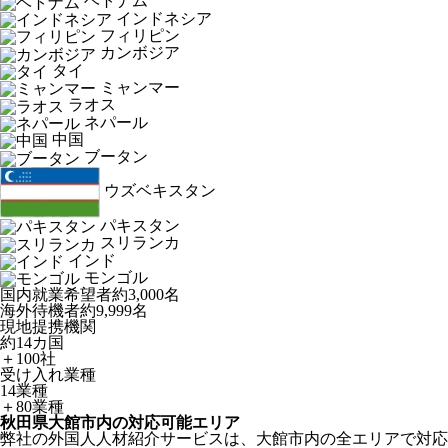
ベトナム
インドネシア
フィリピン
カンボジア
タイ
ミャンマー
ラオス
ネパール
中国
ブータン
ウズベキスタン
パキスタン
スリランカ
インド
モンゴル
国内就業希望者
約3,000名
海外待機者
約9,999名
現地提携機関
約14カ国
＋100社
受け入れ業種
14業種
＋80業種
秋田県大館市内の対応可能エリア
弊社の外国人人材紹介サービスは、大館市内の全エリアで対応