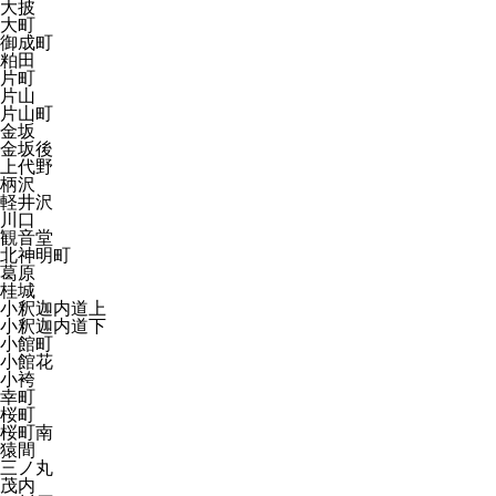
大披
大町
御成町
粕田
片町
片山
片山町
金坂
金坂後
上代野
柄沢
軽井沢
川口
観音堂
北神明町
葛原
桂城
小釈迦内道上
小釈迦内道下
小館町
小館花
小袴
幸町
桜町
桜町南
猿間
三ノ丸
茂内