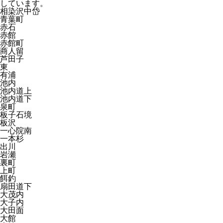
しています。
相染沢中岱
青葉町
赤石
赤館
赤館町
商人留
芦田子
東
有浦
池内
池内道上
池内道下
泉町
板子石境
板沢
一心院南
一本杉
出川
岩瀬
裏町
上町
餌釣
扇田道下
大茂内
大子内
大田面
大館