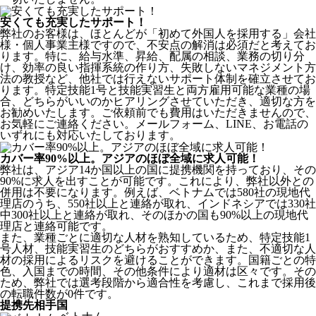
安くても充実したサポート！
弊社のお客様は、ほとんどが
「初めて外国人を採用する」
会社
様・個人事業主様ですので、不安点の解消は必須だと考えてお
ります。特に、給与水準、昇給、配属の相談、業務の切り分
け、効率の良い指揮系統の作り方、失敗しないマネジメント方
法の教授など、
他社では行えないサポート体制
を確立させてお
ります。特定技能1号と技能実習生と両方雇用可能な業種の場
合、どちらがいいのかヒアリングさせていただき、適切な方を
お勧めいたします。ご依頼前でも費用はいただきませんので、
お気軽にご連絡ください。メールフォーム、LINE、お電話の
いずれにも対応いたしております。
カバー率90%以上。アジアのほぼ全域に求人可能！
弊社は、
アジア14か国以上の国に提携機関を持っており、その
90%に求人を出すことが可能
です。これにより、弊社以外との
併用は不要になります。例えば、ベトナムでは580社の現地代
理店のうち、550社以上と連絡が取れ、インドネシアでは330社
中300社以上と連絡が取れ、そのほかの国も90%以上の現地代
理店と連絡可能です。
また、業種ごとに適切な人材を熟知しているため、特定技能1
号人材、技能実習生のどちらがおすすめか、また、不適切な人
材の採用によるリスクを避けることができます。国籍ごとの特
色、入国までの時間、その他条件により適材は区々です。その
ため、弊社では選考段階から適合性を考慮し、これまで採用後
の転職件数が0件です。
提携先相手国