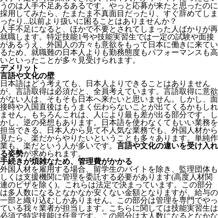
うのは人手不足あるあるです。やっと応募が来たと思ったのに
採用してみたら、たまたま不真面目だったり、すぐ辞めてしま
ったり...以前より扱いに困ることはありませんか？
人手不足になると、ほかで不要とされてしまった人ばかりが再
就職します。特定技能1号や技能実習生では一定の試験や面接
があるうえ、外国人の方々も意欲をもって日本に働きに来てい
るため、就職難の日本人よりも勤務態度もパフォーマンスも高
いといったことが多々見受けられます。
デメリット
言語や文化の壁
日本語はどう考えても、日本人よりできることはありません
が、言語取得は必須だと、全員考えています。言語取得に意欲
がない人は、そもそも日本へ来たいと思いません。しかし、面
接時や入国直後はもうまく伝わらないことが出てくるかもしれ
ません。
もちろんこれは、人により最も差が出る部分です。し
かし、逆の発想もあります。日本語を使わなくてもいい業務を
担当できる。日本人から見て不人気な業務でも、外国人材から
見たら、楽だからやりたいということも多々あります。単純作
業も、楽だという人が多いです。
言語や文化の違いを受け入れ
る姿勢
が求められます。
手続きが煩雑なため、管理費がかかる
外国人材を雇用する場合、留学生のバイトを除き、
監理団体も
しくは支援機関に管理を委託する必要
があります(高度人材関
連のビザを除く)。これらは法定で決まっています。この部分
は多人数になるとなかなか安くない金額となりますが、給与の
一部と織り込むしかありません。この部分は管理を専門でやっ
ている我々業者が担当します。こちらに関しては技能実習生は
必須で特定技能は任意です。この部分は大人数になるとなかな