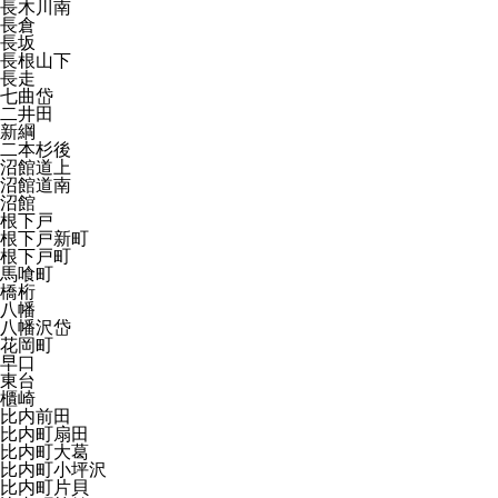
長木川南
長倉
長坂
長根山下
長走
七曲岱
二井田
新綱
二本杉後
沼館道上
沼館道南
沼館
根下戸
根下戸新町
根下戸町
馬喰町
橋桁
八幡
八幡沢岱
花岡町
早口
東台
櫃崎
比内前田
比内町扇田
比内町大葛
比内町小坪沢
比内町片貝