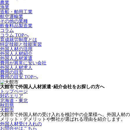
農業
漁業
造船・舶用工業
航空運輸業
その他の業種
飲食料品製造業
コラム
コラム TOPへ
育成就労制度とは
特定技能と技能実習
外国人材の活用
外国人人材紹介
外国人人材派遣
費用が異常に安い会社
外国人人材求人
費用の目安
費用の目安 TOPへ
大館市で外国人人材派遣･紹介会社をお探しの方へ
トップページ
対応エリア
北海道・東北
秋田県
大館市
大館市で外国人材の受け入れを検討中の企業様へ。外国人材の
メリット・デメリットや弊社が選ばれる理由を紹介します。
外国人材受け入れの
お問合せはこちら