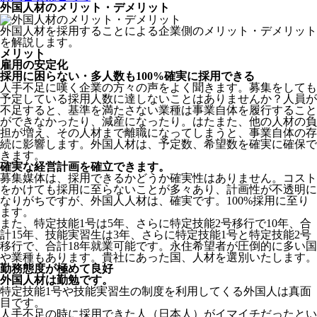
外国人材のメリット・デメリット
外国人材を採用することによる企業側のメリット・デメリット
を解説します。
メリット
雇用の安定化
採用に困らない・多人数も100%確実に採用できる
人手不足に嘆く企業の方々の声をよく聞きます。募集をしても
予定している採用人数に達しないことはありませんか？人員が
不足すると、基準を満たさない業種は事業自体を履行すること
ができなかったり、減産になったり。はたまた、他の人材の負
担が増え、その人材まで離職になってしまうと、事業自体の存
続に影響します。
外国人材は、予定数、希望数を確実に確保で
きます。
確実な経営計画を確立できます。
募集媒体は、採用できるかどうか確実性はありません。コスト
をかけても採用に至らないことが多々あり、計画性が不透明に
なりがちですが、外国人人材は、確実です。100%採用に至り
ます。
また、特定技能1号は5年、さらに特定技能2号移行で10年、合
計15年、技能実習生は3年、さらに特定技能1号と特定技能2号
移行で、合計18年就業可能です。永住希望者が圧倒的に多い国
や業種もあります。貴社にあった国、人材を選別いたします。
勤務態度が極めて良好
外国人材は勤勉です。
特定技能1号や技能実習生の制度を利用してくる外国人は真面
目
です。
人手不足の時に採用できた人（日本人）がイマイチだったとい