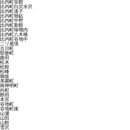
比内町笹館
比内町白沢水沢
比内町達子
比内町独鈷
比内町中野
比内町新館
比内町味噌内
比内町八木橋
比内町谷地中
二ツ屋境
古川町
部垂町
曲田
松木
松館
松峰
御坂
美園町
南神明町
向町
餅田
本宮
谷地町
谷地町後
山瀬
山田
山館
雪沢