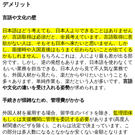
デメリット
言語や文化の壁
日本語はどう考えても、日本人よりできることはありません
が、言語取得は必須だと、全員考えています。言語取得に意
欲がない人は、そもそも日本へ来たいと思いません。しか
し、面接時や入国直後はもうまく伝わらないことが出てくる
かもしれません。
もちろんこれは、人により最も差が出る部
分です。しかし、逆の発想もあります。日本語を使わなくて
もいい業務を担当できる。日本人から見て不人気な業務で
も、外国人材から見たら、楽だからやりたいということも
多々あります。単純作業も、楽だという人が多いです。
言語
や文化の違いを受け入れる姿勢
が求められます。
手続きが煩雑なため、管理費がかかる
外国人材を雇用する場合、留学生のバイトを除き、
監理団体
もしくは支援機関に管理を委託する必要
があります(高度人
材関連のビザを除く)。これらは法定で決まっています。こ
の部分は多人数になるとなかなか安くない金額となります