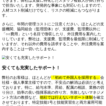
できます。弊社は支援に特化したスタッフ複数人が掛け持ち
で担当いたします。突発的な事象にも対応いたしますので、
人材コスト削減だけでなく、リスクの軽減にもつながりま
す。
さらに、年間の管理コストにご注意ください。ほとんどの支
援機関、協同組合（監理団体）が、支援費、監理費以外に
「○○費用」という名目で徴収したり、外注費用を案内した
りしています。弊社は、支援費、監理費を最低限に削減して
いますが、それ以外の費用を請求することや、外注費用を案
内することは一切いたしません。
安くても充実したサポート！
弊社のお客様は、ほとんどが
「初めて外国人を採用する」
会
社様・個人事業主様ですので、不安点の解消は必須だと考え
ております。特に、給与水準、昇給、配属の相談、業務の切
り分け、効率の良い指揮系統の作り方、失敗しないマネジメ
ント方法の教授など、
他社では行えないサポート体制
を確立
させております。特定技能1号と技能実習生と両方雇用可能