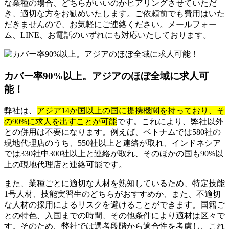
な業種の場合、どちらがいいのかヒアリングさせていただ
き、適切な方をお勧めいたします。ご依頼前でも費用はいた
だきませんので、お気軽にご連絡ください。メールフォー
ム、LINE、お電話のいずれにも対応いたしております。
カバー率90%以上。アジアのほぼ全域に求人可
能！
弊社は、
アジア14か国以上の国に提携機関を持っており、そ
の90%に求人を出すことが可能
です。これにより、弊社以外
との併用は不要になります。例えば、ベトナムでは580社の
現地代理店のうち、550社以上と連絡が取れ、インドネシア
では330社中300社以上と連絡が取れ、そのほかの国も90%以
上の現地代理店と連絡可能です。
また、業種ごとに適切な人材を熟知しているため、特定技能
1号人材、技能実習生のどちらがおすすめか、また、不適切
な人材の採用によるリスクを避けることができます。国籍ご
との特色、入国までの時間、その他条件により適材は区々で
す。そのため、弊社では選考段階から適合性を考慮し、これ