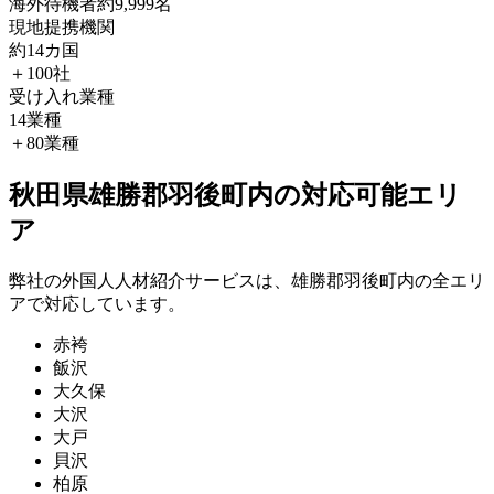
海外待機者
約9,999名
現地提携機関
約14カ国
＋100社
受け入れ業種
14業種
＋80業種
秋田県雄勝郡羽後町内の対応可能エリ
ア
弊社の外国人人材紹介サービスは、雄勝郡羽後町内の全エリ
アで対応しています。
赤袴
飯沢
大久保
大沢
大戸
貝沢
柏原