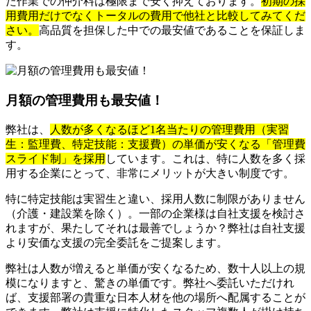
た作業での仲介料は極限まで安く抑えております。
初期の採
用費用だけでなくトータルの費用で他社と比較してみてくだ
さい。
高品質を担保した中での最安値であることを保証しま
す。
月額の管理費用も最安値！
弊社は、
人数が多くなるほど1名当たりの管理費用（実習
生：監理費、特定技能：支援費）の単価が安くなる「管理費
スライド制」を採用
しています。これは、特に人数を多く採
用する企業にとって、非常にメリットが大きい制度です。
特に特定技能は実習生と違い、採用人数に制限がありません
（介護・建設業を除く）。一部の企業様は自社支援を検討さ
れますが、果たしてそれは最善でしょうか？弊社は自社支援
より安価な支援の完全委託をご提案します。
弊社は人数が増えると単価が安くなるため、数十人以上の規
模になりますと、驚きの単価です。弊社へ委託いただけれ
ば、支援部署の貴重な日本人材を他の場所へ配属することが