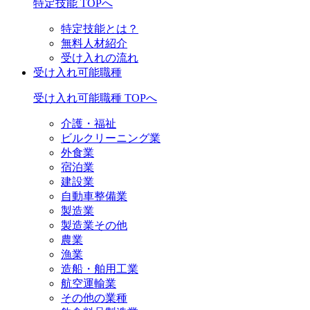
特定技能 TOPへ
特定技能とは？
無料人材紹介
受け入れの流れ
受け入れ可能職種
受け入れ可能職種 TOPへ
介護・福祉
ビルクリーニング業
外食業
宿泊業
建設業
自動車整備業
製造業
製造業その他
農業
漁業
造船・舶用工業
航空運輸業
その他の業種