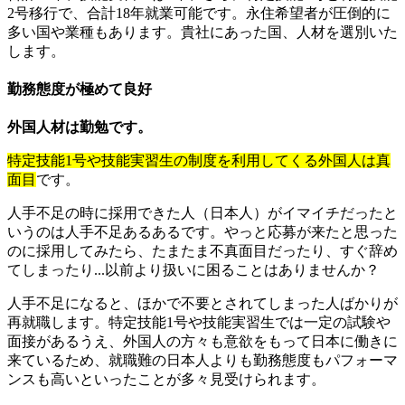
2号移行で、合計18年就業可能です。永住希望者が圧倒的に
多い国や業種もあります。貴社にあった国、人材を選別いた
します。
勤務態度が極めて良好
外国人材は勤勉です。
特定技能1号や技能実習生の制度を利用してくる外国人は真
面目
です。
人手不足の時に採用できた人（日本人）がイマイチだったと
いうのは人手不足あるあるです。やっと応募が来たと思った
のに採用してみたら、たまたま不真面目だったり、すぐ辞め
てしまったり...以前より扱いに困ることはありませんか？
人手不足になると、ほかで不要とされてしまった人ばかりが
再就職します。特定技能1号や技能実習生では一定の試験や
面接があるうえ、外国人の方々も意欲をもって日本に働きに
来ているため、就職難の日本人よりも勤務態度もパフォーマ
ンスも高いといったことが多々見受けられます。