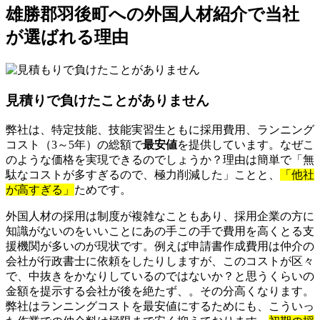
雄勝郡羽後町への外国人材紹介で当社
が選ばれる理由
見積りで負けたことがありません
弊社は、特定技能、技能実習生ともに採用費用、ランニング
コスト（3～5年）の総額で
最安値
を提供しています。なぜこ
のような価格を実現できるのでしょうか？理由は簡単で「無
駄なコストが多すぎるので、極力削減した」ことと、
「他社
が高すぎる」
ためです。
外国人材の採用は制度が複雑なこともあり、採用企業の方に
知識がないのをいいことにあの手この手で費用を高くとる支
援機関が多いのが現状です。例えば申請書作成費用は仲介の
会社が行政書士に依頼をしたりしますが、このコストが区々
で、中抜きをかなりしているのではないか？と思うくらいの
金額を提示する会社が後を絶たず、。その分高くなります。
弊社はランニングコストを最安値にするためにも、こういっ