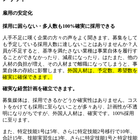
雇用の安定化
採用に困らない・多人数も100%確実に採用できる
人手不足に嘆く企業の方々の声をよく聞きます。募集をして
も予定している採用人数に達しないことはありませんか？人
員が不足すると、基準を満たさない業種は事業自体を履行す
ることができなかったり、減産になったり。はたまた、他の
人材の負担が増え、その人材まで離職になってしまうと、事
業自体の存続に影響します。
外国人材は、予定数、希望数を
確実に確保できます。
確実な経営計画を確立できます。
募集媒体は、採用できるかどうか確実性はありません。コス
トをかけても採用に至らないことが多々あり、計画性が不透
明になりがちですが、外国人人材は、確実です。100%採用
に至ります。
また、特定技能1号は5年、さらに特定技能2号移行で10年、
合計15年、技能実習生は3年、さらに特定技能1号と特定技能