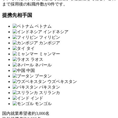
まで採用後の転職件数が0件です。
提携先相手国
ベトナム
インドネシア
フィリピン
カンボジア
タイ
ミャンマー
ラオス
ネパール
中国
ブータン
ウズベキスタン
パキスタン
スリランカ
インド
モンゴル
国内就業希望者
約3,000名