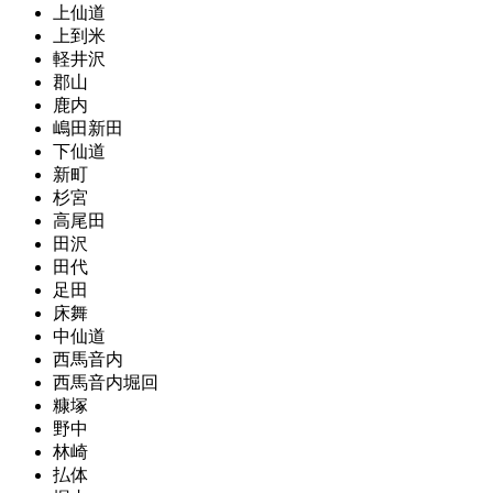
上仙道
上到米
軽井沢
郡山
鹿内
嶋田新田
下仙道
新町
杉宮
高尾田
田沢
田代
足田
床舞
中仙道
西馬音内
西馬音内堀回
糠塚
野中
林崎
払体