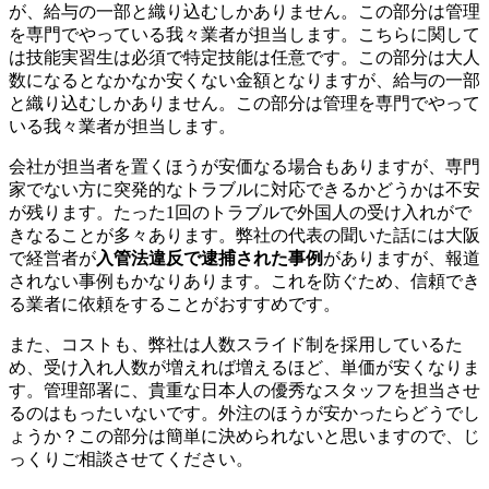
が、給与の一部と織り込むしかありません。この部分は管理
を専門でやっている我々業者が担当します。こちらに関して
は技能実習生は必須で特定技能は任意です。この部分は大人
数になるとなかなか安くない金額となりますが、給与の一部
と織り込むしかありません。この部分は管理を専門でやって
いる我々業者が担当します。
会社が担当者を置くほうが安価なる場合もありますが、専門
家でない方に突発的なトラブルに対応できるかどうかは不安
が残ります。たった1回のトラブルで外国人の受け入れがで
きなることが多々あります。弊社の代表の聞いた話には大阪
で経営者が
入管法違反で逮捕された事例
がありますが、報道
されない事例もかなりあります。これを防ぐため、信頼でき
る業者に依頼をすることがおすすめです。
また、コストも、弊社は人数スライド制を採用しているた
め、受け入れ人数が増えれば増えるほど、単価が安くなりま
す。管理部署に、貴重な日本人の優秀なスタッフを担当させ
るのはもったいないです。外注のほうが安かったらどうでし
ょうか？この部分は簡単に決められないと思いますので、じ
っくりご相談させてください。