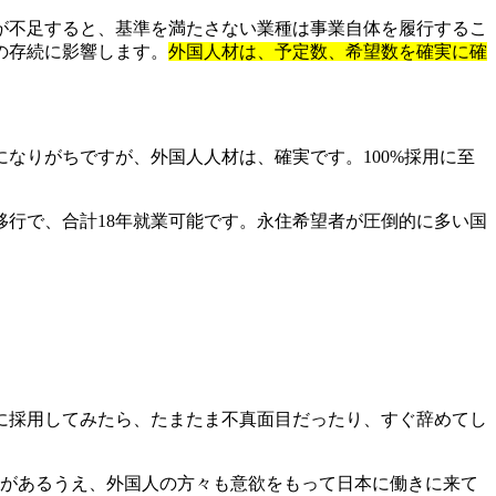
が不足すると、基準を満たさない業種は事業自体を履行するこ
の存続に影響します。
外国人材は、予定数、希望数を確実に確
なりがちですが、外国人人材は、確実です。100%採用に至
号移行で、合計18年就業可能です。永住希望者が圧倒的に多い国
に採用してみたら、たまたま不真面目だったり、すぐ辞めてし
接があるうえ、外国人の方々も意欲をもって日本に働きに来て