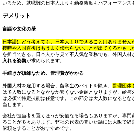
いるため、就職難の日本人よりも勤務態度もパフォーマンス
デメリット
言語や文化の壁
日本語はどう考えても、日本人よりできることはありません
接時や入国直後はもうまく伝わらないことが出てくるかもし
を担当できる。日本人から見て不人気な業務でも、外国人材
入れる姿勢
が求められます。
手続きが煩雑なため、管理費がかかる
外国人材を雇用する場合、留学生のバイトを除き、
監理団体
は多人数になるとなかなか安くない金額となりますが、給与
は必須で特定技能は任意です。この部分は大人数になるとな
当します。
会社が担当者を置くほうが安価なる場合もありますが、専門
ることが多々あります。弊社の代表の聞いた話には大阪で経
依頼をすることがおすすめです。