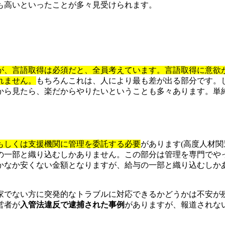
も高いといったことが多々見受けられます。
が、言語取得は必須だと、全員考えています。言語取得に意欲
れません。
もちろんこれは、人により最も差が出る部分です。
から見たら、楽だからやりたいということも多々あります。単
もしくは支援機関に管理を委託する必要
があります(高度人材
の一部と織り込むしかありません。この部分は管理を専門でや
かなか安くない金額となりますが、給与の一部と織り込むしか
家でない方に突発的なトラブルに対応できるかどうかは不安が
営者が
入管法違反で逮捕された事例
がありますが、報道されな