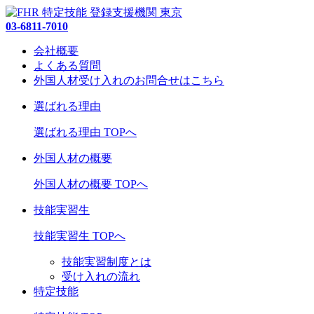
03-6811-7010
会社概要
よくある質問
外国人材受け入れの
お問合せ
はこちら
選ばれる理由
選ばれる理由 TOPへ
外国人材の概要
外国人材の概要 TOPへ
技能実習生
技能実習生 TOPへ
技能実習制度とは
受け入れの流れ
特定技能