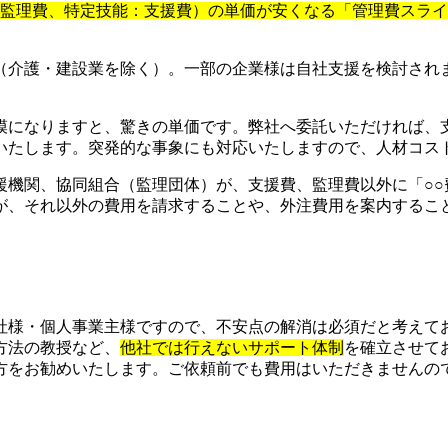
：監理費、特定技能：支援費）の単価が安くなる「管理費スラ
（介護・建設業を除く）。一部の企業様は自社支援を検討され
模になりますと、驚きの単価です。弊社へ委託いただければ、
いたします。突発的な事象にも対応いたしますので、人材コス
援機関、協同組合（監理団体）が、支援費、監理費以外に「○○
が、それ以外の費用を請求することや、外注費用を案内するこ
社様・個人事業主様ですので、不安点の解消は必須だと考えて
方法の教授など、
他社では行えないサポート体制
を確立させて
をお勧めいたします。ご依頼前でも費用はいただきませんので