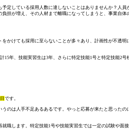
も予定している採用人数に達しないことはありませんか？人員
の負担が増え、その人材まで離職になってしまうと、事業自体
をかけても採用に至らないことが多々あり、計画性が不透明に
合計15年、技能実習生は3年、さらに特定技能1号と特定技能2
。
面目
です。
いうのは人手不足あるあるです。やっと応募が来たと思ったの
再就職します。特定技能1号や技能実習生では一定の試験や面