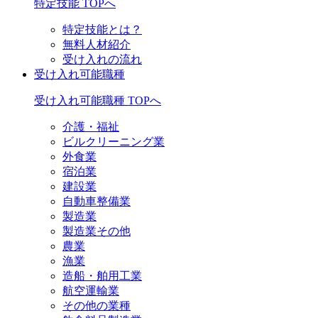
特定技能 TOPへ
特定技能とは？
無料人材紹介
受け入れの流れ
受け入れ可能職種
受け入れ可能職種 TOPへ
介護・福祉
ビルクリーニング業
外食業
宿泊業
建設業
自動車整備業
製造業
製造業その他
農業
漁業
造船・舶用工業
航空運輸業
その他の業種