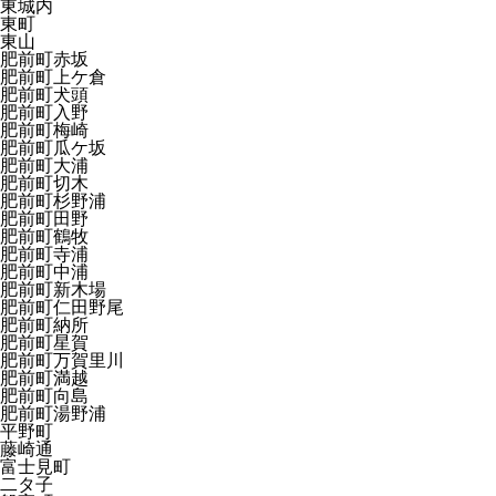
東城内
東町
東山
肥前町赤坂
肥前町上ケ倉
肥前町犬頭
肥前町入野
肥前町梅崎
肥前町瓜ケ坂
肥前町大浦
肥前町切木
肥前町杉野浦
肥前町田野
肥前町鶴牧
肥前町寺浦
肥前町中浦
肥前町新木場
肥前町仁田野尾
肥前町納所
肥前町星賀
肥前町万賀里川
肥前町満越
肥前町向島
肥前町湯野浦
平野町
藤崎通
富士見町
二タ子