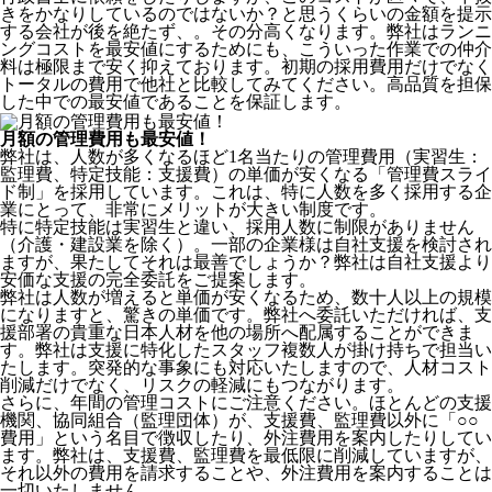
きをかなりしているのではないか？と思うくらいの金額を提示
する会社が後を絶たず、。その分高くなります。弊社はランニ
ングコストを最安値にするためにも、こういった作業での仲介
料は極限まで安く抑えております。
初期の採用費用だけでなく
トータルの費用で他社と比較してみてください。
高品質を担保
した中での最安値であることを保証します。
月額の管理費用も最安値！
弊社は、
人数が多くなるほど1名当たりの管理費用（実習生：
監理費、特定技能：支援費）の単価が安くなる「管理費スライ
ド制」を採用
しています。これは、特に人数を多く採用する企
業にとって、非常にメリットが大きい制度です。
特に特定技能は実習生と違い、採用人数に制限がありません
（介護・建設業を除く）。一部の企業様は自社支援を検討され
ますが、果たしてそれは最善でしょうか？弊社は自社支援より
安価な支援の完全委託をご提案します。
弊社は人数が増えると単価が安くなるため、数十人以上の規模
になりますと、驚きの単価です。弊社へ委託いただければ、支
援部署の貴重な日本人材を他の場所へ配属することができま
す。弊社は支援に特化したスタッフ複数人が掛け持ちで担当い
たします。突発的な事象にも対応いたしますので、人材コスト
削減だけでなく、リスクの軽減にもつながります。
さらに、年間の管理コストにご注意ください。ほとんどの支援
機関、協同組合（監理団体）が、支援費、監理費以外に「○○
費用」という名目で徴収したり、外注費用を案内したりしてい
ます。弊社は、支援費、監理費を最低限に削減していますが、
それ以外の費用を請求することや、外注費用を案内することは
一切いたしません。