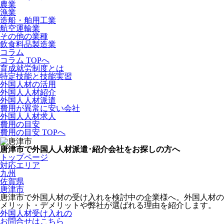
農業
漁業
造船・舶用工業
航空運輸業
その他の業種
飲食料品製造業
コラム
コラム TOPへ
育成就労制度とは
特定技能と技能実習
外国人材の活用
外国人人材紹介
外国人人材派遣
費用が異常に安い会社
外国人人材求人
費用の目安
費用の目安 TOPへ
唐津市で外国人人材派遣･紹介会社をお探しの方へ
トップページ
対応エリア
九州
佐賀県
唐津市
唐津市で外国人材の受け入れを検討中の企業様へ。外国人材の
メリット・デメリットや弊社が選ばれる理由を紹介します。
外国人材受け入れの
お問合せはこちら