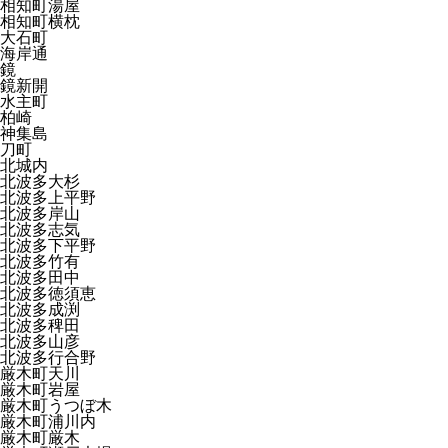
相知町湯屋
相知町横枕
大石町
海岸通
鏡
鏡新開
水主町
柏崎
神集島
刀町
北城内
北波多大杉
北波多上平野
北波多岸山
北波多志気
北波多下平野
北波多竹有
北波多田中
北波多徳須恵
北波多成渕
北波多稗田
北波多山彦
北波多行合野
厳木町天川
厳木町岩屋
厳木町うつぼ木
厳木町浦川内
厳木町厳木