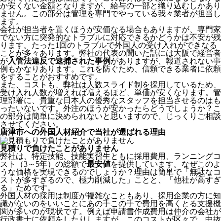
か安くない金額となりますが、給与の一部と織り込むしかあり
ません。この部分は管理を専門でやっている我々業者が担当し
ます。
会社が担当者を置くほうが安価なる場合もありますが、専門家
でない方に突発的なトラブルに対応できるかどうかは不安が残
ります。たった1回のトラブルで外国人の受け入れができなる
ことが多々あります。弊社の代表の聞いた話には大阪で経営者
が
入管法違反で逮捕された事例
がありますが、報道されない事
例もかなりあります。これを防ぐため、信頼できる業者に依頼
をすることがおすすめです。
また、コストも、弊社は人数スライド制を採用しているため、
受け入れ人数が増えれば増えるほど、単価が安くなります。管
理部署に、貴重な日本人の優秀なスタッフを担当させるのはも
ったいないです。外注のほうが安かったらどうでしょうか？こ
の部分は簡単に決められないと思いますので、じっくりご相談
させてください。
唐津市への外国人材紹介で当社が選ばれる理由
見積りで負けたことがありません
弊社は、特定技能、技能実習生ともに採用費用、ランニングコ
スト（3～5年）の総額で
最安値
を提供しています。なぜこのよ
うな価格を実現できるのでしょうか？理由は簡単で「無駄なコ
ストが多すぎるので、極力削減した」ことと、
「他社が高すぎ
る」
ためです。
外国人材の採用は制度が複雑なこともあり、採用企業の方に知
識がないのをいいことにあの手この手で費用を高くとる支援機
関が多いのが現状です。例えば申請書作成費用は仲介の会社が
行政書士に依頼をしたりしますが、このコストが区々で、中抜