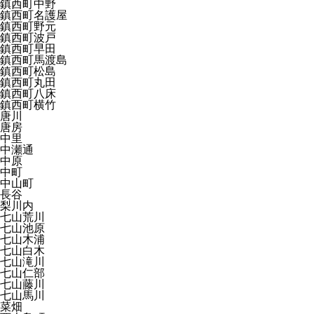
鎮西町中野
鎮西町名護屋
鎮西町野元
鎮西町波戸
鎮西町早田
鎮西町馬渡島
鎮西町松島
鎮西町丸田
鎮西町八床
鎮西町横竹
唐川
唐房
中里
中瀬通
中原
中町
中山町
長谷
梨川内
七山荒川
七山池原
七山木浦
七山白木
七山滝川
七山仁部
七山藤川
七山馬川
菜畑