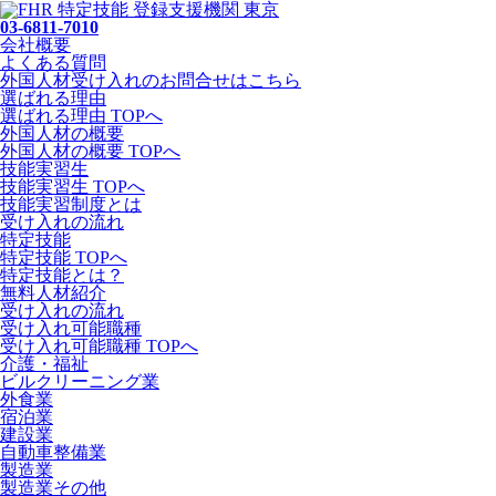
03-6811-7010
会社概要
よくある質問
外国人材受け入れの
お問合せ
はこちら
選ばれる理由
選ばれる理由 TOPへ
外国人材の概要
外国人材の概要 TOPへ
技能実習生
技能実習生 TOPへ
技能実習制度とは
受け入れの流れ
特定技能
特定技能 TOPへ
特定技能とは？
無料人材紹介
受け入れの流れ
受け入れ可能職種
受け入れ可能職種 TOPへ
介護・福祉
ビルクリーニング業
外食業
宿泊業
建設業
自動車整備業
製造業
製造業その他