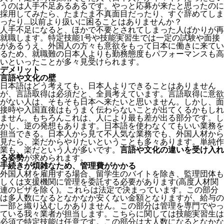
うのは人手不足あるあるです。やっと応募が来たと思ったのに
採用してみたら、たまたま不真面目だったり、すぐ辞めてしま
ったり...以前より扱いに困ることはありませんか？
人手不足になると、ほかで不要とされてしまった人ばかりが再
就職します。特定技能1号や技能実習生では一定の試験や面接
があるうえ、外国人の方々も意欲をもって日本に働きに来てい
るため、就職難の日本人よりも勤務態度もパフォーマンスも高
いといったことが多々見受けられます。
デメリット
言語や文化の壁
日本語はどう考えても、日本人よりできることはありません
が、言語取得は必須だと、全員考えています。言語取得に意欲
がない人は、そもそも日本へ来たいと思いません。しかし、面
接時や入国直後はもうまく伝わらないことが出てくるかもしれ
ません。
もちろんこれは、人により最も差が出る部分です。し
かし、逆の発想もあります。日本語を使わなくてもいい業務を
担当できる。日本人から見て不人気な業務でも、外国人材から
見たら、楽だからやりたいということも多々あります。単純作
業も、楽だという人が多いです。
言語や文化の違いを受け入れ
る姿勢
が求められます。
手続きが煩雑なため、管理費がかかる
外国人材を雇用する場合、留学生のバイトを除き、
監理団体も
しくは支援機関に管理を委託する必要
があります(高度人材関
連のビザを除く)。これらは法定で決まっています。この部分
は多人数になるとなかなか安くない金額となりますが、給与の
一部と織り込むしかありません。この部分は管理を専門でやっ
ている我々業者が担当します。こちらに関しては技能実習生は
必須で特定技能は任意です。この部分は大人数になるとなかな