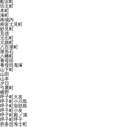
船宮町
坊主町
本町
湊町
南城内
南富士見町
妙見町
見借
元石町
元旗町
八百屋町
屋形石
八幡町
養母田
養母田鬼塚
山下町
山田
山本
夕日
弓鷹町
横野
呼子町大友
呼子町小川島
呼子町加部島
呼子町小友
呼子町殿ノ浦
呼子町呼子
和多田海士町