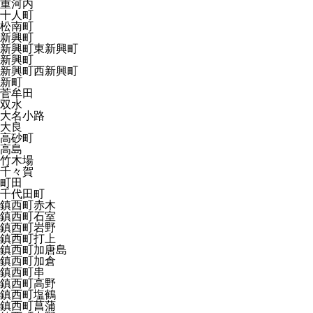
重河内
十人町
松南町
新興町
新興町東新興町
新興町
新興町西新興町
新町
菅牟田
双水
大名小路
大良
高砂町
高島
竹木場
千々賀
町田
千代田町
鎮西町赤木
鎮西町石室
鎮西町岩野
鎮西町打上
鎮西町加唐島
鎮西町加倉
鎮西町串
鎮西町高野
鎮西町塩鶴
鎮西町菖蒲