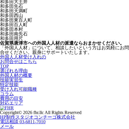
和多田大土井
和多田先石
和多田天満町
和多田西山
和多田東百人町
和多田百人町
和多田本村
和多田南先石
和多田用尺
佐賀県唐津市への外国人人材の派遣ならおまかせください。
「外国人人材」について、相談したいという方はお気軽にお問
合せください。親身にサポートいたします。
外国人人材受け入れの
お問合せはこちら
TOP
選ばれる理由
外国人材の概要
技能実習生
特定技能
受け入れ可能職種
コラム
費用の目安
対応エリア
Copyright© 2026 fhr.llc All Rights Reserved
HP制作
スタジオコンチーゴ株式会社
電話相談
03-6811-7010
メール