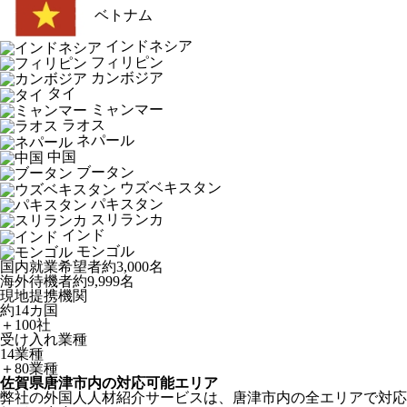
ベトナム
インドネシア
フィリピン
カンボジア
タイ
ミャンマー
ラオス
ネパール
中国
ブータン
ウズベキスタン
パキスタン
スリランカ
インド
モンゴル
国内就業希望者
約3,000名
海外待機者
約9,999名
現地提携機関
約14カ国
＋100社
受け入れ業種
14業種
＋80業種
佐賀県唐津市内の対応可能エリア
弊社の外国人人材紹介サービスは、唐津市内の全エリアで対応