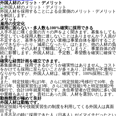
外国人材のメリット・デメリット
外国人材を採用することによる企業側のメリット・デメリット
を解説します。
メリット
雇用の安定化
採用に困らない・多人数も100%確実に採用できる
人手不足に嘆く企業の方々の声をよく聞きます。募集をしても
予定している採用人数に達しないことはありませんか？人員が
不足すると、基準を満たさない業種は事業自体を履行すること
ができなかったり、減産になったり。はたまた、他の人材の負
担が増え、その人材まで離職になってしまうと、事業自体の存
続に影響します。
外国人材は、予定数、希望数を確実に確保で
きます。
確実な経営計画を確立できます。
募集媒体は、採用できるかどうか確実性はありません。コスト
をかけても採用に至らないことが多々あり、計画性が不透明に
なりがちですが、外国人人材は、確実です。100%採用に至り
ます。
また、特定技能1号は5年、さらに特定技能2号移行で10年、合
計15年、技能実習生は3年、さらに特定技能1号と特定技能2号
移行で、合計18年就業可能です。永住希望者が圧倒的に多い国
や業種もあります。貴社にあった国、人材を選別いたします。
勤務態度が極めて良好
外国人材は勤勉です。
特定技能1号や技能実習生の制度を利用してくる外国人は真面
目
です。
人手不足の時に採用できた人（日本人）がイマイチだったとい