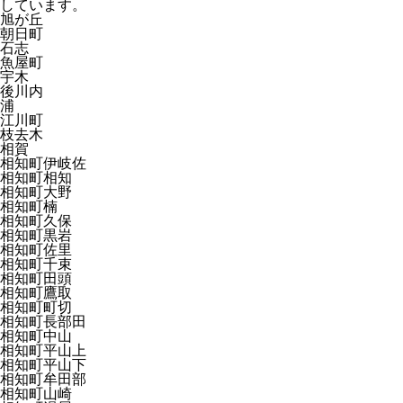
しています。
旭が丘
朝日町
石志
魚屋町
宇木
後川内
浦
江川町
枝去木
相賀
相知町伊岐佐
相知町相知
相知町大野
相知町楠
相知町久保
相知町黒岩
相知町佐里
相知町千束
相知町田頭
相知町鷹取
相知町町切
相知町長部田
相知町中山
相知町平山上
相知町平山下
相知町牟田部
相知町山崎