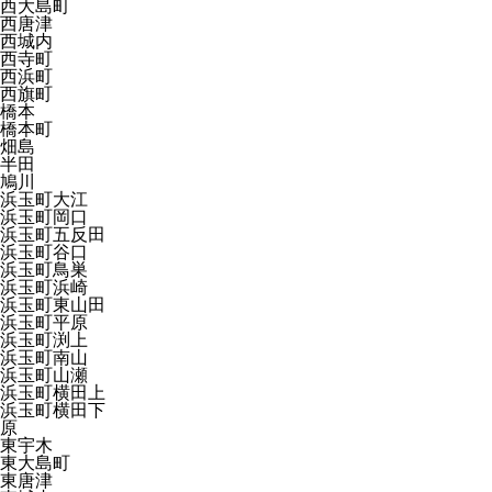
西大島町
西唐津
西城内
西寺町
西浜町
西旗町
橋本
橋本町
畑島
半田
鳩川
浜玉町大江
浜玉町岡口
浜玉町五反田
浜玉町谷口
浜玉町鳥巣
浜玉町浜崎
浜玉町東山田
浜玉町平原
浜玉町渕上
浜玉町南山
浜玉町山瀬
浜玉町横田上
浜玉町横田下
原
東宇木
東大島町
東唐津