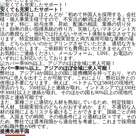
安くても充実したサポート！
弊社のお客様は、ほとんどが
「初めて外国人を採用する」
会社
様・個人事業主様ですので、不安点の解消は必須だと考えてお
ります。特に、給与水準、昇給、配属の相談、業務の切り分
け、効率の良い指揮系統の作り方、失敗しないマネジメント方
法の教授など、
他社では行えないサポート体制
を確立させてお
ります。特定技能1号と技能実習生と両方雇用可能な業種の場
合、どちらがいいのかヒアリングさせていただき、適切な方を
お勧めいたします。ご依頼前でも費用はいただきませんので、
お気軽にご連絡ください。メールフォーム、LINE、お電話の
いずれにも対応いたしております。
カバー率90%以上。アジアのほぼ全域に求人可能！
弊社は、
アジア14か国以上の国に提携機関を持っており、その
90%に求人を出すことが可能
です。これにより、弊社以外との
併用は不要になります。例えば、ベトナムでは580社の現地代
理店のうち、550社以上と連絡が取れ、インドネシアでは330社
中300社以上と連絡が取れ、そのほかの国も90%以上の現地代
理店と連絡可能です。
また、業種ごとに適切な人材を熟知しているため、特定技能1
号人材、技能実習生のどちらがおすすめか、また、不適切な人
材の採用によるリスクを避けることができます。国籍ごとの特
色、入国までの時間、その他条件により適材は区々です。その
ため、弊社では選考段階から適合性を考慮し、これまで採用後
の転職件数が0件です。
提携先相手国