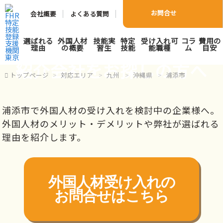
お問合せ
会社概要
よくある質問
浦添市で外国人人材派遣･
選ばれる
外国人材
技能実
特定
受け入れ可
コラ
費用の
理由
の概要
習生
技能
能職種
ム
目安
紹介会社をお探しの方へ
トップページ
対応エリア
九州
沖縄県
浦添市
浦添市で外国人材の受け入れを検討中の企業様へ。
外国人材のメリット・デメリットや弊社が選ばれる
理由を紹介します。
外国人材受け入れの
お問合せはこちら