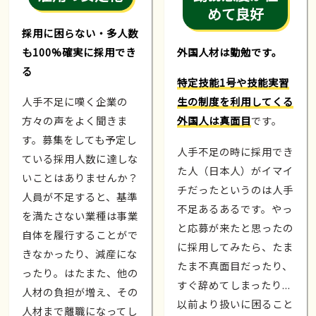
めて良好
採用に困らない・多人数
も100%確実に採用でき
外国人材は勤勉です。
る
特定技能1号や技能実習
人手不足に嘆く企業の
生の制度を利用してくる
方々の声をよく聞きま
外国人は真面目
です。
す。募集をしても予定し
人手不足の時に採用でき
ている採用人数に達しな
た人（日本人）がイマイ
いことはありませんか？
チだったというのは人手
人員が不足すると、基準
不足あるあるです。やっ
を満たさない業種は事業
と応募が来たと思ったの
自体を履行することがで
に採用してみたら、たま
きなかったり、減産にな
たま不真面目だったり、
ったり。はたまた、他の
すぐ辞めてしまったり...
人材の負担が増え、その
以前より扱いに困ること
人材まで離職になってし