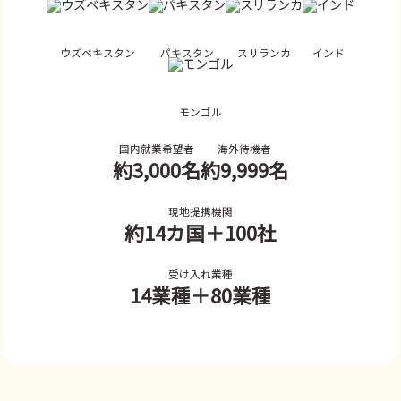
ウズベキスタン
パキスタン
スリランカ
インド
モンゴル
国内就業希望者
海外待機者
約3,000名
約9,999名
現地提携機関
約14カ国
＋100社
受け入れ業種
14業種
＋80業種