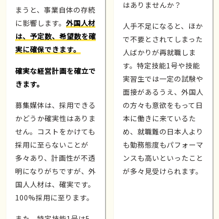
はありませんか？
まうと、事業自体の存続
に影響します。
外国人材
人手不足になると、ほか
は、予定数、希望数を確
で不要とされてしまった
実に確保できます。
人ばかりが再就職しま
す。特定技能1号や技能
確実な経営計画を確立で
実習生では一定の試験や
きます。
面接があるうえ、外国人
募集媒体は、採用できる
の方々も意欲をもって日
かどうか確実性はありま
本に働きに来ているた
せん。コストをかけても
め、就職難の日本人より
採用に至らないことが
も勤務態度もパフォーマ
多々あり、計画性が不透
ンスも高いといったこと
明になりがちですが、外
が多々見受けられます。
国人人材は、確実です。
100%採用に至ります。
また、特定技能1号は5