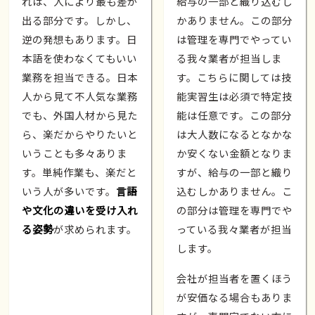
れは、人により最も差が
給与の一部と織り込むし
出る部分です。しかし、
かありません。この部分
逆の発想もあります。日
は管理を専門でやってい
本語を使わなくてもいい
る我々業者が担当しま
業務を担当できる。日本
す。こちらに関しては技
人から見て不人気な業務
能実習生は必須で特定技
でも、外国人材から見た
能は任意です。この部分
ら、楽だからやりたいと
は大人数になるとなかな
いうことも多々ありま
か安くない金額となりま
す。単純作業も、楽だと
すが、給与の一部と織り
いう人が多いです。
言語
込むしかありません。こ
や文化の違いを受け入れ
の部分は管理を専門でや
る姿勢
が求められます。
っている我々業者が担当
します。
会社が担当者を置くほう
が安価なる場合もありま