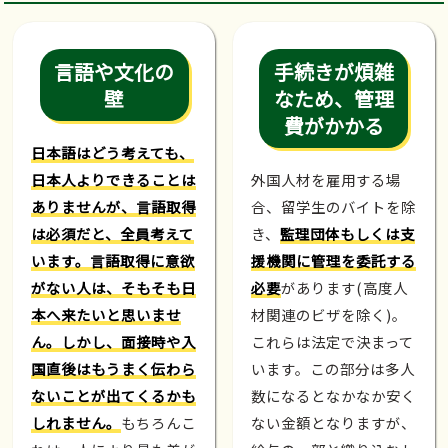
言語や文化の
手続きが煩雑
壁
なため、管理
費がかかる
日本語はどう考えても、
日本人よりできることは
外国人材を雇用する場
ありませんが、言語取得
合、留学生のバイトを除
は必須だと、全員考えて
き、
監理団体もしくは支
います。言語取得に意欲
援機関に管理を委託する
がない人は、そもそも日
必要
があります(高度人
本へ来たいと思いませ
材関連のビザを除く)。
ん。しかし、面接時や入
これらは法定で決まって
国直後はもうまく伝わら
います。この部分は多人
ないことが出てくるかも
数になるとなかなか安く
しれません。
もちろんこ
ない金額となりますが、