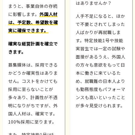
はありませんか？
まうと、事業自体の存続
に影響します。
外国人材
人手不足になると、ほか
は、予定数、希望数を確
で不要とされてしまった
実に確保できます。
人ばかりが再就職しま
す。特定技能1号や技能
確実な経営計画を確立で
実習生では一定の試験や
きます。
面接があるうえ、外国人
募集媒体は、採用できる
の方々も意欲をもって日
かどうか確実性はありま
本に働きに来ているた
せん。コストをかけても
め、就職難の日本人より
採用に至らないことが
も勤務態度もパフォーマ
多々あり、計画性が不透
ンスも高いといったこと
明になりがちですが、外
が多々見受けられます。
国人人材は、確実です。
100%採用に至ります。
また、特定技能1号は5