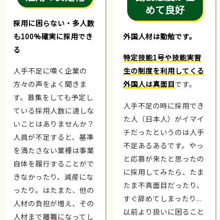
めて良好
採用に困らない・多人数
も100%確実に採用でき
外国人材は勤勉です。
る
特定技能1号や技能実習
人手不足に嘆く企業の
生の制度を利用してくる
方々の声をよく聞きま
外国人は真面目
です。
す。募集をしても予定し
人手不足の時に採用でき
ている採用人数に達しな
た人（日本人）がイマイ
いことはありませんか？
チだったというのは人手
人員が不足すると、基準
不足あるあるです。やっ
を満たさない業種は事業
と応募が来たと思ったの
自体を履行することがで
に採用してみたら、たま
きなかったり、減産にな
たま不真面目だったり、
ったり。はたまた、他の
すぐ辞めてしまったり...
人材の負担が増え、その
以前より扱いに困ること
人材まで離職になってし