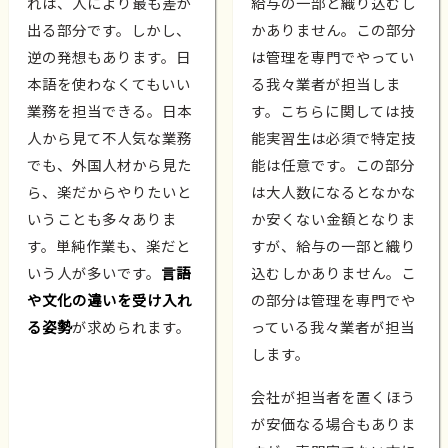
れは、人により最も差が
給与の一部と織り込むし
出る部分です。しかし、
かありません。この部分
逆の発想もあります。日
は管理を専門でやってい
本語を使わなくてもいい
る我々業者が担当しま
業務を担当できる。日本
す。こちらに関しては技
人から見て不人気な業務
能実習生は必須で特定技
でも、外国人材から見た
能は任意です。この部分
ら、楽だからやりたいと
は大人数になるとなかな
いうことも多々ありま
か安くない金額となりま
す。単純作業も、楽だと
すが、給与の一部と織り
いう人が多いです。
言語
込むしかありません。こ
や文化の違いを受け入れ
の部分は管理を専門でや
る姿勢
が求められます。
っている我々業者が担当
します。
会社が担当者を置くほう
が安価なる場合もありま