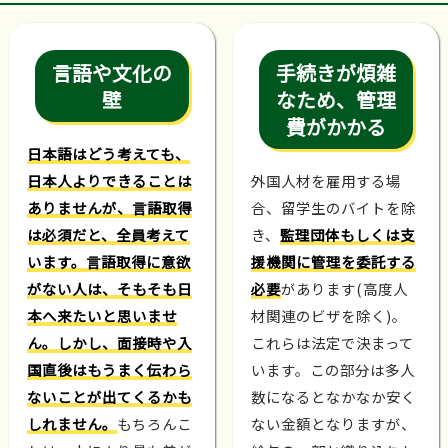
言語や文化の
手続きが煩雑
壁
なため、管理
費がかかる
日本語はどう考えても、
日本人よりできることは
外国人材を雇用する場
ありませんが、言語取得
合、留学生のバイトを除
は必須だと、全員考えて
き、
監理団体もしくは支
います。言語取得に意欲
援機関に管理を委託する
がない人は、そもそも日
必要
があります(高度人
本へ来たいと思いませ
材関連のビザを除く)。
ん。しかし、面接時や入
これらは法定で決まって
国直後はもうまく伝わら
います。この部分は多人
ないことが出てくるかも
数になるとなかなか安く
しれません。
もちろんこ
ない金額となりますが、