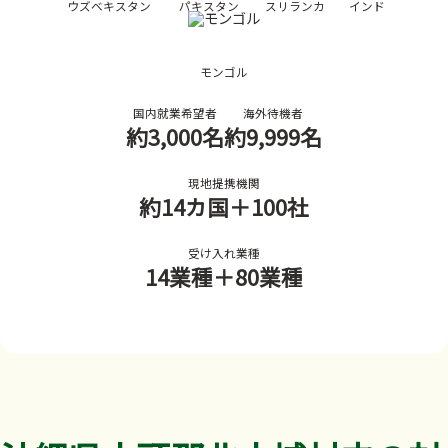
ウズベキスタン
パキスタン
スリランカ
インド
モンゴル
国内就業希望者
海外待機者
約3,000名
約9,999名
現地提携機関
約14カ国
＋100社
受け入れ業種
14業種
＋80業種