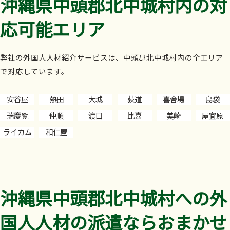
沖縄県中頭郡北中城村内の対
応可能エリア
弊社の外国人人材紹介サービスは、中頭郡北中城村内の全エリア
で対応しています。
安谷屋
熱田
大城
荻道
喜舎場
島袋
瑞慶覧
仲順
渡口
比嘉
美崎
屋宜原
ライカム
和仁屋
沖縄県中頭郡北中城村への外
国人人材の派遣ならおまかせ