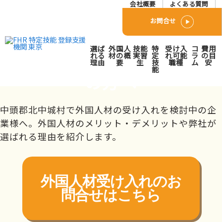
会社概要
よくある質問
お問合せ
中頭郡北中城村で外国人人
選ば
外国人
技能
特
受け入
コ
費用
材派遣･紹介会社をお探し
れる
材の概
実習
定
れ可能
ラ
の目
理由
要
生
技
職種
ム
安
能
の方へ
トップページ
対応エリア
九州
沖縄県
中頭郡北中城村
中頭郡北中城村で外国人材の受け入れを検討中の企
業様へ。外国人材のメリット・デメリットや弊社が
選ばれる理由を紹介します。
外国人材受け入れの
お
問合せはこちら