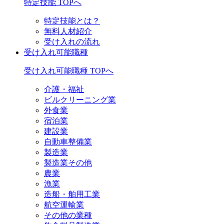
特定技能 TOPへ
特定技能とは？
無料人材紹介
受け入れの流れ
受け入れ可能職種
受け入れ可能職種 TOPへ
介護・福祉
ビルクリーニング業
外食業
宿泊業
建設業
自動車整備業
製造業
製造業その他
農業
漁業
造船・舶用工業
航空運輸業
その他の業種