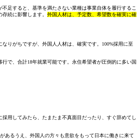
が不足すると、基準を満たさない業種は事業自体を履行するこ
の存続に影響します。
外国人材は、予定数、希望数を確実に確
なりがちですが、外国人人材は、確実です。100%採用に至
号移行で、合計18年就業可能です。永住希望者が圧倒的に多い国
に採用してみたら、たまたま不真面目だったり、すぐ辞めてし
接があるうえ、外国人の方々も意欲をもって日本に働きに来て