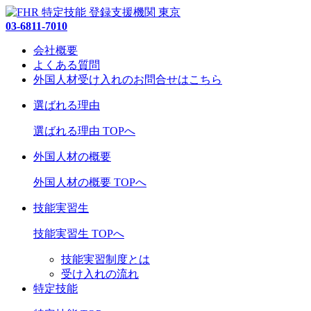
03-6811-7010
会社概要
よくある質問
外国人材受け入れの
お問合せ
はこちら
選ばれる理由
選ばれる理由 TOPへ
外国人材の概要
外国人材の概要 TOPへ
技能実習生
技能実習生 TOPへ
技能実習制度とは
受け入れの流れ
特定技能