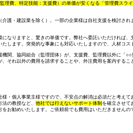
：監理費、特定技能：支援費）の単価が安くなる「管理費スラ
（介護・建設業を除く）。一部の企業様は自社支援を検討され
模になりますと、驚きの単価です。弊社へ委託いただければ、
いたします。突発的な事象にも対応いたしますので、人材コス
援機関、協同組合（監理団体）が、支援費、監理費以外に「○○
が、それ以外の費用を請求することや、外注費用を案内するこ
社様・個人事業主様ですので、不安点の解消は必須だと考えて
方法の教授など、
他社では行えないサポート体制
を確立させて
をお勧めいたします。ご依頼前でも費用はいただきませんので