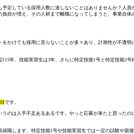
も予定している採用人数に達しないことはありませんか？人員
の負担が増え、その人材まで離職になってしまうと、事業自体
をかけても採用に至らないことが多々あり、計画性が不透明に
合計15年、技能実習生は3年、さらに特定技能1号と特定技能2
。
面目
です。
いうのは人手不足あるあるです。やっと応募が来たと思ったの
再就職します。特定技能1号や技能実習生では一定の試験や面