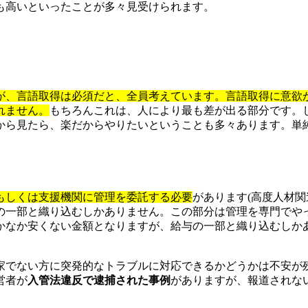
も高いといったことが多々見受けられます。
が、言語取得は必須だと、全員考えています。言語取得に意欲
れません。
もちろんこれは、人により最も差が出る部分です。
から見たら、楽だからやりたいということも多々あります。単
もしくは支援機関に管理を委託する必要
があります(高度人材
の一部と織り込むしかありません。この部分は管理を専門でや
かなか安くない金額となりますが、給与の一部と織り込むしか
家でない方に突発的なトラブルに対応できるかどうかは不安が
営者が
入管法違反で逮捕された事例
がありますが、報道されな