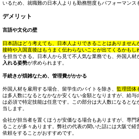
いるため、就職難の日本人よりも勤務態度もパフォーマンス
デメリット
言語や文化の壁
日本語はどう考えても、日本人よりできることはありません
接時や入国直後はもうまく伝わらないことが出てくるかもし
を担当できる。日本人から見て不人気な業務でも、外国人材
入れる姿勢
が求められます。
手続きが煩雑なため、管理費がかかる
外国人材を雇用する場合、留学生のバイトを除き、
監理団体
は多人数になるとなかなか安くない金額となりますが、給与
は必須で特定技能は任意です。この部分は大人数になるとな
当します。
会社が担当者を置くほうが安価なる場合もありますが、専門
ることが多々あります。弊社の代表の聞いた話には大阪で経
依頼をすることがおすすめです。