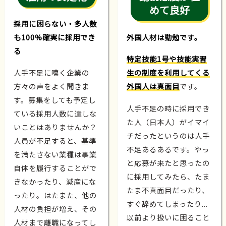
めて良好
採用に困らない・多人数
も100%確実に採用でき
外国人材は勤勉です。
る
特定技能1号や技能実習
人手不足に嘆く企業の
生の制度を利用してくる
方々の声をよく聞きま
外国人は真面目
です。
す。募集をしても予定し
人手不足の時に採用でき
ている採用人数に達しな
た人（日本人）がイマイ
いことはありませんか？
チだったというのは人手
人員が不足すると、基準
不足あるあるです。やっ
を満たさない業種は事業
と応募が来たと思ったの
自体を履行することがで
に採用してみたら、たま
きなかったり、減産にな
たま不真面目だったり、
ったり。はたまた、他の
すぐ辞めてしまったり...
人材の負担が増え、その
以前より扱いに困ること
人材まで離職になってし