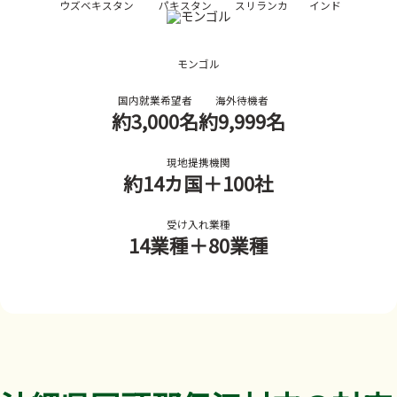
ウズベキスタン
パキスタン
スリランカ
インド
モンゴル
国内就業希望者
海外待機者
約3,000名
約9,999名
現地提携機関
約14カ国
＋100社
受け入れ業種
14業種
＋80業種