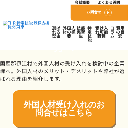
会社概要
よくある質問
お問合せ
国頭郡伊江村で外国人人材
選ば
外国人
技能
特
受け入
コ
費用
派遣･紹介会社をお探しの
れる
材の概
実習
定
れ可能
ラ
の目
理由
要
生
技
職種
ム
安
能
方へ
トップページ
対応エリア
九州
沖縄県
国頭郡伊江村
国頭郡伊江村で外国人材の受け入れを検討中の企業
様へ。外国人材のメリット・デメリットや弊社が選
ばれる理由を紹介します。
外国人材受け入れの
お
問合せはこちら