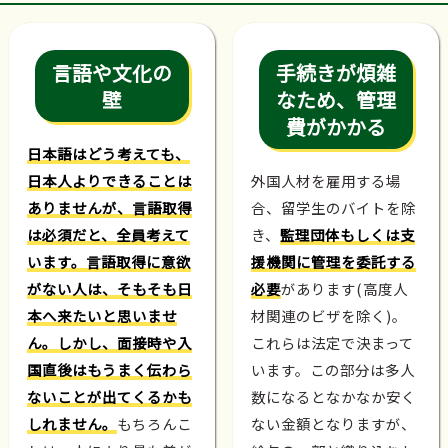
言語や文化の
手続きが煩雑
壁
なため、管理
費がかかる
日本語はどう考えても、
日本人よりできることは
外国人材を雇用する場
ありませんが、言語取得
合、留学生のバイトを除
は必須だと、全員考えて
き、
監理団体もしくは支
います。言語取得に意欲
援機関に管理を委託する
がない人は、そもそも日
必要
があります(高度人
本へ来たいと思いませ
材関連のビザを除く)。
ん。しかし、面接時や入
これらは法定で決まって
国直後はもうまく伝わら
います。この部分は多人
ないことが出てくるかも
数になるとなかなか安く
しれません。
もちろんこ
ない金額となりますが、