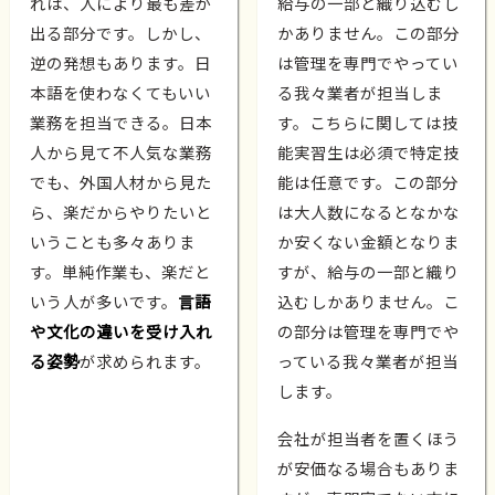
れは、人により最も差が
給与の一部と織り込むし
出る部分です。しかし、
かありません。この部分
逆の発想もあります。日
は管理を専門でやってい
本語を使わなくてもいい
る我々業者が担当しま
業務を担当できる。日本
す。こちらに関しては技
人から見て不人気な業務
能実習生は必須で特定技
でも、外国人材から見た
能は任意です。この部分
ら、楽だからやりたいと
は大人数になるとなかな
いうことも多々ありま
か安くない金額となりま
す。単純作業も、楽だと
すが、給与の一部と織り
いう人が多いです。
言語
込むしかありません。こ
や文化の違いを受け入れ
の部分は管理を専門でや
る姿勢
が求められます。
っている我々業者が担当
します。
会社が担当者を置くほう
が安価なる場合もありま