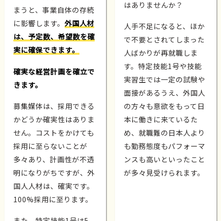
はありませんか？
まうと、事業自体の存続
に影響します。
外国人材
人手不足になると、ほか
は、予定数、希望数を確
で不要とされてしまった
実に確保できます。
人ばかりが再就職しま
す。特定技能1号や技能
確実な経営計画を確立で
実習生では一定の試験や
きます。
面接があるうえ、外国人
募集媒体は、採用できる
の方々も意欲をもって日
かどうか確実性はありま
本に働きに来ているた
せん。コストをかけても
め、就職難の日本人より
採用に至らないことが
も勤務態度もパフォーマ
多々あり、計画性が不透
ンスも高いといったこと
明になりがちですが、外
が多々見受けられます。
国人人材は、確実です。
100%採用に至ります。
また、特定技能1号は5