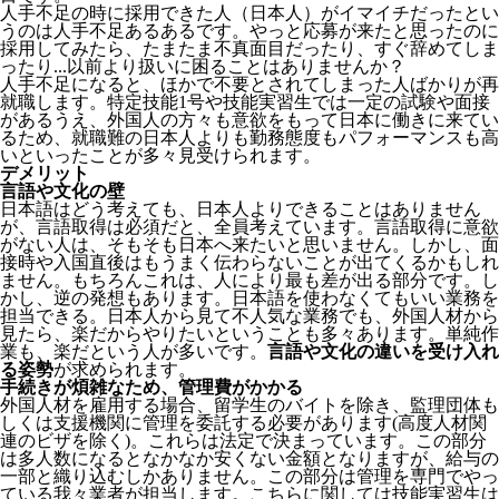
人手不足の時に採用できた人（日本人）がイマイチだったとい
うのは人手不足あるあるです。やっと応募が来たと思ったのに
採用してみたら、たまたま不真面目だったり、すぐ辞めてしま
ったり...以前より扱いに困ることはありませんか？
人手不足になると、ほかで不要とされてしまった人ばかりが再
就職します。特定技能1号や技能実習生では一定の試験や面接
があるうえ、外国人の方々も意欲をもって日本に働きに来てい
るため、就職難の日本人よりも勤務態度もパフォーマンスも高
いといったことが多々見受けられます。
デメリット
言語や文化の壁
日本語はどう考えても、日本人よりできることはありません
が、言語取得は必須だと、全員考えています。言語取得に意欲
がない人は、そもそも日本へ来たいと思いません。しかし、面
接時や入国直後はもうまく伝わらないことが出てくるかもしれ
ません。
もちろんこれは、人により最も差が出る部分です。し
かし、逆の発想もあります。日本語を使わなくてもいい業務を
担当できる。日本人から見て不人気な業務でも、外国人材から
見たら、楽だからやりたいということも多々あります。単純作
業も、楽だという人が多いです。
言語や文化の違いを受け入れ
る姿勢
が求められます。
手続きが煩雑なため、管理費がかかる
外国人材を雇用する場合、留学生のバイトを除き、
監理団体も
しくは支援機関に管理を委託する必要
があります(高度人材関
連のビザを除く)。これらは法定で決まっています。この部分
は多人数になるとなかなか安くない金額となりますが、給与の
一部と織り込むしかありません。この部分は管理を専門でやっ
ている我々業者が担当します。こちらに関しては技能実習生は