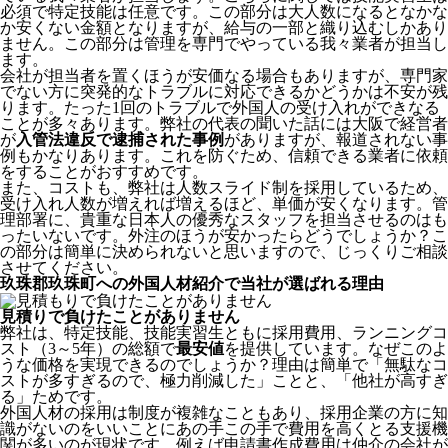
必須で特定技能は任意です。この部分は大人数になるとなかな
か安くない金額となりますが、給与の一部と織り込むしかあり
ません。この部分は管理を専門でやっている我々業者が担当し
ます。
会社が担当者を置くほうが安価なる場合もありますが、専門家
でない方に突発的なトラブルに対応できるかどうかは不安が残
ります。たった1回のトラブルで外国人の受け入れができなる
ことが多々あります。弊社の代表の聞いた話には大阪で経営者
が
入管法違反で逮捕された事例
がありますが、報道されない事
例もかなりあります。これを防ぐため、信頼できる業者に依頼
をすることがおすすめです。
また、コストも、弊社は人数スライド制を採用しているため、
受け入れ人数が増えれば増えるほど、単価が安くなります。管
理部署に、貴重な日本人の優秀なスタッフを担当させるのはも
ったいないです。外注のほうが安かったらどうでしょうか？こ
の部分は簡単に決められないと思いますので、じっくりご相談
させてください。
玖珠郡玖珠町への外国人材紹介で当社が選ばれる理由
見積りで負けたことがありません
弊社は、特定技能、技能実習生ともに採用費用、ランニングコ
スト（3～5年）の総額で
最安値
を提供しています。なぜこのよ
うな価格を実現できるのでしょうか？理由は簡単で「無駄なコ
ストが多すぎるので、極力削減した」ことと、
「他社が高すぎ
る」
ためです。
外国人材の採用は制度が複雑なこともあり、採用企業の方に知
識がないのをいいことにあの手この手で費用を高くとる支援機
関が多いのが現状です。例えば申請書作成費用は仲介の会社が