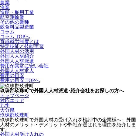
農業
漁業
造船・舶用工業
航空運輸業
その他の業種
飲食料品製造業
コラム
コラム TOPへ
育成就労制度とは
特定技能と技能実習
外国人材の活用
外国人人材紹介
外国人人材派遣
費用が異常に安い会社
外国人人材求人
費用の目安
費用の目安 TOPへ
玖珠郡玖珠町で外国人人材派遣･紹介会社をお探しの方へ
トップページ
対応エリア
九州
大分県
玖珠郡玖珠町
玖珠郡玖珠町で外国人材の受け入れを検討中の企業様へ。外国
人材のメリット・デメリットや弊社が選ばれる理由を紹介しま
す。
外国人材受け入れの