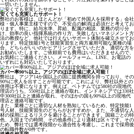
一切いたしません。
安くても充実したサポート！
弊社のお客様は、ほとんどが
「初めて外国人を採用する」
会社
様・個人事業主様ですので、不安点の解消は必須だと考えてお
ります。特に、給与水準、昇給、配属の相談、業務の切り分
け、効率の良い指揮系統の作り方、失敗しないマネジメント方
法の教授など、
他社では行えないサポート体制
を確立させてお
ります。特定技能1号と技能実習生と両方雇用可能な業種の場
合、どちらがいいのかヒアリングさせていただき、適切な方を
お勧めいたします。ご依頼前でも費用はいただきませんので、
お気軽にご連絡ください。メールフォーム、LINE、お電話の
いずれにも対応いたしております。
カバー率90%以上。アジアのほぼ全域に求人可能！
弊社は、
アジア14か国以上の国に提携機関を持っており、その
90%に求人を出すことが可能
です。これにより、弊社以外との
併用は不要になります。例えば、ベトナムでは580社の現地代
理店のうち、550社以上と連絡が取れ、インドネシアでは330社
中300社以上と連絡が取れ、そのほかの国も90%以上の現地代
理店と連絡可能です。
また、業種ごとに適切な人材を熟知しているため、特定技能1
号人材、技能実習生のどちらがおすすめか、また、不適切な人
材の採用によるリスクを避けることができます。国籍ごとの特
色、入国までの時間、その他条件により適材は区々です。その
ため、弊社では選考段階から適合性を考慮し、これまで採用後
の転職件数が0件です。