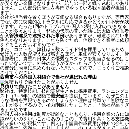
か安くない金額となりますが、給与の一部と織り込むしかあり
ません。この部分は管理を専門でやっている我々業者が担当し
ます。
会社が担当者を置くほうが安価なる場合もありますが、専門家
でない方に突発的なトラブルに対応できるかどうかは不安が残
ります。たった1回のトラブルで外国人の受け入れができなる
ことが多々あります。弊社の代表の聞いた話には大阪で経営者
が
入管法違反で逮捕された事例
がありますが、報道されない事
例もかなりあります。これを防ぐため、信頼できる業者に依頼
をすることがおすすめです。
また、コストも、弊社は人数スライド制を採用しているため、
受け入れ人数が増えれば増えるほど、単価が安くなります。管
理部署に、貴重な日本人の優秀なスタッフを担当させるのはも
ったいないです。外注のほうが安かったらどうでしょうか？こ
の部分は簡単に決められないと思いますので、じっくりご相談
させてください。
西海市への外国人材紹介で当社が選ばれる理由
見積りで負けたことがありません
弊社は、特定技能、技能実習生ともに採用費用、ランニングコ
スト（3～5年）の総額で
最安値
を提供しています。なぜこのよ
うな価格を実現できるのでしょうか？理由は簡単で「無駄なコ
ストが多すぎるので、極力削減した」ことと、
「他社が高すぎ
る」
ためです。
外国人材の採用は制度が複雑なこともあり、採用企業の方に知
識がないのをいいことにあの手この手で費用を高くとる支援機
関が多いのが現状です。例えば申請書作成費用は仲介の会社が
行政書士に依頼をしたりしますが、このコストが区々で、中抜