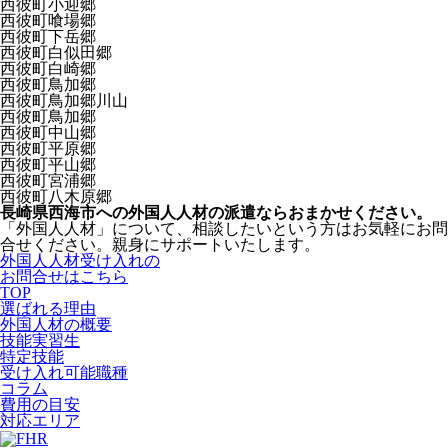
西彼町小迎郷
西彼町喰場郷
西彼町下岳郷
西彼町白似田郷
西彼町白崎郷
西彼町鳥加郷
西彼町鳥加郷川山
西彼町鳥加郷
西彼町中山郷
西彼町平原郷
西彼町平山郷
西彼町宮浦郷
西彼町八木原郷
長崎県西海市への外国人人材の派遣ならおまかせください。
「外国人人材」について、相談したいという方はお気軽にお問
合せください。親身にサポートいたします。
外国人人材受け入れの
お問合せはこちら
TOP
選ばれる理由
外国人材の概要
技能実習生
特定技能
受け入れ可能職種
コラム
費用の目安
対応エリア