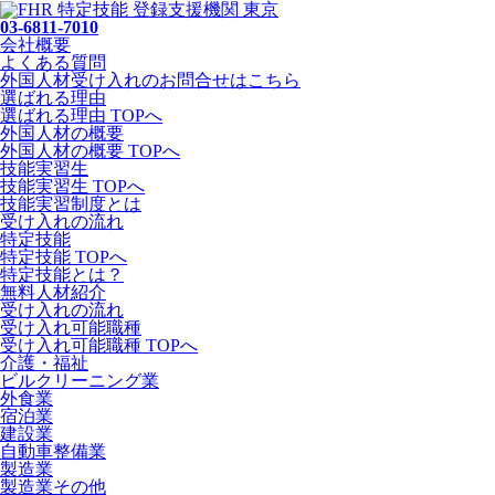
03-6811-7010
会社概要
よくある質問
外国人材受け入れの
お問合せ
はこちら
選ばれる理由
選ばれる理由 TOPへ
外国人材の概要
外国人材の概要 TOPへ
技能実習生
技能実習生 TOPへ
技能実習制度とは
受け入れの流れ
特定技能
特定技能 TOPへ
特定技能とは？
無料人材紹介
受け入れの流れ
受け入れ可能職種
受け入れ可能職種 TOPへ
介護・福祉
ビルクリーニング業
外食業
宿泊業
建設業
自動車整備業
製造業
製造業その他