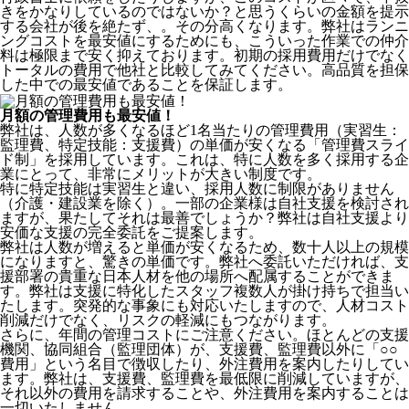
きをかなりしているのではないか？と思うくらいの金額を提示
する会社が後を絶たず、。その分高くなります。弊社はランニ
ングコストを最安値にするためにも、こういった作業での仲介
料は極限まで安く抑えております。
初期の採用費用だけでなく
トータルの費用で他社と比較してみてください。
高品質を担保
した中での最安値であることを保証します。
月額の管理費用も最安値！
弊社は、
人数が多くなるほど1名当たりの管理費用（実習生：
監理費、特定技能：支援費）の単価が安くなる「管理費スライ
ド制」を採用
しています。これは、特に人数を多く採用する企
業にとって、非常にメリットが大きい制度です。
特に特定技能は実習生と違い、採用人数に制限がありません
（介護・建設業を除く）。一部の企業様は自社支援を検討され
ますが、果たしてそれは最善でしょうか？弊社は自社支援より
安価な支援の完全委託をご提案します。
弊社は人数が増えると単価が安くなるため、数十人以上の規模
になりますと、驚きの単価です。弊社へ委託いただければ、支
援部署の貴重な日本人材を他の場所へ配属することができま
す。弊社は支援に特化したスタッフ複数人が掛け持ちで担当い
たします。突発的な事象にも対応いたしますので、人材コスト
削減だけでなく、リスクの軽減にもつながります。
さらに、年間の管理コストにご注意ください。ほとんどの支援
機関、協同組合（監理団体）が、支援費、監理費以外に「○○
費用」という名目で徴収したり、外注費用を案内したりしてい
ます。弊社は、支援費、監理費を最低限に削減していますが、
それ以外の費用を請求することや、外注費用を案内することは
一切いたしません。