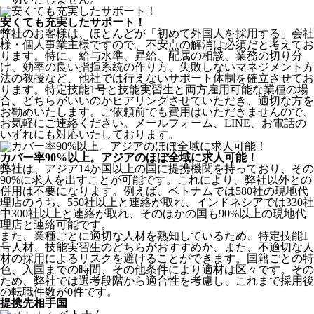
安くても充実したサポート！
弊社のお客様は、ほとんどが
「初めて外国人を採用する」
会社
様・個人事業主様ですので、不安点の解消は必須だと考えてお
ります。特に、給与水準、昇給、配属の相談、業務の切り分
け、効率の良い指揮系統の作り方、失敗しないマネジメント方
法の教授など、
他社では行えないサポート体制
を確立させてお
ります。特定技能1号と技能実習生と両方雇用可能な業種の場
合、どちらがいいのかヒアリングさせていただき、適切な方を
お勧めいたします。ご依頼前でも費用はいただきませんので、
お気軽にご連絡ください。メールフォーム、LINE、お電話の
いずれにも対応いたしております。
カバー率90%以上。アジアのほぼ全域に求人可能！
弊社は、
アジア14か国以上の国に提携機関を持っており、その
90%に求人を出すことが可能
です。これにより、弊社以外との
併用は不要になります。例えば、ベトナムでは580社の現地代
理店のうち、550社以上と連絡が取れ、インドネシアでは330社
中300社以上と連絡が取れ、そのほかの国も90%以上の現地代
理店と連絡可能です。
また、業種ごとに適切な人材を熟知しているため、特定技能1
号人材、技能実習生のどちらがおすすめか、また、不適切な人
材の採用によるリスクを避けることができます。国籍ごとの特
色、入国までの時間、その他条件により適材は区々です。その
ため、弊社では選考段階から適合性を考慮し、これまで採用後
の転職件数が0件です。
提携先相手国