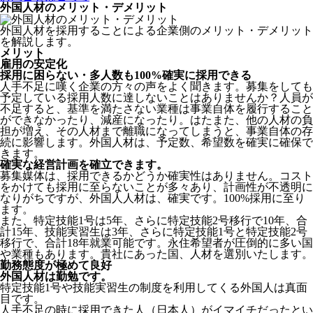
外国人材のメリット・デメリット
外国人材を採用することによる企業側のメリット・デメリット
を解説します。
メリット
雇用の安定化
採用に困らない・多人数も100%確実に採用できる
人手不足に嘆く企業の方々の声をよく聞きます。募集をしても
予定している採用人数に達しないことはありませんか？人員が
不足すると、基準を満たさない業種は事業自体を履行すること
ができなかったり、減産になったり。はたまた、他の人材の負
担が増え、その人材まで離職になってしまうと、事業自体の存
続に影響します。
外国人材は、予定数、希望数を確実に確保で
きます。
確実な経営計画を確立できます。
募集媒体は、採用できるかどうか確実性はありません。コスト
をかけても採用に至らないことが多々あり、計画性が不透明に
なりがちですが、外国人人材は、確実です。100%採用に至り
ます。
また、特定技能1号は5年、さらに特定技能2号移行で10年、合
計15年、技能実習生は3年、さらに特定技能1号と特定技能2号
移行で、合計18年就業可能です。永住希望者が圧倒的に多い国
や業種もあります。貴社にあった国、人材を選別いたします。
勤務態度が極めて良好
外国人材は勤勉です。
特定技能1号や技能実習生の制度を利用してくる外国人は真面
目
です。
人手不足の時に採用できた人（日本人）がイマイチだったとい