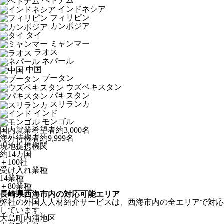
ベトナム
インドネシア
フィリピン
カンボジア
タイ
ミャンマー
ラオス
ネパール
中国
ブータン
ウズベキスタン
パキスタン
スリランカ
インド
モンゴル
国内就業希望者
約3,000名
海外待機者
約9,999名
現地提携機関
約14カ国
＋100社
受け入れ業種
14業種
＋80業種
長崎県西海市内の対応可能エリア
弊社の外国人人材紹介サービスは、西海市内の全エリアで対応
しています。
大島町内浦地区