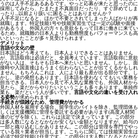
うのは人手不足あるあるです。やっと応募が来たと思ったのに
採用してみたら、たまたま不真面目だったり、すぐ辞めてしま
ったり...以前より扱いに困ることはありませんか？
人手不足になると、ほかで不要とされてしまった人ばかりが再
就職します。特定技能1号や技能実習生では一定の試験や面接
があるうえ、外国人の方々も意欲をもって日本に働きに来てい
るため、就職難の日本人よりも勤務態度もパフォーマンスも高
いといったことが多々見受けられます。
デメリット
言語や文化の壁
日本語はどう考えても、日本人よりできることはありません
が、言語取得は必須だと、全員考えています。言語取得に意欲
がない人は、そもそも日本へ来たいと思いません。しかし、面
接時や入国直後はもうまく伝わらないことが出てくるかもしれ
ません。
もちろんこれは、人により最も差が出る部分です。し
かし、逆の発想もあります。日本語を使わなくてもいい業務を
担当できる。日本人から見て不人気な業務でも、外国人材から
見たら、楽だからやりたいということも多々あります。単純作
業も、楽だという人が多いです。
言語や文化の違いを受け入れ
る姿勢
が求められます。
手続きが煩雑なため、管理費がかかる
外国人材を雇用する場合、留学生のバイトを除き、
監理団体も
しくは支援機関に管理を委託する必要
があります(高度人材関
連のビザを除く)。これらは法定で決まっています。この部分
は多人数になるとなかなか安くない金額となりますが、給与の
一部と織り込むしかありません。この部分は管理を専門でやっ
ている我々業者が担当します。こちらに関しては技能実習生は
必須で特定技能は任意です。この部分は大人数になるとなかな