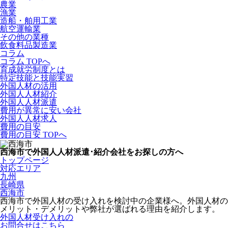
農業
漁業
造船・舶用工業
航空運輸業
その他の業種
飲食料品製造業
コラム
コラム TOPへ
育成就労制度とは
特定技能と技能実習
外国人材の活用
外国人人材紹介
外国人人材派遣
費用が異常に安い会社
外国人人材求人
費用の目安
費用の目安 TOPへ
西海市で外国人人材派遣･紹介会社をお探しの方へ
トップページ
対応エリア
九州
長崎県
西海市
西海市で外国人材の受け入れを検討中の企業様へ。外国人材の
メリット・デメリットや弊社が選ばれる理由を紹介します。
外国人材受け入れの
お問合せはこちら