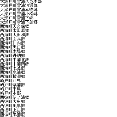
大瀬戸町雪浦久良木郷
大瀬戸町雪浦河通郷
大瀬戸町雪浦幸物郷
大瀬戸町雪浦小松郷
大瀬戸町雪浦下郷
大瀬戸町雪浦下釜郷
西海町天久保郷
西海町太田原郷
西海町太田和郷
西海町面高郷
西海町川内郷
西海町黒口郷
西海町木場郷
西海町丹納郷
西海町中浦北郷
西海町中浦南郷
西海町七釜郷
西海町水浦郷
西海町横瀬郷
崎戸町江島
崎戸町蠣浦郷
崎戸町平島
崎戸町本郷
西彼町伊ノ浦郷
西彼町大串郷
西彼町風早郷
西彼町上岳郷
西彼町亀浦郷