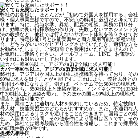
安くても充実したサポート！
弊社のお客様は、ほとんどが
「初めて外国人を採用する」
会社
様・個人事業主様ですので、不安点の解消は必須だと考えてお
ります。特に、給与水準、昇給、配属の相談、業務の切り分
け、効率の良い指揮系統の作り方、失敗しないマネジメント方
法の教授など、
他社では行えないサポート体制
を確立させてお
ります。特定技能1号と技能実習生と両方雇用可能な業種の場
合、どちらがいいのかヒアリングさせていただき、適切な方を
お勧めいたします。ご依頼前でも費用はいただきませんので、
お気軽にご連絡ください。メールフォーム、LINE、お電話の
いずれにも対応いたしております。
カバー率90%以上。アジアのほぼ全域に求人可能！
弊社は、
アジア14か国以上の国に提携機関を持っており、その
90%に求人を出すことが可能
です。これにより、弊社以外との
併用は不要になります。例えば、ベトナムでは580社の現地代
理店のうち、550社以上と連絡が取れ、インドネシアでは330社
中300社以上と連絡が取れ、そのほかの国も90%以上の現地代
理店と連絡可能です。
また、業種ごとに適切な人材を熟知しているため、特定技能1
号人材、技能実習生のどちらがおすすめか、また、不適切な人
材の採用によるリスクを避けることができます。国籍ごとの特
色、入国までの時間、その他条件により適材は区々です。その
ため、弊社では選考段階から適合性を考慮し、これまで採用後
の転職件数が0件です。
提携先相手国