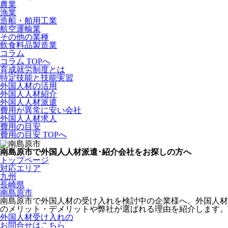
農業
漁業
造船・舶用工業
航空運輸業
その他の業種
飲食料品製造業
コラム
コラム TOPへ
育成就労制度とは
特定技能と技能実習
外国人材の活用
外国人人材紹介
外国人人材派遣
費用が異常に安い会社
外国人人材求人
費用の目安
費用の目安 TOPへ
南島原市で外国人人材派遣･紹介会社をお探しの方へ
トップページ
対応エリア
九州
長崎県
南島原市
南島原市で外国人材の受け入れを検討中の企業様へ。外国人材
のメリット・デメリットや弊社が選ばれる理由を紹介します。
外国人材受け入れの
お問合せはこちら