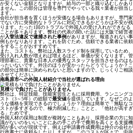
か安くない金額となりますが、給与の一部と織り込むしかあり
ません。この部分は管理を専門でやっている我々業者が担当し
ます。
会社が担当者を置くほうが安価なる場合もありますが、専門家
でない方に突発的なトラブルに対応できるかどうかは不安が残
ります。たった1回のトラブルで外国人の受け入れができなる
ことが多々あります。弊社の代表の聞いた話には大阪で経営者
が
入管法違反で逮捕された事例
がありますが、報道されない事
例もかなりあります。これを防ぐため、信頼できる業者に依頼
をすることがおすすめです。
また、コストも、弊社は人数スライド制を採用しているため、
受け入れ人数が増えれば増えるほど、単価が安くなります。管
理部署に、貴重な日本人の優秀なスタッフを担当させるのはも
ったいないです。外注のほうが安かったらどうでしょうか？こ
の部分は簡単に決められないと思いますので、じっくりご相談
させてください。
南島原市への外国人材紹介で当社が選ばれる理由
見積りで負けたことがありません
弊社は、特定技能、技能実習生ともに採用費用、ランニングコ
スト（3～5年）の総額で
最安値
を提供しています。なぜこのよ
うな価格を実現できるのでしょうか？理由は簡単で「無駄なコ
ストが多すぎるので、極力削減した」ことと、
「他社が高すぎ
る」
ためです。
外国人材の採用は制度が複雑なこともあり、採用企業の方に知
識がないのをいいことにあの手この手で費用を高くとる支援機
関が多いのが現状です。例えば申請書作成費用は仲介の会社が
行政書士に依頼をしたりしますが、このコストが区々で、中抜