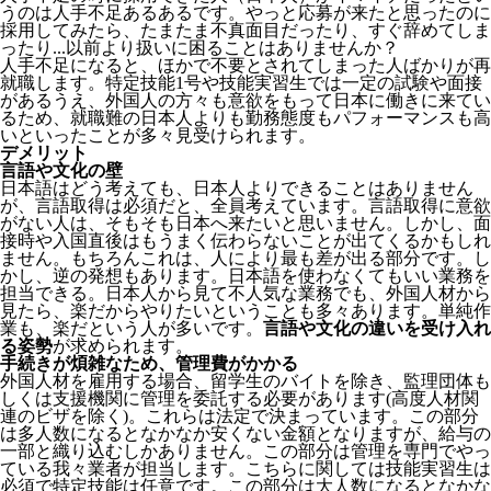
うのは人手不足あるあるです。やっと応募が来たと思ったのに
採用してみたら、たまたま不真面目だったり、すぐ辞めてしま
ったり...以前より扱いに困ることはありませんか？
人手不足になると、ほかで不要とされてしまった人ばかりが再
就職します。特定技能1号や技能実習生では一定の試験や面接
があるうえ、外国人の方々も意欲をもって日本に働きに来てい
るため、就職難の日本人よりも勤務態度もパフォーマンスも高
いといったことが多々見受けられます。
デメリット
言語や文化の壁
日本語はどう考えても、日本人よりできることはありません
が、言語取得は必須だと、全員考えています。言語取得に意欲
がない人は、そもそも日本へ来たいと思いません。しかし、面
接時や入国直後はもうまく伝わらないことが出てくるかもしれ
ません。
もちろんこれは、人により最も差が出る部分です。し
かし、逆の発想もあります。日本語を使わなくてもいい業務を
担当できる。日本人から見て不人気な業務でも、外国人材から
見たら、楽だからやりたいということも多々あります。単純作
業も、楽だという人が多いです。
言語や文化の違いを受け入れ
る姿勢
が求められます。
手続きが煩雑なため、管理費がかかる
外国人材を雇用する場合、留学生のバイトを除き、
監理団体も
しくは支援機関に管理を委託する必要
があります(高度人材関
連のビザを除く)。これらは法定で決まっています。この部分
は多人数になるとなかなか安くない金額となりますが、給与の
一部と織り込むしかありません。この部分は管理を専門でやっ
ている我々業者が担当します。こちらに関しては技能実習生は
必須で特定技能は任意です。この部分は大人数になるとなかな