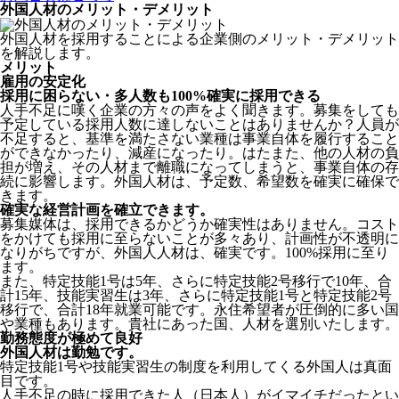
外国人材のメリット・デメリット
外国人材を採用することによる企業側のメリット・デメリット
を解説します。
メリット
雇用の安定化
採用に困らない・多人数も100%確実に採用できる
人手不足に嘆く企業の方々の声をよく聞きます。募集をしても
予定している採用人数に達しないことはありませんか？人員が
不足すると、基準を満たさない業種は事業自体を履行すること
ができなかったり、減産になったり。はたまた、他の人材の負
担が増え、その人材まで離職になってしまうと、事業自体の存
続に影響します。
外国人材は、予定数、希望数を確実に確保で
きます。
確実な経営計画を確立できます。
募集媒体は、採用できるかどうか確実性はありません。コスト
をかけても採用に至らないことが多々あり、計画性が不透明に
なりがちですが、外国人人材は、確実です。100%採用に至り
ます。
また、特定技能1号は5年、さらに特定技能2号移行で10年、合
計15年、技能実習生は3年、さらに特定技能1号と特定技能2号
移行で、合計18年就業可能です。永住希望者が圧倒的に多い国
や業種もあります。貴社にあった国、人材を選別いたします。
勤務態度が極めて良好
外国人材は勤勉です。
特定技能1号や技能実習生の制度を利用してくる外国人は真面
目
です。
人手不足の時に採用できた人（日本人）がイマイチだったとい