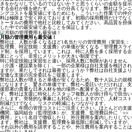
きをかなりしているのではないか？と思うくらいの金額を提示
する会社が後を絶たず、。その分高くなります。弊社はランニ
ングコストを最安値にするためにも、こういった作業での仲介
料は極限まで安く抑えております。
初期の採用費用だけでなく
トータルの費用で他社と比較してみてください。
高品質を担保
した中での最安値であることを保証します。
月額の管理費用も最安値！
弊社は、
人数が多くなるほど1名当たりの管理費用（実習生：
監理費、特定技能：支援費）の単価が安くなる「管理費スライ
ド制」を採用
しています。これは、特に人数を多く採用する企
業にとって、非常にメリットが大きい制度です。
特に特定技能は実習生と違い、採用人数に制限がありません
（介護・建設業を除く）。一部の企業様は自社支援を検討され
ますが、果たしてそれは最善でしょうか？弊社は自社支援より
安価な支援の完全委託をご提案します。
弊社は人数が増えると単価が安くなるため、数十人以上の規模
になりますと、驚きの単価です。弊社へ委託いただければ、支
援部署の貴重な日本人材を他の場所へ配属することができま
す。弊社は支援に特化したスタッフ複数人が掛け持ちで担当い
たします。突発的な事象にも対応いたしますので、人材コスト
削減だけでなく、リスクの軽減にもつながります。
さらに、年間の管理コストにご注意ください。ほとんどの支援
機関、協同組合（監理団体）が、支援費、監理費以外に「○○
費用」という名目で徴収したり、外注費用を案内したりしてい
ます。弊社は、支援費、監理費を最低限に削減していますが、
それ以外の費用を請求することや、外注費用を案内することは
一切いたしません。