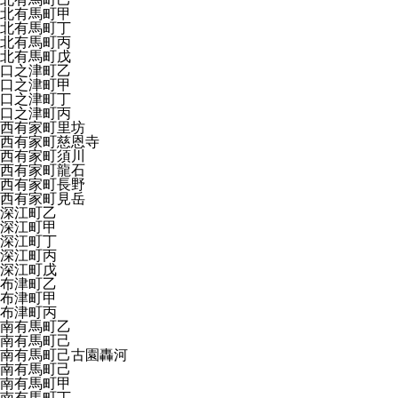
北有馬町甲
北有馬町丁
北有馬町丙
北有馬町戊
口之津町乙
口之津町甲
口之津町丁
口之津町丙
西有家町里坊
西有家町慈恩寺
西有家町須川
西有家町龍石
西有家町長野
西有家町見岳
深江町乙
深江町甲
深江町丁
深江町丙
深江町戊
布津町乙
布津町甲
布津町丙
南有馬町乙
南有馬町己
南有馬町己古園轟河
南有馬町己
南有馬町甲
南有馬町丁