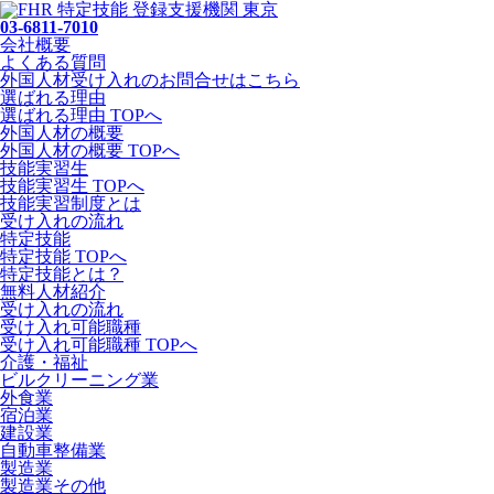
03-6811-7010
会社概要
よくある質問
外国人材受け入れの
お問合せ
はこちら
選ばれる理由
選ばれる理由 TOPへ
外国人材の概要
外国人材の概要 TOPへ
技能実習生
技能実習生 TOPへ
技能実習制度とは
受け入れの流れ
特定技能
特定技能 TOPへ
特定技能とは？
無料人材紹介
受け入れの流れ
受け入れ可能職種
受け入れ可能職種 TOPへ
介護・福祉
ビルクリーニング業
外食業
宿泊業
建設業
自動車整備業
製造業
製造業その他