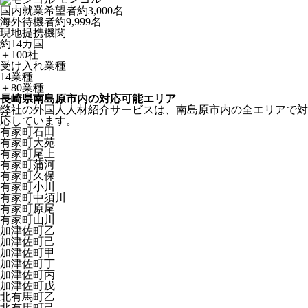
国内就業希望者
約3,000名
海外待機者
約9,999名
現地提携機関
約14カ国
＋100社
受け入れ業種
14業種
＋80業種
長崎県南島原市内の対応可能エリア
弊社の外国人人材紹介サービスは、南島原市内の全エリアで対
応しています。
有家町石田
有家町大苑
有家町尾上
有家町蒲河
有家町久保
有家町小川
有家町中須川
有家町原尾
有家町山川
加津佐町乙
加津佐町己
加津佐町甲
加津佐町丁
加津佐町丙
加津佐町戊
北有馬町乙
北有馬町己