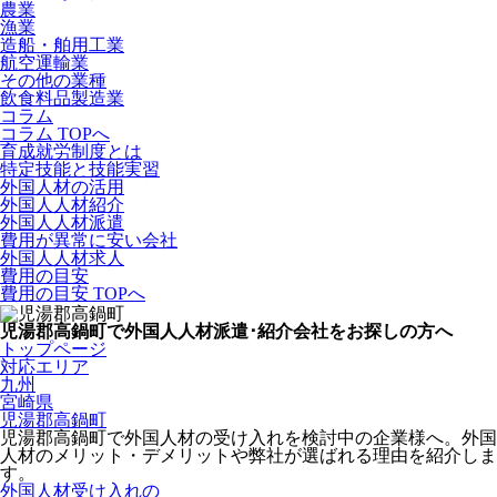
農業
漁業
造船・舶用工業
航空運輸業
その他の業種
飲食料品製造業
コラム
コラム TOPへ
育成就労制度とは
特定技能と技能実習
外国人材の活用
外国人人材紹介
外国人人材派遣
費用が異常に安い会社
外国人人材求人
費用の目安
費用の目安 TOPへ
児湯郡高鍋町で外国人人材派遣･紹介会社をお探しの方へ
トップページ
対応エリア
九州
宮崎県
児湯郡高鍋町
児湯郡高鍋町で外国人材の受け入れを検討中の企業様へ。外国
人材のメリット・デメリットや弊社が選ばれる理由を紹介しま
す。
外国人材受け入れの