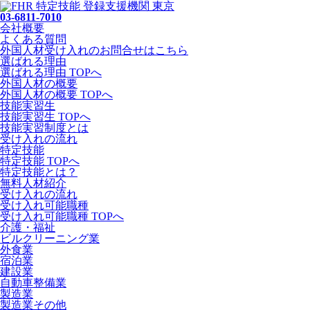
03-6811-7010
会社概要
よくある質問
外国人材受け入れの
お問合せ
はこちら
選ばれる理由
選ばれる理由 TOPへ
外国人材の概要
外国人材の概要 TOPへ
技能実習生
技能実習生 TOPへ
技能実習制度とは
受け入れの流れ
特定技能
特定技能 TOPへ
特定技能とは？
無料人材紹介
受け入れの流れ
受け入れ可能職種
受け入れ可能職種 TOPへ
介護・福祉
ビルクリーニング業
外食業
宿泊業
建設業
自動車整備業
製造業
製造業その他