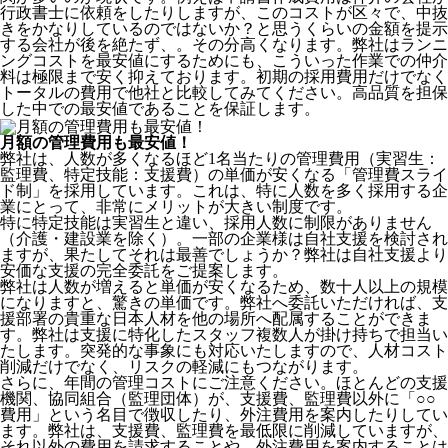
行政書士に依頼をしたりしますが、このコストが区々で、中抜
きをかなりしているのではないか？と思うくらいの金額を提示
する会社が後を絶たず、。その分高くなります。弊社はランニ
ングコストを最安値にするためにも、こういった作業での仲介
料は極限まで安く抑えております。
初期の採用費用だけでなく
トータルの費用で他社と比較してみてください。
高品質を担保
した中での最安値であることを保証します。
月額の管理費用も最安値！
弊社は、
人数が多くなるほど1名当たりの管理費用（実習生：
監理費、特定技能：支援費）の単価が安くなる「管理費スライ
ド制」を採用
しています。これは、特に人数を多く採用する企
業にとって、非常にメリットが大きい制度です。
特に特定技能は実習生と違い、採用人数に制限がありません
（介護・建設業を除く）。一部の企業様は自社支援を検討され
ますが、果たしてそれは最善でしょうか？弊社は自社支援より
安価な支援の完全委託をご提案します。
弊社は人数が増えると単価が安くなるため、数十人以上の規模
になりますと、驚きの単価です。弊社へ委託いただければ、支
援部署の貴重な日本人材を他の場所へ配属することができま
す。弊社は支援に特化したスタッフ複数人が掛け持ちで担当い
たします。突発的な事象にも対応いたしますので、人材コスト
削減だけでなく、リスクの軽減にもつながります。
さらに、年間の管理コストにご注意ください。ほとんどの支援
機関、協同組合（監理団体）が、支援費、監理費以外に「○○
費用」という名目で徴収したり、外注費用を案内したりしてい
ます。弊社は、支援費、監理費を最低限に削減していますが、
それ以外の費用を請求することや、外注費用を案内することは