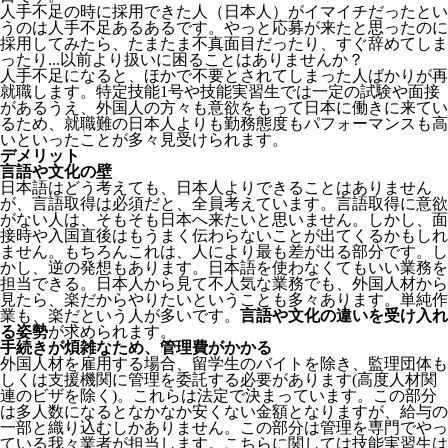
人手不足の時に採用できた人（日本人）がイマイチだったとい
うのは人手不足あるあるです。やっと応募が来たと思ったのに
採用してみたら、たまたま不真面目だったり、すぐ辞めてしま
ったり...以前より扱いに困ることはありませんか？
人手不足になると、ほかで不要とされてしまった人ばかりが再
就職します。特定技能1号や技能実習生では一定の試験や面接
があるうえ、外国人の方々も意欲をもって日本に働きに来てい
るため、就職難の日本人よりも勤務態度もパフォーマンスも高
いといったことが多々見受けられます。
デメリット
言語や文化の壁
日本語はどう考えても、日本人よりできることはありません
が、言語取得は必須だと、全員考えています。言語取得に意欲
がない人は、そもそも日本へ来たいと思いません。しかし、面
接時や入国直後はもうまく伝わらないことが出てくるかもしれ
ません。
もちろんこれは、人により最も差が出る部分です。し
かし、逆の発想もあります。日本語を使わなくてもいい業務を
担当できる。日本人から見て不人気な業務でも、外国人材から
見たら、楽だからやりたいということも多々あります。単純作
業も、楽だという人が多いです。
言語や文化の違いを受け入れ
る姿勢
が求められます。
手続きが煩雑なため、管理費がかかる
外国人材を雇用する場合、留学生のバイトを除き、
監理団体も
しくは支援機関に管理を委託する必要
があります(高度人材関
連のビザを除く)。これらは法定で決まっています。この部分
は多人数になるとなかなか安くない金額となりますが、給与の
一部と織り込むしかありません。この部分は管理を専門でやっ
ている我々業者が担当します。こちらに関しては技能実習生は