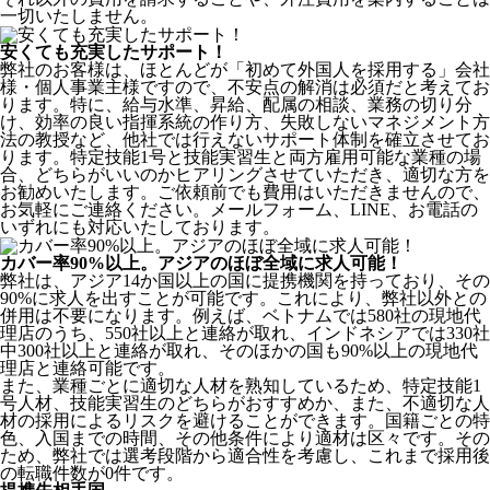
一切いたしません。
安くても充実したサポート！
弊社のお客様は、ほとんどが
「初めて外国人を採用する」
会社
様・個人事業主様ですので、不安点の解消は必須だと考えてお
ります。特に、給与水準、昇給、配属の相談、業務の切り分
け、効率の良い指揮系統の作り方、失敗しないマネジメント方
法の教授など、
他社では行えないサポート体制
を確立させてお
ります。特定技能1号と技能実習生と両方雇用可能な業種の場
合、どちらがいいのかヒアリングさせていただき、適切な方を
お勧めいたします。ご依頼前でも費用はいただきませんので、
お気軽にご連絡ください。メールフォーム、LINE、お電話の
いずれにも対応いたしております。
カバー率90%以上。アジアのほぼ全域に求人可能！
弊社は、
アジア14か国以上の国に提携機関を持っており、その
90%に求人を出すことが可能
です。これにより、弊社以外との
併用は不要になります。例えば、ベトナムでは580社の現地代
理店のうち、550社以上と連絡が取れ、インドネシアでは330社
中300社以上と連絡が取れ、そのほかの国も90%以上の現地代
理店と連絡可能です。
また、業種ごとに適切な人材を熟知しているため、特定技能1
号人材、技能実習生のどちらがおすすめか、また、不適切な人
材の採用によるリスクを避けることができます。国籍ごとの特
色、入国までの時間、その他条件により適材は区々です。その
ため、弊社では選考段階から適合性を考慮し、これまで採用後
の転職件数が0件です。