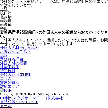
弊社の外国人人材紹介サービスは、児湯郡高鍋町内の全エリア
で対応しています。
上江
蚊口浦
北高鍋
高鍋町
南高鍋
持田
宮崎県児湯郡高鍋町への外国人人材の派遣ならおまかせくださ
い。
「外国人人材」について、相談したいという方はお気軽にお問
合せください。親身にサポートいたします。
外国人人材受け入れの
お問合せはこちら
TOP
選ばれる理由
外国人材の概要
技能実習生
特定技能
受け入れ可能職種
コラム
費用の目安
対応エリア
Copyright© 2026 fhr.llc All Rights Reserved
HP制作
スタジオコンチーゴ株式会社
電話相談
03-6811-7010
メール