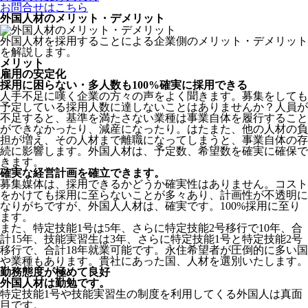
お問合せはこちら
外国人材のメリット・デメリット
外国人材を採用することによる企業側のメリット・デメリット
を解説します。
メリット
雇用の安定化
採用に困らない・多人数も100%確実に採用できる
人手不足に嘆く企業の方々の声をよく聞きます。募集をしても
予定している採用人数に達しないことはありませんか？人員が
不足すると、基準を満たさない業種は事業自体を履行すること
ができなかったり、減産になったり。はたまた、他の人材の負
担が増え、その人材まで離職になってしまうと、事業自体の存
続に影響します。
外国人材は、予定数、希望数を確実に確保で
きます。
確実な経営計画を確立できます。
募集媒体は、採用できるかどうか確実性はありません。コスト
をかけても採用に至らないことが多々あり、計画性が不透明に
なりがちですが、外国人人材は、確実です。100%採用に至り
ます。
また、特定技能1号は5年、さらに特定技能2号移行で10年、合
計15年、技能実習生は3年、さらに特定技能1号と特定技能2号
移行で、合計18年就業可能です。永住希望者が圧倒的に多い国
や業種もあります。貴社にあった国、人材を選別いたします。
勤務態度が極めて良好
外国人材は勤勉です。
特定技能1号や技能実習生の制度を利用してくる外国人は真面
目
です。