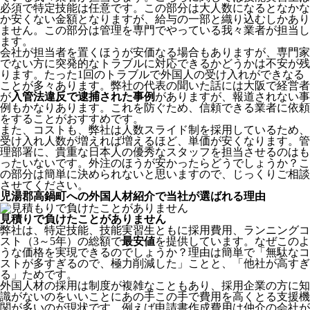
必須で特定技能は任意です。この部分は大人数になるとなかな
か安くない金額となりますが、給与の一部と織り込むしかあり
ません。この部分は管理を専門でやっている我々業者が担当し
ます。
会社が担当者を置くほうが安価なる場合もありますが、専門家
でない方に突発的なトラブルに対応できるかどうかは不安が残
ります。たった1回のトラブルで外国人の受け入れができなる
ことが多々あります。弊社の代表の聞いた話には大阪で経営者
が
入管法違反で逮捕された事例
がありますが、報道されない事
例もかなりあります。これを防ぐため、信頼できる業者に依頼
をすることがおすすめです。
また、コストも、弊社は人数スライド制を採用しているため、
受け入れ人数が増えれば増えるほど、単価が安くなります。管
理部署に、貴重な日本人の優秀なスタッフを担当させるのはも
ったいないです。外注のほうが安かったらどうでしょうか？こ
の部分は簡単に決められないと思いますので、じっくりご相談
させてください。
児湯郡高鍋町への外国人材紹介で当社が選ばれる理由
見積りで負けたことがありません
弊社は、特定技能、技能実習生ともに採用費用、ランニングコ
スト（3～5年）の総額で
最安値
を提供しています。なぜこのよ
うな価格を実現できるのでしょうか？理由は簡単で「無駄なコ
ストが多すぎるので、極力削減した」ことと、
「他社が高すぎ
る」
ためです。
外国人材の採用は制度が複雑なこともあり、採用企業の方に知
識がないのをいいことにあの手この手で費用を高くとる支援機
関が多いのが現状です。例えば申請書作成費用は仲介の会社が