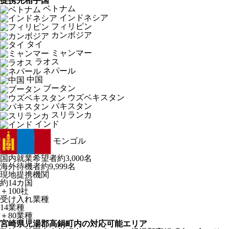
提携先相手国
ベトナム
インドネシア
フィリピン
カンボジア
タイ
ミャンマー
ラオス
ネパール
中国
ブータン
ウズベキスタン
パキスタン
スリランカ
インド
モンゴル
国内就業希望者
約3,000名
海外待機者
約9,999名
現地提携機関
約14カ国
＋100社
受け入れ業種
14業種
＋80業種
宮崎県児湯郡高鍋町内の対応可能エリア