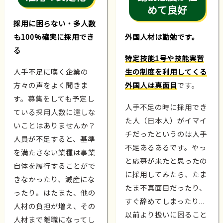
めて良好
採用に困らない・多人数
も100%確実に採用でき
外国人材は勤勉です。
る
特定技能1号や技能実習
人手不足に嘆く企業の
生の制度を利用してくる
方々の声をよく聞きま
外国人は真面目
です。
す。募集をしても予定し
人手不足の時に採用でき
ている採用人数に達しな
た人（日本人）がイマイ
いことはありませんか？
チだったというのは人手
人員が不足すると、基準
不足あるあるです。やっ
を満たさない業種は事業
と応募が来たと思ったの
自体を履行することがで
に採用してみたら、たま
きなかったり、減産にな
たま不真面目だったり、
ったり。はたまた、他の
すぐ辞めてしまったり...
人材の負担が増え、その
以前より扱いに困ること
人材まで離職になってし