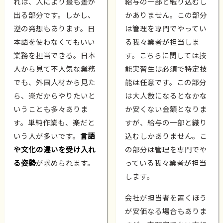
れは、人により最も差が
給与の一部と織り込むし
出る部分です。しかし、
かありません。この部分
逆の発想もあります。日
は管理を専門でやってい
本語を使わなくてもいい
る我々業者が担当しま
業務を担当できる。日本
す。こちらに関しては技
人から見て不人気な業務
能実習生は必須で特定技
でも、外国人材から見た
能は任意です。この部分
ら、楽だからやりたいと
は大人数になるとなかな
いうことも多々ありま
か安くない金額となりま
す。単純作業も、楽だと
すが、給与の一部と織り
いう人が多いです。
言語
込むしかありません。こ
や文化の違いを受け入れ
の部分は管理を専門でや
る姿勢
が求められます。
っている我々業者が担当
します。
会社が担当者を置くほう
が安価なる場合もありま