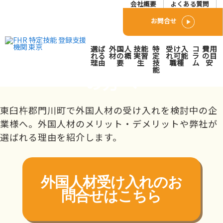
会社概要
よくある質問
お問合せ
東臼杵郡門川町で外国人人
選ば
外国人
技能
特
受け入
コ
費用
材派遣･紹介会社をお探し
れる
材の概
実習
定
れ可能
ラ
の目
理由
要
生
技
職種
ム
安
能
の方へ
トップページ
対応エリア
九州
宮崎県
東臼杵郡門川町
東臼杵郡門川町で外国人材の受け入れを検討中の企
業様へ。外国人材のメリット・デメリットや弊社が
選ばれる理由を紹介します。
外国人材受け入れの
お
問合せはこちら