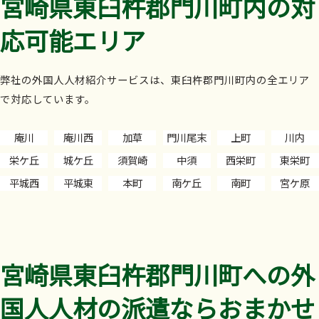
宮崎県東臼杵郡門川町内の対
応可能エリア
弊社の外国人人材紹介サービスは、東臼杵郡門川町内の全エリア
で対応しています。
庵川
庵川西
加草
門川尾末
上町
川内
栄ケ丘
城ケ丘
須賀崎
中須
西栄町
東栄町
平城西
平城東
本町
南ケ丘
南町
宮ケ原
宮崎県東臼杵郡門川町への外
国人人材の派遣ならおまかせ