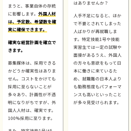
はありませんか？
まうと、事業自体の存続
に影響します。
外国人材
人手不足になると、ほか
は、予定数、希望数を確
で不要とされてしまった
実に確保できます。
人ばかりが再就職しま
す。特定技能1号や技能
確実な経営計画を確立で
実習生では一定の試験や
きます。
面接があるうえ、外国人
募集媒体は、採用できる
の方々も意欲をもって日
かどうか確実性はありま
本に働きに来ているた
せん。コストをかけても
め、就職難の日本人より
採用に至らないことが
も勤務態度もパフォーマ
多々あり、計画性が不透
ンスも高いといったこと
明になりがちですが、外
が多々見受けられます。
国人人材は、確実です。
100%採用に至ります。
また、特定技能1号は5