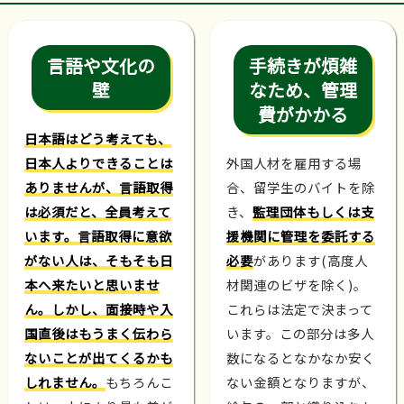
言語や文化の
手続きが煩雑
壁
なため、管理
費がかかる
日本語はどう考えても、
日本人よりできることは
外国人材を雇用する場
ありませんが、言語取得
合、留学生のバイトを除
は必須だと、全員考えて
き、
監理団体もしくは支
います。言語取得に意欲
援機関に管理を委託する
がない人は、そもそも日
必要
があります(高度人
本へ来たいと思いませ
材関連のビザを除く)。
ん。しかし、面接時や入
これらは法定で決まって
国直後はもうまく伝わら
います。この部分は多人
ないことが出てくるかも
数になるとなかなか安く
しれません。
もちろんこ
ない金額となりますが、