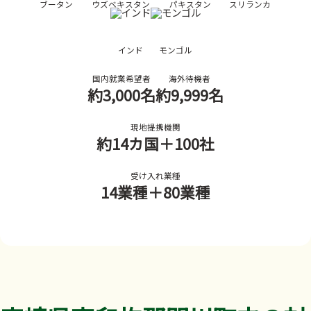
ブータン
ウズベキスタン
パキスタン
スリランカ
インド
モンゴル
国内就業希望者
海外待機者
約3,000名
約9,999名
現地提携機関
約14カ国
＋100社
受け入れ業種
14業種
＋80業種