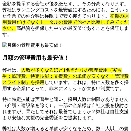
金額を提示する会社が後を絶たず、。その分高くなります。
弊社はランニングコストを最安値にするためにも、こういっ
た作業での仲介料は極限まで安く抑えております。
初期の採
用費用だけでなくトータルの費用で他社と比較してみてくだ
さい。
高品質を担保した中での最安値であることを保証しま
す。
月額の管理費用も最安値！
弊社は、
人数が多くなるほど1名当たりの管理費用（実習
生：監理費、特定技能：支援費）の単価が安くなる「管理費
スライド制」を採用
しています。これは、特に人数を多く採
用する企業にとって、非常にメリットが大きい制度です。
特に特定技能は実習生と違い、採用人数に制限がありません
（介護・建設業を除く）。一部の企業様は自社支援を検討さ
れますが、果たしてそれは最善でしょうか？弊社は自社支援
より安価な支援の完全委託をご提案します。
弊社は人数が増えると単価が安くなるため、数十人以上の規