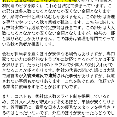
もしくは支援機関に管理を委託する必要
があります(高度人
材関連のビザを除く)。これらは法定で決まっています。こ
の部分は多人数になるとなかなか安くない金額となります
が、給与の一部と織り込むしかありません。この部分は管理
を専門でやっている我々業者が担当します。こちらに関して
は技能実習生は必須で特定技能は任意です。この部分は大人
数になるとなかなか安くない金額となりますが、給与の一部
と織り込むしかありません。この部分は管理を専門でやって
いる我々業者が担当します。
会社が担当者を置くほうが安価なる場合もありますが、専門
家でない方に突発的なトラブルに対応できるかどうかは不安
が残ります。たった1回のトラブルで外国人の受け入れがで
きなることが多々あります。弊社の代表の聞いた話には大阪
で経営者が
入管法違反で逮捕された事例
がありますが、報道
されない事例もかなりあります。これを防ぐため、信頼でき
る業者に依頼をすることがおすすめです。
また、コストも、弊社は人数スライド制を採用しているた
め、受け入れ人数が増えれば増えるほど、単価が安くなりま
す。管理部署に、貴重な日本人の優秀なスタッフを担当させ
るのはもったいないです。外注のほうが安かったらどうでし