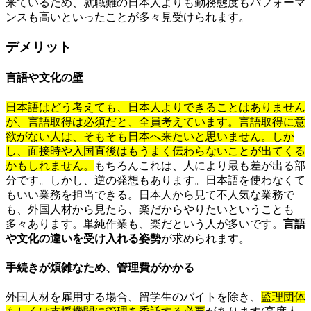
来ているため、就職難の日本人よりも勤務態度もパフォーマ
ンスも高いといったことが多々見受けられます。
デメリット
言語や文化の壁
日本語はどう考えても、日本人よりできることはありません
が、言語取得は必須だと、全員考えています。言語取得に意
欲がない人は、そもそも日本へ来たいと思いません。しか
し、面接時や入国直後はもうまく伝わらないことが出てくる
かもしれません。
もちろんこれは、人により最も差が出る部
分です。しかし、逆の発想もあります。日本語を使わなくて
もいい業務を担当できる。日本人から見て不人気な業務で
も、外国人材から見たら、楽だからやりたいということも
多々あります。単純作業も、楽だという人が多いです。
言語
や文化の違いを受け入れる姿勢
が求められます。
手続きが煩雑なため、管理費がかかる
外国人材を雇用する場合、留学生のバイトを除き、
監理団体