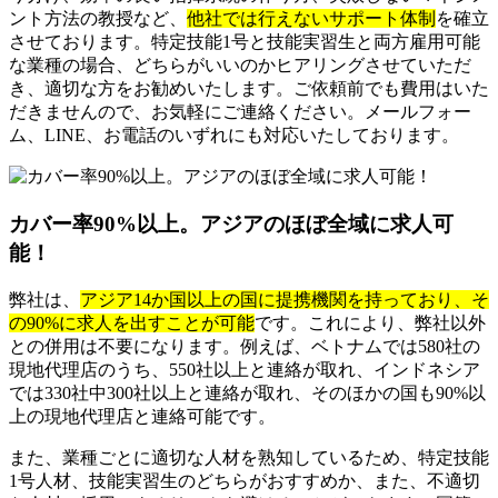
ント方法の教授など、
他社では行えないサポート体制
を確立
させております。特定技能1号と技能実習生と両方雇用可能
な業種の場合、どちらがいいのかヒアリングさせていただ
き、適切な方をお勧めいたします。ご依頼前でも費用はいた
だきませんので、お気軽にご連絡ください。メールフォー
ム、LINE、お電話のいずれにも対応いたしております。
カバー率90%以上。アジアのほぼ全域に求人可
能！
弊社は、
アジア14か国以上の国に提携機関を持っており、そ
の90%に求人を出すことが可能
です。これにより、弊社以外
との併用は不要になります。例えば、ベトナムでは580社の
現地代理店のうち、550社以上と連絡が取れ、インドネシア
では330社中300社以上と連絡が取れ、そのほかの国も90%以
上の現地代理店と連絡可能です。
また、業種ごとに適切な人材を熟知しているため、特定技能
1号人材、技能実習生のどちらがおすすめか、また、不適切