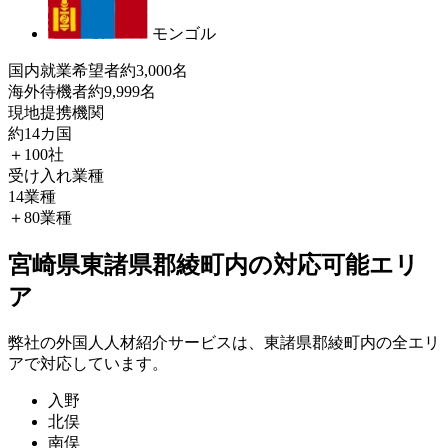
モンゴル
国内就業希望者
約3,000名
海外待機者
約9,999名
現地提携機関
約14カ国
＋100社
受け入れ業種
14業種
＋80業種
宮崎県東諸県郡綾町内の対応可能エリ
ア
弊社の外国人人材紹介サービスは、東諸県郡綾町内の全エリ
アで対応しています。
入野
北俣
南俣