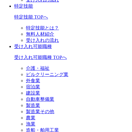
特定技能
特定技能 TOPへ
特定技能とは？
無料人材紹介
受け入れの流れ
受け入れ可能職種
受け入れ可能職種 TOPへ
介護・福祉
ビルクリーニング業
外食業
宿泊業
建設業
自動車整備業
製造業
製造業その他
農業
漁業
造船・舶用工業