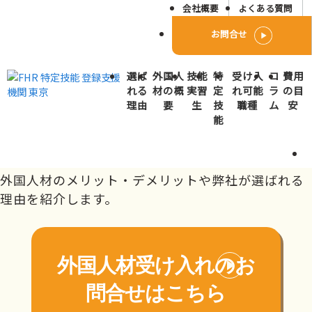
会社概要
よくある質問
お問合せ
玉名市で外国人人材派遣･
選ば
外国人
技能
特
受け入
コ
費用
紹介会社をお探しの方へ
れる
材の概
実習
定
れ可能
ラ
の目
理由
要
生
技
職種
ム
安
トップページ
対応エリア
九州
熊本県
玉名市
能
玉名市で外国人材の受け入れを検討中の企業様へ。
外国人材のメリット・デメリットや弊社が選ばれる
理由を紹介します。
外国人材受け入れの
お
問合せはこちら