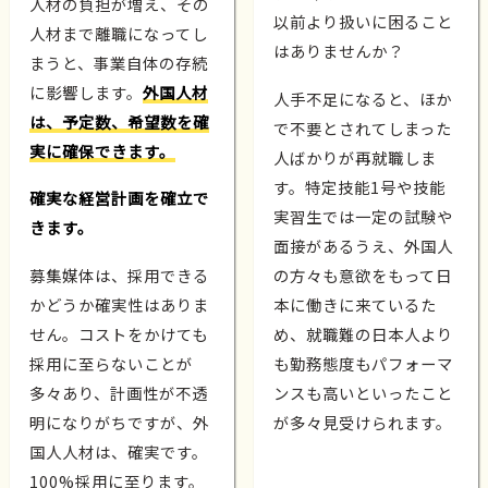
人材の負担が増え、その
以前より扱いに困ること
人材まで離職になってし
はありませんか？
まうと、事業自体の存続
に影響します。
外国人材
人手不足になると、ほか
は、予定数、希望数を確
で不要とされてしまった
実に確保できます。
人ばかりが再就職しま
す。特定技能1号や技能
確実な経営計画を確立で
実習生では一定の試験や
きます。
面接があるうえ、外国人
募集媒体は、採用できる
の方々も意欲をもって日
かどうか確実性はありま
本に働きに来ているた
せん。コストをかけても
め、就職難の日本人より
採用に至らないことが
も勤務態度もパフォーマ
多々あり、計画性が不透
ンスも高いといったこと
明になりがちですが、外
が多々見受けられます。
国人人材は、確実です。
100%採用に至ります。