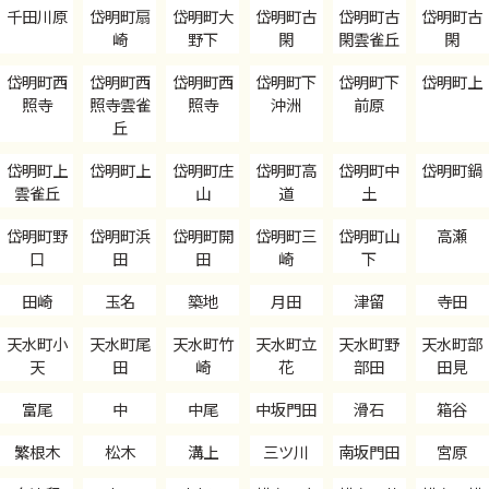
千田川原
岱明町扇
岱明町大
岱明町古
岱明町古
岱明町古
崎
野下
閑
閑雲雀丘
閑
岱明町西
岱明町西
岱明町西
岱明町下
岱明町下
岱明町上
照寺
照寺雲雀
照寺
沖洲
前原
丘
岱明町上
岱明町上
岱明町庄
岱明町高
岱明町中
岱明町鍋
雲雀丘
山
道
土
岱明町野
岱明町浜
岱明町開
岱明町三
岱明町山
高瀬
口
田
田
崎
下
田崎
玉名
築地
月田
津留
寺田
天水町小
天水町尾
天水町竹
天水町立
天水町野
天水町部
天
田
崎
花
部田
田見
富尾
中
中尾
中坂門田
滑石
箱谷
繁根木
松木
溝上
三ツ川
南坂門田
宮原