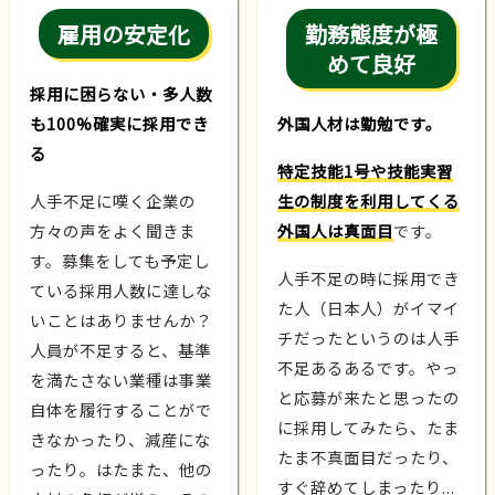
雇用の安定化
勤務態度が極
めて良好
採用に困らない・多人数
も100%確実に採用でき
外国人材は勤勉です。
る
特定技能1号や技能実習
人手不足に嘆く企業の
生の制度を利用してくる
方々の声をよく聞きま
外国人は真面目
です。
す。募集をしても予定し
人手不足の時に採用でき
ている採用人数に達しな
た人（日本人）がイマイ
いことはありませんか？
チだったというのは人手
人員が不足すると、基準
不足あるあるです。やっ
を満たさない業種は事業
と応募が来たと思ったの
自体を履行することがで
に採用してみたら、たま
きなかったり、減産にな
たま不真面目だったり、
ったり。はたまた、他の
すぐ辞めてしまったり...