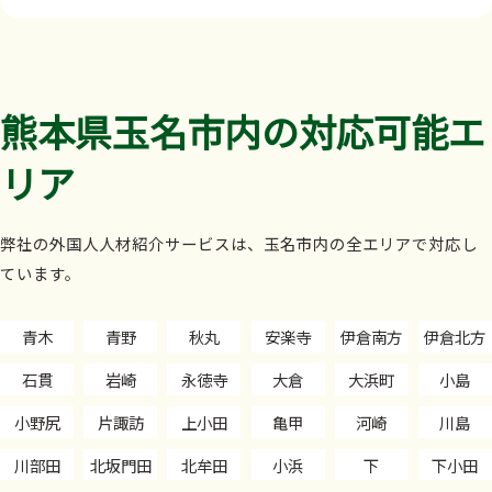
熊本県玉名市内の対応可能エ
リア
弊社の外国人人材紹介サービスは、玉名市内の全エリアで対応し
ています。
青木
青野
秋丸
安楽寺
伊倉南方
伊倉北方
石貫
岩崎
永徳寺
大倉
大浜町
小島
小野尻
片諏訪
上小田
亀甲
河崎
川島
川部田
北坂門田
北牟田
小浜
下
下小田