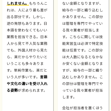
しれません。
もちろんこ
ない金額となりますが、
れは、人により最も差が
給与の一部と織り込むし
出る部分です。しかし、
かありません。この部分
逆の発想もあります。日
は管理を専門でやってい
本語を使わなくてもいい
る我々業者が担当しま
業務を担当できる。日本
す。こちらに関しては技
人から見て不人気な業務
能実習生は必須で特定技
でも、外国人材から見た
能は任意です。この部分
ら、楽だからやりたいと
は大人数になるとなかな
いうことも多々ありま
か安くない金額となりま
す。単純作業も、楽だと
すが、給与の一部と織り
いう人が多いです。
言語
込むしかありません。こ
や文化の違いを受け入れ
の部分は管理を専門でや
る姿勢
が求められます。
っている我々業者が担当
します。
会社が担当者を置くほう