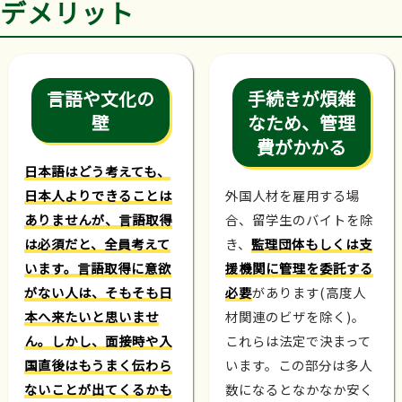
デメリット
言語や文化の
手続きが煩雑
壁
なため、管理
費がかかる
日本語はどう考えても、
日本人よりできることは
外国人材を雇用する場
ありませんが、言語取得
合、留学生のバイトを除
は必須だと、全員考えて
き、
監理団体もしくは支
います。言語取得に意欲
援機関に管理を委託する
がない人は、そもそも日
必要
があります(高度人
本へ来たいと思いませ
材関連のビザを除く)。
ん。しかし、面接時や入
これらは法定で決まって
国直後はもうまく伝わら
います。この部分は多人
ないことが出てくるかも
数になるとなかなか安く