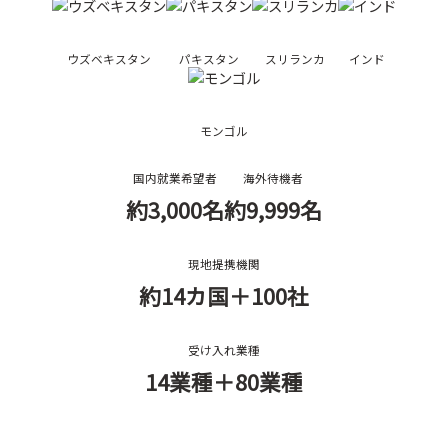
ウズベキスタン
パキスタン
スリランカ
インド
モンゴル
国内就業希望者
海外待機者
約3,000名
約9,999名
現地提携機関
約14カ国
＋100社
受け入れ業種
14業種
＋80業種