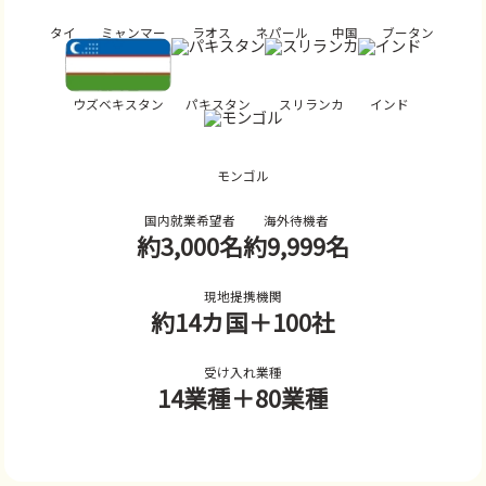
タイ
ミャンマー
ラオス
ネパール
中国
ブータン
ウズベキスタン
パキスタン
スリランカ
インド
モンゴル
国内就業希望者
海外待機者
約3,000名
約9,999名
現地提携機関
約14カ国
＋100社
受け入れ業種
14業種
＋80業種