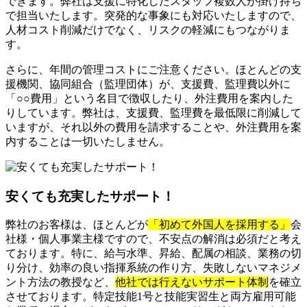
できます。弊社は支援に特化したスタッフ複数人が掛け持ち
で担当いたします。突発的な事象にも対応いたしますので、
人材コスト削減だけでなく、リスクの軽減にもつながりま
す。
さらに、年間の管理コストにご注意ください。ほとんどの支
援機関、協同組合（監理団体）が、支援費、監理費以外に
「○○費用」という名目で徴収したり、外注費用を案内した
りしています。弊社は、支援費、監理費を最低限に削減して
いますが、それ以外の費用を請求することや、外注費用を案
内することは一切いたしません。
安くても充実したサポート！
弊社のお客様は、ほとんどが
「初めて外国人を採用する」
会
社様・個人事業主様ですので、不安点の解消は必須だと考え
ております。特に、給与水準、昇給、配属の相談、業務の切
り分け、効率の良い指揮系統の作り方、失敗しないマネジメ
ント方法の教授など、
他社では行えないサポート体制
を確立
させております。特定技能1号と技能実習生と両方雇用可能