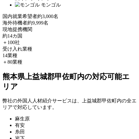
モンゴル
国内就業希望者
約3,000名
海外待機者
約9,999名
現地提携機関
約14カ国
＋100社
受け入れ業種
14業種
＋80業種
熊本県上益城郡甲佐町内の対応可能エ
リア
弊社の外国人人材紹介サービスは、上益城郡甲佐町内の全エ
リアで対応しています。
麻生原
有安
糸田
岩下