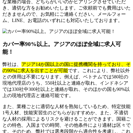
な業種の場合、どちらがいいのかヒアリングさせていただ
き、適切な方をお勧めいたします。ご依頼前でも費用はいた
だきませんので、お気軽にご連絡ください。メールフォー
ム、LINE、お電話のいずれにも対応いたしております。
カバー率90%以上。アジアのほぼ全域に求人可
能！
弊社は、
アジア14か国以上の国に提携機関を持っており、そ
の90%に求人を出すことが可能
です。これにより、弊社以外
との併用は不要になります。例えば、ベトナムでは580社の
現地代理店のうち、550社以上と連絡が取れ、インドネシア
では330社中300社以上と連絡が取れ、そのほかの国も90%以
上の現地代理店と連絡可能です。
また、業種ごとに適切な人材を熟知しているため、特定技能
1号人材、技能実習生のどちらがおすすめか、また、不適切
な人材の採用によるリスクを避けることができます。国籍ご
との特色、入国までの時間、その他条件により適材は区々で
す。そのため、弊社では選考段階から適合性を考慮し、これ