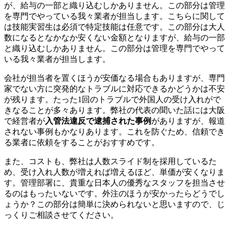
が、給与の一部と織り込むしかありません。この部分は管理
を専門でやっている我々業者が担当します。こちらに関して
は技能実習生は必須で特定技能は任意です。この部分は大人
数になるとなかなか安くない金額となりますが、給与の一部
と織り込むしかありません。この部分は管理を専門でやって
いる我々業者が担当します。
会社が担当者を置くほうが安価なる場合もありますが、専門
家でない方に突発的なトラブルに対応できるかどうかは不安
が残ります。たった1回のトラブルで外国人の受け入れがで
きなることが多々あります。弊社の代表の聞いた話には大阪
で経営者が
入管法違反で逮捕された事例
がありますが、報道
されない事例もかなりあります。これを防ぐため、信頼でき
る業者に依頼をすることがおすすめです。
また、コストも、弊社は人数スライド制を採用しているた
め、受け入れ人数が増えれば増えるほど、単価が安くなりま
す。管理部署に、貴重な日本人の優秀なスタッフを担当させ
るのはもったいないです。外注のほうが安かったらどうでし
ょうか？この部分は簡単に決められないと思いますので、じ
っくりご相談させてください。