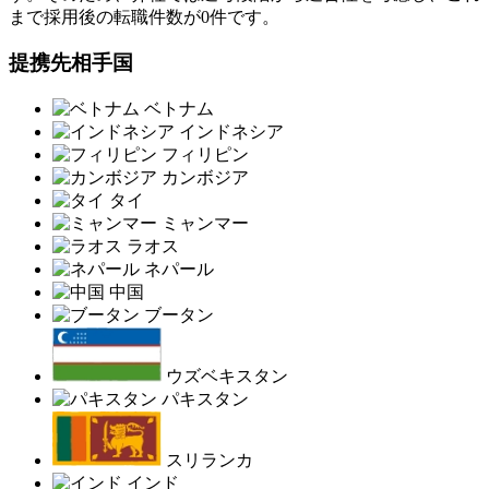
まで採用後の転職件数が0件です。
提携先相手国
ベトナム
インドネシア
フィリピン
カンボジア
タイ
ミャンマー
ラオス
ネパール
中国
ブータン
ウズベキスタン
パキスタン
スリランカ
インド