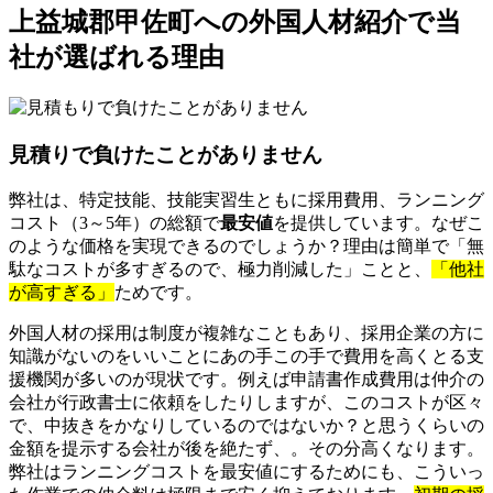
上益城郡甲佐町への外国人材紹介で当
社が選ばれる理由
見積りで負けたことがありません
弊社は、特定技能、技能実習生ともに採用費用、ランニング
コスト（3～5年）の総額で
最安値
を提供しています。なぜこ
のような価格を実現できるのでしょうか？理由は簡単で「無
駄なコストが多すぎるので、極力削減した」ことと、
「他社
が高すぎる」
ためです。
外国人材の採用は制度が複雑なこともあり、採用企業の方に
知識がないのをいいことにあの手この手で費用を高くとる支
援機関が多いのが現状です。例えば申請書作成費用は仲介の
会社が行政書士に依頼をしたりしますが、このコストが区々
で、中抜きをかなりしているのではないか？と思うくらいの
金額を提示する会社が後を絶たず、。その分高くなります。
弊社はランニングコストを最安値にするためにも、こういっ