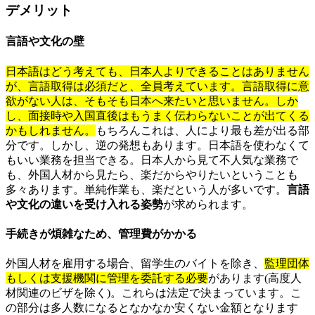
デメリット
言語や文化の壁
日本語はどう考えても、日本人よりできることはありません
が、言語取得は必須だと、全員考えています。言語取得に意
欲がない人は、そもそも日本へ来たいと思いません。しか
し、面接時や入国直後はもうまく伝わらないことが出てくる
かもしれません。
もちろんこれは、人により最も差が出る部
分です。しかし、逆の発想もあります。日本語を使わなくて
もいい業務を担当できる。日本人から見て不人気な業務で
も、外国人材から見たら、楽だからやりたいということも
多々あります。単純作業も、楽だという人が多いです。
言語
や文化の違いを受け入れる姿勢
が求められます。
手続きが煩雑なため、管理費がかかる
外国人材を雇用する場合、留学生のバイトを除き、
監理団体
もしくは支援機関に管理を委託する必要
があります(高度人
材関連のビザを除く)。これらは法定で決まっています。こ
の部分は多人数になるとなかなか安くない金額となります