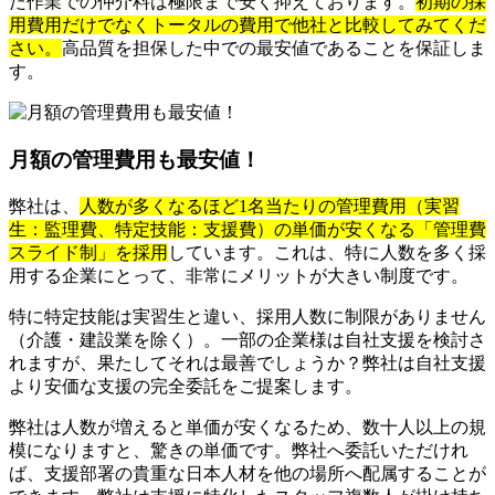
た作業での仲介料は極限まで安く抑えております。
初期の採
用費用だけでなくトータルの費用で他社と比較してみてくだ
さい。
高品質を担保した中での最安値であることを保証しま
す。
月額の管理費用も最安値！
弊社は、
人数が多くなるほど1名当たりの管理費用（実習
生：監理費、特定技能：支援費）の単価が安くなる「管理費
スライド制」を採用
しています。これは、特に人数を多く採
用する企業にとって、非常にメリットが大きい制度です。
特に特定技能は実習生と違い、採用人数に制限がありません
（介護・建設業を除く）。一部の企業様は自社支援を検討さ
れますが、果たしてそれは最善でしょうか？弊社は自社支援
より安価な支援の完全委託をご提案します。
弊社は人数が増えると単価が安くなるため、数十人以上の規
模になりますと、驚きの単価です。弊社へ委託いただけれ
ば、支援部署の貴重な日本人材を他の場所へ配属することが