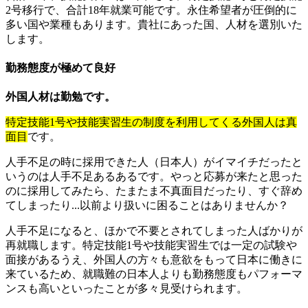
2号移行で、合計18年就業可能です。永住希望者が圧倒的に
多い国や業種もあります。貴社にあった国、人材を選別いた
します。
勤務態度が極めて良好
外国人材は勤勉です。
特定技能1号や技能実習生の制度を利用してくる外国人は真
面目
です。
人手不足の時に採用できた人（日本人）がイマイチだったと
いうのは人手不足あるあるです。やっと応募が来たと思った
のに採用してみたら、たまたま不真面目だったり、すぐ辞め
てしまったり...以前より扱いに困ることはありませんか？
人手不足になると、ほかで不要とされてしまった人ばかりが
再就職します。特定技能1号や技能実習生では一定の試験や
面接があるうえ、外国人の方々も意欲をもって日本に働きに
来ているため、就職難の日本人よりも勤務態度もパフォーマ
ンスも高いといったことが多々見受けられます。