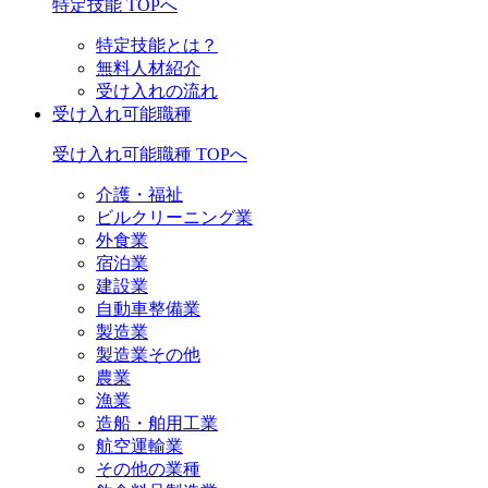
特定技能 TOPへ
特定技能とは？
無料人材紹介
受け入れの流れ
受け入れ可能職種
受け入れ可能職種 TOPへ
介護・福祉
ビルクリーニング業
外食業
宿泊業
建設業
自動車整備業
製造業
製造業その他
農業
漁業
造船・舶用工業
航空運輸業
その他の業種