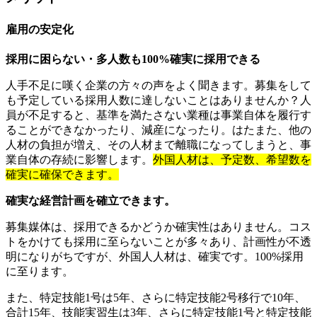
雇用の安定化
採用に困らない・多人数も100%確実に採用できる
人手不足に嘆く企業の方々の声をよく聞きます。募集をして
も予定している採用人数に達しないことはありませんか？人
員が不足すると、基準を満たさない業種は事業自体を履行す
ることができなかったり、減産になったり。はたまた、他の
人材の負担が増え、その人材まで離職になってしまうと、事
業自体の存続に影響します。
外国人材は、予定数、希望数を
確実に確保できます。
確実な経営計画を確立できます。
募集媒体は、採用できるかどうか確実性はありません。コス
トをかけても採用に至らないことが多々あり、計画性が不透
明になりがちですが、外国人人材は、確実です。100%採用
に至ります。
また、特定技能1号は5年、さらに特定技能2号移行で10年、
合計15年、技能実習生は3年、さらに特定技能1号と特定技能