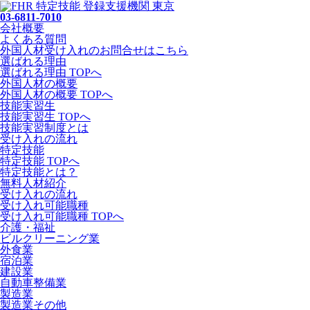
03-6811-7010
会社概要
よくある質問
外国人材受け入れの
お問合せ
はこちら
選ばれる理由
選ばれる理由 TOPへ
外国人材の概要
外国人材の概要 TOPへ
技能実習生
技能実習生 TOPへ
技能実習制度とは
受け入れの流れ
特定技能
特定技能 TOPへ
特定技能とは？
無料人材紹介
受け入れの流れ
受け入れ可能職種
受け入れ可能職種 TOPへ
介護・福祉
ビルクリーニング業
外食業
宿泊業
建設業
自動車整備業
製造業
製造業その他