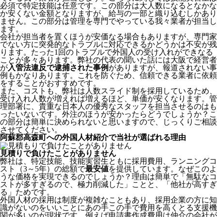
必須で特定技能は任意です。この部分は大人数になるとなかな
か安くない金額となりますが、給与の一部と織り込むしかあり
ません。この部分は管理を専門でやっている我々業者が担当し
ます。
会社が担当者を置くほうが安価なる場合もありますが、専門家
でない方に突発的なトラブルに対応できるかどうかは不安が残
ります。たった1回のトラブルで外国人の受け入れができなる
ことが多々あります。弊社の代表の聞いた話には大阪で経営者
が
入管法違反で逮捕された事例
がありますが、報道されない事
例もかなりあります。これを防ぐため、信頼できる業者に依頼
をすることがおすすめです。
また、コストも、弊社は人数スライド制を採用しているため、
受け入れ人数が増えれば増えるほど、単価が安くなります。管
理部署に、貴重な日本人の優秀なスタッフを担当させるのはも
ったいないです。外注のほうが安かったらどうでしょうか？こ
の部分は簡単に決められないと思いますので、じっくりご相談
させてください。
阿蘇郡高森町への外国人材紹介で当社が選ばれる理由
見積りで負けたことがありません
弊社は、特定技能、技能実習生ともに採用費用、ランニングコ
スト（3～5年）の総額で
最安値
を提供しています。なぜこのよ
うな価格を実現できるのでしょうか？理由は簡単で「無駄なコ
ストが多すぎるので、極力削減した」ことと、
「他社が高すぎ
る」
ためです。
外国人材の採用は制度が複雑なこともあり、採用企業の方に知
識がないのをいいことにあの手この手で費用を高くとる支援機
関が多いのが現状です。例えば申請書作成費用は仲介の会社が