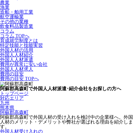
農業
漁業
造船・舶用工業
航空運輸業
その他の業種
飲食料品製造業
コラム
コラム TOPへ
育成就労制度とは
特定技能と技能実習
外国人材の活用
外国人人材紹介
外国人人材派遣
費用が異常に安い会社
外国人人材求人
費用の目安
費用の目安 TOPへ
阿蘇郡高森町で外国人人材派遣･紹介会社をお探しの方へ
トップページ
対応エリア
九州
熊本県
阿蘇郡高森町
阿蘇郡高森町で外国人材の受け入れを検討中の企業様へ。外国
人材のメリット・デメリットや弊社が選ばれる理由を紹介しま
す。
外国人材受け入れの