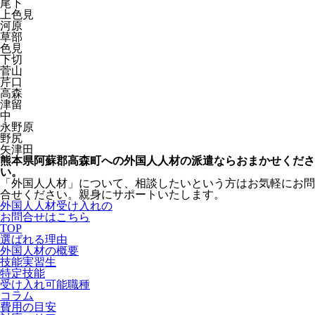
尾下
上色見
河原
草部
色見
下切
菅山
芹口
高森
津留
中
永野原
野尻
矢津田
熊本県阿蘇郡高森町への外国人人材の派遣ならおまかせくださ
い。
「外国人人材」について、相談したいという方はお気軽にお問
合せください。親身にサポートいたします。
外国人人材受け入れの
お問合せはこちら
TOP
選ばれる理由
外国人材の概要
技能実習生
特定技能
受け入れ可能職種
コラム
費用の目安