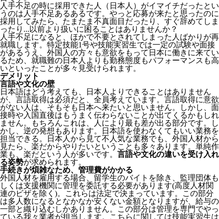
人手不足の時に採用できた人（日本人）がイマイチだったとい
うのは人手不足あるあるです。やっと応募が来たと思ったのに
採用してみたら、たまたま不真面目だったり、すぐ辞めてしま
ったり...以前より扱いに困ることはありませんか？
人手不足になると、ほかで不要とされてしまった人ばかりが再
就職します。特定技能1号や技能実習生では一定の試験や面接
があるうえ、外国人の方々も意欲をもって日本に働きに来てい
るため、就職難の日本人よりも勤務態度もパフォーマンスも高
いといったことが多々見受けられます。
デメリット
言語や文化の壁
日本語はどう考えても、日本人よりできることはありません
が、言語取得は必須だと、全員考えています。言語取得に意欲
がない人は、そもそも日本へ来たいと思いません。しかし、面
接時や入国直後はもうまく伝わらないことが出てくるかもしれ
ません。
もちろんこれは、人により最も差が出る部分です。し
かし、逆の発想もあります。日本語を使わなくてもいい業務を
担当できる。日本人から見て不人気な業務でも、外国人材から
見たら、楽だからやりたいということも多々あります。単純作
業も、楽だという人が多いです。
言語や文化の違いを受け入れ
る姿勢
が求められます。
手続きが煩雑なため、管理費がかかる
外国人材を雇用する場合、留学生のバイトを除き、
監理団体も
しくは支援機関に管理を委託する必要
があります(高度人材関
連のビザを除く)。これらは法定で決まっています。この部分
は多人数になるとなかなか安くない金額となりますが、給与の
一部と織り込むしかありません。この部分は管理を専門でやっ
ている我々業者が担当します。こちらに関しては技能実習生は