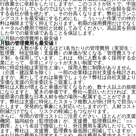
行政書士に依頼をしたりしますが、このコストが区々で、中抜
きをかなりしているのではないか？と思うくらいの金額を提示
する会社が後を絶たず、。その分高くなります。弊社はランニ
ングコストを最安値にするためにも、こういった作業での仲介
料は極限まで安く抑えております。
初期の採用費用だけでなく
トータルの費用で他社と比較してみてください。
高品質を担保
した中での最安値であることを保証します。
月額の管理費用も最安値！
弊社は、
人数が多くなるほど1名当たりの管理費用（実習生：
監理費、特定技能：支援費）の単価が安くなる「管理費スライ
ド制」を採用
しています。これは、特に人数を多く採用する企
業にとって、非常にメリットが大きい制度です。
特に特定技能は実習生と違い、採用人数に制限がありません
（介護・建設業を除く）。一部の企業様は自社支援を検討され
ますが、果たしてそれは最善でしょうか？弊社は自社支援より
安価な支援の完全委託をご提案します。
弊社は人数が増えると単価が安くなるため、数十人以上の規模
になりますと、驚きの単価です。弊社へ委託いただければ、支
援部署の貴重な日本人材を他の場所へ配属することができま
す。弊社は支援に特化したスタッフ複数人が掛け持ちで担当い
たします。突発的な事象にも対応いたしますので、人材コスト
削減だけでなく、リスクの軽減にもつながります。
さらに、年間の管理コストにご注意ください。ほとんどの支援
機関、協同組合（監理団体）が、支援費、監理費以外に「○○
費用」という名目で徴収したり、外注費用を案内したりしてい
ます。弊社は、支援費、監理費を最低限に削減していますが、
それ以外の費用を請求することや、外注費用を案内することは