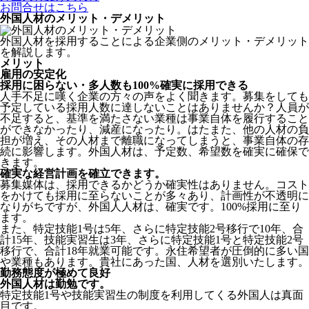
お問合せはこちら
外国人材のメリット・デメリット
外国人材を採用することによる企業側のメリット・デメリット
を解説します。
メリット
雇用の安定化
採用に困らない・多人数も100%確実に採用できる
人手不足に嘆く企業の方々の声をよく聞きます。募集をしても
予定している採用人数に達しないことはありませんか？人員が
不足すると、基準を満たさない業種は事業自体を履行すること
ができなかったり、減産になったり。はたまた、他の人材の負
担が増え、その人材まで離職になってしまうと、事業自体の存
続に影響します。
外国人材は、予定数、希望数を確実に確保で
きます。
確実な経営計画を確立できます。
募集媒体は、採用できるかどうか確実性はありません。コスト
をかけても採用に至らないことが多々あり、計画性が不透明に
なりがちですが、外国人人材は、確実です。100%採用に至り
ます。
また、特定技能1号は5年、さらに特定技能2号移行で10年、合
計15年、技能実習生は3年、さらに特定技能1号と特定技能2号
移行で、合計18年就業可能です。永住希望者が圧倒的に多い国
や業種もあります。貴社にあった国、人材を選別いたします。
勤務態度が極めて良好
外国人材は勤勉です。
特定技能1号や技能実習生の制度を利用してくる外国人は真面
目
です。