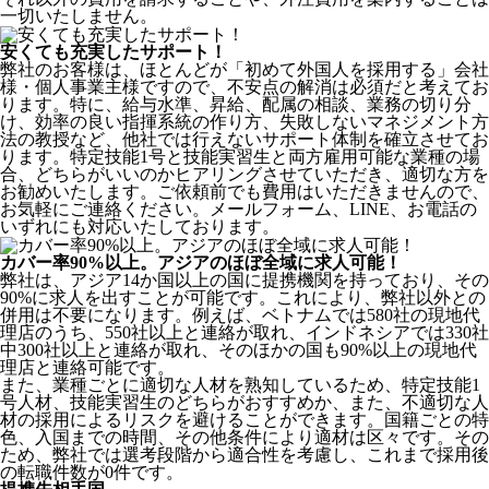
一切いたしません。
安くても充実したサポート！
弊社のお客様は、ほとんどが
「初めて外国人を採用する」
会社
様・個人事業主様ですので、不安点の解消は必須だと考えてお
ります。特に、給与水準、昇給、配属の相談、業務の切り分
け、効率の良い指揮系統の作り方、失敗しないマネジメント方
法の教授など、
他社では行えないサポート体制
を確立させてお
ります。特定技能1号と技能実習生と両方雇用可能な業種の場
合、どちらがいいのかヒアリングさせていただき、適切な方を
お勧めいたします。ご依頼前でも費用はいただきませんので、
お気軽にご連絡ください。メールフォーム、LINE、お電話の
いずれにも対応いたしております。
カバー率90%以上。アジアのほぼ全域に求人可能！
弊社は、
アジア14か国以上の国に提携機関を持っており、その
90%に求人を出すことが可能
です。これにより、弊社以外との
併用は不要になります。例えば、ベトナムでは580社の現地代
理店のうち、550社以上と連絡が取れ、インドネシアでは330社
中300社以上と連絡が取れ、そのほかの国も90%以上の現地代
理店と連絡可能です。
また、業種ごとに適切な人材を熟知しているため、特定技能1
号人材、技能実習生のどちらがおすすめか、また、不適切な人
材の採用によるリスクを避けることができます。国籍ごとの特
色、入国までの時間、その他条件により適材は区々です。その
ため、弊社では選考段階から適合性を考慮し、これまで採用後
の転職件数が0件です。