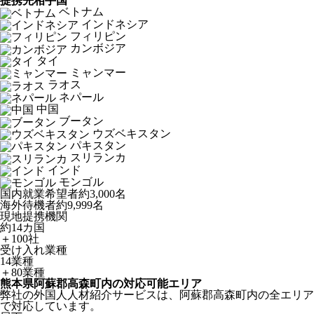
提携先相手国
ベトナム
インドネシア
フィリピン
カンボジア
タイ
ミャンマー
ラオス
ネパール
中国
ブータン
ウズベキスタン
パキスタン
スリランカ
インド
モンゴル
国内就業希望者
約3,000名
海外待機者
約9,999名
現地提携機関
約14カ国
＋100社
受け入れ業種
14業種
＋80業種
熊本県阿蘇郡高森町内の対応可能エリア
弊社の外国人人材紹介サービスは、阿蘇郡高森町内の全エリア
で対応しています。