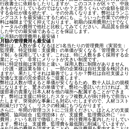
行政書士に依頼をしたりしますが、このコストが区々で、中抜
きをかなりしているのではないか？と思うくらいの金額を提示
する会社が後を絶たず、。その分高くなります。弊社はランニ
ングコストを最安値にするためにも、こういった作業での仲介
料は極限まで安く抑えております。
初期の採用費用だけでなく
トータルの費用で他社と比較してみてください。
高品質を担保
した中での最安値であることを保証します。
月額の管理費用も最安値！
弊社は、
人数が多くなるほど1名当たりの管理費用（実習生：
監理費、特定技能：支援費）の単価が安くなる「管理費スライ
ド制」を採用
しています。これは、特に人数を多く採用する企
業にとって、非常にメリットが大きい制度です。
特に特定技能は実習生と違い、採用人数に制限がありません
（介護・建設業を除く）。一部の企業様は自社支援を検討され
ますが、果たしてそれは最善でしょうか？弊社は自社支援より
安価な支援の完全委託をご提案します。
弊社は人数が増えると単価が安くなるため、数十人以上の規模
になりますと、驚きの単価です。弊社へ委託いただければ、支
援部署の貴重な日本人材を他の場所へ配属することができま
す。弊社は支援に特化したスタッフ複数人が掛け持ちで担当い
たします。突発的な事象にも対応いたしますので、人材コスト
削減だけでなく、リスクの軽減にもつながります。
さらに、年間の管理コストにご注意ください。ほとんどの支援
機関、協同組合（監理団体）が、支援費、監理費以外に「○○
費用」という名目で徴収したり、外注費用を案内したりしてい
ます。弊社は、支援費、監理費を最低限に削減していますが、
それ以外の費用を請求することや、外注費用を案内することは