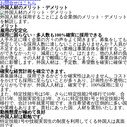
お問合せはこちら
外国人材のメリット・デメリット
外国人材を採用することによる企業側のメリット・デメリット
を解説します。
メリット
雇用の安定化
採用に困らない・多人数も100%確実に採用できる
人手不足に嘆く企業の方々の声をよく聞きます。募集をしても
予定している採用人数に達しないことはありませんか？人員が
不足すると、基準を満たさない業種は事業自体を履行すること
ができなかったり、減産になったり。はたまた、他の人材の負
担が増え、その人材まで離職になってしまうと、事業自体の存
続に影響します。
外国人材は、予定数、希望数を確実に確保で
きます。
確実な経営計画を確立できます。
募集媒体は、採用できるかどうか確実性はありません。コスト
をかけても採用に至らないことが多々あり、計画性が不透明に
なりがちですが、外国人人材は、確実です。100%採用に至り
ます。
また、特定技能1号は5年、さらに特定技能2号移行で10年、合
計15年、技能実習生は3年、さらに特定技能1号と特定技能2号
移行で、合計18年就業可能です。永住希望者が圧倒的に多い国
や業種もあります。貴社にあった国、人材を選別いたします。
勤務態度が極めて良好
外国人材は勤勉です。
特定技能1号や技能実習生の制度を利用してくる外国人は真面
目
です。