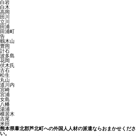
白岩
白木
高岡
田川
立川
田浦
田浦町
告
鶴木山
豊岡
計石
波多島
花岡
伏木氏
古石
松生
丸山
道川内
宮崎
宮浦
女島
八幡
湯浦
横居木
吉尾
米田
熊本県葦北郡芦北町への外国人人材の派遣ならおまかせくださ
い。