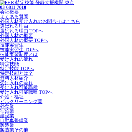
03-6811-7010
会社概要
よくある質問
外国人材受け入れの
お問合せ
はこちら
選ばれる理由
選ばれる理由 TOPへ
外国人材の概要
外国人材の概要 TOPへ
技能実習生
技能実習生 TOPへ
技能実習制度とは
受け入れの流れ
特定技能
特定技能 TOPへ
特定技能とは？
無料人材紹介
受け入れの流れ
受け入れ可能職種
受け入れ可能職種 TOPへ
介護・福祉
ビルクリーニング業
外食業
宿泊業
建設業
自動車整備業
製造業
製造業その他