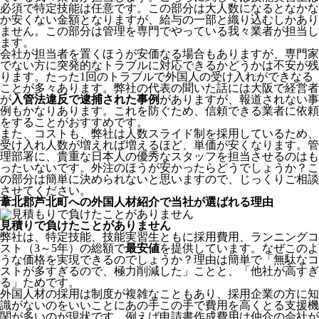
必須で特定技能は任意です。この部分は大人数になるとなかな
か安くない金額となりますが、給与の一部と織り込むしかあり
ません。この部分は管理を専門でやっている我々業者が担当し
ます。
会社が担当者を置くほうが安価なる場合もありますが、専門家
でない方に突発的なトラブルに対応できるかどうかは不安が残
ります。たった1回のトラブルで外国人の受け入れができなる
ことが多々あります。弊社の代表の聞いた話には大阪で経営者
が
入管法違反で逮捕された事例
がありますが、報道されない事
例もかなりあります。これを防ぐため、信頼できる業者に依頼
をすることがおすすめです。
また、コストも、弊社は人数スライド制を採用しているため、
受け入れ人数が増えれば増えるほど、単価が安くなります。管
理部署に、貴重な日本人の優秀なスタッフを担当させるのはも
ったいないです。外注のほうが安かったらどうでしょうか？こ
の部分は簡単に決められないと思いますので、じっくりご相談
させてください。
葦北郡芦北町への外国人材紹介で当社が選ばれる理由
見積りで負けたことがありません
弊社は、特定技能、技能実習生ともに採用費用、ランニングコ
スト（3～5年）の総額で
最安値
を提供しています。なぜこのよ
うな価格を実現できるのでしょうか？理由は簡単で「無駄なコ
ストが多すぎるので、極力削減した」ことと、
「他社が高すぎ
る」
ためです。
外国人材の採用は制度が複雑なこともあり、採用企業の方に知
識がないのをいいことにあの手この手で費用を高くとる支援機
関が多いのが現状です。例えば申請書作成費用は仲介の会社が