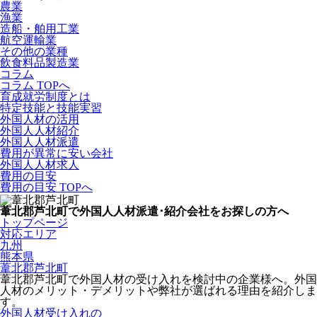
農業
漁業
造船・舶用工業
航空運輸業
その他の業種
飲食料品製造業
コラム
コラム TOPへ
育成就労制度とは
特定技能と技能実習
外国人材の活用
外国人人材紹介
外国人人材派遣
費用が異常に安い会社
外国人人材求人
費用の目安
費用の目安 TOPへ
葦北郡芦北町で外国人人材派遣･紹介会社をお探しの方へ
トップページ
対応エリア
九州
熊本県
葦北郡芦北町
葦北郡芦北町で外国人材の受け入れを検討中の企業様へ。外国
人材のメリット・デメリットや弊社が選ばれる理由を紹介しま
す。
外国人材受け入れの