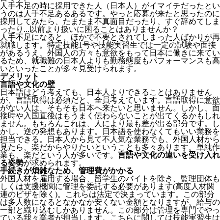
人手不足の時に採用できた人（日本人）がイマイチだったとい
うのは人手不足あるあるです。やっと応募が来たと思ったのに
採用してみたら、たまたま不真面目だったり、すぐ辞めてしま
ったり...以前より扱いに困ることはありませんか？
人手不足になると、ほかで不要とされてしまった人ばかりが再
就職します。特定技能1号や技能実習生では一定の試験や面接
があるうえ、外国人の方々も意欲をもって日本に働きに来てい
るため、就職難の日本人よりも勤務態度もパフォーマンスも高
いといったことが多々見受けられます。
デメリット
言語や文化の壁
日本語はどう考えても、日本人よりできることはありません
が、言語取得は必須だと、全員考えています。言語取得に意欲
がない人は、そもそも日本へ来たいと思いません。しかし、面
接時や入国直後はもうまく伝わらないことが出てくるかもしれ
ません。
もちろんこれは、人により最も差が出る部分です。し
かし、逆の発想もあります。日本語を使わなくてもいい業務を
担当できる。日本人から見て不人気な業務でも、外国人材から
見たら、楽だからやりたいということも多々あります。単純作
業も、楽だという人が多いです。
言語や文化の違いを受け入れ
る姿勢
が求められます。
手続きが煩雑なため、管理費がかかる
外国人材を雇用する場合、留学生のバイトを除き、
監理団体も
しくは支援機関に管理を委託する必要
があります(高度人材関
連のビザを除く)。これらは法定で決まっています。この部分
は多人数になるとなかなか安くない金額となりますが、給与の
一部と織り込むしかありません。この部分は管理を専門でやっ
ている我々業者が担当します。こちらに関しては技能実習生は