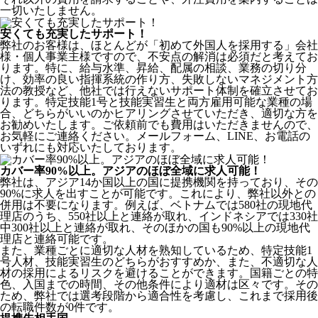
一切いたしません。
安くても充実したサポート！
弊社のお客様は、ほとんどが
「初めて外国人を採用する」
会社
様・個人事業主様ですので、不安点の解消は必須だと考えてお
ります。特に、給与水準、昇給、配属の相談、業務の切り分
け、効率の良い指揮系統の作り方、失敗しないマネジメント方
法の教授など、
他社では行えないサポート体制
を確立させてお
ります。特定技能1号と技能実習生と両方雇用可能な業種の場
合、どちらがいいのかヒアリングさせていただき、適切な方を
お勧めいたします。ご依頼前でも費用はいただきませんので、
お気軽にご連絡ください。メールフォーム、LINE、お電話の
いずれにも対応いたしております。
カバー率90%以上。アジアのほぼ全域に求人可能！
弊社は、
アジア14か国以上の国に提携機関を持っており、その
90%に求人を出すことが可能
です。これにより、弊社以外との
併用は不要になります。例えば、ベトナムでは580社の現地代
理店のうち、550社以上と連絡が取れ、インドネシアでは330社
中300社以上と連絡が取れ、そのほかの国も90%以上の現地代
理店と連絡可能です。
また、業種ごとに適切な人材を熟知しているため、特定技能1
号人材、技能実習生のどちらがおすすめか、また、不適切な人
材の採用によるリスクを避けることができます。国籍ごとの特
色、入国までの時間、その他条件により適材は区々です。その
ため、弊社では選考段階から適合性を考慮し、これまで採用後
の転職件数が0件です。