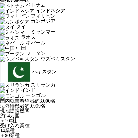
提携先相手国
ベトナム
インドネシア
フィリピン
カンボジア
タイ
ミャンマー
ラオス
ネパール
中国
ブータン
ウズベキスタン
パキスタン
スリランカ
インド
モンゴル
国内就業希望者
約3,000名
海外待機者
約9,999名
現地提携機関
約14カ国
＋100社
受け入れ業種
14業種
＋80業種