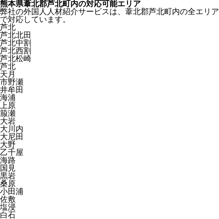
熊本県葦北郡芦北町内の対応可能エリア
弊社の外国人人材紹介サービスは、葦北郡芦北町内の全エリア
で対応しています。
芦北
芦北北田
芦北中割
芦北西割
芦北松崎
芦北
天月
市野瀬
井牟田
海浦
上原
箙瀬
大岩
大川内
大尼田
大野
乙千屋
海路
国見
黒岩
桑原
小田浦
佐敷
塩浸
白石