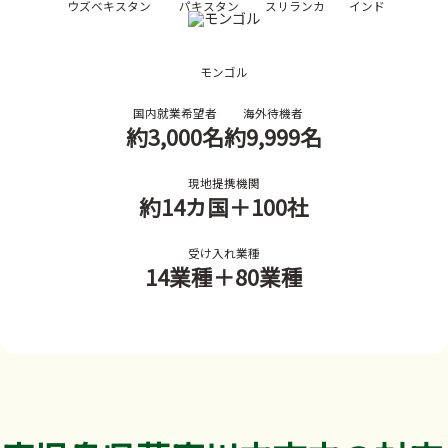
ウズベキスタン
パキスタン
スリランカ
インド
モンゴル
国内就業希望者
海外待機者
約3,000名
約9,999名
現地提携機関
約14カ国
＋100社
受け入れ業種
14業種
＋80業種