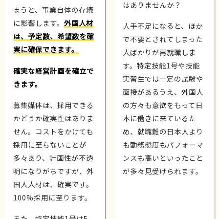
はありませんか？
まうと、事業自体の存続
に影響します。
外国人材
人手不足になると、ほか
は、予定数、希望数を確
で不要とされてしまった
実に確保できます。
人ばかりが再就職しま
す。特定技能1号や技能
確実な経営計画を確立で
実習生では一定の試験や
きます。
面接があるうえ、外国人
募集媒体は、採用できる
の方々も意欲をもって日
かどうか確実性はありま
本に働きに来ているた
せん。コストをかけても
め、就職難の日本人より
採用に至らないことが
も勤務態度もパフォーマ
多々あり、計画性が不透
ンスも高いといったこと
明になりがちですが、外
が多々見受けられます。
国人人材は、確実です。
100%採用に至ります。
また、特定技能1号は5