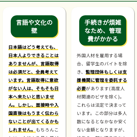
言語や文化の
手続きが煩雑
壁
なため、管理
費がかかる
日本語はどう考えても、
日本人よりできることは
外国人材を雇用する場
ありませんが、言語取得
合、留学生のバイトを除
は必須だと、全員考えて
き、
監理団体もしくは支
います。言語取得に意欲
援機関に管理を委託する
がない人は、そもそも日
必要
があります(高度人
本へ来たいと思いませ
材関連のビザを除く)。
ん。しかし、面接時や入
これらは法定で決まって
国直後はもうまく伝わら
います。この部分は多人
ないことが出てくるかも
数になるとなかなか安く
しれません。
もちろんこ
ない金額となりますが、