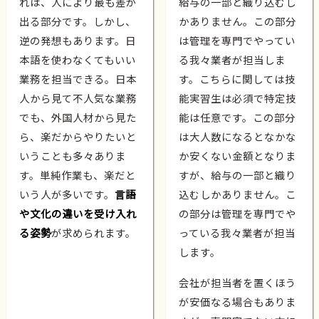
れは、人により最も差が
給与の一部と織り込むし
出る部分です。しかし、
かありません。この部分
逆の発想もあります。日
は管理を専門でやってい
本語を使わなくてもいい
る我々業者が担当しま
業務を担当できる。日本
す。こちらに関しては技
人から見て不人気な業務
能実習生は必須で特定技
でも、外国人材から見た
能は任意です。この部分
ら、楽だからやりたいと
は大人数になるとなかな
いうことも多々ありま
か安くない金額となりま
す。単純作業も、楽だと
すが、給与の一部と織り
いう人が多いです。
言語
込むしかありません。こ
や文化の違いを受け入れ
の部分は管理を専門でや
る姿勢
が求められます。
っている我々業者が担当
します。
会社が担当者を置くほう
が安価なる場合もありま