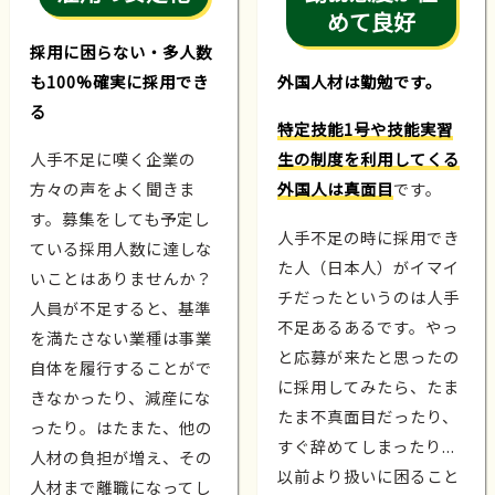
めて良好
採用に困らない・多人数
も100%確実に採用でき
外国人材は勤勉です。
る
特定技能1号や技能実習
人手不足に嘆く企業の
生の制度を利用してくる
方々の声をよく聞きま
外国人は真面目
です。
す。募集をしても予定し
人手不足の時に採用でき
ている採用人数に達しな
た人（日本人）がイマイ
いことはありませんか？
チだったというのは人手
人員が不足すると、基準
不足あるあるです。やっ
を満たさない業種は事業
と応募が来たと思ったの
自体を履行することがで
に採用してみたら、たま
きなかったり、減産にな
たま不真面目だったり、
ったり。はたまた、他の
すぐ辞めてしまったり...
人材の負担が増え、その
以前より扱いに困ること
人材まで離職になってし