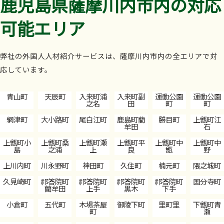
鹿児島県薩摩川内市内の対応
可能エリア
弊社の外国人人材紹介サービスは、薩摩川内市内の全エリアで対
応しています。
青山町
天辰町
入来町浦
入来町副
運動公園
運動公園
之名
田
町
町
網津町
大小路町
尾白江町
鹿島町藺
勝目町
上甑町江
牟田
石
上甑町小
上甑町桑
上甑町瀬
上甑町平
上甑町中
上甑町中
島
之浦
上
良
甑
野
上川内町
川永野町
神田町
久住町
楠元町
隈之城町
久見崎町
祁答院町
祁答院町
祁答院町
祁答院町
国分寺町
藺牟田
上手
黒木
下手
小倉町
五代町
木場茶屋
御陵下町
里町里
下甑町青
町
瀬