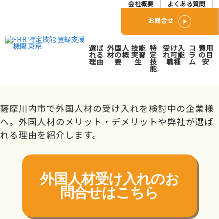
会社概要
よくある質問
お問合せ
薩摩川内市で外国人人材派
選ば
外国人
技能
特
受け入
コ
費用
遣･紹介会社をお探しの方
れる
材の概
実習
定
れ可能
ラ
の目
理由
要
生
技
職種
ム
安
能
へ
トップページ
対応エリア
九州
鹿児島県
薩摩川内市
薩摩川内市で外国人材の受け入れを検討中の企業様
へ。外国人材のメリット・デメリットや弊社が選ば
れる理由を紹介します。
外国人材受け入れの
お
問合せはこちら