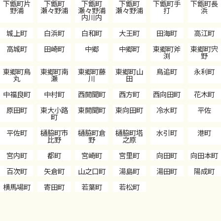
下甑町片
下甑町
下甑町
下甑町
下甑町手
下甑町長
野浦
瀬々野浦
瀬々野浦
瀬々野浦
打
浜
内川内
城上町
白浜町
白和町
大王町
田海町
高江町
高城町
田崎町
中郷
中郷町
東郷町斧
東郷町宍
渕
野
東郷町鳥
東郷町南
東郷町藤
東郷町山
鳥追町
永利町
丸
瀬
川
田
中福良町
中村町
西開聞町
西方町
西向田町
花木町
原田町
東大小路
東開聞町
東向田町
冷水町
平佐
町
平佐町
樋脇町市
樋脇町倉
樋脇町塔
水引町
港町
比野
野
之原
宮内町
都町
宮崎町
宮里町
向田町
向田本町
百次町
矢倉町
山之口町
湯島町
湯田町
陽成町
横馬場町
寄田町
若葉町
若松町