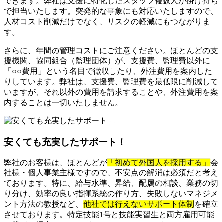
できます。弊社は支援に特化したスタッフ複数人が掛け持ち
で担当いたします。突発的な事象にも対応いたしますので、
人材コスト削減だけでなく、リスクの軽減にもつながりま
す。
さらに、年間の管理コストにご注意ください。ほとんどの支
援機関、協同組合（監理団体）が、支援費、監理費以外に
「○○費用」という名目で徴収したり、外注費用を案内した
りしています。弊社は、支援費、監理費を最低限に削減して
いますが、それ以外の費用を請求することや、外注費用を案
内することは一切いたしません。
安くても充実したサポート！
弊社のお客様は、ほとんどが
「初めて外国人を採用する」
会
社様・個人事業主様ですので、不安点の解消は必須だと考え
ております。特に、給与水準、昇給、配属の相談、業務の切
り分け、効率の良い指揮系統の作り方、失敗しないマネジメ
ント方法の教授など、
他社では行えないサポート体制
を確立
させております。特定技能1号と技能実習生と両方雇用可能