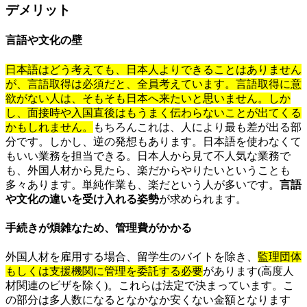
デメリット
言語や文化の壁
日本語はどう考えても、日本人よりできることはありません
が、言語取得は必須だと、全員考えています。言語取得に意
欲がない人は、そもそも日本へ来たいと思いません。しか
し、面接時や入国直後はもうまく伝わらないことが出てくる
かもしれません。
もちろんこれは、人により最も差が出る部
分です。しかし、逆の発想もあります。日本語を使わなくて
もいい業務を担当できる。日本人から見て不人気な業務で
も、外国人材から見たら、楽だからやりたいということも
多々あります。単純作業も、楽だという人が多いです。
言語
や文化の違いを受け入れる姿勢
が求められます。
手続きが煩雑なため、管理費がかかる
外国人材を雇用する場合、留学生のバイトを除き、
監理団体
もしくは支援機関に管理を委託する必要
があります(高度人
材関連のビザを除く)。これらは法定で決まっています。こ
の部分は多人数になるとなかなか安くない金額となります