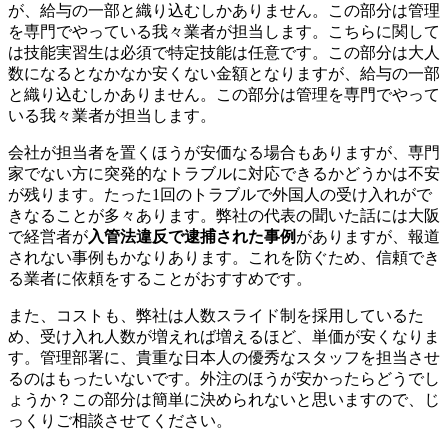
が、給与の一部と織り込むしかありません。この部分は管理
を専門でやっている我々業者が担当します。こちらに関して
は技能実習生は必須で特定技能は任意です。この部分は大人
数になるとなかなか安くない金額となりますが、給与の一部
と織り込むしかありません。この部分は管理を専門でやって
いる我々業者が担当します。
会社が担当者を置くほうが安価なる場合もありますが、専門
家でない方に突発的なトラブルに対応できるかどうかは不安
が残ります。たった1回のトラブルで外国人の受け入れがで
きなることが多々あります。弊社の代表の聞いた話には大阪
で経営者が
入管法違反で逮捕された事例
がありますが、報道
されない事例もかなりあります。これを防ぐため、信頼でき
る業者に依頼をすることがおすすめです。
また、コストも、弊社は人数スライド制を採用しているた
め、受け入れ人数が増えれば増えるほど、単価が安くなりま
す。管理部署に、貴重な日本人の優秀なスタッフを担当させ
るのはもったいないです。外注のほうが安かったらどうでし
ょうか？この部分は簡単に決められないと思いますので、じ
っくりご相談させてください。