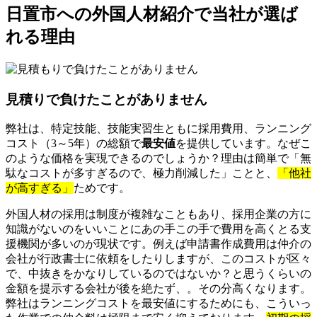
日置市への外国人材紹介で当社が選ば
れる理由
見積りで負けたことがありません
弊社は、特定技能、技能実習生ともに採用費用、ランニング
コスト（3～5年）の総額で
最安値
を提供しています。なぜこ
のような価格を実現できるのでしょうか？理由は簡単で「無
駄なコストが多すぎるので、極力削減した」ことと、
「他社
が高すぎる」
ためです。
外国人材の採用は制度が複雑なこともあり、採用企業の方に
知識がないのをいいことにあの手この手で費用を高くとる支
援機関が多いのが現状です。例えば申請書作成費用は仲介の
会社が行政書士に依頼をしたりしますが、このコストが区々
で、中抜きをかなりしているのではないか？と思うくらいの
金額を提示する会社が後を絶たず、。その分高くなります。
弊社はランニングコストを最安値にするためにも、こういっ