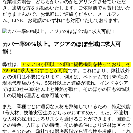
な業種の場合、どちらがいいのかヒアリングさせていただ
き、適切な方をお勧めいたします。ご依頼前でも費用はいた
だきませんので、お気軽にご連絡ください。メールフォー
ム、LINE、お電話のいずれにも対応いたしております。
カバー率90%以上。アジアのほぼ全域に求人可
能！
弊社は、
アジア14か国以上の国に提携機関を持っており、そ
の90%に求人を出すことが可能
です。これにより、弊社以外
との併用は不要になります。例えば、ベトナムでは580社の
現地代理店のうち、550社以上と連絡が取れ、インドネシア
では330社中300社以上と連絡が取れ、そのほかの国も90%以
上の現地代理店と連絡可能です。
また、業種ごとに適切な人材を熟知しているため、特定技能
1号人材、技能実習生のどちらがおすすめか、また、不適切
な人材の採用によるリスクを避けることができます。国籍ご
との特色、入国までの時間、その他条件により適材は区々で
す。そのため、弊社では選考段階から適合性を考慮し、これ