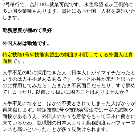
2号移行で、合計18年就業可能です。永住希望者が圧倒的に
多い国や業種もあります。貴社にあった国、人材を選別いた
します。
勤務態度が極めて良好
外国人材は勤勉です。
特定技能1号や技能実習生の制度を利用してくる外国人は真
面目
です。
人手不足の時に採用できた人（日本人）がイマイチだったと
いうのは人手不足あるあるです。やっと応募が来たと思った
のに採用してみたら、たまたま不真面目だったり、すぐ辞め
てしまったり...以前より扱いに困ることはありませんか？
人手不足になると、ほかで不要とされてしまった人ばかりが
再就職します。特定技能1号や技能実習生では一定の試験や
面接があるうえ、外国人の方々も意欲をもって日本に働きに
来ているため、就職難の日本人よりも勤務態度もパフォーマ
ンスも高いといったことが多々見受けられます。