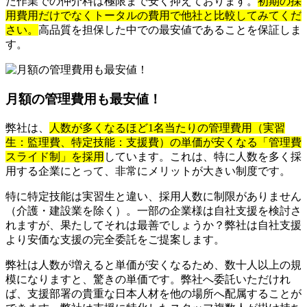
た作業での仲介料は極限まで安く抑えております。
初期の採
用費用だけでなくトータルの費用で他社と比較してみてくだ
さい。
高品質を担保した中での最安値であることを保証しま
す。
月額の管理費用も最安値！
弊社は、
人数が多くなるほど1名当たりの管理費用（実習
生：監理費、特定技能：支援費）の単価が安くなる「管理費
スライド制」を採用
しています。これは、特に人数を多く採
用する企業にとって、非常にメリットが大きい制度です。
特に特定技能は実習生と違い、採用人数に制限がありません
（介護・建設業を除く）。一部の企業様は自社支援を検討さ
れますが、果たしてそれは最善でしょうか？弊社は自社支援
より安価な支援の完全委託をご提案します。
弊社は人数が増えると単価が安くなるため、数十人以上の規
模になりますと、驚きの単価です。弊社へ委託いただけれ
ば、支援部署の貴重な日本人材を他の場所へ配属することが