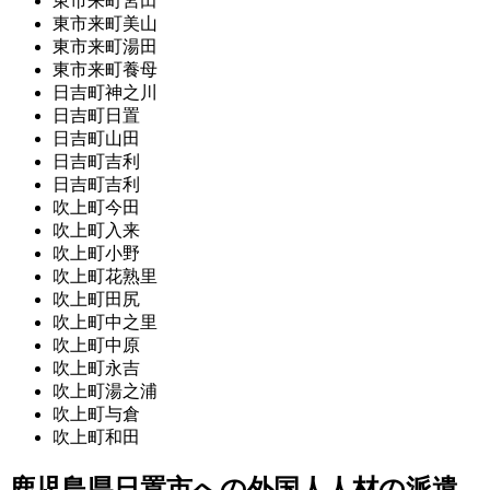
東市来町宮田
東市来町美山
東市来町湯田
東市来町養母
日吉町神之川
日吉町日置
日吉町山田
日吉町吉利
日吉町吉利
吹上町今田
吹上町入来
吹上町小野
吹上町花熟里
吹上町田尻
吹上町中之里
吹上町中原
吹上町永吉
吹上町湯之浦
吹上町与倉
吹上町和田
鹿児島県日置市への外国人人材の派遣