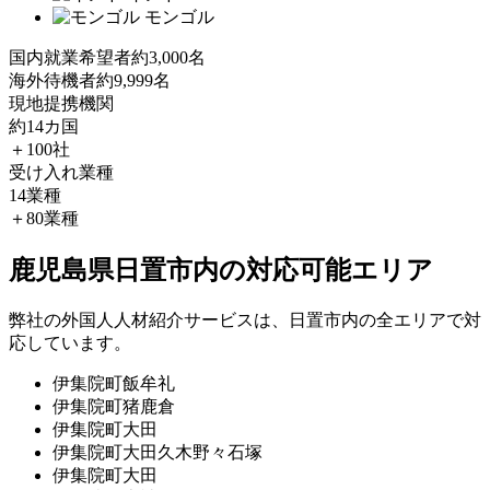
モンゴル
国内就業希望者
約3,000名
海外待機者
約9,999名
現地提携機関
約14カ国
＋100社
受け入れ業種
14業種
＋80業種
鹿児島県日置市内の対応可能エリア
弊社の外国人人材紹介サービスは、日置市内の全エリアで対
応しています。
伊集院町飯牟礼
伊集院町猪鹿倉
伊集院町大田
伊集院町大田久木野々石塚
伊集院町大田