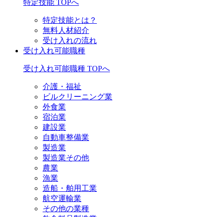
特定技能 TOPへ
特定技能とは？
無料人材紹介
受け入れの流れ
受け入れ可能職種
受け入れ可能職種 TOPへ
介護・福祉
ビルクリーニング業
外食業
宿泊業
建設業
自動車整備業
製造業
製造業その他
農業
漁業
造船・舶用工業
航空運輸業
その他の業種