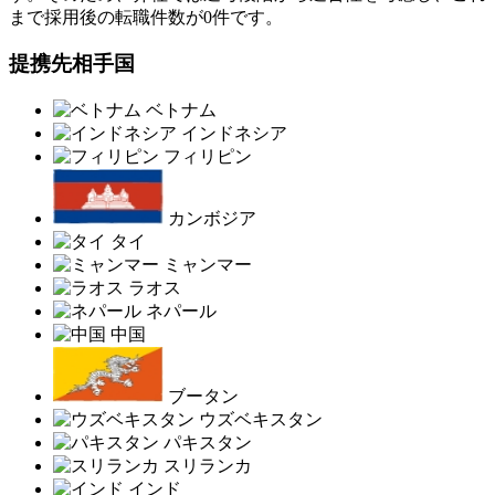
まで採用後の転職件数が0件です。
提携先相手国
ベトナム
インドネシア
フィリピン
カンボジア
タイ
ミャンマー
ラオス
ネパール
中国
ブータン
ウズベキスタン
パキスタン
スリランカ
インド