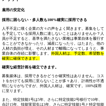
雇用の安定化
採用に困らない・多人数も100%確実に採用できる
人手不足に嘆く企業の方々の声をよく聞きます。募集をして
も予定している採用人数に達しないことはありませんか？人
員が不足すると、基準を満たさない業種は事業自体を履行す
ることができなかったり、減産になったり。はたまた、他の
人材の負担が増え、その人材まで離職になってしまうと、事
業自体の存続に影響します。
外国人材は、予定数、希望数を
確実に確保できます。
確実な経営計画を確立できます。
募集媒体は、採用できるかどうか確実性はありません。コス
トをかけても採用に至らないことが多々あり、計画性が不透
明になりがちですが、外国人人材は、確実です。100%採用
に至ります。
また、特定技能1号は5年、さらに特定技能2号移行で10年、
合計15年、技能実習生は3年、さらに特定技能1号と特定技能