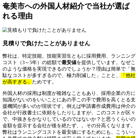
奄美市への外国人材紹介で当社が選ば
れる理由
見積りで負けたことがありません
弊社は、特定技能、技能実習生ともに採用費用、ランニング
コスト（3～5年）の総額で
最安値
を提供しています。なぜこ
のような価格を実現できるのでしょうか？理由は簡単で「無
駄なコストが多すぎるので、極力削減した」ことと、
「他社
が高すぎる」
ためです。
外国人材の採用は制度が複雑なこともあり、採用企業の方に
知識がないのをいいことにあの手この手で費用を高くとる支
援機関が多いのが現状です。例えば申請書作成費用は仲介の
会社が行政書士に依頼をしたりしますが、このコストが区々
で、中抜きをかなりしているのではないか？と思うくらいの
金額を提示する会社が後を絶たず、。その分高くなります。
弊社はランニングコストを最安値にするためにも、こういっ