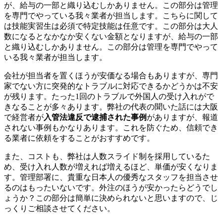
が、給与の一部と織り込むしかありません。この部分は管理
を専門でやっている我々業者が担当します。こちらに関して
は技能実習生は必須で特定技能は任意です。この部分は大人
数になるとなかなか安くない金額となりますが、給与の一部
と織り込むしかありません。この部分は管理を専門でやって
いる我々業者が担当します。
会社が担当者を置くほうが安価なる場合もありますが、専門
家でない方に突発的なトラブルに対応できるかどうかは不安
が残ります。たった1回のトラブルで外国人の受け入れがで
きなることが多々あります。弊社の代表の聞いた話には大阪
で経営者が
入管法違反で逮捕された事例
がありますが、報道
されない事例もかなりあります。これを防ぐため、信頼でき
る業者に依頼をすることがおすすめです。
また、コストも、弊社は人数スライド制を採用しているた
め、受け入れ人数が増えれば増えるほど、単価が安くなりま
す。管理部署に、貴重な日本人の優秀なスタッフを担当させ
るのはもったいないです。外注のほうが安かったらどうでし
ょうか？この部分は簡単に決められないと思いますので、じ
っくりご相談させてください。