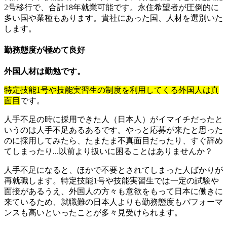
2号移行で、合計18年就業可能です。永住希望者が圧倒的に
多い国や業種もあります。貴社にあった国、人材を選別いた
します。
勤務態度が極めて良好
外国人材は勤勉です。
特定技能1号や技能実習生の制度を利用してくる外国人は真
面目
です。
人手不足の時に採用できた人（日本人）がイマイチだったと
いうのは人手不足あるあるです。やっと応募が来たと思った
のに採用してみたら、たまたま不真面目だったり、すぐ辞め
てしまったり...以前より扱いに困ることはありませんか？
人手不足になると、ほかで不要とされてしまった人ばかりが
再就職します。特定技能1号や技能実習生では一定の試験や
面接があるうえ、外国人の方々も意欲をもって日本に働きに
来ているため、就職難の日本人よりも勤務態度もパフォーマ
ンスも高いといったことが多々見受けられます。