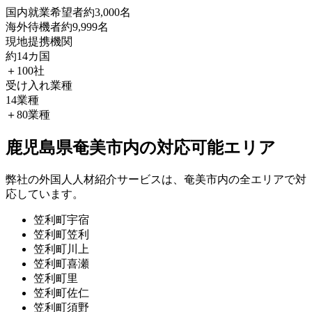
国内就業希望者
約3,000名
海外待機者
約9,999名
現地提携機関
約14カ国
＋100社
受け入れ業種
14業種
＋80業種
鹿児島県奄美市内の対応可能エリア
弊社の外国人人材紹介サービスは、奄美市内の全エリアで対
応しています。
笠利町宇宿
笠利町笠利
笠利町川上
笠利町喜瀬
笠利町里
笠利町佐仁
笠利町須野