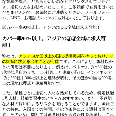
な業種の場合、どちらがいいのかヒアリングさせていただ
き、適切な方をお勧めいたします。ご依頼前でも費用はいた
だきませんので、お気軽にご連絡ください。メールフォー
ム、LINE、お電話のいずれにも対応いたしております。
カバー率90%以上。アジアのほぼ全域に求人可
能！
弊社は、
アジア14か国以上の国に提携機関を持っており、そ
の90%に求人を出すことが可能
です。これにより、弊社以外
との併用は不要になります。例えば、ベトナムでは580社の
現地代理店のうち、550社以上と連絡が取れ、インドネシア
では330社中300社以上と連絡が取れ、そのほかの国も90%以
上の現地代理店と連絡可能です。
また、業種ごとに適切な人材を熟知しているため、特定技能
1号人材、技能実習生のどちらがおすすめか、また、不適切
な人材の採用によるリスクを避けることができます。国籍ご
との特色、入国までの時間、その他条件により適材は区々で
す。そのため、弊社では選考段階から適合性を考慮し、これ