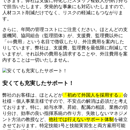
できます。弊社は支援に特化したスタッフ複数人が掛け持ち
で担当いたします。突発的な事象にも対応いたしますので、
人材コスト削減だけでなく、リスクの軽減にもつながりま
す。
さらに、年間の管理コストにご注意ください。ほとんどの支
援機関、協同組合（監理団体）が、支援費、監理費以外に
「○○費用」という名目で徴収したり、外注費用を案内した
りしています。弊社は、支援費、監理費を最低限に削減して
いますが、それ以外の費用を請求することや、外注費用を案
内することは一切いたしません。
安くても充実したサポート！
弊社のお客様は、ほとんどが
「初めて外国人を採用する」
会
社様・個人事業主様ですので、不安点の解消は必須だと考え
ております。特に、給与水準、昇給、配属の相談、業務の切
り分け、効率の良い指揮系統の作り方、失敗しないマネジメ
ント方法の教授など、
他社では行えないサポート体制
を確立
させております。特定技能1号と技能実習生と両方雇用可能