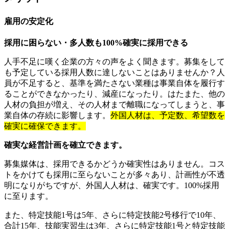
雇用の安定化
採用に困らない・多人数も100%確実に採用できる
人手不足に嘆く企業の方々の声をよく聞きます。募集をして
も予定している採用人数に達しないことはありませんか？人
員が不足すると、基準を満たさない業種は事業自体を履行す
ることができなかったり、減産になったり。はたまた、他の
人材の負担が増え、その人材まで離職になってしまうと、事
業自体の存続に影響します。
外国人材は、予定数、希望数を
確実に確保できます。
確実な経営計画を確立できます。
募集媒体は、採用できるかどうか確実性はありません。コス
トをかけても採用に至らないことが多々あり、計画性が不透
明になりがちですが、外国人人材は、確実です。100%採用
に至ります。
また、特定技能1号は5年、さらに特定技能2号移行で10年、
合計15年、技能実習生は3年、さらに特定技能1号と特定技能