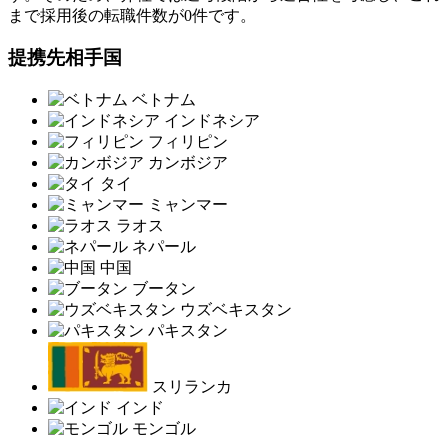
まで採用後の転職件数が0件です。
提携先相手国
ベトナム
インドネシア
フィリピン
カンボジア
タイ
ミャンマー
ラオス
ネパール
中国
ブータン
ウズベキスタン
パキスタン
スリランカ
インド
モンゴル