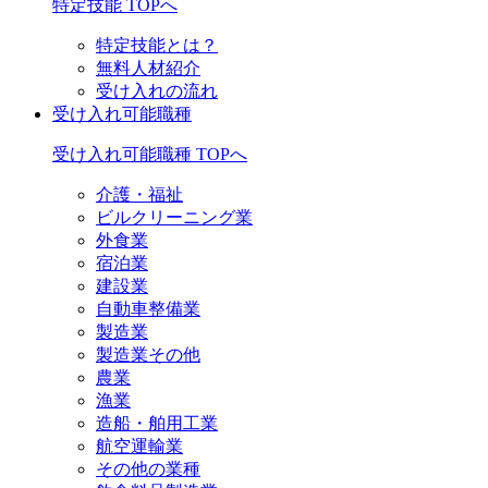
特定技能 TOPへ
特定技能とは？
無料人材紹介
受け入れの流れ
受け入れ可能職種
受け入れ可能職種 TOPへ
介護・福祉
ビルクリーニング業
外食業
宿泊業
建設業
自動車整備業
製造業
製造業その他
農業
漁業
造船・舶用工業
航空運輸業
その他の業種