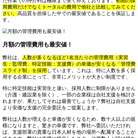
た作業での仲介料は極限まで安く抑えております。
初期の採
用費用だけでなくトータルの費用で他社と比較してみてくだ
さい。
高品質を担保した中での最安値であることを保証しま
す。
月額の管理費用も最安値！
弊社は、
人数が多くなるほど1名当たりの管理費用（実習
生：監理費、特定技能：支援費）の単価が安くなる「管理費
スライド制」を採用
しています。これは、特に人数を多く採
用する企業にとって、非常にメリットが大きい制度です。
特に特定技能は実習生と違い、採用人数に制限がありません
（介護・建設業を除く）。一部の企業様は自社支援を検討さ
れますが、果たしてそれは最善でしょうか？弊社は自社支援
より安価な支援の完全委託をご提案します。
弊社は人数が増えると単価が安くなるため、数十人以上の規
模になりますと、驚きの単価です。弊社へ委託いただけれ
ば、支援部署の貴重な日本人材を他の場所へ配属することが