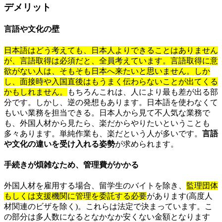
デメリット
言語や文化の壁
日本語はどう考えても、日本人よりできることはありません
が、言語取得は必須だと、全員考えています。言語取得に意
欲がない人は、そもそも日本へ来たいと思いません。しか
し、面接時や入国直後はもうまく伝わらないことが出てくる
かもしれません。
もちろんこれは、人により最も差が出る部
分です。しかし、逆の発想もあります。日本語を使わなくて
もいい業務を担当できる。日本人から見て不人気な業務で
も、外国人材から見たら、楽だからやりたいということも
多々あります。単純作業も、楽だという人が多いです。
言語
や文化の違いを受け入れる姿勢
が求められます。
手続きが煩雑なため、管理費がかかる
外国人材を雇用する場合、留学生のバイトを除き、
監理団体
もしくは支援機関に管理を委託する必要
があります(高度人
材関連のビザを除く)。これらは法定で決まっています。こ
の部分は多人数になるとなかなか安くない金額となります