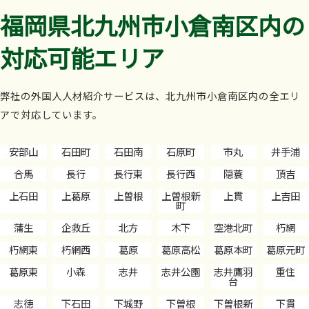
福岡県北九州市小倉南区内の
対応可能エリア
弊社の外国人人材紹介サービスは、北九州市小倉南区内の全エリ
アで対応しています。
安部山
石田町
石田南
石原町
市丸
井手浦
合馬
長行
長行東
長行西
隠蓑
頂吉
上石田
上葛原
上曽根
上曽根新
上貫
上吉田
町
蒲生
企救丘
北方
木下
空港北町
朽網
朽網東
朽網西
葛原
葛原高松
葛原本町
葛原元町
葛原東
小森
志井
志井公園
志井鷹羽
重住
台
志徳
下石田
下城野
下曽根
下曽根新
下貫