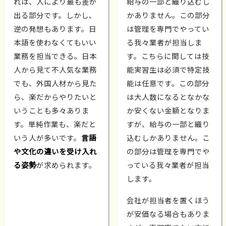
れは、人により最も差が
給与の一部と織り込むし
出る部分です。しかし、
かありません。この部分
逆の発想もあります。日
は管理を専門でやってい
本語を使わなくてもいい
る我々業者が担当しま
業務を担当できる。日本
す。こちらに関しては技
人から見て不人気な業務
能実習生は必須で特定技
でも、外国人材から見た
能は任意です。この部分
ら、楽だからやりたいと
は大人数になるとなかな
いうことも多々ありま
か安くない金額となりま
す。単純作業も、楽だと
すが、給与の一部と織り
いう人が多いです。
言語
込むしかありません。こ
や文化の違いを受け入れ
の部分は管理を専門でや
る姿勢
が求められます。
っている我々業者が担当
します。
会社が担当者を置くほう
が安価なる場合もありま