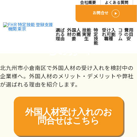
会社概要
よくある質問
お問合せ
北九州市小倉南区で外国人
選ば
外国人
技能
特
受け入
コ
費用
人材派遣･紹介会社をお探
れる
材の概
実習
定
れ可能
ラ
の目
理由
要
生
技
職種
ム
安
能
しの方へ
トップページ
対応エリア
九州
福岡県
北九州市小倉南区
北九州市小倉南区で外国人材の受け入れを検討中の
企業様へ。外国人材のメリット・デメリットや弊社
が選ばれる理由を紹介します。
外国人材受け入れの
お
問合せはこちら