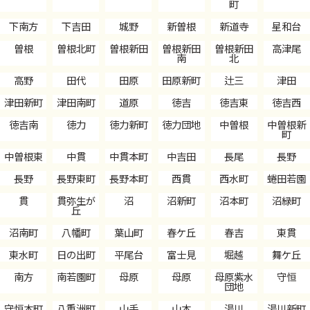
町
下南方
下吉田
城野
新曽根
新道寺
星和台
曽根
曽根北町
曽根新田
曽根新田
曽根新田
高津尾
南
北
高野
田代
田原
田原新町
辻三
津田
津田新町
津田南町
道原
徳吉
徳吉東
徳吉西
徳吉南
徳力
徳力新町
徳力団地
中曽根
中曽根新
町
中曽根東
中貫
中貫本町
中吉田
長尾
長野
長野
長野東町
長野本町
西貫
西水町
蜷田若園
貫
貫弥生が
沼
沼新町
沼本町
沼緑町
丘
沼南町
八幡町
葉山町
春ケ丘
春吉
東貫
東水町
日の出町
平尾台
富士見
堀越
舞ケ丘
南方
南若園町
母原
母原
母原紫水
守恒
団地
守恒本町
八重洲町
山手
山本
湯川
湯川新町