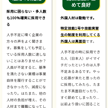
めて良好
採用に困らない・多人数
も100%確実に採用でき
外国人材は勤勉です。
る
特定技能1号や技能実習
人手不足に嘆く企業の
生の制度を利用してくる
方々の声をよく聞きま
外国人は真面目
です。
す。募集をしても予定し
人手不足の時に採用でき
ている採用人数に達しな
た人（日本人）がイマイ
いことはありませんか？
チだったというのは人手
人員が不足すると、基準
不足あるあるです。やっ
を満たさない業種は事業
と応募が来たと思ったの
自体を履行することがで
に採用してみたら、たま
きなかったり、減産にな
たま不真面目だったり、
ったり。はたまた、他の
すぐ辞めてしまったり...
人材の負担が増え、その
以前より扱いに困ること
人材まで離職になってし