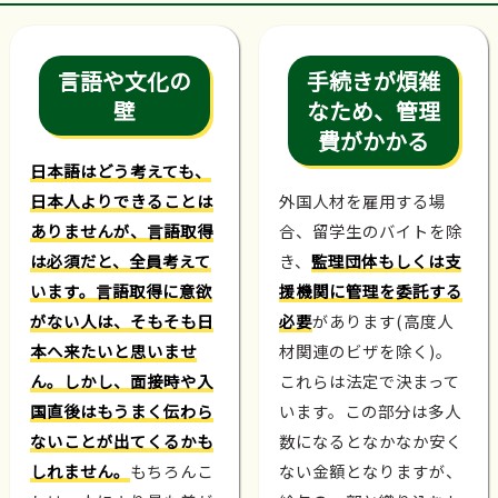
言語や文化の
手続きが煩雑
壁
なため、管理
費がかかる
日本語はどう考えても、
日本人よりできることは
外国人材を雇用する場
ありませんが、言語取得
合、留学生のバイトを除
は必須だと、全員考えて
き、
監理団体もしくは支
います。言語取得に意欲
援機関に管理を委託する
がない人は、そもそも日
必要
があります(高度人
本へ来たいと思いませ
材関連のビザを除く)。
ん。しかし、面接時や入
これらは法定で決まって
国直後はもうまく伝わら
います。この部分は多人
ないことが出てくるかも
数になるとなかなか安く
しれません。
もちろんこ
ない金額となりますが、