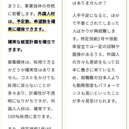
はありませんか？
まうと、事業自体の存続
に影響します。
外国人材
人手不足になると、ほか
は、予定数、希望数を確
で不要とされてしまった
実に確保できます。
人ばかりが再就職しま
す。特定技能1号や技能
確実な経営計画を確立で
実習生では一定の試験や
きます。
面接があるうえ、外国人
募集媒体は、採用できる
の方々も意欲をもって日
かどうか確実性はありま
本に働きに来ているた
せん。コストをかけても
め、就職難の日本人より
採用に至らないことが
も勤務態度もパフォーマ
多々あり、計画性が不透
ンスも高いといったこと
明になりがちですが、外
が多々見受けられます。
国人人材は、確実です。
100%採用に至ります。
また、特定技能1号は5