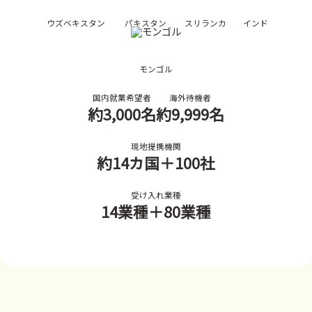
ウズベキスタン
パキスタン
スリランカ
インド
モンゴル
国内就業希望者
海外待機者
約3,000名
約9,999名
現地提携機関
約14カ国
＋100社
受け入れ業種
14業種
＋80業種