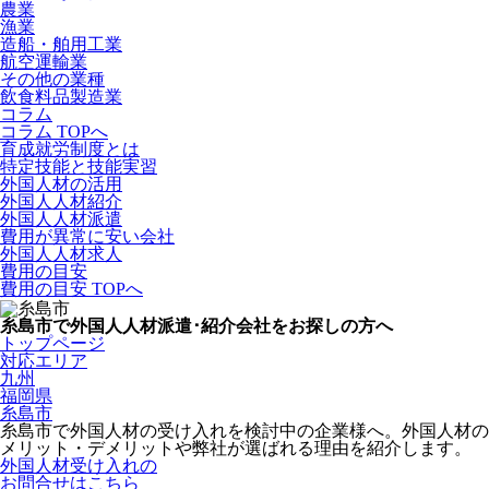
農業
漁業
造船・舶用工業
航空運輸業
その他の業種
飲食料品製造業
コラム
コラム TOPへ
育成就労制度とは
特定技能と技能実習
外国人材の活用
外国人人材紹介
外国人人材派遣
費用が異常に安い会社
外国人人材求人
費用の目安
費用の目安 TOPへ
糸島市で外国人人材派遣･紹介会社をお探しの方へ
トップページ
対応エリア
九州
福岡県
糸島市
糸島市で外国人材の受け入れを検討中の企業様へ。外国人材の
メリット・デメリットや弊社が選ばれる理由を紹介します。
外国人材受け入れの
お問合せはこちら