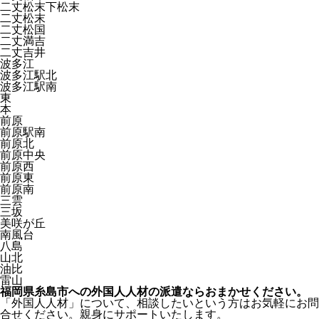
二丈松末下松末
二丈松末
二丈松国
二丈満吉
二丈吉井
波多江
波多江駅北
波多江駅南
東
本
前原
前原駅南
前原北
前原中央
前原西
前原東
前原南
三雲
三坂
美咲が丘
南風台
八島
山北
油比
雷山
福岡県糸島市への外国人人材の派遣ならおまかせください。
「外国人人材」について、相談したいという方はお気軽にお問
合せください。親身にサポートいたします。