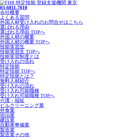
03-6811-7010
会社概要
よくある質問
外国人材受け入れの
お問合せ
はこちら
選ばれる理由
選ばれる理由 TOPへ
外国人材の概要
外国人材の概要 TOPへ
技能実習生
技能実習生 TOPへ
技能実習制度とは
受け入れの流れ
特定技能
特定技能 TOPへ
特定技能とは？
無料人材紹介
受け入れの流れ
受け入れ可能職種
受け入れ可能職種 TOPへ
介護・福祉
ビルクリーニング業
外食業
宿泊業
建設業
自動車整備業
製造業
製造業その他