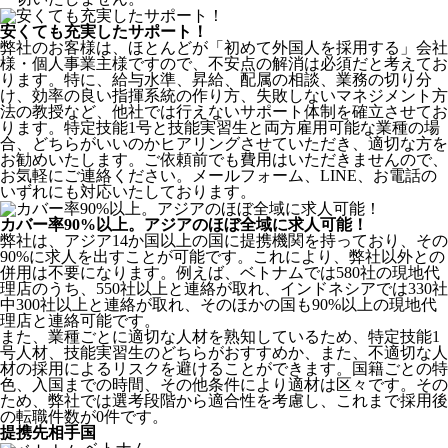
安くても充実したサポート！
弊社のお客様は、ほとんどが
「初めて外国人を採用する」
会社
様・個人事業主様ですので、不安点の解消は必須だと考えてお
ります。特に、給与水準、昇給、配属の相談、業務の切り分
け、効率の良い指揮系統の作り方、失敗しないマネジメント方
法の教授など、
他社では行えないサポート体制
を確立させてお
ります。特定技能1号と技能実習生と両方雇用可能な業種の場
合、どちらがいいのかヒアリングさせていただき、適切な方を
お勧めいたします。ご依頼前でも費用はいただきませんので、
お気軽にご連絡ください。メールフォーム、LINE、お電話の
いずれにも対応いたしております。
カバー率90%以上。アジアのほぼ全域に求人可能！
弊社は、
アジア14か国以上の国に提携機関を持っており、その
90%に求人を出すことが可能
です。これにより、弊社以外との
併用は不要になります。例えば、ベトナムでは580社の現地代
理店のうち、550社以上と連絡が取れ、インドネシアでは330社
中300社以上と連絡が取れ、そのほかの国も90%以上の現地代
理店と連絡可能です。
また、業種ごとに適切な人材を熟知しているため、特定技能1
号人材、技能実習生のどちらがおすすめか、また、不適切な人
材の採用によるリスクを避けることができます。国籍ごとの特
色、入国までの時間、その他条件により適材は区々です。その
ため、弊社では選考段階から適合性を考慮し、これまで採用後
の転職件数が0件です。
提携先相手国