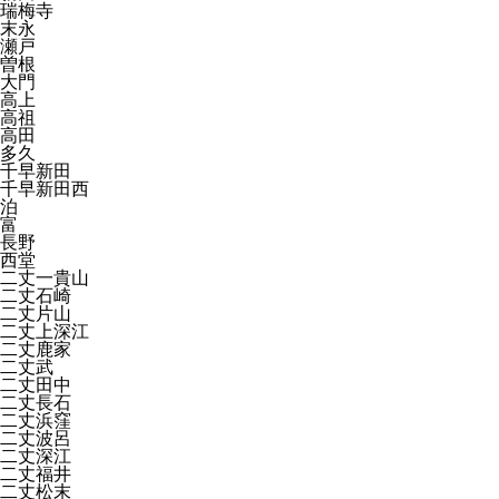
瑞梅寺
末永
瀬戸
曽根
大門
高上
高祖
高田
多久
千早新田
千早新田西
泊
富
長野
西堂
二丈一貴山
二丈石崎
二丈片山
二丈上深江
二丈鹿家
二丈武
二丈田中
二丈長石
二丈浜窪
二丈波呂
二丈深江
二丈福井
二丈松末