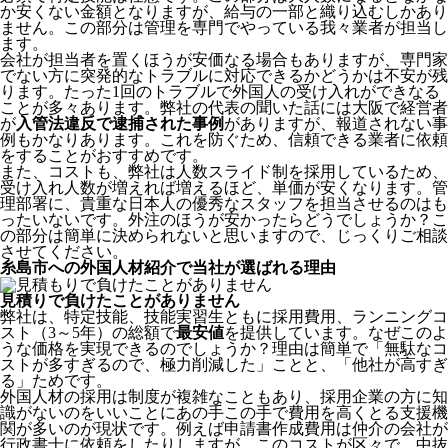
か安くない金額となりますが、給与の一部と織り込むしかあり
ません。この部分は管理を専門でやっている我々業者が担当し
ます。
会社が担当者を置くほうが安価なる場合もありますが、専門家
でない方に突発的なトラブルに対応できるかどうかは不安が残
ります。たった1回のトラブルで外国人の受け入れができなる
ことが多々あります。弊社の代表の聞いた話には大阪で経営者
が
入管法違反で逮捕された事例
がありますが、報道されない事
例もかなりあります。これを防ぐため、信頼できる業者に依頼
をすることがおすすめです。
また、コストも、弊社は人数スライド制を採用しているため、
受け入れ人数が増えれば増えるほど、単価が安くなります。管
理部署に、貴重な日本人の優秀なスタッフを担当させるのはも
ったいないです。外注のほうが安かったらどうでしょうか？こ
の部分は簡単に決められないと思いますので、じっくりご相談
させてください。
糸島市への外国人材紹介で当社が選ばれる理由
見積りで負けたことがありません
弊社は、特定技能、技能実習生ともに採用費用、ランニングコ
スト（3～5年）の総額で
最安値
を提供しています。なぜこのよ
うな価格を実現できるのでしょうか？理由は簡単で「無駄なコ
ストが多すぎるので、極力削減した」ことと、
「他社が高すぎ
る」
ためです。
外国人材の採用は制度が複雑なこともあり、採用企業の方に知
識がないのをいいことにあの手この手で費用を高くとる支援機
関が多いのが現状です。例えば申請書作成費用は仲介の会社が
行政書士に依頼をしたりしますが、このコストが区々で、中抜