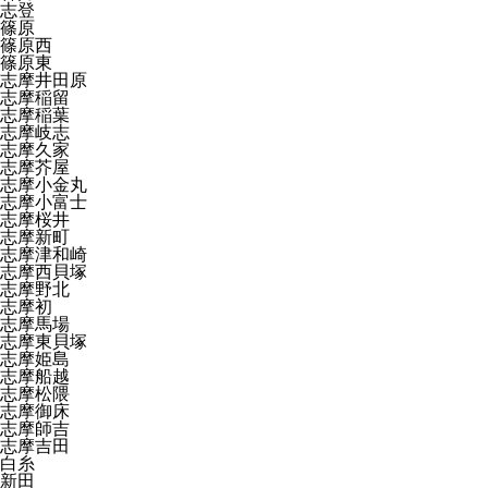
志登
篠原
篠原西
篠原東
志摩井田原
志摩稲留
志摩稲葉
志摩岐志
志摩久家
志摩芥屋
志摩小金丸
志摩小富士
志摩桜井
志摩新町
志摩津和崎
志摩西貝塚
志摩野北
志摩初
志摩馬場
志摩東貝塚
志摩姫島
志摩船越
志摩松隈
志摩御床
志摩師吉
志摩吉田
白糸
新田