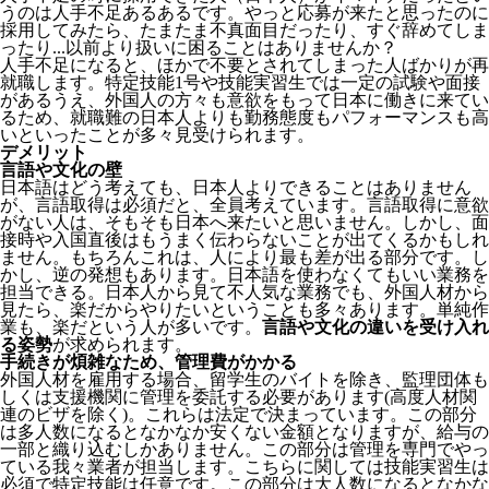
うのは人手不足あるあるです。やっと応募が来たと思ったのに
採用してみたら、たまたま不真面目だったり、すぐ辞めてしま
ったり...以前より扱いに困ることはありませんか？
人手不足になると、ほかで不要とされてしまった人ばかりが再
就職します。特定技能1号や技能実習生では一定の試験や面接
があるうえ、外国人の方々も意欲をもって日本に働きに来てい
るため、就職難の日本人よりも勤務態度もパフォーマンスも高
いといったことが多々見受けられます。
デメリット
言語や文化の壁
日本語はどう考えても、日本人よりできることはありません
が、言語取得は必須だと、全員考えています。言語取得に意欲
がない人は、そもそも日本へ来たいと思いません。しかし、面
接時や入国直後はもうまく伝わらないことが出てくるかもしれ
ません。
もちろんこれは、人により最も差が出る部分です。し
かし、逆の発想もあります。日本語を使わなくてもいい業務を
担当できる。日本人から見て不人気な業務でも、外国人材から
見たら、楽だからやりたいということも多々あります。単純作
業も、楽だという人が多いです。
言語や文化の違いを受け入れ
る姿勢
が求められます。
手続きが煩雑なため、管理費がかかる
外国人材を雇用する場合、留学生のバイトを除き、
監理団体も
しくは支援機関に管理を委託する必要
があります(高度人材関
連のビザを除く)。これらは法定で決まっています。この部分
は多人数になるとなかなか安くない金額となりますが、給与の
一部と織り込むしかありません。この部分は管理を専門でやっ
ている我々業者が担当します。こちらに関しては技能実習生は
必須で特定技能は任意です。この部分は大人数になるとなかな