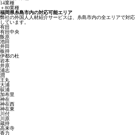
14業種
＋80業種
福岡県糸島市内の対応可能エリア
弊社の外国人人材紹介サービスは、糸島市内の全エリアで対応
しています。
有田
有田中央
飯原
池田
井田
板持
伊都の杜
岩本
井原
浦志
潤
王丸
大浦
荻浦
加布里
神在
神在西
神在東
川付
川原
蔵持
高来寺
香力