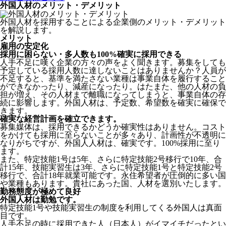
外国人材のメリット・デメリット
外国人材を採用することによる企業側のメリット・デメリット
を解説します。
メリット
雇用の安定化
採用に困らない・多人数も100%確実に採用できる
人手不足に嘆く企業の方々の声をよく聞きます。募集をしても
予定している採用人数に達しないことはありませんか？人員が
不足すると、基準を満たさない業種は事業自体を履行すること
ができなかったり、減産になったり。はたまた、他の人材の負
担が増え、その人材まで離職になってしまうと、事業自体の存
続に影響します。
外国人材は、予定数、希望数を確実に確保で
きます。
確実な経営計画を確立できます。
募集媒体は、採用できるかどうか確実性はありません。コスト
をかけても採用に至らないことが多々あり、計画性が不透明に
なりがちですが、外国人人材は、確実です。100%採用に至り
ます。
また、特定技能1号は5年、さらに特定技能2号移行で10年、合
計15年、技能実習生は3年、さらに特定技能1号と特定技能2号
移行で、合計18年就業可能です。永住希望者が圧倒的に多い国
や業種もあります。貴社にあった国、人材を選別いたします。
勤務態度が極めて良好
外国人材は勤勉です。
特定技能1号や技能実習生の制度を利用してくる外国人は真面
目
です。
人手不足の時に採用できた人（日本人）がイマイチだったとい