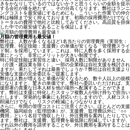
きをかなりしているのではないか？と思うくらいの金額を提示
する会社が後を絶たず、。その分高くなります。弊社はランニ
ングコストを最安値にするためにも、こういった作業での仲介
料は極限まで安く抑えております。
初期の採用費用だけでなく
トータルの費用で他社と比較してみてください。
高品質を担保
した中での最安値であることを保証します。
月額の管理費用も最安値！
弊社は、
人数が多くなるほど1名当たりの管理費用（実習生：
監理費、特定技能：支援費）の単価が安くなる「管理費スライ
ド制」を採用
しています。これは、特に人数を多く採用する企
業にとって、非常にメリットが大きい制度です。
特に特定技能は実習生と違い、採用人数に制限がありません
（介護・建設業を除く）。一部の企業様は自社支援を検討され
ますが、果たしてそれは最善でしょうか？弊社は自社支援より
安価な支援の完全委託をご提案します。
弊社は人数が増えると単価が安くなるため、数十人以上の規模
になりますと、驚きの単価です。弊社へ委託いただければ、支
援部署の貴重な日本人材を他の場所へ配属することができま
す。弊社は支援に特化したスタッフ複数人が掛け持ちで担当い
たします。突発的な事象にも対応いたしますので、人材コスト
削減だけでなく、リスクの軽減にもつながります。
さらに、年間の管理コストにご注意ください。ほとんどの支援
機関、協同組合（監理団体）が、支援費、監理費以外に「○○
費用」という名目で徴収したり、外注費用を案内したりしてい
ます。弊社は、支援費、監理費を最低限に削減していますが、
それ以外の費用を請求することや、外注費用を案内することは
一切いたしません。