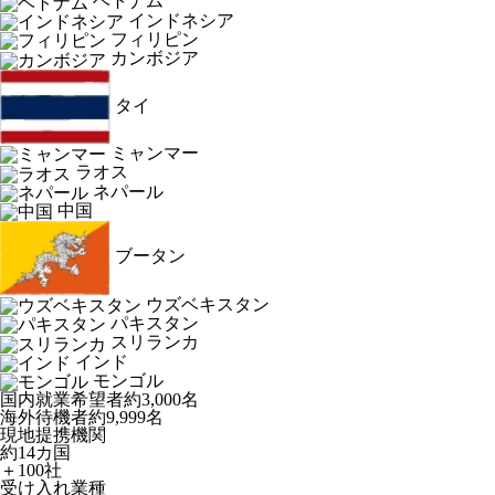
ベトナム
インドネシア
フィリピン
カンボジア
タイ
ミャンマー
ラオス
ネパール
中国
ブータン
ウズベキスタン
パキスタン
スリランカ
インド
モンゴル
国内就業希望者
約3,000名
海外待機者
約9,999名
現地提携機関
約14カ国
＋100社
受け入れ業種