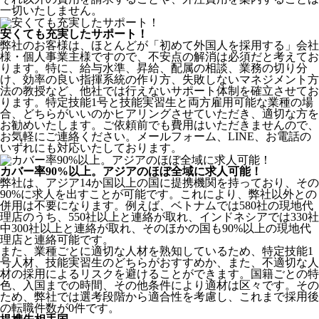
一切いたしません。
安くても充実したサポート！
弊社のお客様は、ほとんどが
「初めて外国人を採用する」
会社
様・個人事業主様ですので、不安点の解消は必須だと考えてお
ります。特に、給与水準、昇給、配属の相談、業務の切り分
け、効率の良い指揮系統の作り方、失敗しないマネジメント方
法の教授など、
他社では行えないサポート体制
を確立させてお
ります。特定技能1号と技能実習生と両方雇用可能な業種の場
合、どちらがいいのかヒアリングさせていただき、適切な方を
お勧めいたします。ご依頼前でも費用はいただきませんので、
お気軽にご連絡ください。メールフォーム、LINE、お電話の
いずれにも対応いたしております。
カバー率90%以上。アジアのほぼ全域に求人可能！
弊社は、
アジア14か国以上の国に提携機関を持っており、その
90%に求人を出すことが可能
です。これにより、弊社以外との
併用は不要になります。例えば、ベトナムでは580社の現地代
理店のうち、550社以上と連絡が取れ、インドネシアでは330社
中300社以上と連絡が取れ、そのほかの国も90%以上の現地代
理店と連絡可能です。
また、業種ごとに適切な人材を熟知しているため、特定技能1
号人材、技能実習生のどちらがおすすめか、また、不適切な人
材の採用によるリスクを避けることができます。国籍ごとの特
色、入国までの時間、その他条件により適材は区々です。その
ため、弊社では選考段階から適合性を考慮し、これまで採用後
の転職件数が0件です。