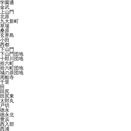
学園通
金武
上山門
北原
九大新町
草場
桑原
玄界島
小田
西都
下山門
下山門団地
十郎川団地
拾六町
拾六町団地
城の原団地
周船寺
千里
田
田尻
田尻東
太郎丸
戸切
徳永
徳永北
豊浜
西入部
西浦