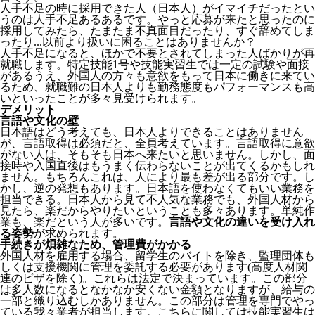
人手不足の時に採用できた人（日本人）がイマイチだったとい
うのは人手不足あるあるです。やっと応募が来たと思ったのに
採用してみたら、たまたま不真面目だったり、すぐ辞めてしま
ったり...以前より扱いに困ることはありませんか？
人手不足になると、ほかで不要とされてしまった人ばかりが再
就職します。特定技能1号や技能実習生では一定の試験や面接
があるうえ、外国人の方々も意欲をもって日本に働きに来てい
るため、就職難の日本人よりも勤務態度もパフォーマンスも高
いといったことが多々見受けられます。
デメリット
言語や文化の壁
日本語はどう考えても、日本人よりできることはありません
が、言語取得は必須だと、全員考えています。言語取得に意欲
がない人は、そもそも日本へ来たいと思いません。しかし、面
接時や入国直後はもうまく伝わらないことが出てくるかもしれ
ません。
もちろんこれは、人により最も差が出る部分です。し
かし、逆の発想もあります。日本語を使わなくてもいい業務を
担当できる。日本人から見て不人気な業務でも、外国人材から
見たら、楽だからやりたいということも多々あります。単純作
業も、楽だという人が多いです。
言語や文化の違いを受け入れ
る姿勢
が求められます。
手続きが煩雑なため、管理費がかかる
外国人材を雇用する場合、留学生のバイトを除き、
監理団体も
しくは支援機関に管理を委託する必要
があります(高度人材関
連のビザを除く)。これらは法定で決まっています。この部分
は多人数になるとなかなか安くない金額となりますが、給与の
一部と織り込むしかありません。この部分は管理を専門でやっ
ている我々業者が担当します。こちらに関しては技能実習生は