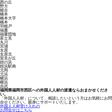
西の丘
野方
能古
橋本
橋本大字
橋本
羽根戸
福重
福重団地
富士見
丸川
宮浦
女原
女原北
室見が丘
姪の浜
姪浜駅南
元岡
元浜
横浜
横浜
吉武
福岡県福岡市西区への外国人人材の派遣ならおまかせくださ
い。
「外国人人材」について、相談したいという方はお気軽にお問
合せください。親身にサポートいたします。
外国人人材受け入れの
お問合せはこちら