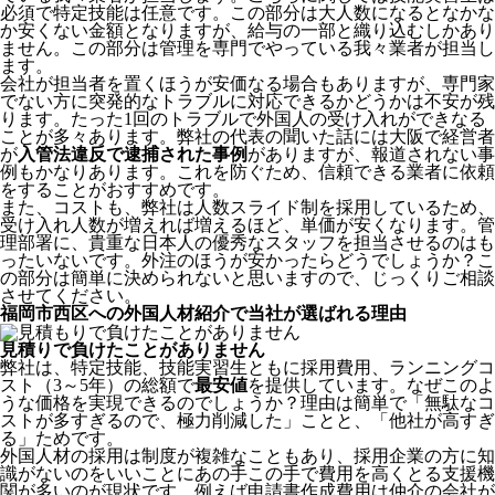
必須で特定技能は任意です。この部分は大人数になるとなかな
か安くない金額となりますが、給与の一部と織り込むしかあり
ません。この部分は管理を専門でやっている我々業者が担当し
ます。
会社が担当者を置くほうが安価なる場合もありますが、専門家
でない方に突発的なトラブルに対応できるかどうかは不安が残
ります。たった1回のトラブルで外国人の受け入れができなる
ことが多々あります。弊社の代表の聞いた話には大阪で経営者
が
入管法違反で逮捕された事例
がありますが、報道されない事
例もかなりあります。これを防ぐため、信頼できる業者に依頼
をすることがおすすめです。
また、コストも、弊社は人数スライド制を採用しているため、
受け入れ人数が増えれば増えるほど、単価が安くなります。管
理部署に、貴重な日本人の優秀なスタッフを担当させるのはも
ったいないです。外注のほうが安かったらどうでしょうか？こ
の部分は簡単に決められないと思いますので、じっくりご相談
させてください。
福岡市西区への外国人材紹介で当社が選ばれる理由
見積りで負けたことがありません
弊社は、特定技能、技能実習生ともに採用費用、ランニングコ
スト（3～5年）の総額で
最安値
を提供しています。なぜこのよ
うな価格を実現できるのでしょうか？理由は簡単で「無駄なコ
ストが多すぎるので、極力削減した」ことと、
「他社が高すぎ
る」
ためです。
外国人材の採用は制度が複雑なこともあり、採用企業の方に知
識がないのをいいことにあの手この手で費用を高くとる支援機
関が多いのが現状です。例えば申請書作成費用は仲介の会社が