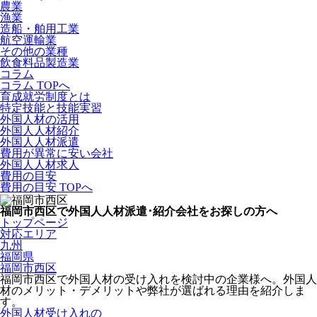
農業
漁業
造船・舶用工業
航空運輸業
その他の業種
飲食料品製造業
コラム
コラム TOPへ
育成就労制度とは
特定技能と技能実習
外国人材の活用
外国人人材紹介
外国人人材派遣
費用が異常に安い会社
外国人人材求人
費用の目安
費用の目安 TOPへ
福岡市西区で外国人人材派遣･紹介会社をお探しの方へ
トップページ
対応エリア
九州
福岡県
福岡市西区
福岡市西区で外国人材の受け入れを検討中の企業様へ。外国人
材のメリット・デメリットや弊社が選ばれる理由を紹介しま
す。
外国人材受け入れの