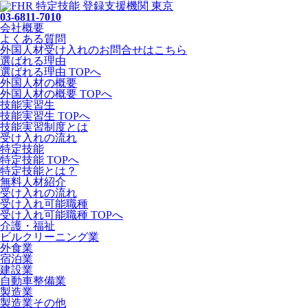
03-6811-7010
会社概要
よくある質問
外国人材受け入れの
お問合せ
はこちら
選ばれる理由
選ばれる理由 TOPへ
外国人材の概要
外国人材の概要 TOPへ
技能実習生
技能実習生 TOPへ
技能実習制度とは
受け入れの流れ
特定技能
特定技能 TOPへ
特定技能とは？
無料人材紹介
受け入れの流れ
受け入れ可能職種
受け入れ可能職種 TOPへ
介護・福祉
ビルクリーニング業
外食業
宿泊業
建設業
自動車整備業
製造業
製造業その他