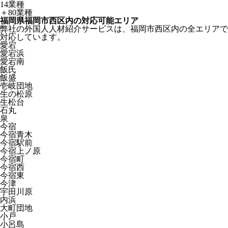
14業種
＋80業種
福岡県福岡市西区内の対応可能エリア
弊社の外国人人材紹介サービスは、福岡市西区内の全エリアで
対応しています。
愛宕
愛宕浜
愛宕南
飯氏
飯盛
壱岐団地
生の松原
生松台
石丸
泉
今宿
今宿青木
今宿駅前
今宿上ノ原
今宿町
今宿西
今宿東
今津
宇田川原
内浜
大町団地
小戸
小呂島