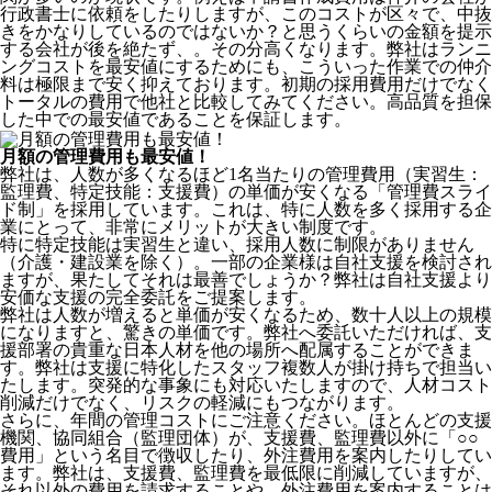
行政書士に依頼をしたりしますが、このコストが区々で、中抜
きをかなりしているのではないか？と思うくらいの金額を提示
する会社が後を絶たず、。その分高くなります。弊社はランニ
ングコストを最安値にするためにも、こういった作業での仲介
料は極限まで安く抑えております。
初期の採用費用だけでなく
トータルの費用で他社と比較してみてください。
高品質を担保
した中での最安値であることを保証します。
月額の管理費用も最安値！
弊社は、
人数が多くなるほど1名当たりの管理費用（実習生：
監理費、特定技能：支援費）の単価が安くなる「管理費スライ
ド制」を採用
しています。これは、特に人数を多く採用する企
業にとって、非常にメリットが大きい制度です。
特に特定技能は実習生と違い、採用人数に制限がありません
（介護・建設業を除く）。一部の企業様は自社支援を検討され
ますが、果たしてそれは最善でしょうか？弊社は自社支援より
安価な支援の完全委託をご提案します。
弊社は人数が増えると単価が安くなるため、数十人以上の規模
になりますと、驚きの単価です。弊社へ委託いただければ、支
援部署の貴重な日本人材を他の場所へ配属することができま
す。弊社は支援に特化したスタッフ複数人が掛け持ちで担当い
たします。突発的な事象にも対応いたしますので、人材コスト
削減だけでなく、リスクの軽減にもつながります。
さらに、年間の管理コストにご注意ください。ほとんどの支援
機関、協同組合（監理団体）が、支援費、監理費以外に「○○
費用」という名目で徴収したり、外注費用を案内したりしてい
ます。弊社は、支援費、監理費を最低限に削減していますが、
それ以外の費用を請求することや、外注費用を案内することは