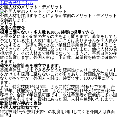
お問合せはこちら
外国人材のメリット・デメリット
外国人材を採用することによる企業側のメリット・デメリット
を解説します。
メリット
雇用の安定化
採用に困らない・多人数も100%確実に採用できる
人手不足に嘆く企業の方々の声をよく聞きます。募集をしても
予定している採用人数に達しないことはありませんか？人員が
不足すると、基準を満たさない業種は事業自体を履行すること
ができなかったり、減産になったり。はたまた、他の人材の負
担が増え、その人材まで離職になってしまうと、事業自体の存
続に影響します。
外国人材は、予定数、希望数を確実に確保で
きます。
確実な経営計画を確立できます。
募集媒体は、採用できるかどうか確実性はありません。コスト
をかけても採用に至らないことが多々あり、計画性が不透明に
なりがちですが、外国人人材は、確実です。100%採用に至り
ます。
また、特定技能1号は5年、さらに特定技能2号移行で10年、合
計15年、技能実習生は3年、さらに特定技能1号と特定技能2号
移行で、合計18年就業可能です。永住希望者が圧倒的に多い国
や業種もあります。貴社にあった国、人材を選別いたします。
勤務態度が極めて良好
外国人材は勤勉です。
特定技能1号や技能実習生の制度を利用してくる外国人は真面
目
です。