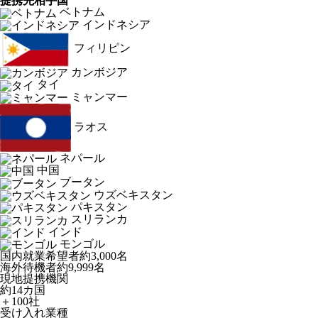
提携先相手国
ベトナム
インドネシア
フィリピン
カンボジア
タイ
ミャンマー
ラオス
ネパール
中国
ブータン
ウズベキスタン
パキスタン
スリランカ
インド
モンゴル
国内就業希望者
約3,000名
海外待機者
約9,999名
現地提携機関
約14カ国
＋100社
受け入れ業種