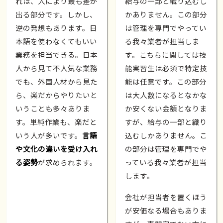
れは、人により最も差が
給与の一部と織り込むし
出る部分です。しかし、
かありません。この部分
逆の発想もあります。日
は管理を専門でやってい
本語を使わなくてもいい
る我々業者が担当しま
業務を担当できる。日本
す。こちらに関しては技
人から見て不人気な業務
能実習生は必須で特定技
でも、外国人材から見た
能は任意です。この部分
ら、楽だからやりたいと
は大人数になるとなかな
いうことも多々ありま
か安くない金額となりま
す。単純作業も、楽だと
すが、給与の一部と織り
いう人が多いです。
言語
込むしかありません。こ
や文化の違いを受け入れ
の部分は管理を専門でや
る姿勢
が求められます。
っている我々業者が担当
します。
会社が担当者を置くほう
が安価なる場合もありま