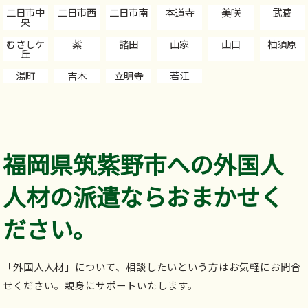
二日市中
二日市西
二日市南
本道寺
美咲
武藏
央
むさしケ
紫
諸田
山家
山口
柚須原
丘
湯町
吉木
立明寺
若江
福岡県筑紫野市への外国人
人材の派遣ならおまかせく
ださい。
「外国人人材」について、相談したいという方はお気軽にお問合
せください。親身にサポートいたします。