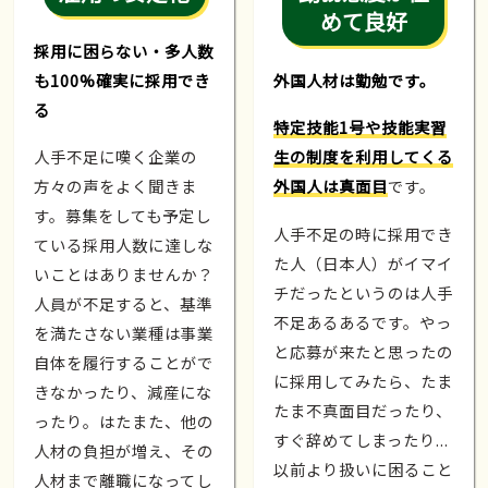
めて良好
採用に困らない・多人数
も100%確実に採用でき
外国人材は勤勉です。
る
特定技能1号や技能実習
人手不足に嘆く企業の
生の制度を利用してくる
方々の声をよく聞きま
外国人は真面目
です。
す。募集をしても予定し
人手不足の時に採用でき
ている採用人数に達しな
た人（日本人）がイマイ
いことはありませんか？
チだったというのは人手
人員が不足すると、基準
不足あるあるです。やっ
を満たさない業種は事業
と応募が来たと思ったの
自体を履行することがで
に採用してみたら、たま
きなかったり、減産にな
たま不真面目だったり、
ったり。はたまた、他の
すぐ辞めてしまったり...
人材の負担が増え、その
以前より扱いに困ること
人材まで離職になってし