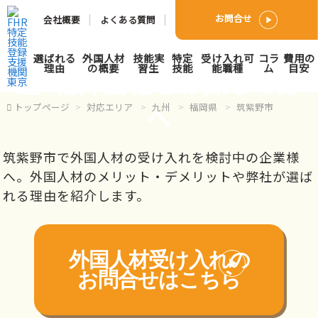
お問合せ
会社概要
よくある質問
筑紫野市で外国人人材派
選ばれる
外国人材
技能実
特定
受け入れ可
コラ
費用の
理由
の概要
習生
技能
能職種
ム
目安
遣･紹介会社をお探しの方
へ
トップページ
対応エリア
九州
福岡県
筑紫野市
筑紫野市で外国人材の受け入れを検討中の企業様
へ。外国人材のメリット・デメリットや弊社が選ば
れる理由を紹介します。
外国人材受け入れの
お問合せはこちら