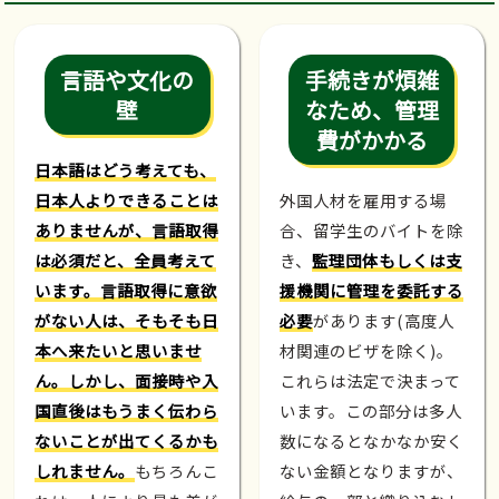
言語や文化の
手続きが煩雑
壁
なため、管理
費がかかる
日本語はどう考えても、
日本人よりできることは
外国人材を雇用する場
ありませんが、言語取得
合、留学生のバイトを除
は必須だと、全員考えて
き、
監理団体もしくは支
います。言語取得に意欲
援機関に管理を委託する
がない人は、そもそも日
必要
があります(高度人
本へ来たいと思いませ
材関連のビザを除く)。
ん。しかし、面接時や入
これらは法定で決まって
国直後はもうまく伝わら
います。この部分は多人
ないことが出てくるかも
数になるとなかなか安く
しれません。
もちろんこ
ない金額となりますが、