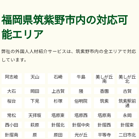
福岡県筑紫野市内の対応可
能エリア
弊社の外国人人材紹介サービスは、筑紫野市内の全エリアで対応
しています。
阿志岐
天山
石崎
牛島
美しが丘
美しが丘
南
北
大石
岡田
上古賀
隈
香園
古賀
桜台
下見
杉塚
俗明院
筑紫
筑紫駅前
通
常松
天拝坂
塔原東
塔原西
塔原南
永岡
西小田
萩原
針摺北
針摺中央
針摺西
針摺東
針摺南
原
原田
光が丘
平等寺
二日市北