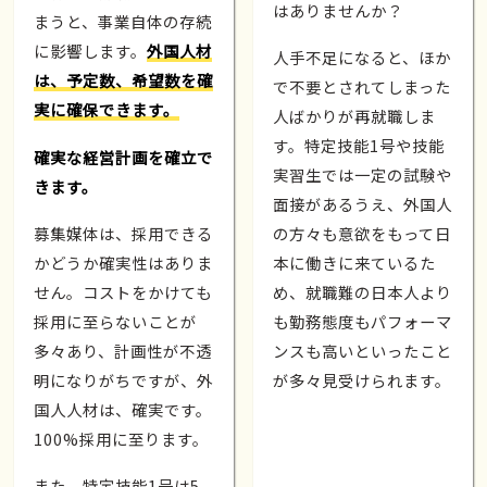
はありませんか？
まうと、事業自体の存続
に影響します。
外国人材
人手不足になると、ほか
は、予定数、希望数を確
で不要とされてしまった
実に確保できます。
人ばかりが再就職しま
す。特定技能1号や技能
確実な経営計画を確立で
実習生では一定の試験や
きます。
面接があるうえ、外国人
募集媒体は、採用できる
の方々も意欲をもって日
かどうか確実性はありま
本に働きに来ているた
せん。コストをかけても
め、就職難の日本人より
採用に至らないことが
も勤務態度もパフォーマ
多々あり、計画性が不透
ンスも高いといったこと
明になりがちですが、外
が多々見受けられます。
国人人材は、確実です。
100%採用に至ります。
また、特定技能1号は5