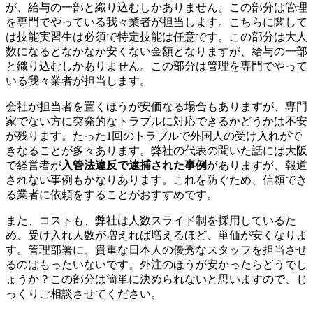
が、給与の一部と織り込むしかありません。この部分は管理
を専門でやっている我々業者が担当します。こちらに関して
は技能実習生は必須で特定技能は任意です。この部分は大人
数になるとなかなか安くない金額となりますが、給与の一部
と織り込むしかありません。この部分は管理を専門でやって
いる我々業者が担当します。
会社が担当者を置くほうが安価なる場合もありますが、専門
家でない方に突発的なトラブルに対応できるかどうかは不安
が残ります。たった1回のトラブルで外国人の受け入れがで
きなることが多々あります。弊社の代表の聞いた話には大阪
で経営者が
入管法違反で逮捕された事例
がありますが、報道
されない事例もかなりあります。これを防ぐため、信頼でき
る業者に依頼をすることがおすすめです。
また、コストも、弊社は人数スライド制を採用しているた
め、受け入れ人数が増えれば増えるほど、単価が安くなりま
す。管理部署に、貴重な日本人の優秀なスタッフを担当させ
るのはもったいないです。外注のほうが安かったらどうでし
ょうか？この部分は簡単に決められないと思いますので、じ
っくりご相談させてください。