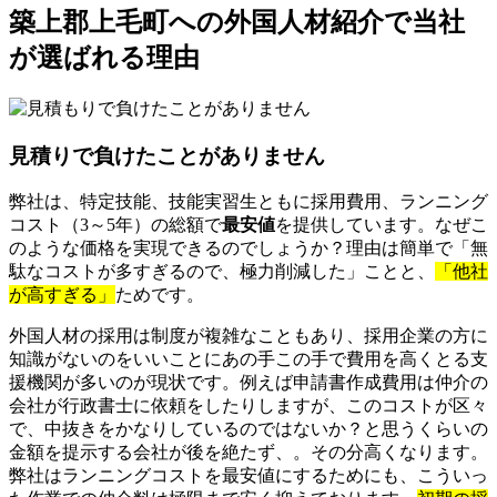
築上郡上毛町への外国人材紹介で当社
が選ばれる理由
見積りで負けたことがありません
弊社は、特定技能、技能実習生ともに採用費用、ランニング
コスト（3～5年）の総額で
最安値
を提供しています。なぜこ
のような価格を実現できるのでしょうか？理由は簡単で「無
駄なコストが多すぎるので、極力削減した」ことと、
「他社
が高すぎる」
ためです。
外国人材の採用は制度が複雑なこともあり、採用企業の方に
知識がないのをいいことにあの手この手で費用を高くとる支
援機関が多いのが現状です。例えば申請書作成費用は仲介の
会社が行政書士に依頼をしたりしますが、このコストが区々
で、中抜きをかなりしているのではないか？と思うくらいの
金額を提示する会社が後を絶たず、。その分高くなります。
弊社はランニングコストを最安値にするためにも、こういっ