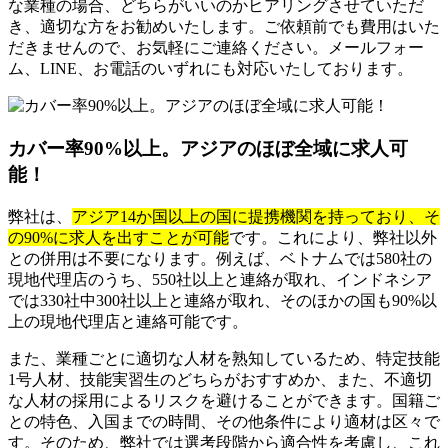
な業種の場合、どちらがいいのかヒアリングさせていただ
き、適切な方をお勧めいたします。ご依頼前でも費用はいた
だきませんので、お気軽にご連絡ください。メールフォー
ム、LINE、お電話のいずれにも対応いたしております。
カバー率90%以上。アジアのほぼ全域に求人可
能！
弊社は、
アジア14か国以上の国に提携機関を持っており、そ
の90%に求人を出すことが可能
です。これにより、弊社以外
との併用は不要になります。例えば、ベトナムでは580社の
現地代理店のうち、550社以上と連絡が取れ、インドネシア
では330社中300社以上と連絡が取れ、そのほかの国も90%以
上の現地代理店と連絡可能です。
また、業種ごとに適切な人材を熟知しているため、特定技能
1号人材、技能実習生のどちらがおすすめか、また、不適切
な人材の採用によるリスクを避けることができます。国籍ご
との特色、入国までの時間、その他条件により適材は区々で
す。そのため、弊社では選考段階から適合性を考慮し、これ