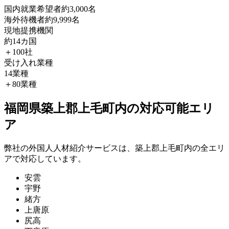
国内就業希望者
約3,000名
海外待機者
約9,999名
現地提携機関
約14カ国
＋100社
受け入れ業種
14業種
＋80業種
福岡県築上郡上毛町内の対応可能エリ
ア
弊社の外国人人材紹介サービスは、築上郡上毛町内の全エリ
アで対応しています。
安雲
宇野
緒方
上唐原
尻高