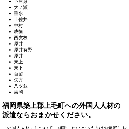
下唐原
大ノ瀬
垂水
土佐井
中村
成恒
西友枝
原井
原井有野
原井
東上
東下
百留
矢方
八ツ並
吉岡
福岡県築上郡上毛町への外国人人材の
派遣ならおまかせください。
「外国人人材」について、相談したいという方はお気軽にお