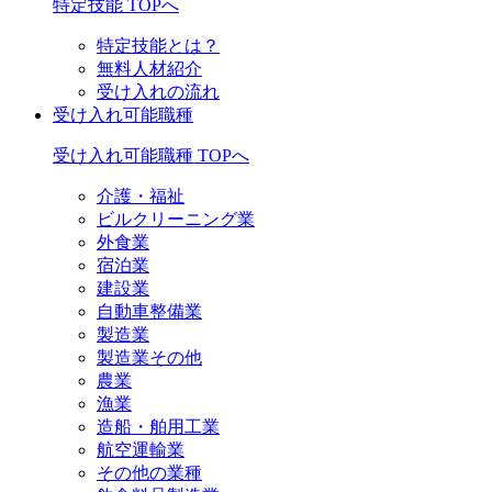
特定技能 TOPへ
特定技能とは？
無料人材紹介
受け入れの流れ
受け入れ可能職種
受け入れ可能職種 TOPへ
介護・福祉
ビルクリーニング業
外食業
宿泊業
建設業
自動車整備業
製造業
製造業その他
農業
漁業
造船・舶用工業
航空運輸業
その他の業種