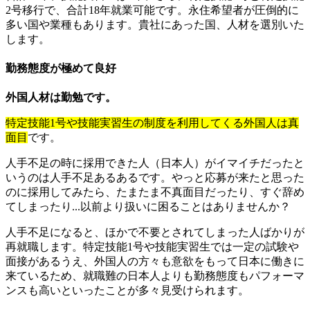
2号移行で、合計18年就業可能です。永住希望者が圧倒的に
多い国や業種もあります。貴社にあった国、人材を選別いた
します。
勤務態度が極めて良好
外国人材は勤勉です。
特定技能1号や技能実習生の制度を利用してくる外国人は真
面目
です。
人手不足の時に採用できた人（日本人）がイマイチだったと
いうのは人手不足あるあるです。やっと応募が来たと思った
のに採用してみたら、たまたま不真面目だったり、すぐ辞め
てしまったり...以前より扱いに困ることはありませんか？
人手不足になると、ほかで不要とされてしまった人ばかりが
再就職します。特定技能1号や技能実習生では一定の試験や
面接があるうえ、外国人の方々も意欲をもって日本に働きに
来ているため、就職難の日本人よりも勤務態度もパフォーマ
ンスも高いといったことが多々見受けられます。