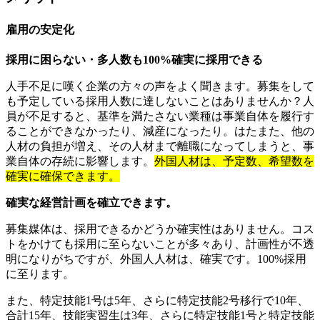
雇用の安定化
採用に困らない・多人数も100%確実に採用できる
人手不足に嘆く企業の方々の声をよく聞きます。募集をして
も予定している採用人数に達しないことはありませんか？人
員が不足すると、基準を満たさない業種は事業自体を履行す
ることができなかったり、減産になったり。はたまた、他の
人材の負担が増え、その人材まで離職になってしまうと、事
業自体の存続に影響します。
外国人材は、予定数、希望数を
確実に確保できます。
確実な経営計画を確立できます。
募集媒体は、採用できるかどうか確実性はありません。コス
トをかけても採用に至らないことが多々あり、計画性が不透
明になりがちですが、外国人人材は、確実です。100%採用
に至ります。
また、特定技能1号は5年、さらに特定技能2号移行で10年、
合計15年、技能実習生は3年、さらに特定技能1号と特定技能