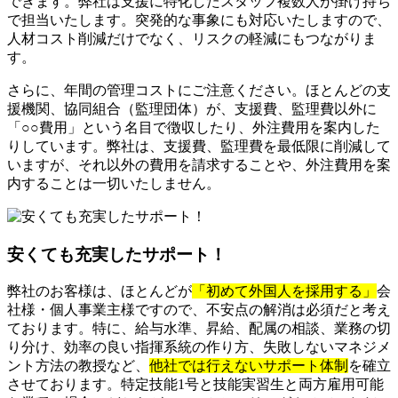
できます。弊社は支援に特化したスタッフ複数人が掛け持ち
で担当いたします。突発的な事象にも対応いたしますので、
人材コスト削減だけでなく、リスクの軽減にもつながりま
す。
さらに、年間の管理コストにご注意ください。ほとんどの支
援機関、協同組合（監理団体）が、支援費、監理費以外に
「○○費用」という名目で徴収したり、外注費用を案内した
りしています。弊社は、支援費、監理費を最低限に削減して
いますが、それ以外の費用を請求することや、外注費用を案
内することは一切いたしません。
安くても充実したサポート！
弊社のお客様は、ほとんどが
「初めて外国人を採用する」
会
社様・個人事業主様ですので、不安点の解消は必須だと考え
ております。特に、給与水準、昇給、配属の相談、業務の切
り分け、効率の良い指揮系統の作り方、失敗しないマネジメ
ント方法の教授など、
他社では行えないサポート体制
を確立
させております。特定技能1号と技能実習生と両方雇用可能