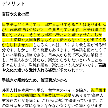
デメリット
言語や文化の壁
日本語はどう考えても、日本人よりできることはありません
が、言語取得は必須だと、全員考えています。言語取得に意
欲がない人は、そもそも日本へ来たいと思いません。しか
し、面接時や入国直後はもうまく伝わらないことが出てくる
かもしれません。
もちろんこれは、人により最も差が出る部
分です。しかし、逆の発想もあります。日本語を使わなくて
もいい業務を担当できる。日本人から見て不人気な業務で
も、外国人材から見たら、楽だからやりたいということも
多々あります。単純作業も、楽だという人が多いです。
言語
や文化の違いを受け入れる姿勢
が求められます。
手続きが煩雑なため、管理費がかかる
外国人材を雇用する場合、留学生のバイトを除き、
監理団体
もしくは支援機関に管理を委託する必要
があります(高度人
材関連のビザを除く)。これらは法定で決まっています。こ
の部分は多人数になるとなかなか安くない金額となります