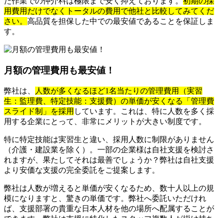
た作業での仲介料は極限まで安く抑えております。
初期の採
用費用だけでなくトータルの費用で他社と比較してみてくだ
さい。
高品質を担保した中での最安値であることを保証しま
す。
月額の管理費用も最安値！
弊社は、
人数が多くなるほど1名当たりの管理費用（実習
生：監理費、特定技能：支援費）の単価が安くなる「管理費
スライド制」を採用
しています。これは、特に人数を多く採
用する企業にとって、非常にメリットが大きい制度です。
特に特定技能は実習生と違い、採用人数に制限がありません
（介護・建設業を除く）。一部の企業様は自社支援を検討さ
れますが、果たしてそれは最善でしょうか？弊社は自社支援
より安価な支援の完全委託をご提案します。
弊社は人数が増えると単価が安くなるため、数十人以上の規
模になりますと、驚きの単価です。弊社へ委託いただけれ
ば、支援部署の貴重な日本人材を他の場所へ配属することが