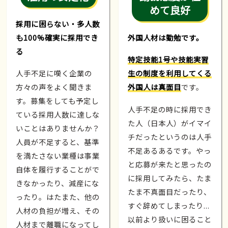
めて良好
採用に困らない・多人数
も100%確実に採用でき
外国人材は勤勉です。
る
特定技能1号や技能実習
人手不足に嘆く企業の
生の制度を利用してくる
方々の声をよく聞きま
外国人は真面目
です。
す。募集をしても予定し
人手不足の時に採用でき
ている採用人数に達しな
た人（日本人）がイマイ
いことはありませんか？
チだったというのは人手
人員が不足すると、基準
不足あるあるです。やっ
を満たさない業種は事業
と応募が来たと思ったの
自体を履行することがで
に採用してみたら、たま
きなかったり、減産にな
たま不真面目だったり、
ったり。はたまた、他の
すぐ辞めてしまったり...
人材の負担が増え、その
以前より扱いに困ること
人材まで離職になってし