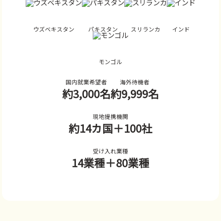
ウズベキスタン
パキスタン
スリランカ
インド
モンゴル
国内就業希望者
海外待機者
約3,000名
約9,999名
現地提携機関
約14カ国
＋100社
受け入れ業種
14業種
＋80業種