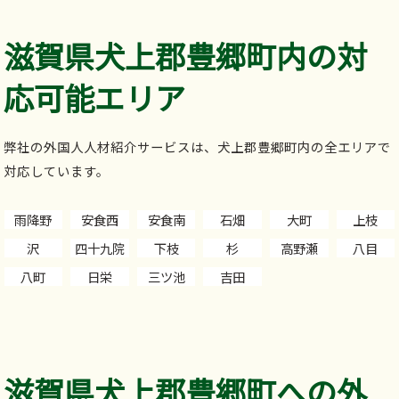
滋賀県犬上郡豊郷町内の対
応可能エリア
弊社の外国人人材紹介サービスは、犬上郡豊郷町内の全エリアで
対応しています。
雨降野
安食西
安食南
石畑
大町
上枝
沢
四十九院
下枝
杉
高野瀬
八目
八町
日栄
三ツ池
吉田
滋賀県犬上郡豊郷町への外