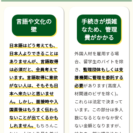
言語や文化の
手続きが煩雑
壁
なため、管理
費がかかる
日本語はどう考えても、
日本人よりできることは
外国人材を雇用する場
ありませんが、言語取得
合、留学生のバイトを除
は必須だと、全員考えて
き、
監理団体もしくは支
います。言語取得に意欲
援機関に管理を委託する
がない人は、そもそも日
必要
があります(高度人
本へ来たいと思いませ
材関連のビザを除く)。
ん。しかし、面接時や入
これらは法定で決まって
国直後はもうまく伝わら
います。この部分は多人
ないことが出てくるかも
数になるとなかなか安く
しれません。
もちろんこ
ない金額となりますが、