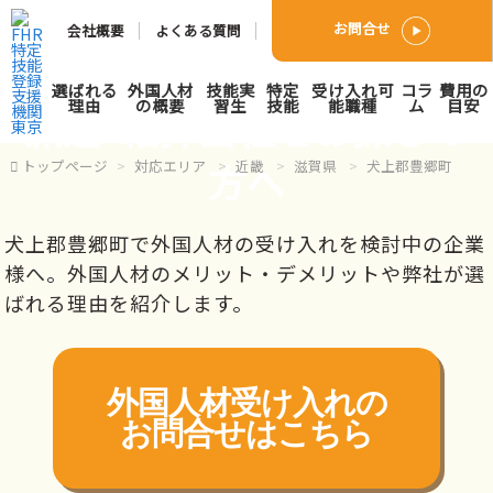
お問合せ
会社概要
よくある質問
犬上郡豊郷町で外国人人材
選ばれる
外国人材
技能実
特定
受け入れ可
コラ
費用の
理由
の概要
習生
技能
能職種
ム
目安
派遣･紹介会社をお探しの
方へ
トップページ
対応エリア
近畿
滋賀県
犬上郡豊郷町
犬上郡豊郷町で外国人材の受け入れを検討中の企業
様へ。外国人材のメリット・デメリットや弊社が選
ばれる理由を紹介します。
外国人材受け入れの
お問合せはこちら