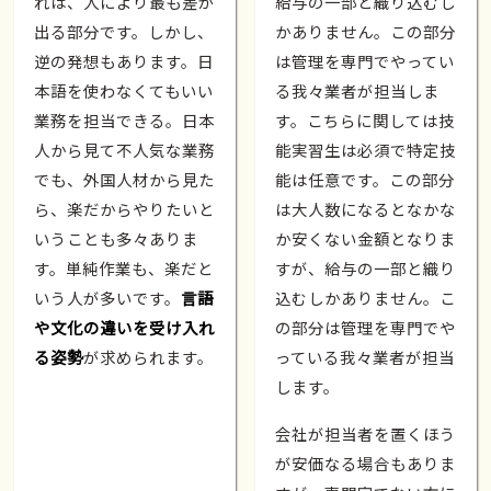
れは、人により最も差が
給与の一部と織り込むし
出る部分です。しかし、
かありません。この部分
逆の発想もあります。日
は管理を専門でやってい
本語を使わなくてもいい
る我々業者が担当しま
業務を担当できる。日本
す。こちらに関しては技
人から見て不人気な業務
能実習生は必須で特定技
でも、外国人材から見た
能は任意です。この部分
ら、楽だからやりたいと
は大人数になるとなかな
いうことも多々ありま
か安くない金額となりま
す。単純作業も、楽だと
すが、給与の一部と織り
いう人が多いです。
言語
込むしかありません。こ
や文化の違いを受け入れ
の部分は管理を専門でや
る姿勢
が求められます。
っている我々業者が担当
します。
会社が担当者を置くほう
が安価なる場合もありま