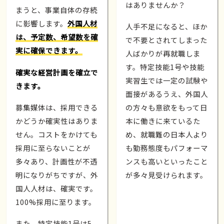
はありませんか？
まうと、事業自体の存続
に影響します。
外国人材
人手不足になると、ほか
は、予定数、希望数を確
で不要とされてしまった
実に確保できます。
人ばかりが再就職しま
す。特定技能1号や技能
確実な経営計画を確立で
実習生では一定の試験や
きます。
面接があるうえ、外国人
募集媒体は、採用できる
の方々も意欲をもって日
かどうか確実性はありま
本に働きに来ているた
せん。コストをかけても
め、就職難の日本人より
採用に至らないことが
も勤務態度もパフォーマ
多々あり、計画性が不透
ンスも高いといったこと
明になりがちですが、外
が多々見受けられます。
国人人材は、確実です。
100%採用に至ります。
また、特定技能1号は5