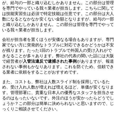
が、給与の一部と織り込むしかありません。この部分は管理
を専門でやっている我々業者が担当します。こちらに関して
は技能実習生は必須で特定技能は任意です。この部分は大人
数になるとなかなか安くない金額となりますが、給与の一部
と織り込むしかありません。この部分は管理を専門でやって
いる我々業者が担当します。
会社が担当者を置くほうが安価なる場合もありますが、専門
家でない方に突発的なトラブルに対応できるかどうかは不安
が残ります。たった1回のトラブルで外国人の受け入れがで
きなることが多々あります。弊社の代表の聞いた話には大阪
で経営者が
入管法違反で逮捕された事例
がありますが、報道
されない事例もかなりあります。これを防ぐため、信頼でき
る業者に依頼をすることがおすすめです。
また、コストも、弊社は人数スライド制を採用しているた
め、受け入れ人数が増えれば増えるほど、単価が安くなりま
す。管理部署に、貴重な日本人の優秀なスタッフを担当させ
るのはもったいないです。外注のほうが安かったらどうでし
ょうか？この部分は簡単に決められないと思いますので、じ
っくりご相談させてください。