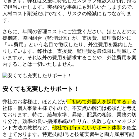
できます。弊社は支援に特化したスタッフ複数人が掛け持ち
で担当いたします。突発的な事象にも対応いたしますので、
人材コスト削減だけでなく、リスクの軽減にもつながりま
す。
さらに、年間の管理コストにご注意ください。ほとんどの支
援機関、協同組合（監理団体）が、支援費、監理費以外に
「○○費用」という名目で徴収したり、外注費用を案内した
りしています。弊社は、支援費、監理費を最低限に削減して
いますが、それ以外の費用を請求することや、外注費用を案
内することは一切いたしません。
安くても充実したサポート！
弊社のお客様は、ほとんどが
「初めて外国人を採用する」
会
社様・個人事業主様ですので、不安点の解消は必須だと考え
ております。特に、給与水準、昇給、配属の相談、業務の切
り分け、効率の良い指揮系統の作り方、失敗しないマネジメ
ント方法の教授など、
他社では行えないサポート体制
を確立
させております。特定技能1号と技能実習生と両方雇用可能