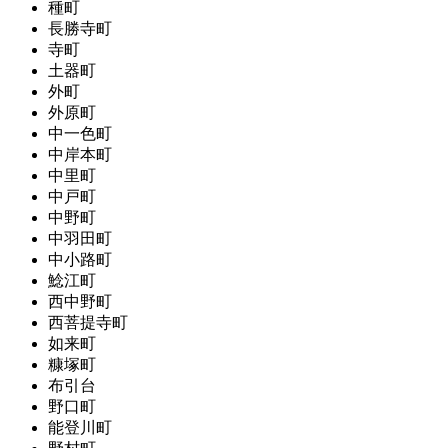
種町
長勝寺町
寺町
土器町
外町
外原町
中一色町
中岸本町
中里町
中戸町
中野町
中羽田町
中小路町
鯰江町
西中野町
西菩提寺町
如来町
糠塚町
布引台
野口町
能登川町