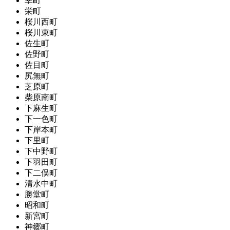
幸町
栄町
桜川西町
桜川東町
佐生町
佐野町
佐目町
尻無町
芝原町
柴原南町
下麻生町
下一色町
下岸本町
下里町
下中野町
下羽田町
下二俣町
清水中町
勝堂町
昭和町
新宮町
神郷町