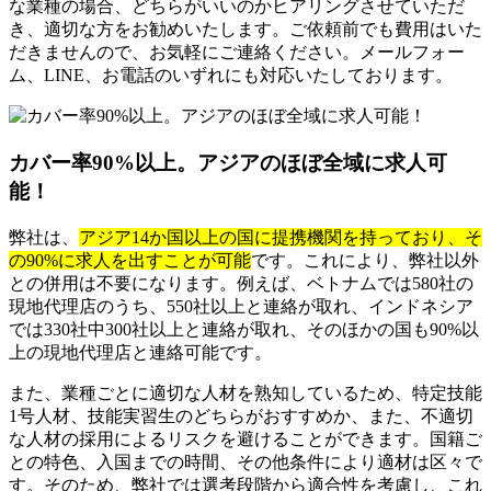
な業種の場合、どちらがいいのかヒアリングさせていただ
き、適切な方をお勧めいたします。ご依頼前でも費用はいた
だきませんので、お気軽にご連絡ください。メールフォー
ム、LINE、お電話のいずれにも対応いたしております。
カバー率90%以上。アジアのほぼ全域に求人可
能！
弊社は、
アジア14か国以上の国に提携機関を持っており、そ
の90%に求人を出すことが可能
です。これにより、弊社以外
との併用は不要になります。例えば、ベトナムでは580社の
現地代理店のうち、550社以上と連絡が取れ、インドネシア
では330社中300社以上と連絡が取れ、そのほかの国も90%以
上の現地代理店と連絡可能です。
また、業種ごとに適切な人材を熟知しているため、特定技能
1号人材、技能実習生のどちらがおすすめか、また、不適切
な人材の採用によるリスクを避けることができます。国籍ご
との特色、入国までの時間、その他条件により適材は区々で
す。そのため、弊社では選考段階から適合性を考慮し、これ