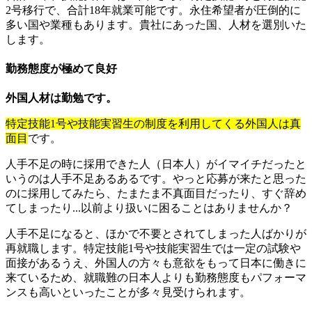
2号移行で、合計18年就業可能です。永住希望者が圧倒的に
多い国や業種もあります。貴社にあった国、人材を選別いた
します。
勤務態度が極めて良好
外国人材は勤勉です。
特定技能1号や技能実習生の制度を利用してくる外国人は真
面目
です。
人手不足の時に採用できた人（日本人）がイマイチだったと
いうのは人手不足あるあるです。やっと応募が来たと思った
のに採用してみたら、たまたま不真面目だったり、すぐ辞め
てしまったり...以前より扱いに困ることはありませんか？
人手不足になると、ほかで不要とされてしまった人ばかりが
再就職します。特定技能1号や技能実習生では一定の試験や
面接があるうえ、外国人の方々も意欲をもって日本に働きに
来ているため、就職難の日本人よりも勤務態度もパフォーマ
ンスも高いといったことが多々見受けられます。