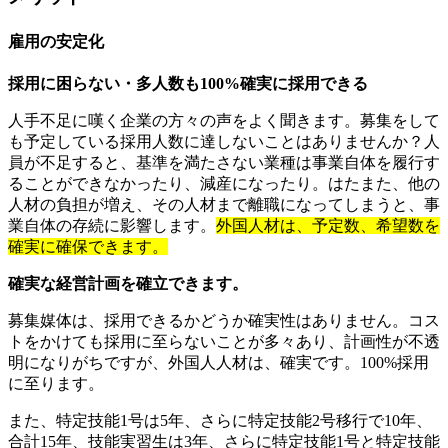
雇用の安定化
採用に困らない・多人数も100%確実に採用できる
人手不足に嘆く企業の方々の声をよく聞きます。募集をして
も予定している採用人数に達しないことはありませんか？人
員が不足すると、基準を満たさない業種は事業自体を履行す
ることができなかったり、減産になったり。はたまた、他の
人材の負担が増え、その人材まで離職になってしまうと、事
業自体の存続に影響します。
外国人材は、予定数、希望数を
確実に確保できます。
確実な経営計画を確立できます。
募集媒体は、採用できるかどうか確実性はありません。コス
トをかけても採用に至らないことが多々あり、計画性が不透
明になりがちですが、外国人人材は、確実です。100%採用
に至ります。
また、特定技能1号は5年、さらに特定技能2号移行で10年、
合計15年、技能実習生は3年、さらに特定技能1号と特定技能