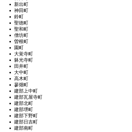
新出町
神田町
鈴町
聖徳町
聖和町
僧坊町
曽根町
園町
大覚寺町
躰光寺町
田井町
大中町
高木町
蓼畑町
建部上中町
建部瓦屋寺町
建部北町
建部堺町
建部下野町
建部日吉町
建部南町