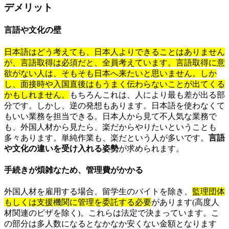
デメリット
言語や文化の壁
日本語はどう考えても、日本人よりできることはありません
が、言語取得は必須だと、全員考えています。言語取得に意
欲がない人は、そもそも日本へ来たいと思いません。しか
し、面接時や入国直後はもうまく伝わらないことが出てくる
かもしれません。
もちろんこれは、人により最も差が出る部
分です。しかし、逆の発想もあります。日本語を使わなくて
もいい業務を担当できる。日本人から見て不人気な業務で
も、外国人材から見たら、楽だからやりたいということも
多々あります。単純作業も、楽だという人が多いです。
言語
や文化の違いを受け入れる姿勢
が求められます。
手続きが煩雑なため、管理費がかかる
外国人材を雇用する場合、留学生のバイトを除き、
監理団体
もしくは支援機関に管理を委託する必要
があります(高度人
材関連のビザを除く)。これらは法定で決まっています。こ
の部分は多人数になるとなかなか安くない金額となります