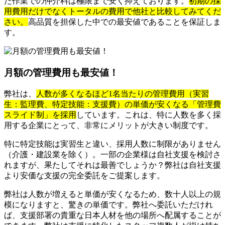
た作業での仲介料は極限まで安く抑えております。
初期の採
用費用だけでなくトータルの費用で他社と比較してみてくだ
さい。
高品質を担保した中での最安値であることを保証しま
す。
月額の管理費用も最安値！
弊社は、
人数が多くなるほど1名当たりの管理費用（実習
生：監理費、特定技能：支援費）の単価が安くなる「管理費
スライド制」を採用
しています。これは、特に人数を多く採
用する企業にとって、非常にメリットが大きい制度です。
特に特定技能は実習生と違い、採用人数に制限がありません
（介護・建設業を除く）。一部の企業様は自社支援を検討さ
れますが、果たしてそれは最善でしょうか？弊社は自社支援
より安価な支援の完全委託をご提案します。
弊社は人数が増えると単価が安くなるため、数十人以上の規
模になりますと、驚きの単価です。弊社へ委託いただけれ
ば、支援部署の貴重な日本人材を他の場所へ配属することが