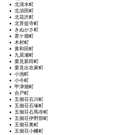
北清水町
北須田町
北花沢町
北菩提寺町
きぬがさ町
君ケ畑町
木村町
黄和田町
九居瀬町
栗見新田町
栗見出在家町
小池町
小今町
甲津畑町
合戸町
五個荘石川町
五個荘石塚町
五個荘石馬寺町
五個荘伊野部町
五個荘奥町
五個荘小幡町