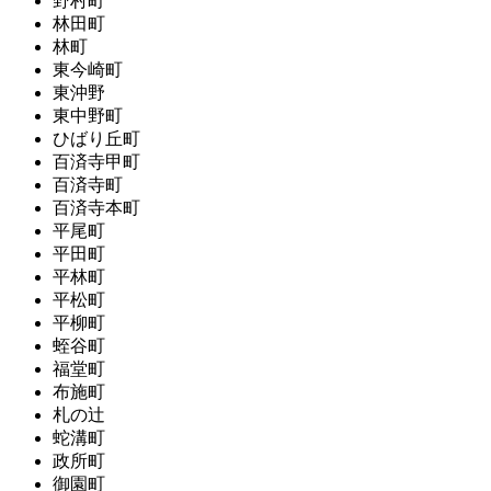
野村町
林田町
林町
東今崎町
東沖野
東中野町
ひばり丘町
百済寺甲町
百済寺町
百済寺本町
平尾町
平田町
平林町
平松町
平柳町
蛭谷町
福堂町
布施町
札の辻
蛇溝町
政所町
御園町