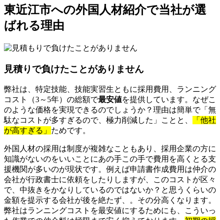
東近江市への外国人材紹介で当社が選
ばれる理由
見積りで負けたことがありません
弊社は、特定技能、技能実習生ともに採用費用、ランニング
コスト（3～5年）の総額で
最安値
を提供しています。なぜこ
のような価格を実現できるのでしょうか？理由は簡単で「無
駄なコストが多すぎるので、極力削減した」ことと、
「他社
が高すぎる」
ためです。
外国人材の採用は制度が複雑なこともあり、採用企業の方に
知識がないのをいいことにあの手この手で費用を高くとる支
援機関が多いのが現状です。例えば申請書作成費用は仲介の
会社が行政書士に依頼をしたりしますが、このコストが区々
で、中抜きをかなりしているのではないか？と思うくらいの
金額を提示する会社が後を絶たず、。その分高くなります。
弊社はランニングコストを最安値にするためにも、こういっ