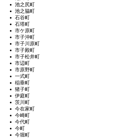
池之尻町
池之脇町
石谷町
石塔町
市ケ原町
市子沖町
市子川原町
市子殿町
市子松井町
市辺町
市原野町
一式町
稲垂町
猪子町
伊庭町
茨川町
今在家町
今崎町
今代町
今町
今堀町