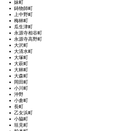
妹町
鋳物師町
上中野町
梅林町
瓜生津町
永源寺相谷町
永源寺高野町
大沢町
大清水町
大塚町
大萩町
大林町
大森町
岡田町
小川町
沖野
小倉町
長町
乙女浜町
小脇町
垣見町