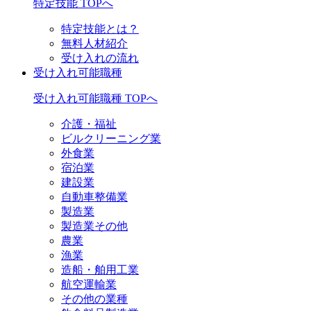
特定技能 TOPへ
特定技能とは？
無料人材紹介
受け入れの流れ
受け入れ可能職種
受け入れ可能職種 TOPへ
介護・福祉
ビルクリーニング業
外食業
宿泊業
建設業
自動車整備業
製造業
製造業その他
農業
漁業
造船・舶用工業
航空運輸業
その他の業種