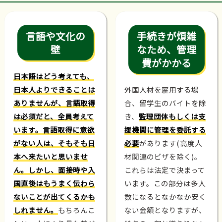
言語や文化の
手続きが煩雑
壁
なため、管理
費がかかる
日本語はどう考えても、
日本人よりできることは
外国人材を雇用する場
ありませんが、言語取得
合、留学生のバイトを除
は必須だと、全員考えて
き、
監理団体もしくは支
います。言語取得に意欲
援機関に管理を委託する
がない人は、そもそも日
必要
があります(高度人
本へ来たいと思いませ
材関連のビザを除く)。
ん。しかし、面接時や入
これらは法定で決まって
国直後はもうまく伝わら
います。この部分は多人
ないことが出てくるかも
数になるとなかなか安く
しれません。
もちろんこ
ない金額となりますが、