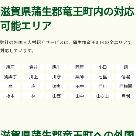
滋賀県蒲生郡竜王町内の対応
可能エリア
弊社の外国人人材紹介サービスは、蒲生郡竜王町内の全エリアで
対応しています。
綾戸
岩井
鵜川
岡屋
小口
鏡
駕輿丁
川上
川守
薬師
七里
信濃
島
庄
須恵
田中
西川
西横関
橋本
林
山面
山中
山之上
弓削
滋賀県蒲生郡竜王町への外国