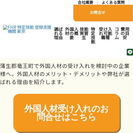
会社概要
よくある質問
お問合せ
蒲生郡竜王町で外国人人材
選ば
外国人
技能
特
受け入
コ
費用
派遣･紹介会社をお探しの
れる
材の概
実習
定
れ可能
ラ
の目
理由
要
生
技
職種
ム
安
能
方へ
トップページ
対応エリア
近畿
滋賀県
蒲生郡竜王町
蒲生郡竜王町で外国人材の受け入れを検討中の企業
様へ。外国人材のメリット・デメリットや弊社が選
ばれる理由を紹介します。
外国人材受け入れの
お
問合せはこちら