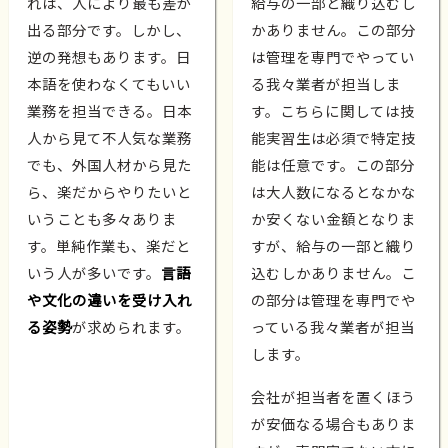
れは、人により最も差が
給与の一部と織り込むし
出る部分です。しかし、
かありません。この部分
逆の発想もあります。日
は管理を専門でやってい
本語を使わなくてもいい
る我々業者が担当しま
業務を担当できる。日本
す。こちらに関しては技
人から見て不人気な業務
能実習生は必須で特定技
でも、外国人材から見た
能は任意です。この部分
ら、楽だからやりたいと
は大人数になるとなかな
いうことも多々ありま
か安くない金額となりま
す。単純作業も、楽だと
すが、給与の一部と織り
いう人が多いです。
言語
込むしかありません。こ
や文化の違いを受け入れ
の部分は管理を専門でや
る姿勢
が求められます。
っている我々業者が担当
します。
会社が担当者を置くほう
が安価なる場合もありま