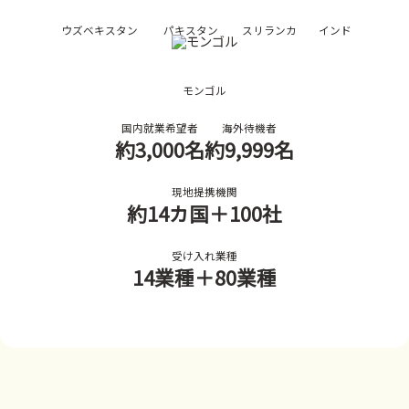
ウズベキスタン
パキスタン
スリランカ
インド
モンゴル
国内就業希望者
海外待機者
約3,000名
約9,999名
現地提携機関
約14カ国
＋100社
受け入れ業種
14業種
＋80業種