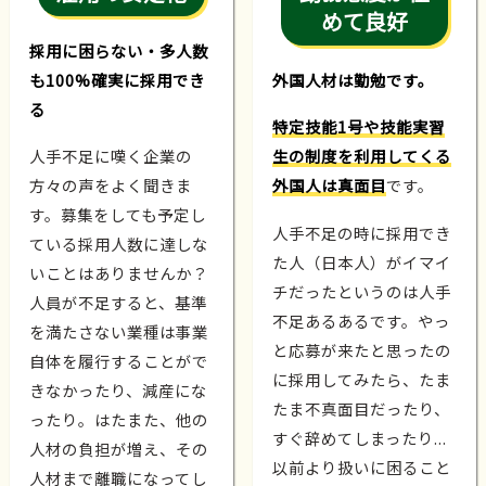
めて良好
採用に困らない・多人数
も100%確実に採用でき
外国人材は勤勉です。
る
特定技能1号や技能実習
人手不足に嘆く企業の
生の制度を利用してくる
方々の声をよく聞きま
外国人は真面目
です。
す。募集をしても予定し
人手不足の時に採用でき
ている採用人数に達しな
た人（日本人）がイマイ
いことはありませんか？
チだったというのは人手
人員が不足すると、基準
不足あるあるです。やっ
を満たさない業種は事業
と応募が来たと思ったの
自体を履行することがで
に採用してみたら、たま
きなかったり、減産にな
たま不真面目だったり、
ったり。はたまた、他の
すぐ辞めてしまったり...
人材の負担が増え、その
以前より扱いに困ること
人材まで離職になってし