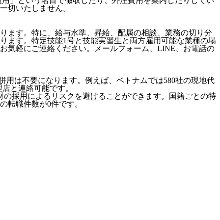
費用」という名目で徴収したり、外注費用を案内したりしてい
一切いたしません。
ります。特に、給与水準、昇給、配属の相談、業務の切り分
ります。特定技能1号と技能実習生と両方雇用可能な業種の場
気軽にご連絡ください。メールフォーム、LINE、お電話の
併用は不要になります。例えば、ベトナムでは580社の現地代
代理店と連絡可能です。
材の採用によるリスクを避けることができます。国籍ごとの特
の転職件数が0件です。