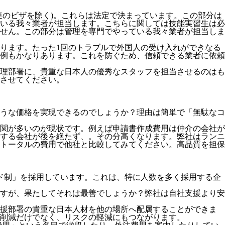
連のビザを除く)。これらは法定で決まっています。この部分は
いる我々業者が担当します。こちらに関しては技能実習生は必
せん。この部分は管理を専門でやっている我々業者が担当しま
ります。たった1回のトラブルで外国人の受け入れができなる
例もかなりあります。これを防ぐため、信頼できる業者に依頼
理部署に、貴重な日本人の優秀なスタッフを担当させるのはも
させてください。
うな価格を実現できるのでしょうか？理由は簡単で「無駄なコ
関が多いのが現状です。例えば申請書作成費用は仲介の会社が
する会社が後を絶たず、。その分高くなります。弊社はランニ
トータルの費用で他社と比較してみてください。
高品質を担保
ド制」を採用
しています。これは、特に人数を多く採用する企
すが、果たしてそれは最善でしょうか？弊社は自社支援より安
支援部署の貴重な日本人材を他の場所へ配属することができま
削減だけでなく、リスクの軽減にもつながります。