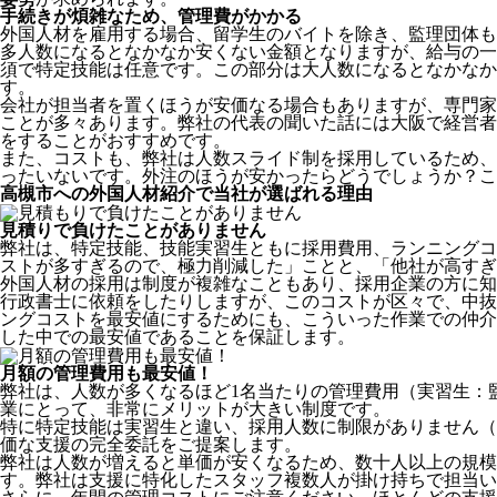
手続きが煩雑なため、管理費がかかる
外国人材を雇用する場合、留学生のバイトを除き、
監理団体も
多人数になるとなかなか安くない金額となりますが、給与の一
須で特定技能は任意です。この部分は大人数になるとなかなか
す。
会社が担当者を置くほうが安価なる場合もありますが、専門家
ことが多々あります。弊社の代表の聞いた話には大阪で経営者
をすることがおすすめです。
また、コストも、弊社は人数スライド制を採用しているため、
ったいないです。外注のほうが安かったらどうでしょうか？こ
高槻市への外国人材紹介で当社が選ばれる理由
見積りで負けたことがありません
弊社は、特定技能、技能実習生ともに採用費用、ランニングコ
ストが多すぎるので、極力削減した」ことと、
「他社が高すぎ
外国人材の採用は制度が複雑なこともあり、採用企業の方に知
行政書士に依頼をしたりしますが、このコストが区々で、中抜
ングコストを最安値にするためにも、こういった作業での仲介
した中での最安値であることを保証します。
月額の管理費用も最安値！
弊社は、
人数が多くなるほど1名当たりの管理費用（実習生：
業にとって、非常にメリットが大きい制度です。
特に特定技能は実習生と違い、採用人数に制限がありません（
価な支援の完全委託をご提案します。
弊社は人数が増えると単価が安くなるため、数十人以上の規
す。弊社は支援に特化したスタッフ複数人が掛け持ちで担当い