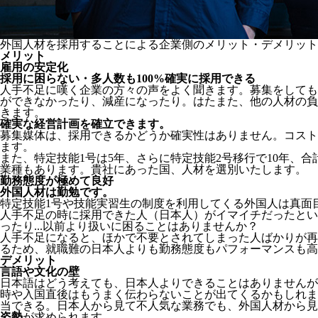
外国人材を採用することによる企業側のメリット・デメリット
メリット
雇用の安定化
採用に困らない・多人数も100%確実に採用できる
人手不足に嘆く企業の方々の声をよく聞きます。募集をしても
ができなかったり、減産になったり。はたまた、他の人材の負
きます。
確実な経営計画を確立できます。
募集媒体は、採用できるかどうか確実性はありません。コスト
ます。
また、特定技能1号は5年、さらに特定技能2号移行で10年、合
業種もあります。貴社にあった国、人材を選別いたします。
勤務態度が極めて良好
外国人材は勤勉です。
特定技能1号や技能実習生の制度を利用してくる外国人は真面
人手不足の時に採用できた人（日本人）がイマイチだったとい
ったり...以前より扱いに困ることはありませんか？
人手不足になると、ほかで不要とされてしまった人ばかりが再
るため、就職難の日本人よりも勤務態度もパフォーマンスも高
デメリット
言語や文化の壁
日本語はどう考えても、日本人よりできることはありませんが
時や入国直後はもうまく伝わらないことが出てくるかもしれま
当できる。日本人から見て不人気な業務でも、外国人材から見
姿勢
が求められます。