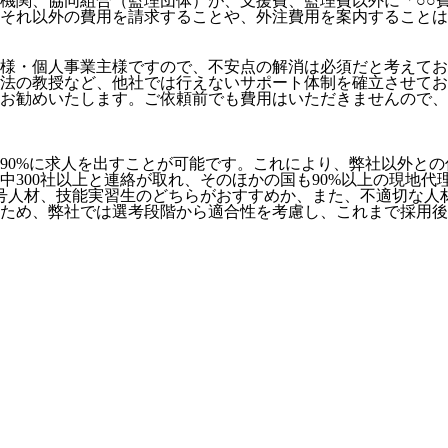
機関、協同組合（監理団体）が、支援費、監理費以外に「○○
それ以外の費用を請求することや、外注費用を案内することは
様・個人事業主様ですので、不安点の解消は必須だと考えてお
法の教授など、
他社では行えないサポート体制
を確立させてお
お勧めいたします。ご依頼前でも費用はいただきませんので、お
90%に求人を出すことが可能
です。これにより、弊社以外との
社中300社以上と連絡が取れ、そのほかの国も90%以上の現地
号人材、技能実習生のどちらがおすすめか、また、不適切な人
ため、弊社では選考段階から適合性を考慮し、これまで採用後