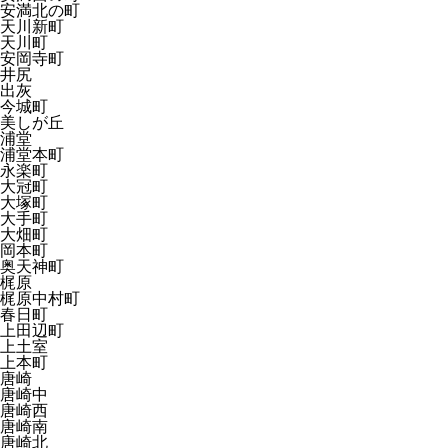
安満北の町
天川新町
天川町
安岡寺町
井尻
出灰
今城町
美しが丘
浦堂
浦堂本町
永楽町
大冠町
大塚町
大手町
大畑町
岡本町
奥天神町
梶原
梶原中村町
春日町
上田辺町
上土室
上本町
唐崎
唐崎中
唐崎西
唐崎南
唐崎北