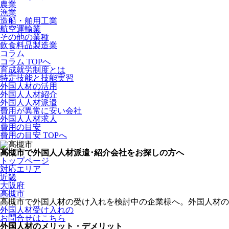
農業
漁業
造船・舶用工業
航空運輸業
その他の業種
飲食料品製造業
コラム
コラム TOPへ
育成就労制度とは
特定技能と技能実習
外国人材の活用
外国人人材紹介
外国人人材派遣
費用が異常に安い会社
外国人人材求人
費用の目安
費用の目安 TOPへ
高槻市で外国人人材派遣･紹介会社をお探しの方へ
トップページ
対応エリア
近畿
大阪府
高槻市
高槻市で外国人材の受け入れを検討中の企業様へ。外国人材
外国人材受け入れの
お問合せはこちら
外国人材のメリット・デメリット