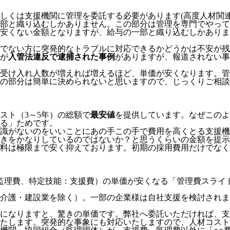
しくは支援機関に管理を委託する必要
があります(高度人材関
部と織り込むしかありません。この部分は管理を専門でやって
安くない金額となりますが、給与の一部と織り込むしかありま
でない方に突発的なトラブルに対応できるかどうかは不安が残
が
入管法違反で逮捕された事例
がありますが、報道されない事
受け入れ人数が増えれば増えるほど、単価が安くなります。管
の部分は簡単に決められないと思いますので、じっくりご相談
スト（3～5年）の総額で
最安値
を提供しています。なぜこのよ
る」
ためです。
識がないのをいいことにあの手この手で費用を高くとる支援機
きをかなりしているのではないか？と思うくらいの金額を提示
料は極限まで安く抑えております。
初期の採用費用だけでなく
監理費、特定技能：支援費）の単価が安くなる「管理費スライ
介護・建設業を除く）。一部の企業様は自社支援を検討されま
模になりますと、驚きの単価です。弊社へ委託いただければ、
たします。突発的な事象にも対応いたしますので、人材コスト