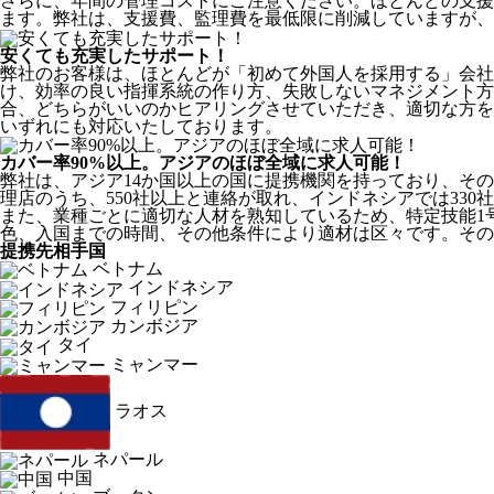
さらに、年間の管理コストにご注意ください。ほとんどの支援
ます。弊社は、支援費、監理費を最低限に削減していますが、
安くても充実したサポート！
弊社のお客様は、ほとんどが
「初めて外国人を採用する」
会社
け、効率の良い指揮系統の作り方、失敗しないマネジメント方
合、どちらがいいのかヒアリングさせていただき、適切な方を
いずれにも対応いたしております。
カバー率90%以上。アジアのほぼ全域に求人可能！
弊社は、
アジア14か国以上の国に提携機関を持っており、その
理店のうち、550社以上と連絡が取れ、インドネシアでは330
また、業種ごとに適切な人材を熟知しているため、特定技能1
色、入国までの時間、その他条件により適材は区々です。その
提携先相手国
ベトナム
インドネシア
フィリピン
カンボジア
タイ
ミャンマー
ラオス
ネパール
中国