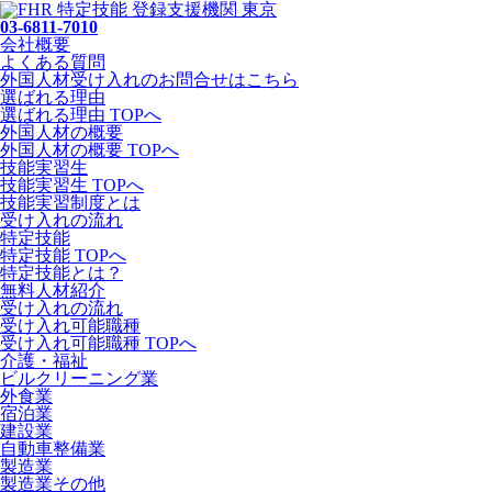
03-6811-7010
会社概要
よくある質問
外国人材受け入れの
お問合せ
はこちら
選ばれる理由
選ばれる理由 TOPへ
外国人材の概要
外国人材の概要 TOPへ
技能実習生
技能実習生 TOPへ
技能実習制度とは
受け入れの流れ
特定技能
特定技能 TOPへ
特定技能とは？
無料人材紹介
受け入れの流れ
受け入れ可能職種
受け入れ可能職種 TOPへ
介護・福祉
ビルクリーニング業
外食業
宿泊業
建設業
自動車整備業
製造業
製造業その他