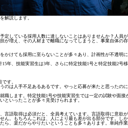
を解説します。
予定している採用人数に達しないことはありませんか？人員が
担が増え、その人材まで離職になってしまうと、事業自体の存
をかけても採用に至らないことが多々あり、計画性が不透明にな
計15年、技能実習生は3年、さらに特定技能1号と特定技能2号
目
です。
うのは人手不足あるあるです。やっと応募が来たと思ったのに
就職します。特定技能1号や技能実習生では一定の試験や面接
いといったことが多々見受けられます。
、言語取得は必須だと、全員考えています。言語取得に意欲が
せん。
もちろんこれは、人により最も差が出る部分です。しか
たら、楽だからやりたいということも多々あります。単純作業