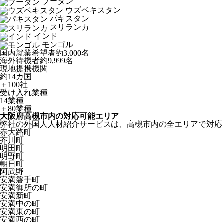
ブータン
ウズベキスタン
パキスタン
スリランカ
インド
モンゴル
国内就業希望者
約3,000名
海外待機者
約9,999名
現地提携機関
約14カ国
＋100社
受け入れ業種
14業種
＋80業種
大阪府高槻市内の対応可能エリア
弊社の外国人人材紹介サービスは、高槻市内の全エリアで対応
赤大路町
芥川町
明田町
明野町
朝日町
阿武野
安満磐手町
安満御所の町
安満新町
安満中の町
安満東の町
安満西の町