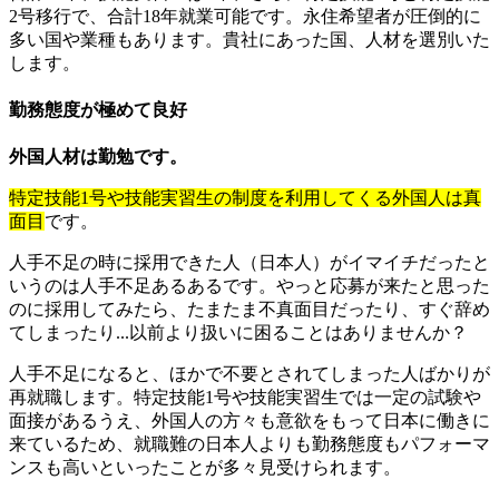
2号移行で、合計18年就業可能です。永住希望者が圧倒的に
多い国や業種もあります。貴社にあった国、人材を選別いた
します。
勤務態度が極めて良好
外国人材は勤勉です。
特定技能1号や技能実習生の制度を利用してくる外国人は真
面目
です。
人手不足の時に採用できた人（日本人）がイマイチだったと
いうのは人手不足あるあるです。やっと応募が来たと思った
のに採用してみたら、たまたま不真面目だったり、すぐ辞め
てしまったり...以前より扱いに困ることはありませんか？
人手不足になると、ほかで不要とされてしまった人ばかりが
再就職します。特定技能1号や技能実習生では一定の試験や
面接があるうえ、外国人の方々も意欲をもって日本に働きに
来ているため、就職難の日本人よりも勤務態度もパフォーマ
ンスも高いといったことが多々見受けられます。