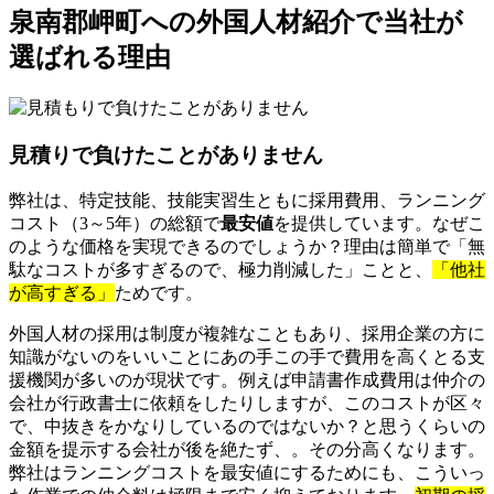
泉南郡岬町への外国人材紹介で当社が
選ばれる理由
見積りで負けたことがありません
弊社は、特定技能、技能実習生ともに採用費用、ランニング
コスト（3～5年）の総額で
最安値
を提供しています。なぜこ
のような価格を実現できるのでしょうか？理由は簡単で「無
駄なコストが多すぎるので、極力削減した」ことと、
「他社
が高すぎる」
ためです。
外国人材の採用は制度が複雑なこともあり、採用企業の方に
知識がないのをいいことにあの手この手で費用を高くとる支
援機関が多いのが現状です。例えば申請書作成費用は仲介の
会社が行政書士に依頼をしたりしますが、このコストが区々
で、中抜きをかなりしているのではないか？と思うくらいの
金額を提示する会社が後を絶たず、。その分高くなります。
弊社はランニングコストを最安値にするためにも、こういっ