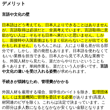
デメリット
言語や文化の壁
日本語はどう考えても、日本人よりできることはありません
が、言語取得は必須だと、全員考えています。言語取得に意
欲がない人は、そもそも日本へ来たいと思いません。しか
し、面接時や入国直後はもうまく伝わらないことが出てくる
かもしれません。
もちろんこれは、人により最も差が出る部
分です。しかし、逆の発想もあります。日本語を使わなくて
もいい業務を担当できる。日本人から見て不人気な業務で
も、外国人材から見たら、楽だからやりたいということも
多々あります。単純作業も、楽だという人が多いです。
言語
や文化の違いを受け入れる姿勢
が求められます。
手続きが煩雑なため、管理費がかかる
外国人材を雇用する場合、留学生のバイトを除き、
監理団体
もしくは支援機関に管理を委託する必要
があります(高度人
材関連のビザを除く)。これらは法定で決まっています。こ
の部分は多人数になるとなかなか安くない金額となります