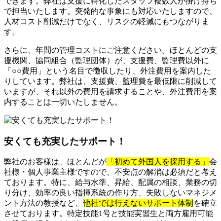
できます。弊社は支援に特化したスタッフ複数人が掛け持ち
で担当いたします。突発的な事象にも対応いたしますので、
人材コスト削減だけでなく、リスクの軽減にもつながりま
す。
さらに、年間の管理コストにご注意ください。ほとんどの支
援機関、協同組合（監理団体）が、支援費、監理費以外に
「○○費用」という名目で徴収したり、外注費用を案内した
りしています。弊社は、支援費、監理費を最低限に削減して
いますが、それ以外の費用を請求することや、外注費用を案
内することは一切いたしません。
安くても充実したサポート！
弊社のお客様は、ほとんどが
「初めて外国人を採用する」
会
社様・個人事業主様ですので、不安点の解消は必須だと考え
ております。特に、給与水準、昇給、配属の相談、業務の切
り分け、効率の良い指揮系統の作り方、失敗しないマネジメ
ント方法の教授など、
他社では行えないサポート体制
を確立
させております。特定技能1号と技能実習生と両方雇用可能