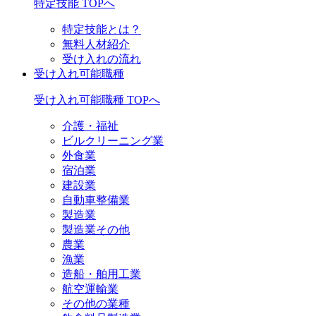
特定技能 TOPへ
特定技能とは？
無料人材紹介
受け入れの流れ
受け入れ可能職種
受け入れ可能職種 TOPへ
介護・福祉
ビルクリーニング業
外食業
宿泊業
建設業
自動車整備業
製造業
製造業その他
農業
漁業
造船・舶用工業
航空運輸業
その他の業種