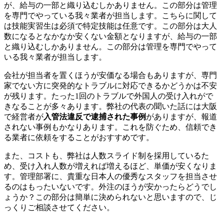
が、給与の一部と織り込むしかありません。この部分は管理
を専門でやっている我々業者が担当します。こちらに関して
は技能実習生は必須で特定技能は任意です。この部分は大人
数になるとなかなか安くない金額となりますが、給与の一部
と織り込むしかありません。この部分は管理を専門でやって
いる我々業者が担当します。
会社が担当者を置くほうが安価なる場合もありますが、専門
家でない方に突発的なトラブルに対応できるかどうかは不安
が残ります。たった1回のトラブルで外国人の受け入れがで
きなることが多々あります。弊社の代表の聞いた話には大阪
で経営者が
入管法違反で逮捕された事例
がありますが、報道
されない事例もかなりあります。これを防ぐため、信頼でき
る業者に依頼をすることがおすすめです。
また、コストも、弊社は人数スライド制を採用しているた
め、受け入れ人数が増えれば増えるほど、単価が安くなりま
す。管理部署に、貴重な日本人の優秀なスタッフを担当させ
るのはもったいないです。外注のほうが安かったらどうでし
ょうか？この部分は簡単に決められないと思いますので、じ
っくりご相談させてください。