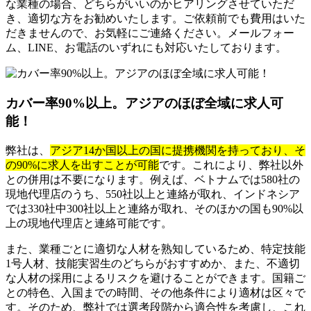
な業種の場合、どちらがいいのかヒアリングさせていただ
き、適切な方をお勧めいたします。ご依頼前でも費用はいた
だきませんので、お気軽にご連絡ください。メールフォー
ム、LINE、お電話のいずれにも対応いたしております。
カバー率90%以上。アジアのほぼ全域に求人可
能！
弊社は、
アジア14か国以上の国に提携機関を持っており、そ
の90%に求人を出すことが可能
です。これにより、弊社以外
との併用は不要になります。例えば、ベトナムでは580社の
現地代理店のうち、550社以上と連絡が取れ、インドネシア
では330社中300社以上と連絡が取れ、そのほかの国も90%以
上の現地代理店と連絡可能です。
また、業種ごとに適切な人材を熟知しているため、特定技能
1号人材、技能実習生のどちらがおすすめか、また、不適切
な人材の採用によるリスクを避けることができます。国籍ご
との特色、入国までの時間、その他条件により適材は区々で
す。そのため、弊社では選考段階から適合性を考慮し、これ