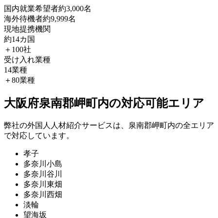
国内就業希望者
約3,000名
海外待機者
約9,999名
現地提携機関
約14カ国
＋100社
受け入れ業種
14業種
＋80業種
大阪府泉南郡岬町内の対応可能エリア
弊社の外国人人材紹介サービスは、泉南郡岬町内の全エリア
で対応しています。
孝子
多奈川小島
多奈川谷川
多奈川東畑
多奈川西畑
淡輪
望海坂