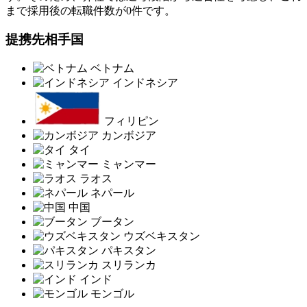
まで採用後の転職件数が0件です。
提携先相手国
ベトナム
インドネシア
フィリピン
カンボジア
タイ
ミャンマー
ラオス
ネパール
中国
ブータン
ウズベキスタン
パキスタン
スリランカ
インド
モンゴル