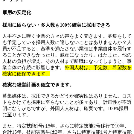
雇用の安定化
採用に困らない・多人数も100%確実に採用できる
人手不足に嘆く企業の方々の声をよく聞きます。募集をして
も予定している採用人数に達しないことはありませんか？人
員が不足すると、基準を満たさない業種は事業自体を履行す
ることができなかったり、減産になったり。はたまた、他の
人材の負担が増え、その人材まで離職になってしまうと、事
業自体の存続に影響します。
外国人材は、予定数、希望数を
確実に確保できます。
確実な経営計画を確立できます。
募集媒体は、採用できるかどうか確実性はありません。コス
トをかけても採用に至らないことが多々あり、計画性が不透
明になりがちですが、外国人人材は、確実です。100%採用
に至ります。
また、特定技能1号は5年、さらに特定技能2号移行で10年、
合計15年、技能実習生は3年、さらに特定技能1号と特定技能