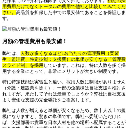
た作業での仲介料は極限まで安く抑えております。
初期の採
用費用だけでなくトータルの費用で他社と比較してみてくだ
さい。
高品質を担保した中での最安値であることを保証しま
す。
月額の管理費用も最安値！
弊社は、
人数が多くなるほど1名当たりの管理費用（実習
生：監理費、特定技能：支援費）の単価が安くなる「管理費
スライド制」を採用
しています。これは、特に人数を多く採
用する企業にとって、非常にメリットが大きい制度です。
特に特定技能は実習生と違い、採用人数に制限がありません
（介護・建設業を除く）。一部の企業様は自社支援を検討さ
れますが、果たしてそれは最善でしょうか？弊社は自社支援
より安価な支援の完全委託をご提案します。
弊社は人数が増えると単価が安くなるため、数十人以上の規
模になりますと、驚きの単価です。弊社へ委託いただけれ
ば、支援部署の貴重な日本人材を他の場所へ配属することが