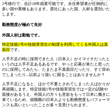
2号移行で、合計18年就業可能です。永住希望者が圧倒的に
多い国や業種もあります。貴社にあった国、人材を選別いた
します。
勤務態度が極めて良好
外国人材は勤勉です。
特定技能1号や技能実習生の制度を利用してくる外国人は真
面目
です。
人手不足の時に採用できた人（日本人）がイマイチだったと
いうのは人手不足あるあるです。やっと応募が来たと思った
のに採用してみたら、たまたま不真面目だったり、すぐ辞め
てしまったり...以前より扱いに困ることはありませんか？
人手不足になると、ほかで不要とされてしまった人ばかりが
再就職します。特定技能1号や技能実習生では一定の試験や
面接があるうえ、外国人の方々も意欲をもって日本に働きに
来ているため、就職難の日本人よりも勤務態度もパフォーマ
ンスも高いといったことが多々見受けられます。