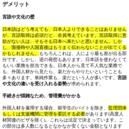
デメリット
言語や文化の壁
日本語はどう考えても、日本人よりできることはありません
が、言語取得は必須だと、全員考えています。言語取得に意
欲がない人は、そもそも日本へ来たいと思いません。しか
し、面接時や入国直後はもうまく伝わらないことが出てくる
かもしれません。
もちろんこれは、人により最も差が出る部
分です。しかし、逆の発想もあります。日本語を使わなくて
もいい業務を担当できる。日本人から見て不人気な業務で
も、外国人材から見たら、楽だからやりたいということも
多々あります。単純作業も、楽だという人が多いです。
言語
や文化の違いを受け入れる姿勢
が求められます。
手続きが煩雑なため、管理費がかかる
外国人材を雇用する場合、留学生のバイトを除き、
監理団体
もしくは支援機関に管理を委託する必要
があります(高度人
材関連のビザを除く)。これらは法定で決まっています。こ
の部分は多人数になるとなかなか安くない金額となります