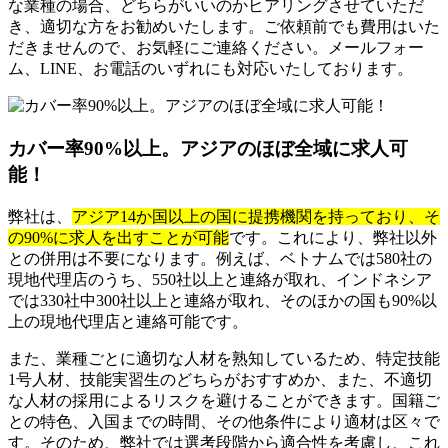
な業種の場合、どちらがいいのかヒアリングさせていただ
き、適切な方をお勧めいたします。ご依頼前でも費用はいた
だきませんので、お気軽にご連絡ください。メールフォー
ム、LINE、お電話のいずれにも対応いたしております。
カバー率90%以上。アジアのほぼ全域に求人可
能！
弊社は、
アジア14か国以上の国に提携機関を持っており、そ
の90%に求人を出すことが可能
です。これにより、弊社以外
との併用は不要になります。例えば、ベトナムでは580社の
現地代理店のうち、550社以上と連絡が取れ、インドネシア
では330社中300社以上と連絡が取れ、そのほかの国も90%以
上の現地代理店と連絡可能です。
また、業種ごとに適切な人材を熟知しているため、特定技能
1号人材、技能実習生のどちらがおすすめか、また、不適切
な人材の採用によるリスクを避けることができます。国籍ご
との特色、入国までの時間、その他条件により適材は区々で
す。そのため、弊社では選考段階から適合性を考慮し、これ