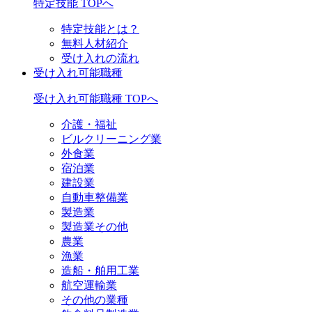
特定技能 TOPへ
特定技能とは？
無料人材紹介
受け入れの流れ
受け入れ可能職種
受け入れ可能職種 TOPへ
介護・福祉
ビルクリーニング業
外食業
宿泊業
建設業
自動車整備業
製造業
製造業その他
農業
漁業
造船・舶用工業
航空運輸業
その他の業種