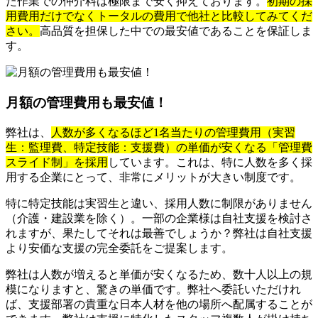
た作業での仲介料は極限まで安く抑えております。
初期の採
用費用だけでなくトータルの費用で他社と比較してみてくだ
さい。
高品質を担保した中での最安値であることを保証しま
す。
月額の管理費用も最安値！
弊社は、
人数が多くなるほど1名当たりの管理費用（実習
生：監理費、特定技能：支援費）の単価が安くなる「管理費
スライド制」を採用
しています。これは、特に人数を多く採
用する企業にとって、非常にメリットが大きい制度です。
特に特定技能は実習生と違い、採用人数に制限がありません
（介護・建設業を除く）。一部の企業様は自社支援を検討さ
れますが、果たしてそれは最善でしょうか？弊社は自社支援
より安価な支援の完全委託をご提案します。
弊社は人数が増えると単価が安くなるため、数十人以上の規
模になりますと、驚きの単価です。弊社へ委託いただけれ
ば、支援部署の貴重な日本人材を他の場所へ配属することが