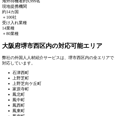
海外待機者
約9,999名
現地提携機関
約14カ国
＋100社
受け入れ業種
14業種
＋80業種
大阪府堺市西区内の対応可能エリア
弊社の外国人人材紹介サービスは、堺市西区内の全エリアで
対応しています。
石津西町
上野芝町
上野芝向ケ丘町
家原寺町
鳳北町
鳳中町
鳳西町
鳳東町