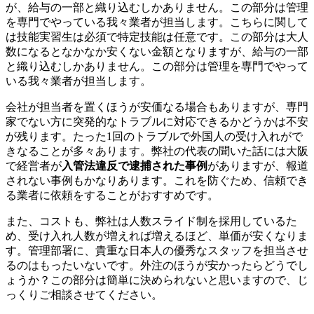
が、給与の一部と織り込むしかありません。この部分は管理
を専門でやっている我々業者が担当します。こちらに関して
は技能実習生は必須で特定技能は任意です。この部分は大人
数になるとなかなか安くない金額となりますが、給与の一部
と織り込むしかありません。この部分は管理を専門でやって
いる我々業者が担当します。
会社が担当者を置くほうが安価なる場合もありますが、専門
家でない方に突発的なトラブルに対応できるかどうかは不安
が残ります。たった1回のトラブルで外国人の受け入れがで
きなることが多々あります。弊社の代表の聞いた話には大阪
で経営者が
入管法違反で逮捕された事例
がありますが、報道
されない事例もかなりあります。これを防ぐため、信頼でき
る業者に依頼をすることがおすすめです。
また、コストも、弊社は人数スライド制を採用しているた
め、受け入れ人数が増えれば増えるほど、単価が安くなりま
す。管理部署に、貴重な日本人の優秀なスタッフを担当させ
るのはもったいないです。外注のほうが安かったらどうでし
ょうか？この部分は簡単に決められないと思いますので、じ
っくりご相談させてください。