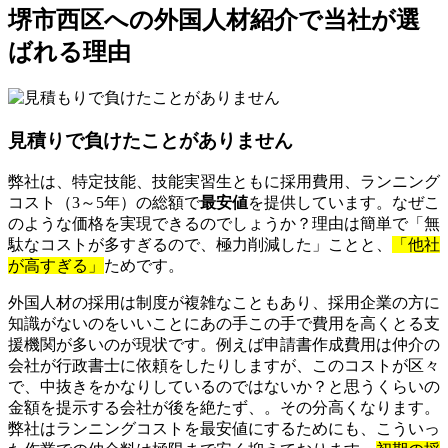
堺市西区への外国人材紹介で当社が選
ばれる理由
見積りで負けたことがありません
弊社は、特定技能、技能実習生ともに採用費用、ランニング
コスト（3～5年）の総額で
最安値
を提供しています。なぜこ
のような価格を実現できるのでしょうか？理由は簡単で「無
駄なコストが多すぎるので、極力削減した」ことと、
「他社
が高すぎる」
ためです。
外国人材の採用は制度が複雑なこともあり、採用企業の方に
知識がないのをいいことにあの手この手で費用を高くとる支
援機関が多いのが現状です。例えば申請書作成費用は仲介の
会社が行政書士に依頼をしたりしますが、このコストが区々
で、中抜きをかなりしているのではないか？と思うくらいの
金額を提示する会社が後を絶たず、。その分高くなります。
弊社はランニングコストを最安値にするためにも、こういっ