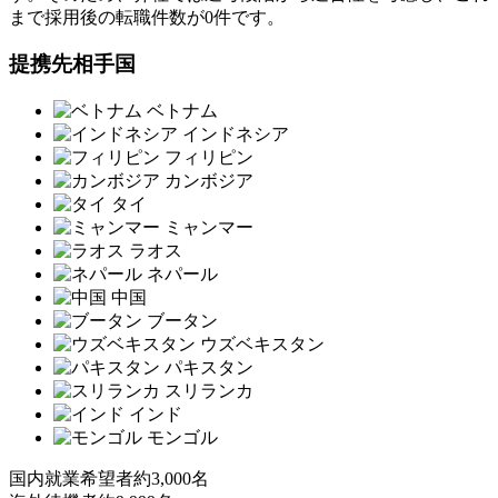
まで採用後の転職件数が0件です。
提携先相手国
ベトナム
インドネシア
フィリピン
カンボジア
タイ
ミャンマー
ラオス
ネパール
中国
ブータン
ウズベキスタン
パキスタン
スリランカ
インド
モンゴル
国内就業希望者
約3,000名