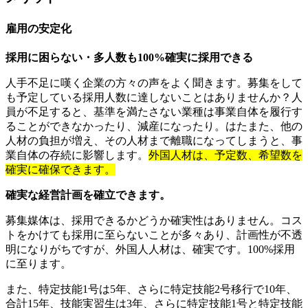
雇用の安定化
採用に困らない・多人数も100%確実に採用できる
人手不足に嘆く企業の方々の声をよく聞きます。募集をして
も予定している採用人数に達しないことはありませんか？人
員が不足すると、基準を満たさない業種は事業自体を履行す
ることができなかったり、減産になったり。はたまた、他の
人材の負担が増え、その人材まで離職になってしまうと、事
業自体の存続に影響します。
外国人材は、予定数、希望数を
確実に確保できます。
確実な経営計画を確立できます。
募集媒体は、採用できるかどうか確実性はありません。コス
トをかけても採用に至らないことが多々あり、計画性が不透
明になりがちですが、外国人人材は、確実です。100%採用
に至ります。
また、特定技能1号は5年、さらに特定技能2号移行で10年、
合計15年、技能実習生は3年、さらに特定技能1号と特定技能