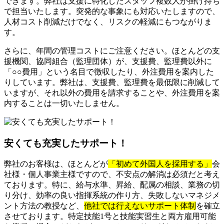
できます。弊社は支援に特化したスタッフ複数人が掛け持ち
で担当いたします。突発的な事象にも対応いたしますので、
人材コスト削減だけでなく、リスクの軽減にもつながりま
す。
さらに、年間の管理コストにご注意ください。ほとんどの支
援機関、協同組合（監理団体）が、支援費、監理費以外に
「○○費用」という名目で徴収したり、外注費用を案内した
りしています。弊社は、支援費、監理費を最低限に削減して
いますが、それ以外の費用を請求することや、外注費用を案
内することは一切いたしません。
安くても充実したサポート！
弊社のお客様は、ほとんどが
「初めて外国人を採用する」
会
社様・個人事業主様ですので、不安点の解消は必須だと考え
ております。特に、給与水準、昇給、配属の相談、業務の切
り分け、効率の良い指揮系統の作り方、失敗しないマネジメ
ント方法の教授など、
他社では行えないサポート体制
を確立
させております。特定技能1号と技能実習生と両方雇用可能