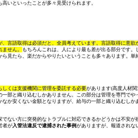
も高いといったことが多々見受けられます。
が、言語取得は必須だと、全員考えています。言語取得に意欲
れません。
もちろんこれは、人により最も差が出る部分です。
から見たら、楽だからやりたいということも多々あります。単
もしくは支援機関に管理を委託する必要
があります(高度人材
の一部と織り込むしかありません。この部分は管理を専門でや
かなか安くない金額となりますが、給与の一部と織り込むしか
家でない方に突発的なトラブルに対応できるかどうかは不安が
営者が
入管法違反で逮捕された事例
がありますが、報道されな