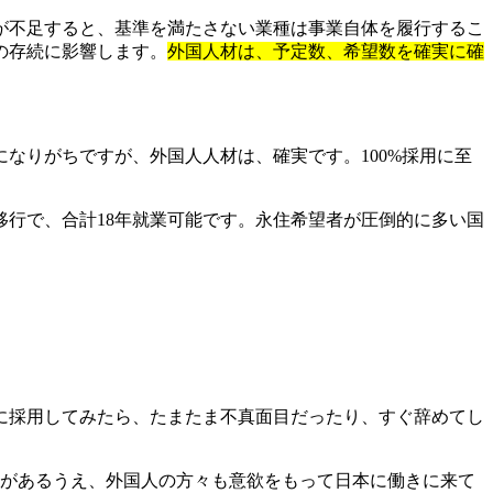
が不足すると、基準を満たさない業種は事業自体を履行するこ
の存続に影響します。
外国人材は、予定数、希望数を確実に確
なりがちですが、外国人人材は、確実です。100%採用に至
号移行で、合計18年就業可能です。永住希望者が圧倒的に多い国
に採用してみたら、たまたま不真面目だったり、すぐ辞めてし
接があるうえ、外国人の方々も意欲をもって日本に働きに来て