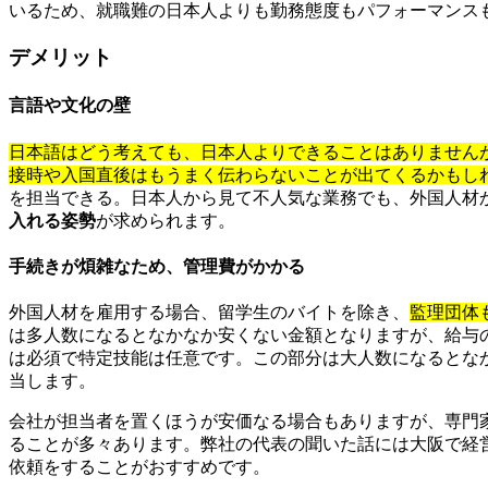
いるため、就職難の日本人よりも勤務態度もパフォーマンス
デメリット
言語や文化の壁
日本語はどう考えても、日本人よりできることはありません
接時や入国直後はもうまく伝わらないことが出てくるかもし
を担当できる。日本人から見て不人気な業務でも、外国人材
入れる姿勢
が求められます。
手続きが煩雑なため、管理費がかかる
外国人材を雇用する場合、留学生のバイトを除き、
監理団体
は多人数になるとなかなか安くない金額となりますが、給与
は必須で特定技能は任意です。この部分は大人数になるとな
当します。
会社が担当者を置くほうが安価なる場合もありますが、専門
ることが多々あります。弊社の代表の聞いた話には大阪で経
依頼をすることがおすすめです。