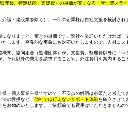
：監理費、特定技能：支援費）の単価が安くなる「管理費スラ
（介護・建設業を除く）。一部の企業様は自社支援を検討され
模になりますと、驚きの単価です。弊社へ委託いただければ、
いたします。突発的な事象にも対応いたしますので、人材コス
援機関、協同組合（監理団体）が、支援費、監理費以外に「○○
が、それ以外の費用を請求することや、外注費用を案内するこ
社様・個人事業主様ですので、不安点の解消は必須だと考えて
方法の教授など、
他社では行えないサポート体制
を確立させて
をお勧めいたします。ご依頼前でも費用はいただきませんので