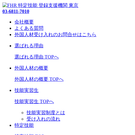
03-6811-7010
会社概要
よくある質問
外国人材受け入れの
お問合せ
はこちら
選ばれる理由
選ばれる理由 TOPへ
外国人材の概要
外国人材の概要 TOPへ
技能実習生
技能実習生 TOPへ
技能実習制度とは
受け入れの流れ
特定技能