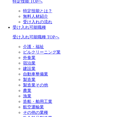
特定技能 TOPへ
特定技能とは？
無料人材紹介
受け入れの流れ
受け入れ可能職種
受け入れ可能職種 TOPへ
介護・福祉
ビルクリーニング業
外食業
宿泊業
建設業
自動車整備業
製造業
製造業その他
農業
漁業
造船・舶用工業
航空運輸業
その他の業種