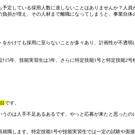
も予定している採用人数に達しないことはありませんか？人員
の負担が増え、その人材まで離職になってしまうと、事業自体
をかけても採用に至らないことが多々あり、計画性が不透明に
合計15年、技能実習生は3年、さらに特定技能1号と特定技能2
。
面目
です。
いうのは人手不足あるあるです。やっと応募が来たと思ったの
再就職します。特定技能1号や技能実習生では一定の試験や面