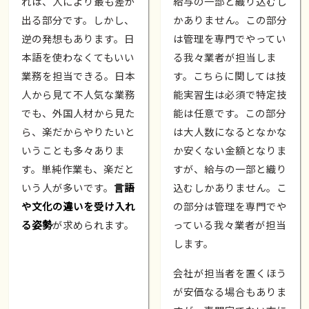
れは、人により最も差が
給与の一部と織り込むし
出る部分です。しかし、
かありません。この部分
逆の発想もあります。日
は管理を専門でやってい
本語を使わなくてもいい
る我々業者が担当しま
業務を担当できる。日本
す。こちらに関しては技
人から見て不人気な業務
能実習生は必須で特定技
でも、外国人材から見た
能は任意です。この部分
ら、楽だからやりたいと
は大人数になるとなかな
いうことも多々ありま
か安くない金額となりま
す。単純作業も、楽だと
すが、給与の一部と織り
いう人が多いです。
言語
込むしかありません。こ
や文化の違いを受け入れ
の部分は管理を専門でや
る姿勢
が求められます。
っている我々業者が担当
します。
会社が担当者を置くほう
が安価なる場合もありま