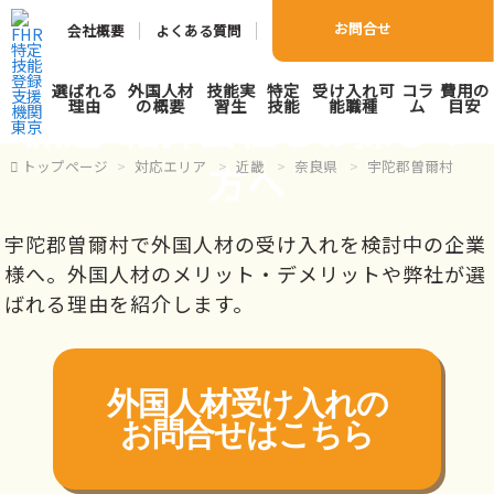
お問合せ
会社概要
よくある質問
宇陀郡曽爾村で外国人人材
選ばれる
外国人材
技能実
特定
受け入れ可
コラ
費用の
理由
の概要
習生
技能
能職種
ム
目安
派遣･紹介会社をお探しの
方へ
トップページ
対応エリア
近畿
奈良県
宇陀郡曽爾村
宇陀郡曽爾村で外国人材の受け入れを検討中の企業
様へ。外国人材のメリット・デメリットや弊社が選
ばれる理由を紹介します。
外国人材受け入れの
お問合せはこちら