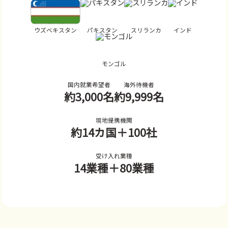
ウズベキスタン
パキスタン
スリランカ
インド
モンゴル
国内就業希望者
海外待機者
約3,000名
約9,999名
現地提携機関
約14カ国
＋100社
受け入れ業種
14業種
＋80業種