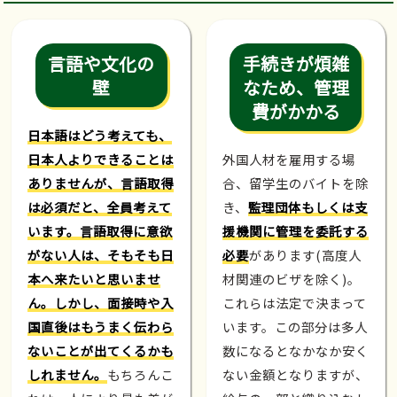
言語や文化の
手続きが煩雑
壁
なため、管理
費がかかる
日本語はどう考えても、
日本人よりできることは
外国人材を雇用する場
ありませんが、言語取得
合、留学生のバイトを除
は必須だと、全員考えて
き、
監理団体もしくは支
います。言語取得に意欲
援機関に管理を委託する
がない人は、そもそも日
必要
があります(高度人
本へ来たいと思いませ
材関連のビザを除く)。
ん。しかし、面接時や入
これらは法定で決まって
国直後はもうまく伝わら
います。この部分は多人
ないことが出てくるかも
数になるとなかなか安く
しれません。
もちろんこ
ない金額となりますが、