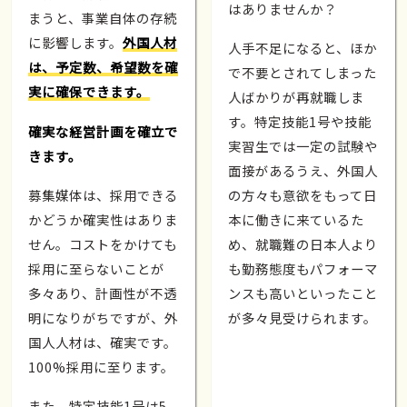
はありませんか？
まうと、事業自体の存続
に影響します。
外国人材
人手不足になると、ほか
は、予定数、希望数を確
で不要とされてしまった
実に確保できます。
人ばかりが再就職しま
す。特定技能1号や技能
確実な経営計画を確立で
実習生では一定の試験や
きます。
面接があるうえ、外国人
募集媒体は、採用できる
の方々も意欲をもって日
かどうか確実性はありま
本に働きに来ているた
せん。コストをかけても
め、就職難の日本人より
採用に至らないことが
も勤務態度もパフォーマ
多々あり、計画性が不透
ンスも高いといったこと
明になりがちですが、外
が多々見受けられます。
国人人材は、確実です。
100%採用に至ります。
また、特定技能1号は5