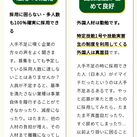
めて良好
採用に困らない・多人数
も100%確実に採用でき
外国人材は勤勉です。
る
特定技能1号や技能実習
人手不足に嘆く企業の
生の制度を利用してくる
方々の声をよく聞きま
外国人は真面目
です。
す。募集をしても予定し
人手不足の時に採用でき
ている採用人数に達しな
た人（日本人）がイマイ
いことはありませんか？
チだったというのは人手
人員が不足すると、基準
不足あるあるです。やっ
を満たさない業種は事業
と応募が来たと思ったの
自体を履行することがで
に採用してみたら、たま
きなかったり、減産にな
たま不真面目だったり、
ったり。はたまた、他の
すぐ辞めてしまったり...
人材の負担が増え、その
以前より扱いに困ること
人材まで離職になってし