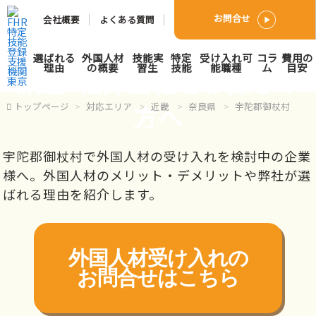
お問合せ
会社概要
よくある質問
宇陀郡御杖村で外国人人材
選ばれる
外国人材
技能実
特定
受け入れ可
コラ
費用の
理由
の概要
習生
技能
能職種
ム
目安
派遣･紹介会社をお探しの
方へ
トップページ
対応エリア
近畿
奈良県
宇陀郡御杖村
宇陀郡御杖村で外国人材の受け入れを検討中の企業
様へ。外国人材のメリット・デメリットや弊社が選
ばれる理由を紹介します。
外国人材受け入れの
お問合せはこちら