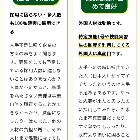
めて良好
採用に困らない・多人数
も100%確実に採用でき
外国人材は勤勉です。
る
特定技能1号や技能実習
人手不足に嘆く企業の
生の制度を利用してくる
方々の声をよく聞きま
外国人は真面目
です。
す。募集をしても予定し
人手不足の時に採用でき
ている採用人数に達しな
た人（日本人）がイマイ
いことはありませんか？
チだったというのは人手
人員が不足すると、基準
不足あるあるです。やっ
を満たさない業種は事業
と応募が来たと思ったの
自体を履行することがで
に採用してみたら、たま
きなかったり、減産にな
たま不真面目だったり、
ったり。はたまた、他の
すぐ辞めてしまったり...
人材の負担が増え、その
以前より扱いに困ること
人材まで離職になってし