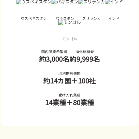
ウズベキスタン
パキスタン
スリランカ
インド
モンゴル
国内就業希望者
海外待機者
約3,000名
約9,999名
現地提携機関
約14カ国
＋100社
受け入れ業種
14業種
＋80業種