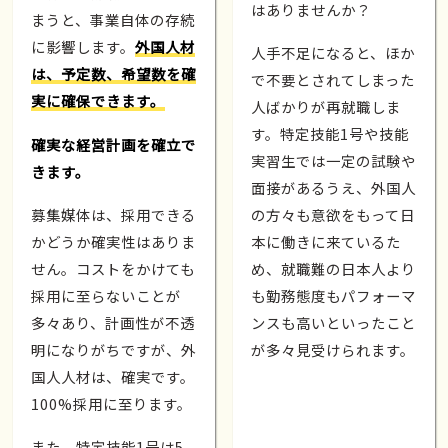
はありませんか？
まうと、事業自体の存続
に影響します。
外国人材
人手不足になると、ほか
は、予定数、希望数を確
で不要とされてしまった
実に確保できます。
人ばかりが再就職しま
す。特定技能1号や技能
確実な経営計画を確立で
実習生では一定の試験や
きます。
面接があるうえ、外国人
募集媒体は、採用できる
の方々も意欲をもって日
かどうか確実性はありま
本に働きに来ているた
せん。コストをかけても
め、就職難の日本人より
採用に至らないことが
も勤務態度もパフォーマ
多々あり、計画性が不透
ンスも高いといったこと
明になりがちですが、外
が多々見受けられます。
国人人材は、確実です。
100%採用に至ります。
また、特定技能1号は5