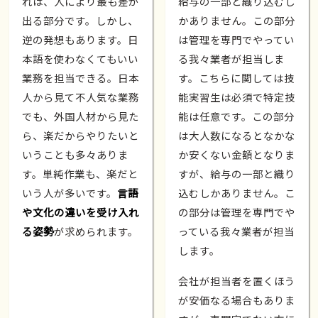
れは、人により最も差が
給与の一部と織り込むし
出る部分です。しかし、
かありません。この部分
逆の発想もあります。日
は管理を専門でやってい
本語を使わなくてもいい
る我々業者が担当しま
業務を担当できる。日本
す。こちらに関しては技
人から見て不人気な業務
能実習生は必須で特定技
でも、外国人材から見た
能は任意です。この部分
ら、楽だからやりたいと
は大人数になるとなかな
いうことも多々ありま
か安くない金額となりま
す。単純作業も、楽だと
すが、給与の一部と織り
いう人が多いです。
言語
込むしかありません。こ
や文化の違いを受け入れ
の部分は管理を専門でや
る姿勢
が求められます。
っている我々業者が担当
します。
会社が担当者を置くほう
が安価なる場合もありま