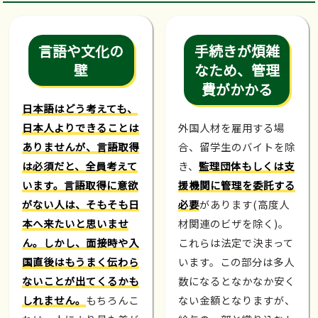
言語や文化の
手続きが煩雑
壁
なため、管理
費がかかる
日本語はどう考えても、
日本人よりできることは
外国人材を雇用する場
ありませんが、言語取得
合、留学生のバイトを除
は必須だと、全員考えて
き、
監理団体もしくは支
います。言語取得に意欲
援機関に管理を委託する
がない人は、そもそも日
必要
があります(高度人
本へ来たいと思いませ
材関連のビザを除く)。
ん。しかし、面接時や入
これらは法定で決まって
国直後はもうまく伝わら
います。この部分は多人
ないことが出てくるかも
数になるとなかなか安く
しれません。
もちろんこ
ない金額となりますが、