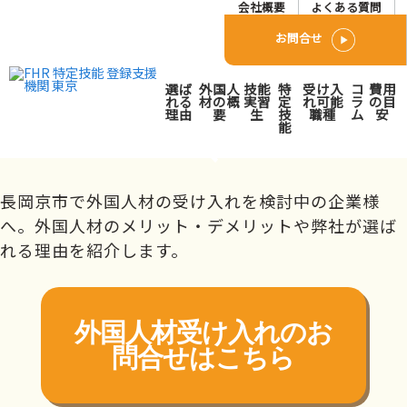
会社概要
よくある質問
お問合せ
長岡京市で外国人人材派
選ば
外国人
技能
特
受け入
コ
費用
遣･紹介会社をお探しの方
れる
材の概
実習
定
れ可能
ラ
の目
理由
要
生
技
職種
ム
安
能
へ
トップページ
対応エリア
近畿
京都府
長岡京市
長岡京市で外国人材の受け入れを検討中の企業様
へ。外国人材のメリット・デメリットや弊社が選ば
れる理由を紹介します。
外国人材受け入れの
お
問合せはこちら