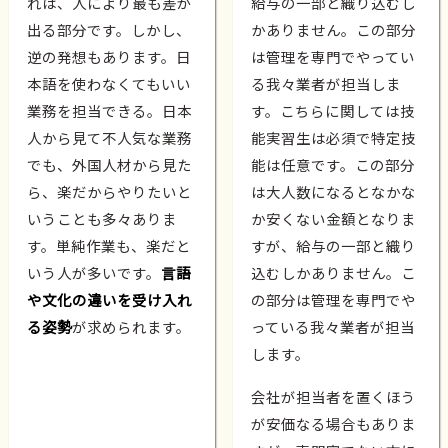
れは、人により最も差が
給与の一部と織り込むし
出る部分です。しかし、
かありません。この部分
逆の発想もあります。日
は管理を専門でやってい
本語を使わなくてもいい
る我々業者が担当しま
業務を担当できる。日本
す。こちらに関しては技
人から見て不人気な業務
能実習生は必須で特定技
でも、外国人材から見た
能は任意です。この部分
ら、楽だからやりたいと
は大人数になるとなかな
いうことも多々ありま
か安くない金額となりま
す。単純作業も、楽だと
すが、給与の一部と織り
いう人が多いです。
言語
込むしかありません。こ
や文化の違いを受け入れ
の部分は管理を専門でや
る姿勢
が求められます。
っている我々業者が担当
します。
会社が担当者を置くほう
が安価なる場合もありま