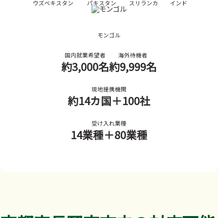
ウズベキスタン
パキスタン
スリランカ
インド
モンゴル
国内就業希望者
海外待機者
約3,000名
約9,999名
現地提携機関
約14カ国
＋100社
受け入れ業種
14業種
＋80業種