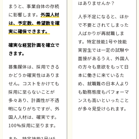
はありませんか？
まうと、事業自体の存続
に影響します。
外国人材
人手不足になると、ほか
は、予定数、希望数を確
で不要とされてしまった
実に確保できます。
人ばかりが再就職しま
す。特定技能1号や技能
確実な経営計画を確立で
実習生では一定の試験や
きます。
面接があるうえ、外国人
募集媒体は、採用できる
の方々も意欲をもって日
かどうか確実性はありま
本に働きに来ているた
せん。コストをかけても
め、就職難の日本人より
採用に至らないことが
も勤務態度もパフォーマ
多々あり、計画性が不透
ンスも高いといったこと
明になりがちですが、外
が多々見受けられます。
国人人材は、確実です。
100%採用に至ります。
また、特定技能1号は5