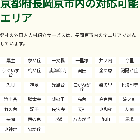
京都府長岡京市内の対応可能
エリア
弊社の外国人人材紹介サービスは、長岡京市内の全エリアで対応
しています。
粟生
泉が丘
一文橋
一里塚
井ノ内
今里
うぐいす
梅が丘
奥海印寺
開田
金ケ原
河陽が丘
台
久貝
神足
光風台
こがねが
柴の里
下海印寺
丘
浄土谷
勝竜寺
城の里
高台
高台西
滝ノ町
竹の台
調子
長法寺
天神
東和苑
友岡
長岡
西の京
野添
八条が丘
花山
馬場
東神足
緑が丘