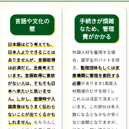
言語や文化の
手続きが煩雑
壁
なため、管理
費がかかる
日本語はどう考えても、
日本人よりできることは
外国人材を雇用する場
ありませんが、言語取得
合、留学生のバイトを除
は必須だと、全員考えて
き、
監理団体もしくは支
います。言語取得に意欲
援機関に管理を委託する
がない人は、そもそも日
必要
があります(高度人
本へ来たいと思いませ
材関連のビザを除く)。
ん。しかし、面接時や入
これらは法定で決まって
国直後はもうまく伝わら
います。この部分は多人
ないことが出てくるかも
数になるとなかなか安く
しれません。
もちろんこ
ない金額となりますが、