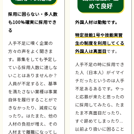
めて良好
採用に困らない・多人数
も100%確実に採用でき
外国人材は勤勉です。
る
特定技能1号や技能実習
人手不足に嘆く企業の
生の制度を利用してくる
方々の声をよく聞きま
外国人は真面目
です。
す。募集をしても予定し
人手不足の時に採用でき
ている採用人数に達しな
た人（日本人）がイマイ
いことはありませんか？
チだったというのは人手
人員が不足すると、基準
不足あるあるです。やっ
を満たさない業種は事業
と応募が来たと思ったの
自体を履行することがで
に採用してみたら、たま
きなかったり、減産にな
たま不真面目だったり、
ったり。はたまた、他の
すぐ辞めてしまったり...
人材の負担が増え、その
以前より扱いに困ること
人材まで離職になってし