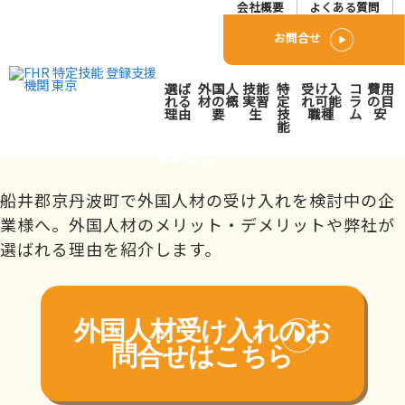
会社概要
よくある質問
お問合せ
船井郡京丹波町で外国人人
選ば
外国人
技能
特
受け入
コ
費用
材派遣･紹介会社をお探し
れる
材の概
実習
定
れ可能
ラ
の目
理由
要
生
技
職種
ム
安
能
の方へ
トップページ
対応エリア
近畿
京都府
船井郡京丹波町
船井郡京丹波町で外国人材の受け入れを検討中の企
業様へ。外国人材のメリット・デメリットや弊社が
選ばれる理由を紹介します。
外国人材受け入れの
お
問合せはこちら