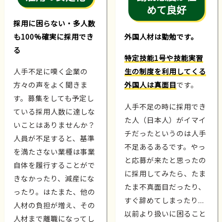
めて良好
採用に困らない・多人数
も100%確実に採用でき
外国人材は勤勉です。
る
特定技能1号や技能実習
人手不足に嘆く企業の
生の制度を利用してくる
方々の声をよく聞きま
外国人は真面目
です。
す。募集をしても予定し
人手不足の時に採用でき
ている採用人数に達しな
た人（日本人）がイマイ
いことはありませんか？
チだったというのは人手
人員が不足すると、基準
不足あるあるです。やっ
を満たさない業種は事業
と応募が来たと思ったの
自体を履行することがで
に採用してみたら、たま
きなかったり、減産にな
たま不真面目だったり、
ったり。はたまた、他の
すぐ辞めてしまったり...
人材の負担が増え、その
以前より扱いに困ること
人材まで離職になってし