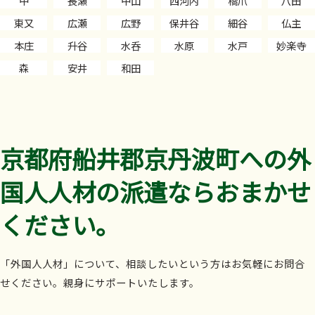
中
長瀬
中山
西河内
橋爪
八田
東又
広瀬
広野
保井谷
細谷
仏主
本庄
升谷
水呑
水原
水戸
妙楽寺
森
安井
和田
京都府船井郡京丹波町への外
国人人材の派遣ならおまかせ
ください。
「外国人人材」について、相談したいという方はお気軽にお問合
せください。親身にサポートいたします。