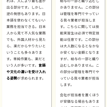
れは、人により最も差が
給与の一部と織り込むし
出る部分です。しかし、
かありません。この部分
逆の発想もあります。日
は管理を専門でやってい
本語を使わなくてもいい
る我々業者が担当しま
業務を担当できる。日本
す。こちらに関しては技
人から見て不人気な業務
能実習生は必須で特定技
でも、外国人材から見た
能は任意です。この部分
ら、楽だからやりたいと
は大人数になるとなかな
いうことも多々ありま
か安くない金額となりま
す。単純作業も、楽だと
すが、給与の一部と織り
いう人が多いです。
言語
込むしかありません。こ
や文化の違いを受け入れ
の部分は管理を専門でや
る姿勢
が求められます。
っている我々業者が担当
します。
会社が担当者を置くほう
が安価なる場合もありま