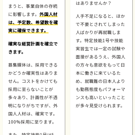
はありませんか？
まうと、事業自体の存続
に影響します。
外国人材
人手不足になると、ほか
は、予定数、希望数を確
で不要とされてしまった
実に確保できます。
人ばかりが再就職しま
す。特定技能1号や技能
確実な経営計画を確立で
実習生では一定の試験や
きます。
面接があるうえ、外国人
募集媒体は、採用できる
の方々も意欲をもって日
かどうか確実性はありま
本に働きに来ているた
せん。コストをかけても
め、就職難の日本人より
採用に至らないことが
も勤務態度もパフォーマ
多々あり、計画性が不透
ンスも高いといったこと
明になりがちですが、外
が多々見受けられます。
国人人材は、確実です。
100%採用に至ります。
また、特定技能1号は5