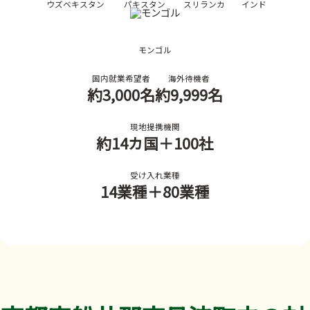
ウズベキスタン
パキスタン
スリランカ
インド
モンゴル
国内就業希望者
海外待機者
約3,000名
約9,999名
現地提携機関
約14カ国
＋100社
受け入れ業種
14業種
＋80業種