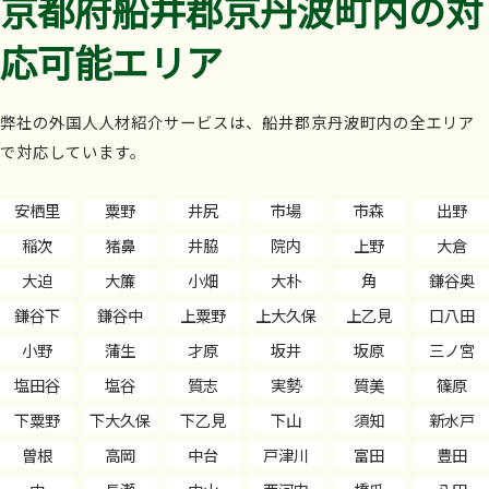
京都府船井郡京丹波町内の対
応可能エリア
弊社の外国人人材紹介サービスは、船井郡京丹波町内の全エリア
で対応しています。
安栖里
粟野
井尻
市場
市森
出野
稲次
猪鼻
井脇
院内
上野
大倉
大迫
大簾
小畑
大朴
角
鎌谷奥
鎌谷下
鎌谷中
上粟野
上大久保
上乙見
口八田
小野
蒲生
才原
坂井
坂原
三ノ宮
塩田谷
塩谷
質志
実勢
質美
篠原
下粟野
下大久保
下乙見
下山
須知
新水戸
曽根
高岡
中台
戸津川
富田
豊田