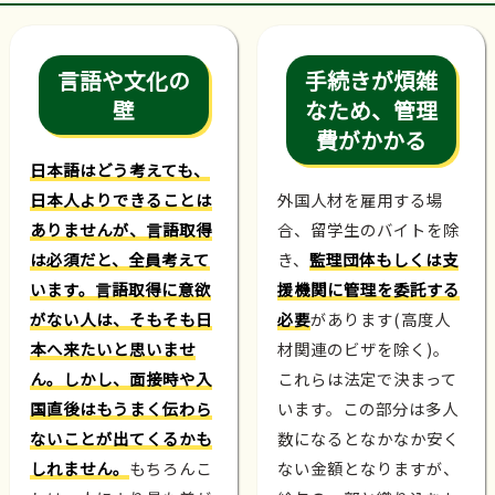
言語や文化の
手続きが煩雑
壁
なため、管理
費がかかる
日本語はどう考えても、
日本人よりできることは
外国人材を雇用する場
ありませんが、言語取得
合、留学生のバイトを除
は必須だと、全員考えて
き、
監理団体もしくは支
います。言語取得に意欲
援機関に管理を委託する
がない人は、そもそも日
必要
があります(高度人
本へ来たいと思いませ
材関連のビザを除く)。
ん。しかし、面接時や入
これらは法定で決まって
国直後はもうまく伝わら
います。この部分は多人
ないことが出てくるかも
数になるとなかなか安く
しれません。
もちろんこ
ない金額となりますが、