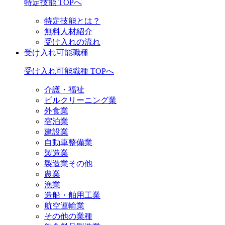
特定技能 TOPへ
特定技能とは？
無料人材紹介
受け入れの流れ
受け入れ可能職種
受け入れ可能職種 TOPへ
介護・福祉
ビルクリーニング業
外食業
宿泊業
建設業
自動車整備業
製造業
製造業その他
農業
漁業
造船・舶用工業
航空運輸業
その他の業種