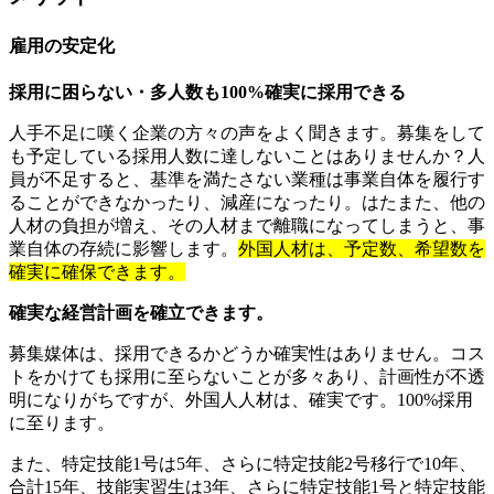
雇用の安定化
採用に困らない・多人数も100%確実に採用できる
人手不足に嘆く企業の方々の声をよく聞きます。募集をして
も予定している採用人数に達しないことはありませんか？人
員が不足すると、基準を満たさない業種は事業自体を履行す
ることができなかったり、減産になったり。はたまた、他の
人材の負担が増え、その人材まで離職になってしまうと、事
業自体の存続に影響します。
外国人材は、予定数、希望数を
確実に確保できます。
確実な経営計画を確立できます。
募集媒体は、採用できるかどうか確実性はありません。コス
トをかけても採用に至らないことが多々あり、計画性が不透
明になりがちですが、外国人人材は、確実です。100%採用
に至ります。
また、特定技能1号は5年、さらに特定技能2号移行で10年、
合計15年、技能実習生は3年、さらに特定技能1号と特定技能