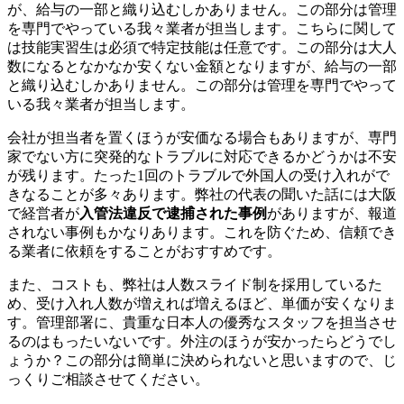
が、給与の一部と織り込むしかありません。この部分は管理
を専門でやっている我々業者が担当します。こちらに関して
は技能実習生は必須で特定技能は任意です。この部分は大人
数になるとなかなか安くない金額となりますが、給与の一部
と織り込むしかありません。この部分は管理を専門でやって
いる我々業者が担当します。
会社が担当者を置くほうが安価なる場合もありますが、専門
家でない方に突発的なトラブルに対応できるかどうかは不安
が残ります。たった1回のトラブルで外国人の受け入れがで
きなることが多々あります。弊社の代表の聞いた話には大阪
で経営者が
入管法違反で逮捕された事例
がありますが、報道
されない事例もかなりあります。これを防ぐため、信頼でき
る業者に依頼をすることがおすすめです。
また、コストも、弊社は人数スライド制を採用しているた
め、受け入れ人数が増えれば増えるほど、単価が安くなりま
す。管理部署に、貴重な日本人の優秀なスタッフを担当させ
るのはもったいないです。外注のほうが安かったらどうでし
ょうか？この部分は簡単に決められないと思いますので、じ
っくりご相談させてください。