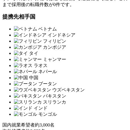
まで採用後の転職件数が0件です。
提携先相手国
ベトナム
インドネシア
フィリピン
カンボジア
タイ
ミャンマー
ラオス
ネパール
中国
ブータン
ウズベキスタン
パキスタン
スリランカ
インド
モンゴル
国内就業希望者
約3,000名