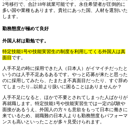
2号移行で、合計18年就業可能です。永住希望者が圧倒的に
多い国や業種もあります。貴社にあった国、人材を選別いた
します。
勤務態度が極めて良好
外国人材は勤勉です。
特定技能1号や技能実習生の制度を利用してくる外国人は真
面目
です。
人手不足の時に採用できた人（日本人）がイマイチだったと
いうのは人手不足あるあるです。やっと応募が来たと思った
のに採用してみたら、たまたま不真面目だったり、すぐ辞め
てしまったり...以前より扱いに困ることはありませんか？
人手不足になると、ほかで不要とされてしまった人ばかりが
再就職します。特定技能1号や技能実習生では一定の試験や
面接があるうえ、外国人の方々も意欲をもって日本に働きに
来ているため、就職難の日本人よりも勤務態度もパフォーマ
ンスも高いといったことが多々見受けられます。