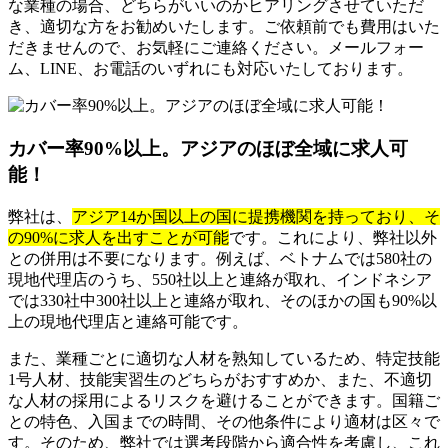
な業種の場合、どちらがいいのかヒアリングさせていただ
き、適切な方をお勧めいたします。ご依頼前でも費用はいた
だきませんので、お気軽にご連絡ください。メールフォー
ム、LINE、お電話のいずれにも対応いたしております。
カバー率90%以上。アジアのほぼ全域に求人可
能！
弊社は、
アジア14か国以上の国に提携機関を持っており、そ
の90%に求人を出すことが可能
です。これにより、弊社以外
との併用は不要になります。例えば、ベトナムでは580社の
現地代理店のうち、550社以上と連絡が取れ、インドネシア
では330社中300社以上と連絡が取れ、そのほかの国も90%以
上の現地代理店と連絡可能です。
また、業種ごとに適切な人材を熟知しているため、特定技能
1号人材、技能実習生のどちらがおすすめか、また、不適切
な人材の採用によるリスクを避けることができます。国籍ご
との特色、入国までの時間、その他条件により適材は区々で
す。そのため、弊社では選考段階から適合性を考慮し、これ