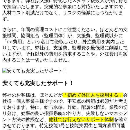
できます。弊社は支援に特化したスタッフ複数人が掛け持ち
で担当いたします。突発的な事象にも対応いたしますので、
人材コスト削減だけでなく、リスクの軽減にもつながりま
す。
さらに、年間の管理コストにご注意ください。ほとんどの支
援機関、協同組合（監理団体）が、支援費、監理費以外に
「○○費用」という名目で徴収したり、外注費用を案内した
りしています。弊社は、支援費、監理費を最低限に削減して
いますが、それ以外の費用を請求することや、外注費用を案
内することは一切いたしません。
安くても充実したサポート！
弊社のお客様は、ほとんどが
「初めて外国人を採用する」
会
社様・個人事業主様ですので、不安点の解消は必須だと考え
ております。特に、給与水準、昇給、配属の相談、業務の切
り分け、効率の良い指揮系統の作り方、失敗しないマネジメ
ント方法の教授など、
他社では行えないサポート体制
を確立
させております。特定技能1号と技能実習生と両方雇用可能