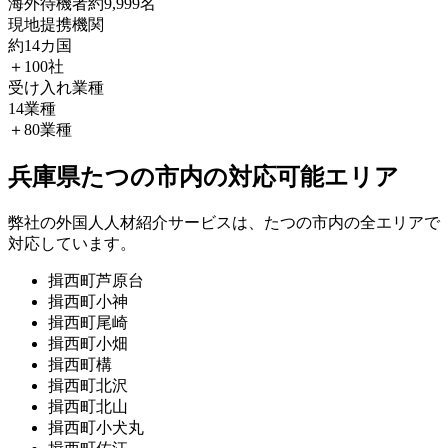
海外待機者
約9,999名
現地提携機関
約14カ国
＋100社
受け入れ業種
14業種
＋80業種
兵庫県たつの市内の対応可能エリア
弊社の外国人人材紹介サービスは、たつの市内の全エリアで
対応しています。
揖西町芦原台
揖西町小神
揖西町尾崎
揖西町小畑
揖西町構
揖西町北沢
揖西町北山
揖西町小犬丸