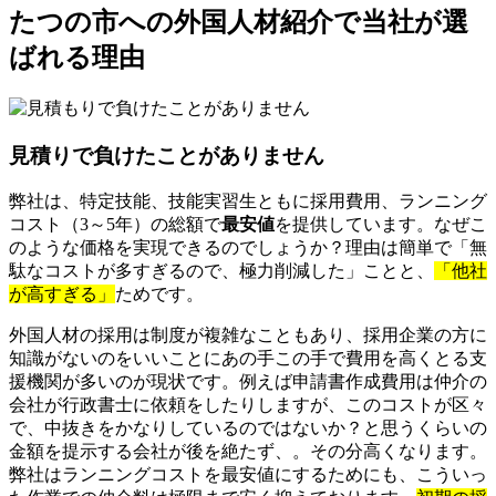
たつの市への外国人材紹介で当社が選
ばれる理由
見積りで負けたことがありません
弊社は、特定技能、技能実習生ともに採用費用、ランニング
コスト（3～5年）の総額で
最安値
を提供しています。なぜこ
のような価格を実現できるのでしょうか？理由は簡単で「無
駄なコストが多すぎるので、極力削減した」ことと、
「他社
が高すぎる」
ためです。
外国人材の採用は制度が複雑なこともあり、採用企業の方に
知識がないのをいいことにあの手この手で費用を高くとる支
援機関が多いのが現状です。例えば申請書作成費用は仲介の
会社が行政書士に依頼をしたりしますが、このコストが区々
で、中抜きをかなりしているのではないか？と思うくらいの
金額を提示する会社が後を絶たず、。その分高くなります。
弊社はランニングコストを最安値にするためにも、こういっ