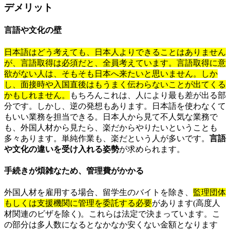
デメリット
言語や文化の壁
日本語はどう考えても、日本人よりできることはありません
が、言語取得は必須だと、全員考えています。言語取得に意
欲がない人は、そもそも日本へ来たいと思いません。しか
し、面接時や入国直後はもうまく伝わらないことが出てくる
かもしれません。
もちろんこれは、人により最も差が出る部
分です。しかし、逆の発想もあります。日本語を使わなくて
もいい業務を担当できる。日本人から見て不人気な業務で
も、外国人材から見たら、楽だからやりたいということも
多々あります。単純作業も、楽だという人が多いです。
言語
や文化の違いを受け入れる姿勢
が求められます。
手続きが煩雑なため、管理費がかかる
外国人材を雇用する場合、留学生のバイトを除き、
監理団体
もしくは支援機関に管理を委託する必要
があります(高度人
材関連のビザを除く)。これらは法定で決まっています。こ
の部分は多人数になるとなかなか安くない金額となります