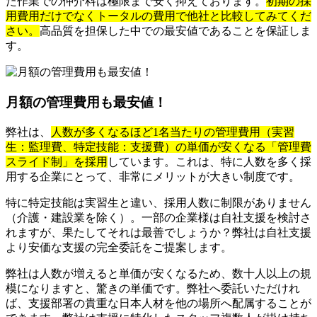
た作業での仲介料は極限まで安く抑えております。
初期の採
用費用だけでなくトータルの費用で他社と比較してみてくだ
さい。
高品質を担保した中での最安値であることを保証しま
す。
月額の管理費用も最安値！
弊社は、
人数が多くなるほど1名当たりの管理費用（実習
生：監理費、特定技能：支援費）の単価が安くなる「管理費
スライド制」を採用
しています。これは、特に人数を多く採
用する企業にとって、非常にメリットが大きい制度です。
特に特定技能は実習生と違い、採用人数に制限がありません
（介護・建設業を除く）。一部の企業様は自社支援を検討さ
れますが、果たしてそれは最善でしょうか？弊社は自社支援
より安価な支援の完全委託をご提案します。
弊社は人数が増えると単価が安くなるため、数十人以上の規
模になりますと、驚きの単価です。弊社へ委託いただけれ
ば、支援部署の貴重な日本人材を他の場所へ配属することが