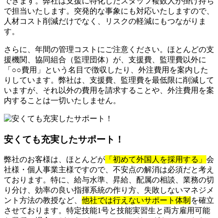
できます。弊社は支援に特化したスタッフ複数人が掛け持ち
で担当いたします。突発的な事象にも対応いたしますので、
人材コスト削減だけでなく、リスクの軽減にもつながりま
す。
さらに、年間の管理コストにご注意ください。ほとんどの支
援機関、協同組合（監理団体）が、支援費、監理費以外に
「○○費用」という名目で徴収したり、外注費用を案内した
りしています。弊社は、支援費、監理費を最低限に削減して
いますが、それ以外の費用を請求することや、外注費用を案
内することは一切いたしません。
安くても充実したサポート！
弊社のお客様は、ほとんどが
「初めて外国人を採用する」
会
社様・個人事業主様ですので、不安点の解消は必須だと考え
ております。特に、給与水準、昇給、配属の相談、業務の切
り分け、効率の良い指揮系統の作り方、失敗しないマネジメ
ント方法の教授など、
他社では行えないサポート体制
を確立
させております。特定技能1号と技能実習生と両方雇用可能