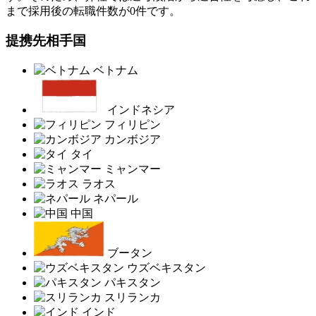
まで採用後の転職件数が0件です。
提携先相手国
ベトナム
インドネシア
フィリピン
カンボジア
タイ
ミャンマー
ラオス
ネパール
中国
ブータン
ウズベキスタン
パキスタン
スリランカ
インド