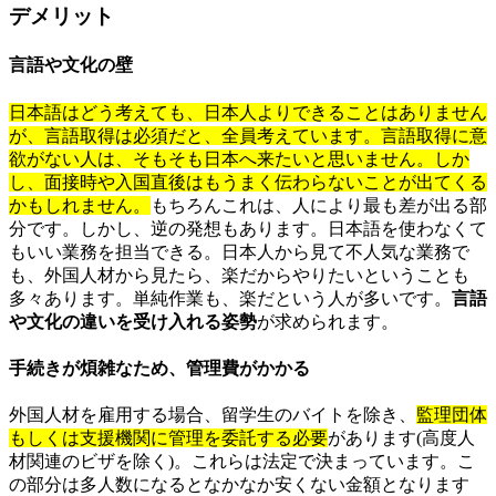
デメリット
言語や文化の壁
日本語はどう考えても、日本人よりできることはありません
が、言語取得は必須だと、全員考えています。言語取得に意
欲がない人は、そもそも日本へ来たいと思いません。しか
し、面接時や入国直後はもうまく伝わらないことが出てくる
かもしれません。
もちろんこれは、人により最も差が出る部
分です。しかし、逆の発想もあります。日本語を使わなくて
もいい業務を担当できる。日本人から見て不人気な業務で
も、外国人材から見たら、楽だからやりたいということも
多々あります。単純作業も、楽だという人が多いです。
言語
や文化の違いを受け入れる姿勢
が求められます。
手続きが煩雑なため、管理費がかかる
外国人材を雇用する場合、留学生のバイトを除き、
監理団体
もしくは支援機関に管理を委託する必要
があります(高度人
材関連のビザを除く)。これらは法定で決まっています。こ
の部分は多人数になるとなかなか安くない金額となります