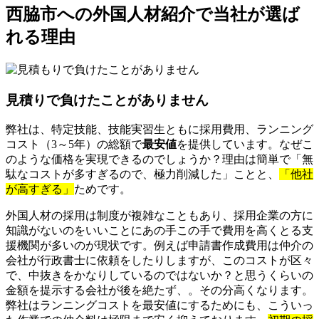
西脇市への外国人材紹介で当社が選ば
れる理由
見積りで負けたことがありません
弊社は、特定技能、技能実習生ともに採用費用、ランニング
コスト（3～5年）の総額で
最安値
を提供しています。なぜこ
のような価格を実現できるのでしょうか？理由は簡単で「無
駄なコストが多すぎるので、極力削減した」ことと、
「他社
が高すぎる」
ためです。
外国人材の採用は制度が複雑なこともあり、採用企業の方に
知識がないのをいいことにあの手この手で費用を高くとる支
援機関が多いのが現状です。例えば申請書作成費用は仲介の
会社が行政書士に依頼をしたりしますが、このコストが区々
で、中抜きをかなりしているのではないか？と思うくらいの
金額を提示する会社が後を絶たず、。その分高くなります。
弊社はランニングコストを最安値にするためにも、こういっ