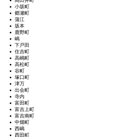
高田井町
小坂町
郷瀬町
蒲江
坂本
鹿野町
嶋
下戸田
住吉町
高嶋町
高松町
谷町
塚口町
津万
出会町
寺内
富田町
富吉上町
富吉南町
中畑町
西嶋
西田町