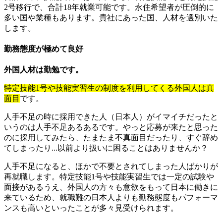
2号移行で、合計18年就業可能です。永住希望者が圧倒的に
多い国や業種もあります。貴社にあった国、人材を選別いた
します。
勤務態度が極めて良好
外国人材は勤勉です。
特定技能1号や技能実習生の制度を利用してくる外国人は真
面目
です。
人手不足の時に採用できた人（日本人）がイマイチだったと
いうのは人手不足あるあるです。やっと応募が来たと思った
のに採用してみたら、たまたま不真面目だったり、すぐ辞め
てしまったり...以前より扱いに困ることはありませんか？
人手不足になると、ほかで不要とされてしまった人ばかりが
再就職します。特定技能1号や技能実習生では一定の試験や
面接があるうえ、外国人の方々も意欲をもって日本に働きに
来ているため、就職難の日本人よりも勤務態度もパフォーマ
ンスも高いといったことが多々見受けられます。