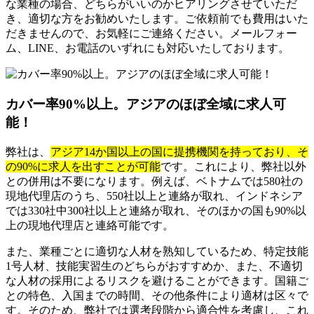
な業種の場合、どちらがいいのかヒアリングさせていただ
き、適切な方をお勧めいたします。ご依頼前でも費用はいた
だきませんので、お気軽にご連絡ください。メールフォー
ム、LINE、お電話のいずれにも対応いたしております。
カバー率90%以上。アジアのほぼ全域に求人可
能！
弊社は、
アジア14か国以上の国に提携機関を持っており、そ
の90%に求人を出すことが可能
です。これにより、弊社以外
との併用は不要になります。例えば、ベトナムでは580社の
現地代理店のうち、550社以上と連絡が取れ、インドネシア
では330社中300社以上と連絡が取れ、そのほかの国も90%以
上の現地代理店と連絡可能です。
また、業種ごとに適切な人材を熟知しているため、特定技能
1号人材、技能実習生のどちらがおすすめか、また、不適切
な人材の採用によるリスクを避けることができます。国籍ご
との特色、入国までの時間、その他条件により適材は区々で
す。そのため、弊社では選考段階から適合性を考慮し、これ