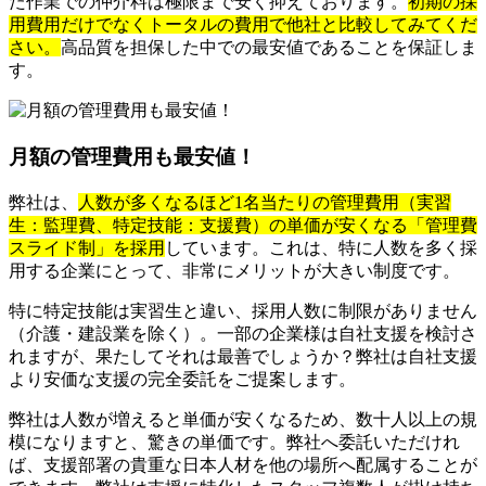
た作業での仲介料は極限まで安く抑えております。
初期の採
用費用だけでなくトータルの費用で他社と比較してみてくだ
さい。
高品質を担保した中での最安値であることを保証しま
す。
月額の管理費用も最安値！
弊社は、
人数が多くなるほど1名当たりの管理費用（実習
生：監理費、特定技能：支援費）の単価が安くなる「管理費
スライド制」を採用
しています。これは、特に人数を多く採
用する企業にとって、非常にメリットが大きい制度です。
特に特定技能は実習生と違い、採用人数に制限がありません
（介護・建設業を除く）。一部の企業様は自社支援を検討さ
れますが、果たしてそれは最善でしょうか？弊社は自社支援
より安価な支援の完全委託をご提案します。
弊社は人数が増えると単価が安くなるため、数十人以上の規
模になりますと、驚きの単価です。弊社へ委託いただけれ
ば、支援部署の貴重な日本人材を他の場所へ配属することが