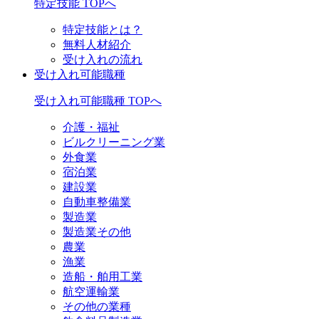
特定技能 TOPへ
特定技能とは？
無料人材紹介
受け入れの流れ
受け入れ可能職種
受け入れ可能職種 TOPへ
介護・福祉
ビルクリーニング業
外食業
宿泊業
建設業
自動車整備業
製造業
製造業その他
農業
漁業
造船・舶用工業
航空運輸業
その他の業種