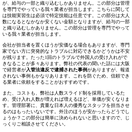
が、給与の一部と織り込むしかありません。この部分は管理
を専門でやっている我々業者が担当します。こちらに関して
は技能実習生は必須で特定技能は任意です。この部分は大人
数になるとなかなか安くない金額となりますが、給与の一部
と織り込むしかありません。この部分は管理を専門でやって
いる我々業者が担当します。
会社が担当者を置くほうが安価なる場合もありますが、専門
家でない方に突発的なトラブルに対応できるかどうかは不安
が残ります。たった1回のトラブルで外国人の受け入れがで
きなることが多々あります。弊社の代表の聞いた話には大阪
で経営者が
入管法違反で逮捕された事例
がありますが、報道
されない事例もかなりあります。これを防ぐため、信頼でき
る業者に依頼をすることがおすすめです。
また、コストも、弊社は人数スライド制を採用しているた
め、受け入れ人数が増えれば増えるほど、単価が安くなりま
す。管理部署に、貴重な日本人の優秀なスタッフを担当させ
るのはもったいないです。外注のほうが安かったらどうでし
ょうか？この部分は簡単に決められないと思いますので、じ
っくりご相談させてください。