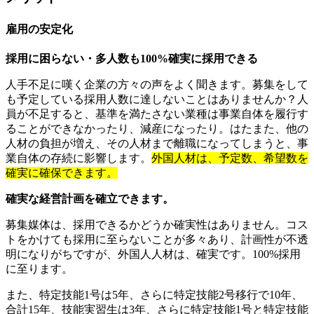
雇用の安定化
採用に困らない・多人数も100%確実に採用できる
人手不足に嘆く企業の方々の声をよく聞きます。募集をして
も予定している採用人数に達しないことはありませんか？人
員が不足すると、基準を満たさない業種は事業自体を履行す
ることができなかったり、減産になったり。はたまた、他の
人材の負担が増え、その人材まで離職になってしまうと、事
業自体の存続に影響します。
外国人材は、予定数、希望数を
確実に確保できます。
確実な経営計画を確立できます。
募集媒体は、採用できるかどうか確実性はありません。コス
トをかけても採用に至らないことが多々あり、計画性が不透
明になりがちですが、外国人人材は、確実です。100%採用
に至ります。
また、特定技能1号は5年、さらに特定技能2号移行で10年、
合計15年、技能実習生は3年、さらに特定技能1号と特定技能