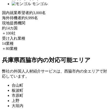
モンゴル
国内就業希望者
約3,000名
海外待機者
約9,999名
現地提携機関
約14カ国
＋100社
受け入れ業種
14業種
＋80業種
兵庫県西脇市内の対応可能エリア
弊社の外国人人材紹介サービスは、西脇市内の全エリアで対
応しています。
合山町
板波町
市原町
上野
大垣内