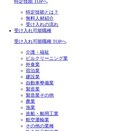
特定技能 TOPへ
特定技能とは？
無料人材紹介
受け入れの流れ
受け入れ可能職種
受け入れ可能職種 TOPへ
介護・福祉
ビルクリーニング業
外食業
宿泊業
建設業
自動車整備業
製造業
製造業その他
農業
漁業
造船・舶用工業
航空運輸業
その他の業種