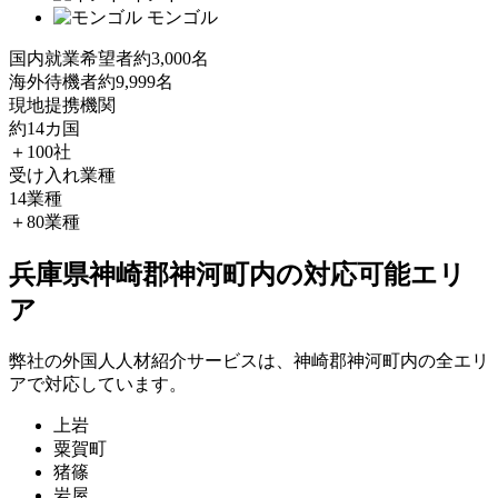
モンゴル
国内就業希望者
約3,000名
海外待機者
約9,999名
現地提携機関
約14カ国
＋100社
受け入れ業種
14業種
＋80業種
兵庫県神崎郡神河町内の対応可能エリ
ア
弊社の外国人人材紹介サービスは、神崎郡神河町内の全エリ
アで対応しています。
上岩
粟賀町
猪篠
岩屋