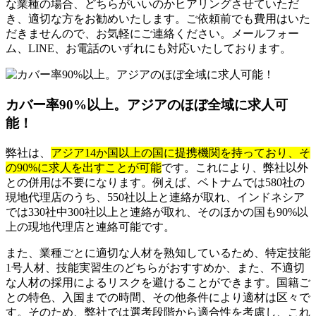
な業種の場合、どちらがいいのかヒアリングさせていただ
き、適切な方をお勧めいたします。ご依頼前でも費用はいた
だきませんので、お気軽にご連絡ください。メールフォー
ム、LINE、お電話のいずれにも対応いたしております。
カバー率90%以上。アジアのほぼ全域に求人可
能！
弊社は、
アジア14か国以上の国に提携機関を持っており、そ
の90%に求人を出すことが可能
です。これにより、弊社以外
との併用は不要になります。例えば、ベトナムでは580社の
現地代理店のうち、550社以上と連絡が取れ、インドネシア
では330社中300社以上と連絡が取れ、そのほかの国も90%以
上の現地代理店と連絡可能です。
また、業種ごとに適切な人材を熟知しているため、特定技能
1号人材、技能実習生のどちらがおすすめか、また、不適切
な人材の採用によるリスクを避けることができます。国籍ご
との特色、入国までの時間、その他条件により適材は区々で
す。そのため、弊社では選考段階から適合性を考慮し、これ