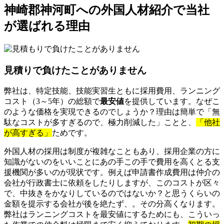
神崎郡神河町への外国人材紹介で当社
が選ばれる理由
見積りで負けたことがありません
弊社は、特定技能、技能実習生ともに採用費用、ランニング
コスト（3～5年）の総額で
最安値
を提供しています。なぜこ
のような価格を実現できるのでしょうか？理由は簡単で「無
駄なコストが多すぎるので、極力削減した」ことと、
「他社
が高すぎる」
ためです。
外国人材の採用は制度が複雑なこともあり、採用企業の方に
知識がないのをいいことにあの手この手で費用を高くとる支
援機関が多いのが現状です。例えば申請書作成費用は仲介の
会社が行政書士に依頼をしたりしますが、このコストが区々
で、中抜きをかなりしているのではないか？と思うくらいの
金額を提示する会社が後を絶たず、。その分高くなります。
弊社はランニングコストを最安値にするためにも、こういっ