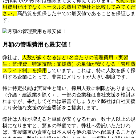
た作業での仲介料は極限まで安く抑えております。
初期の採
用費用だけでなくトータルの費用で他社と比較してみてくだ
さい。
高品質を担保した中での最安値であることを保証しま
す。
月額の管理費用も最安値！
弊社は、
人数が多くなるほど1名当たりの管理費用（実習
生：監理費、特定技能：支援費）の単価が安くなる「管理費
スライド制」を採用
しています。これは、特に人数を多く採
用する企業にとって、非常にメリットが大きい制度です。
特に特定技能は実習生と違い、採用人数に制限がありません
（介護・建設業を除く）。一部の企業様は自社支援を検討さ
れますが、果たしてそれは最善でしょうか？弊社は自社支援
より安価な支援の完全委託をご提案します。
弊社は人数が増えると単価が安くなるため、数十人以上の規
模になりますと、驚きの単価です。弊社へ委託いただけれ
ば、支援部署の貴重な日本人材を他の場所へ配属することが