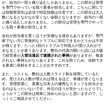
が、給与の一部と織り込むしかありません。この部分は管理
を専門でやっている我々業者が担当します。こちらに関して
は技能実習生は必須で特定技能は任意です。この部分は大人
数になるとなかなか安くない金額となりますが、給与の一部
と織り込むしかありません。この部分は管理を専門でやって
いる我々業者が担当します。
会社が担当者を置くほうが安価なる場合もありますが、専門
家でない方に突発的なトラブルに対応できるかどうかは不安
が残ります。たった1回のトラブルで外国人の受け入れがで
きなることが多々あります。弊社の代表の聞いた話には大阪
で経営者が
入管法違反で逮捕された事例
がありますが、報道
されない事例もかなりあります。これを防ぐため、信頼でき
る業者に依頼をすることがおすすめです。
また、コストも、弊社は人数スライド制を採用しているた
め、受け入れ人数が増えれば増えるほど、単価が安くなりま
す。管理部署に、貴重な日本人の優秀なスタッフを担当させ
るのはもったいないです。外注のほうが安かったらどうでし
ょうか？この部分は簡単に決められないと思いますので、じ
っくりご相談させてください。