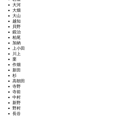
大河
大畑
大山
越知
貝野
鍛治
柏尾
加納
上小田
川上
栗
作畑
新田
杉
高朝田
寺野
寺前
中村
新野
野村
長谷