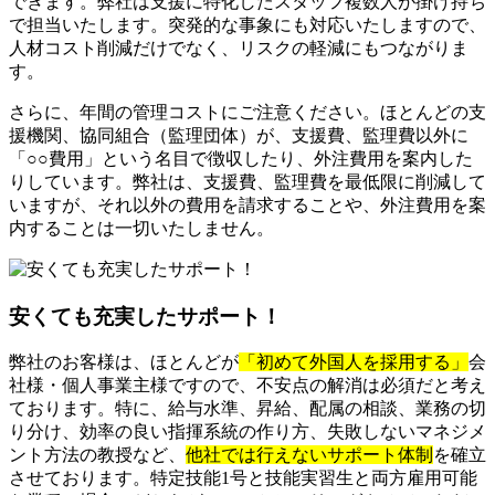
できます。弊社は支援に特化したスタッフ複数人が掛け持ち
で担当いたします。突発的な事象にも対応いたしますので、
人材コスト削減だけでなく、リスクの軽減にもつながりま
す。
さらに、年間の管理コストにご注意ください。ほとんどの支
援機関、協同組合（監理団体）が、支援費、監理費以外に
「○○費用」という名目で徴収したり、外注費用を案内した
りしています。弊社は、支援費、監理費を最低限に削減して
いますが、それ以外の費用を請求することや、外注費用を案
内することは一切いたしません。
安くても充実したサポート！
弊社のお客様は、ほとんどが
「初めて外国人を採用する」
会
社様・個人事業主様ですので、不安点の解消は必須だと考え
ております。特に、給与水準、昇給、配属の相談、業務の切
り分け、効率の良い指揮系統の作り方、失敗しないマネジメ
ント方法の教授など、
他社では行えないサポート体制
を確立
させております。特定技能1号と技能実習生と両方雇用可能