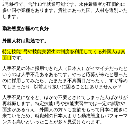
2号移行で、合計18年就業可能です。永住希望者が圧倒的に
多い国や業種もあります。貴社にあった国、人材を選別いた
します。
勤務態度が極めて良好
外国人材は勤勉です。
特定技能1号や技能実習生の制度を利用してくる外国人は真
面目
です。
人手不足の時に採用できた人（日本人）がイマイチだったと
いうのは人手不足あるあるです。やっと応募が来たと思った
のに採用してみたら、たまたま不真面目だったり、すぐ辞め
てしまったり...以前より扱いに困ることはありませんか？
人手不足になると、ほかで不要とされてしまった人ばかりが
再就職します。特定技能1号や技能実習生では一定の試験や
面接があるうえ、外国人の方々も意欲をもって日本に働きに
来ているため、就職難の日本人よりも勤務態度もパフォーマ
ンスも高いといったことが多々見受けられます。