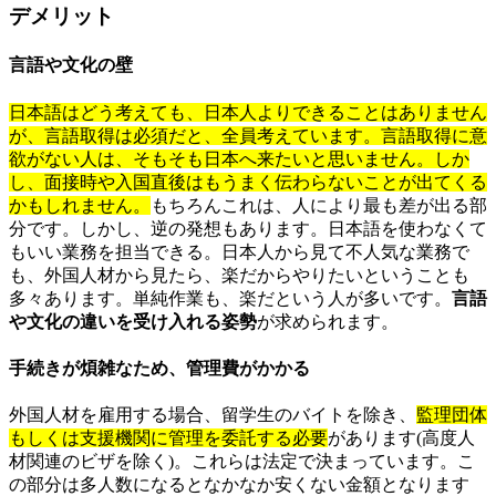
デメリット
言語や文化の壁
日本語はどう考えても、日本人よりできることはありません
が、言語取得は必須だと、全員考えています。言語取得に意
欲がない人は、そもそも日本へ来たいと思いません。しか
し、面接時や入国直後はもうまく伝わらないことが出てくる
かもしれません。
もちろんこれは、人により最も差が出る部
分です。しかし、逆の発想もあります。日本語を使わなくて
もいい業務を担当できる。日本人から見て不人気な業務で
も、外国人材から見たら、楽だからやりたいということも
多々あります。単純作業も、楽だという人が多いです。
言語
や文化の違いを受け入れる姿勢
が求められます。
手続きが煩雑なため、管理費がかかる
外国人材を雇用する場合、留学生のバイトを除き、
監理団体
もしくは支援機関に管理を委託する必要
があります(高度人
材関連のビザを除く)。これらは法定で決まっています。こ
の部分は多人数になるとなかなか安くない金額となります