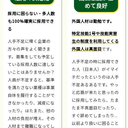
めて良好
採用に困らない・多人数
も100%確実に採用でき
外国人材は勤勉です。
る
特定技能1号や技能実習
人手不足に嘆く企業の
生の制度を利用してくる
方々の声をよく聞きま
外国人は真面目
です。
す。募集をしても予定し
人手不足の時に採用でき
ている採用人数に達しな
た人（日本人）がイマイ
いことはありませんか？
チだったというのは人手
人員が不足すると、基準
不足あるあるです。やっ
を満たさない業種は事業
と応募が来たと思ったの
自体を履行することがで
に採用してみたら、たま
きなかったり、減産にな
たま不真面目だったり、
ったり。はたまた、他の
すぐ辞めてしまったり...
人材の負担が増え、その
以前より扱いに困ること
人材まで離職になってし