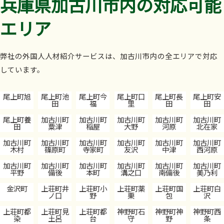
兵庫県加古川市内の対応可能
エリア
弊社の外国人人材紹介サービスは、加古川市内の全エリアで対応
しています。
尾上町旭
尾上町池
尾上町今
尾上町口
尾上町長
尾上町安
田
福
里
田
田
尾上町養
加古川町
加古川町
加古川町
加古川町
加古川町
田
粟津
稲屋
大野
河原
北在家
加古川町
加古川町
加古川町
加古川町
加古川町
加古川町
木村
篠原町
寺家町
友沢
中津
西河原
加古川町
加古川町
加古川町
加古川町
加古川町
加古川町
平野
備後
本町
溝之口
南備後
美乃利
金沢町
上荘町井
上荘町小
上荘町薬
上荘町国
上荘町白
ノ口
野
栗
包
沢
上荘町都
上荘町見
上荘町都
神野町石
神野町神
神野町西
染
土呂
台
守
野
条