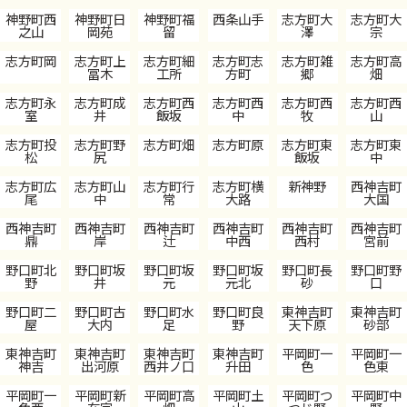
神野町西
神野町日
神野町福
西条山手
志方町大
志方町大
之山
岡苑
留
澤
宗
志方町岡
志方町上
志方町細
志方町志
志方町雑
志方町高
冨木
工所
方町
郷
畑
志方町永
志方町成
志方町西
志方町西
志方町西
志方町西
室
井
飯坂
中
牧
山
志方町投
志方町野
志方町畑
志方町原
志方町東
志方町東
松
尻
飯坂
中
志方町広
志方町山
志方町行
志方町横
新神野
西神吉町
尾
中
常
大路
大国
西神吉町
西神吉町
西神吉町
西神吉町
西神吉町
西神吉町
鼎
岸
辻
中西
西村
宮前
野口町北
野口町坂
野口町坂
野口町坂
野口町長
野口町野
野
井
元
元北
砂
口
野口町二
野口町古
野口町水
野口町良
東神吉町
東神吉町
屋
大内
足
野
天下原
砂部
東神吉町
東神吉町
東神吉町
東神吉町
平岡町一
平岡町一
神吉
出河原
西井ノ口
升田
色
色東
平岡町一
平岡町新
平岡町高
平岡町土
平岡町つ
平岡町中