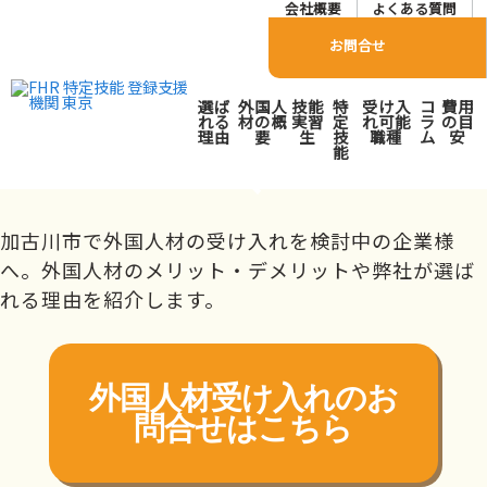
会社概要
よくある質問
お問合せ
加古川市で外国人人材派
選ば
外国人
技能
特
受け入
コ
費用
遣･紹介会社をお探しの方
れる
材の概
実習
定
れ可能
ラ
の目
理由
要
生
技
職種
ム
安
能
へ
トップページ
対応エリア
近畿
兵庫県
加古川市
加古川市で外国人材の受け入れを検討中の企業様
へ。外国人材のメリット・デメリットや弊社が選ば
れる理由を紹介します。
外国人材受け入れの
お
問合せはこちら