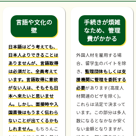
言語や文化の
手続きが煩雑
壁
なため、管理
費がかかる
日本語はどう考えても、
日本人よりできることは
外国人材を雇用する場
ありませんが、言語取得
合、留学生のバイトを除
は必須だと、全員考えて
き、
監理団体もしくは支
います。言語取得に意欲
援機関に管理を委託する
がない人は、そもそも日
必要
があります(高度人
本へ来たいと思いませ
材関連のビザを除く)。
ん。しかし、面接時や入
これらは法定で決まって
国直後はもうまく伝わら
います。この部分は多人
ないことが出てくるかも
数になるとなかなか安く
しれません。
もちろんこ
ない金額となりますが、