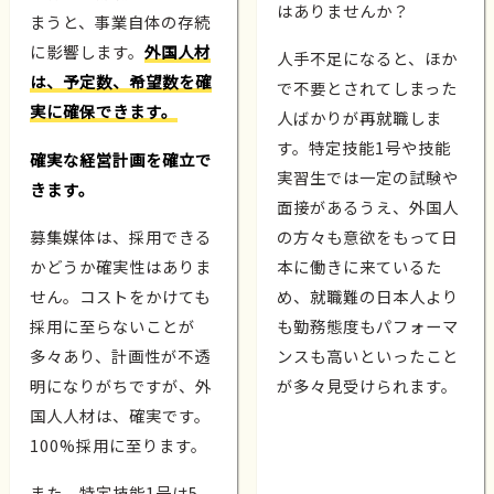
はありませんか？
まうと、事業自体の存続
に影響します。
外国人材
人手不足になると、ほか
は、予定数、希望数を確
で不要とされてしまった
実に確保できます。
人ばかりが再就職しま
す。特定技能1号や技能
確実な経営計画を確立で
実習生では一定の試験や
きます。
面接があるうえ、外国人
募集媒体は、採用できる
の方々も意欲をもって日
かどうか確実性はありま
本に働きに来ているた
せん。コストをかけても
め、就職難の日本人より
採用に至らないことが
も勤務態度もパフォーマ
多々あり、計画性が不透
ンスも高いといったこと
明になりがちですが、外
が多々見受けられます。
国人人材は、確実です。
100%採用に至ります。
また、特定技能1号は5