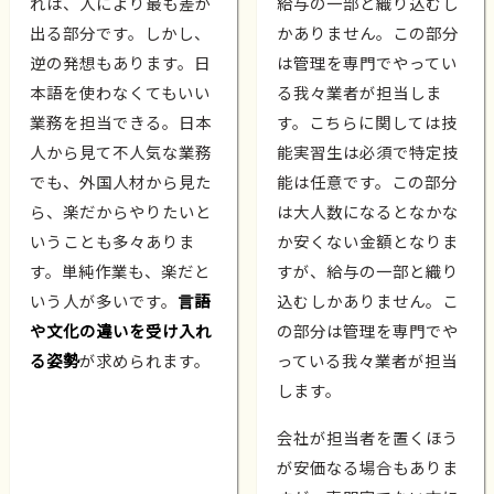
れは、人により最も差が
給与の一部と織り込むし
出る部分です。しかし、
かありません。この部分
逆の発想もあります。日
は管理を専門でやってい
本語を使わなくてもいい
る我々業者が担当しま
業務を担当できる。日本
す。こちらに関しては技
人から見て不人気な業務
能実習生は必須で特定技
でも、外国人材から見た
能は任意です。この部分
ら、楽だからやりたいと
は大人数になるとなかな
いうことも多々ありま
か安くない金額となりま
す。単純作業も、楽だと
すが、給与の一部と織り
いう人が多いです。
言語
込むしかありません。こ
や文化の違いを受け入れ
の部分は管理を専門でや
る姿勢
が求められます。
っている我々業者が担当
します。
会社が担当者を置くほう
が安価なる場合もありま