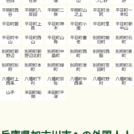
色西
在家
畑
山
つじ野
野
平岡町西
平岡町八
平岡町二
平岡町山
平荘町池
平荘町一
谷
反田
俣
之上
尻
本松
平荘町磐
平荘町上
平荘町神
平荘町小
平荘町里
平荘町新
原
木
畑
中山
平荘町中
平荘町西
平荘町山
平荘町養
別府町朝
別府町石
山
山
角
老
日町
町
別府町新
別府町新
別府町中
別府町西
別府町西
別府町東
野辺
野辺北町
島町
町
脇
町
別府町別
別府町本
別府町緑
別府町港
別府町宮
別府町元
府
町
町
町
田町
町
八幡町上
八幡町下
八幡町宗
八幡町中
八幡町野
八幡町船
西条
村
佐
西条
村
町
山手
米田町船
米田町平
頭
津