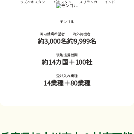
ウズベキスタン
パキスタン
スリランカ
インド
モンゴル
国内就業希望者
海外待機者
約3,000名
約9,999名
現地提携機関
約14カ国
＋100社
受け入れ業種
14業種
＋80業種