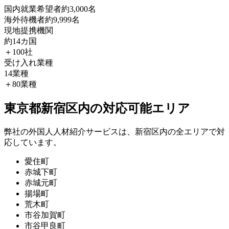
国内就業希望者
約3,000名
海外待機者
約9,999名
現地提携機関
約14カ国
＋100社
受け入れ業種
14業種
＋80業種
東京都新宿区内の対応可能エリア
弊社の外国人人材紹介サービスは、新宿区内の全エリアで対
応しています。
愛住町
赤城下町
赤城元町
揚場町
荒木町
市谷加賀町
市谷甲良町