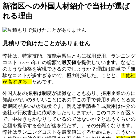
新宿区への外国人材紹介で当社が選ば
れる理由
見積りで負けたことがありません
弊社は、特定技能、技能実習生ともに採用費用、ランニング
コスト（3～5年）の総額で
最安値
を提供しています。なぜこ
のような価格を実現できるのでしょうか？理由は簡単で「無
駄なコストが多すぎるので、極力削減した」ことと、
「他社
が高すぎる」
ためです。
外国人材の採用は制度が複雑なこともあり、採用企業の方に
知識がないのをいいことにあの手この手で費用を高くとる支
援機関が多いのが現状です。例えば申請書作成費用は仲介の
会社が行政書士に依頼をしたりしますが、このコストが区々
で、中抜きをかなりしているのではないか？と思うくらいの
金額を提示する会社が後を絶たず、。その分高くなります。
弊社はランニングコストを最安値にするためにも、こういっ