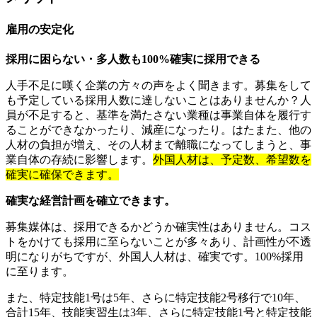
雇用の安定化
採用に困らない・多人数も100%確実に採用できる
人手不足に嘆く企業の方々の声をよく聞きます。募集をして
も予定している採用人数に達しないことはありませんか？人
員が不足すると、基準を満たさない業種は事業自体を履行す
ることができなかったり、減産になったり。はたまた、他の
人材の負担が増え、その人材まで離職になってしまうと、事
業自体の存続に影響します。
外国人材は、予定数、希望数を
確実に確保できます。
確実な経営計画を確立できます。
募集媒体は、採用できるかどうか確実性はありません。コス
トをかけても採用に至らないことが多々あり、計画性が不透
明になりがちですが、外国人人材は、確実です。100%採用
に至ります。
また、特定技能1号は5年、さらに特定技能2号移行で10年、
合計15年、技能実習生は3年、さらに特定技能1号と特定技能