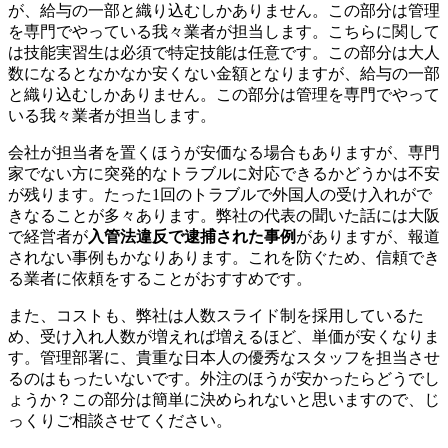
が、給与の一部と織り込むしかありません。この部分は管理
を専門でやっている我々業者が担当します。こちらに関して
は技能実習生は必須で特定技能は任意です。この部分は大人
数になるとなかなか安くない金額となりますが、給与の一部
と織り込むしかありません。この部分は管理を専門でやって
いる我々業者が担当します。
会社が担当者を置くほうが安価なる場合もありますが、専門
家でない方に突発的なトラブルに対応できるかどうかは不安
が残ります。たった1回のトラブルで外国人の受け入れがで
きなることが多々あります。弊社の代表の聞いた話には大阪
で経営者が
入管法違反で逮捕された事例
がありますが、報道
されない事例もかなりあります。これを防ぐため、信頼でき
る業者に依頼をすることがおすすめです。
また、コストも、弊社は人数スライド制を採用しているた
め、受け入れ人数が増えれば増えるほど、単価が安くなりま
す。管理部署に、貴重な日本人の優秀なスタッフを担当させ
るのはもったいないです。外注のほうが安かったらどうでし
ょうか？この部分は簡単に決められないと思いますので、じ
っくりご相談させてください。