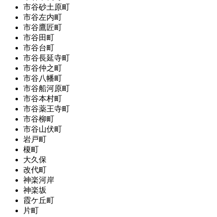
市谷砂土原町
市谷左内町
市谷鷹匠町
市谷田町
市谷台町
市谷長延寺町
市谷仲之町
市谷八幡町
市谷船河原町
市谷本村町
市谷薬王寺町
市谷柳町
市谷山伏町
岩戸町
榎町
大久保
改代町
神楽河岸
神楽坂
霞ケ丘町
片町