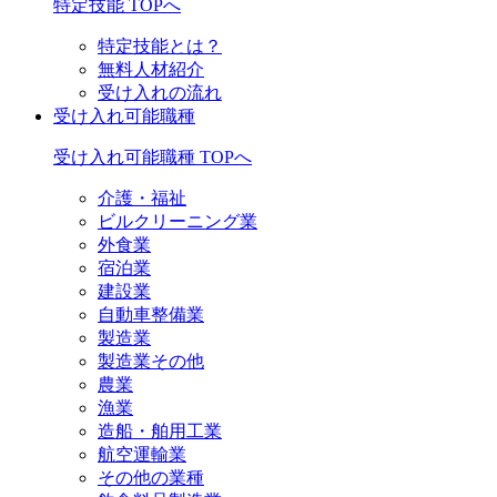
特定技能 TOPへ
特定技能とは？
無料人材紹介
受け入れの流れ
受け入れ可能職種
受け入れ可能職種 TOPへ
介護・福祉
ビルクリーニング業
外食業
宿泊業
建設業
自動車整備業
製造業
製造業その他
農業
漁業
造船・舶用工業
航空運輸業
その他の業種