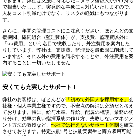
できます。弊社は支援に特化したスタッフ複数人が掛け持ち
で担当いたします。突発的な事象にも対応いたしますので、
人材コスト削減だけでなく、リスクの軽減にもつながりま
す。
さらに、年間の管理コストにご注意ください。ほとんどの支
援機関、協同組合（監理団体）が、支援費、監理費以外に
「○○費用」という名目で徴収したり、外注費用を案内した
りしています。弊社は、支援費、監理費を最低限に削減して
いますが、それ以外の費用を請求することや、外注費用を案
内することは一切いたしません。
安くても充実したサポート！
弊社のお客様は、ほとんどが
「初めて外国人を採用する」
会
社様・個人事業主様ですので、不安点の解消は必須だと考え
ております。特に、給与水準、昇給、配属の相談、業務の切
り分け、効率の良い指揮系統の作り方、失敗しないマネジメ
ント方法の教授など、
他社では行えないサポート体制
を確立
させております。特定技能1号と技能実習生と両方雇用可能