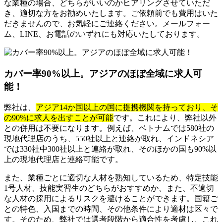
な業種の場合、どちらがいいのかヒアリングさせていただ
き、適切な方をお勧めいたします。ご依頼前でも費用はいた
だきませんので、お気軽にご連絡ください。メールフォー
ム、LINE、お電話のいずれにも対応いたしております。
カバー率90%以上。アジアのほぼ全域に求人可
能！
弊社は、
アジア14か国以上の国に提携機関を持っており、そ
の90%に求人を出すことが可能
です。これにより、弊社以外
との併用は不要になります。例えば、ベトナムでは580社の
現地代理店のうち、550社以上と連絡が取れ、インドネシア
では330社中300社以上と連絡が取れ、そのほかの国も90%以
上の現地代理店と連絡可能です。
また、業種ごとに適切な人材を熟知しているため、特定技能
1号人材、技能実習生のどちらがおすすめか、また、不適切
な人材の採用によるリスクを避けることができます。国籍ご
との特色、入国までの時間、その他条件により適材は区々で
す。そのため、弊社では選考段階から適合性を考慮し、これ