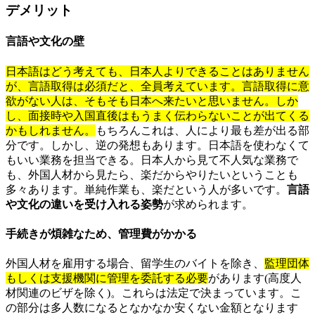
デメリット
言語や文化の壁
日本語はどう考えても、日本人よりできることはありません
が、言語取得は必須だと、全員考えています。言語取得に意
欲がない人は、そもそも日本へ来たいと思いません。しか
し、面接時や入国直後はもうまく伝わらないことが出てくる
かもしれません。
もちろんこれは、人により最も差が出る部
分です。しかし、逆の発想もあります。日本語を使わなくて
もいい業務を担当できる。日本人から見て不人気な業務で
も、外国人材から見たら、楽だからやりたいということも
多々あります。単純作業も、楽だという人が多いです。
言語
や文化の違いを受け入れる姿勢
が求められます。
手続きが煩雑なため、管理費がかかる
外国人材を雇用する場合、留学生のバイトを除き、
監理団体
もしくは支援機関に管理を委託する必要
があります(高度人
材関連のビザを除く)。これらは法定で決まっています。こ
の部分は多人数になるとなかなか安くない金額となります