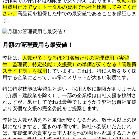
た作業での仲介料は極限まで安く抑えております。
初期の採
用費用だけでなくトータルの費用で他社と比較してみてくだ
さい。
高品質を担保した中での最安値であることを保証しま
す。
月額の管理費用も最安値！
弊社は、
人数が多くなるほど1名当たりの管理費用（実習
生：監理費、特定技能：支援費）の単価が安くなる「管理費
スライド制」を採用
しています。これは、特に人数を多く採
用する企業にとって、非常にメリットが大きい制度です。
特に特定技能は実習生と違い、採用人数に制限がありません
（介護・建設業を除く）。一部の企業様は自社支援を検討さ
れますが、果たしてそれは最善でしょうか？弊社は自社支援
より安価な支援の完全委託をご提案します。
弊社は人数が増えると単価が安くなるため、数十人以上の規
模になりますと、驚きの単価です。弊社へ委託いただけれ
ば、支援部署の貴重な日本人材を他の場所へ配属することが