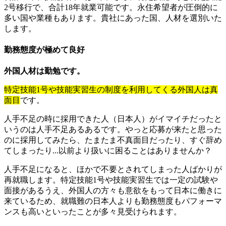
2号移行で、合計18年就業可能です。永住希望者が圧倒的に
多い国や業種もあります。貴社にあった国、人材を選別いた
します。
勤務態度が極めて良好
外国人材は勤勉です。
特定技能1号や技能実習生の制度を利用してくる外国人は真
面目
です。
人手不足の時に採用できた人（日本人）がイマイチだったと
いうのは人手不足あるあるです。やっと応募が来たと思った
のに採用してみたら、たまたま不真面目だったり、すぐ辞め
てしまったり...以前より扱いに困ることはありませんか？
人手不足になると、ほかで不要とされてしまった人ばかりが
再就職します。特定技能1号や技能実習生では一定の試験や
面接があるうえ、外国人の方々も意欲をもって日本に働きに
来ているため、就職難の日本人よりも勤務態度もパフォーマ
ンスも高いといったことが多々見受けられます。