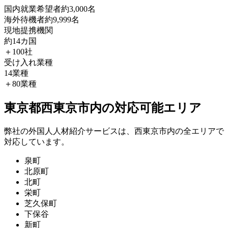
国内就業希望者
約3,000名
海外待機者
約9,999名
現地提携機関
約14カ国
＋100社
受け入れ業種
14業種
＋80業種
東京都西東京市内の対応可能エリア
弊社の外国人人材紹介サービスは、西東京市内の全エリアで
対応しています。
泉町
北原町
北町
栄町
芝久保町
下保谷
新町