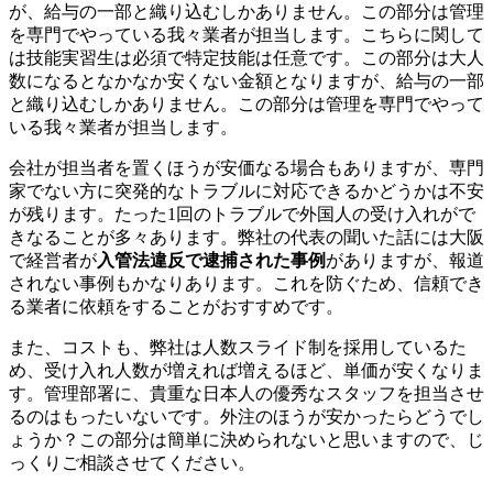
が、給与の一部と織り込むしかありません。この部分は管理
を専門でやっている我々業者が担当します。こちらに関して
は技能実習生は必須で特定技能は任意です。この部分は大人
数になるとなかなか安くない金額となりますが、給与の一部
と織り込むしかありません。この部分は管理を専門でやって
いる我々業者が担当します。
会社が担当者を置くほうが安価なる場合もありますが、専門
家でない方に突発的なトラブルに対応できるかどうかは不安
が残ります。たった1回のトラブルで外国人の受け入れがで
きなることが多々あります。弊社の代表の聞いた話には大阪
で経営者が
入管法違反で逮捕された事例
がありますが、報道
されない事例もかなりあります。これを防ぐため、信頼でき
る業者に依頼をすることがおすすめです。
また、コストも、弊社は人数スライド制を採用しているた
め、受け入れ人数が増えれば増えるほど、単価が安くなりま
す。管理部署に、貴重な日本人の優秀なスタッフを担当させ
るのはもったいないです。外注のほうが安かったらどうでし
ょうか？この部分は簡単に決められないと思いますので、じ
っくりご相談させてください。