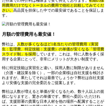
た作業での仲介料は極限まで安く抑えております。
初期の採
用費用だけでなくトータルの費用で他社と比較してみてくだ
さい。
高品質を担保した中での最安値であることを保証しま
す。
月額の管理費用も最安値！
弊社は、
人数が多くなるほど1名当たりの管理費用（実習
生：監理費、特定技能：支援費）の単価が安くなる「管理費
スライド制」を採用
しています。これは、特に人数を多く採
用する企業にとって、非常にメリットが大きい制度です。
特に特定技能は実習生と違い、採用人数に制限がありません
（介護・建設業を除く）。一部の企業様は自社支援を検討さ
れますが、果たしてそれは最善でしょうか？弊社は自社支援
より安価な支援の完全委託をご提案します。
弊社は人数が増えると単価が安くなるため、数十人以上の規
模になりますと、驚きの単価です。弊社へ委託いただけれ
ば、支援部署の貴重な日本人材を他の場所へ配属することが