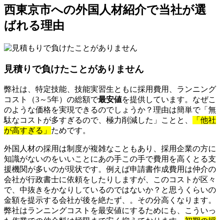
西東京市への外国人材紹介で当社が選
ばれる理由
見積りで負けたことがありません
弊社は、特定技能、技能実習生ともに採用費用、ランニング
コスト（3～5年）の総額で
最安値
を提供しています。なぜこ
のような価格を実現できるのでしょうか？理由は簡単で「無
駄なコストが多すぎるので、極力削減した」ことと、
「他社
が高すぎる」
ためです。
外国人材の採用は制度が複雑なこともあり、採用企業の方に
知識がないのをいいことにあの手この手で費用を高くとる支
援機関が多いのが現状です。例えば申請書作成費用は仲介の
会社が行政書士に依頼をしたりしますが、このコストが区々
で、中抜きをかなりしているのではないか？と思うくらいの
金額を提示する会社が後を絶たず、。その分高くなります。
弊社はランニングコストを最安値にするためにも、こういっ