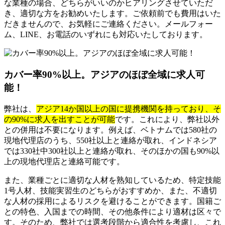
な業種の場合、どちらがいいのかヒアリングさせていただ
き、適切な方をお勧めいたします。ご依頼前でも費用はいた
だきませんので、お気軽にご連絡ください。メールフォー
ム、LINE、お電話のいずれにも対応いたしております。
カバー率90%以上。アジアのほぼ全域に求人可
能！
弊社は、
アジア14か国以上の国に提携機関を持っており、そ
の90%に求人を出すことが可能
です。これにより、弊社以外
との併用は不要になります。例えば、ベトナムでは580社の
現地代理店のうち、550社以上と連絡が取れ、インドネシア
では330社中300社以上と連絡が取れ、そのほかの国も90%以
上の現地代理店と連絡可能です。
また、業種ごとに適切な人材を熟知しているため、特定技能
1号人材、技能実習生のどちらがおすすめか、また、不適切
な人材の採用によるリスクを避けることができます。国籍ご
との特色、入国までの時間、その他条件により適材は区々で
す。そのため、弊社では選考段階から適合性を考慮し、これ