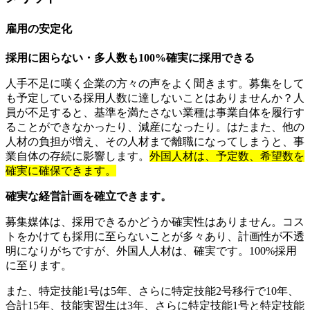
雇用の安定化
採用に困らない・多人数も100%確実に採用できる
人手不足に嘆く企業の方々の声をよく聞きます。募集をして
も予定している採用人数に達しないことはありませんか？人
員が不足すると、基準を満たさない業種は事業自体を履行す
ることができなかったり、減産になったり。はたまた、他の
人材の負担が増え、その人材まで離職になってしまうと、事
業自体の存続に影響します。
外国人材は、予定数、希望数を
確実に確保できます。
確実な経営計画を確立できます。
募集媒体は、採用できるかどうか確実性はありません。コス
トをかけても採用に至らないことが多々あり、計画性が不透
明になりがちですが、外国人人材は、確実です。100%採用
に至ります。
また、特定技能1号は5年、さらに特定技能2号移行で10年、
合計15年、技能実習生は3年、さらに特定技能1号と特定技能