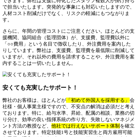
できます。弊社は支援に特化したスタッフ複数人が掛け持ち
で担当いたします。突発的な事象にも対応いたしますので、
人材コスト削減だけでなく、リスクの軽減にもつながりま
す。
さらに、年間の管理コストにご注意ください。ほとんどの支
援機関、協同組合（監理団体）が、支援費、監理費以外に
「○○費用」という名目で徴収したり、外注費用を案内した
りしています。弊社は、支援費、監理費を最低限に削減して
いますが、それ以外の費用を請求することや、外注費用を案
内することは一切いたしません。
安くても充実したサポート！
弊社のお客様は、ほとんどが
「初めて外国人を採用する」
会
社様・個人事業主様ですので、不安点の解消は必須だと考え
ております。特に、給与水準、昇給、配属の相談、業務の切
り分け、効率の良い指揮系統の作り方、失敗しないマネジメ
ント方法の教授など、
他社では行えないサポート体制
を確立
させております。特定技能1号と技能実習生と両方雇用可能