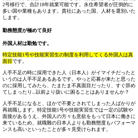
2号移行で、合計18年就業可能です。永住希望者が圧倒的に
多い国や業種もあります。貴社にあった国、人材を選別いた
します。
勤務態度が極めて良好
外国人材は勤勉です。
特定技能1号や技能実習生の制度を利用してくる外国人は真
面目
です。
人手不足の時に採用できた人（日本人）がイマイチだったと
いうのは人手不足あるあるです。やっと応募が来たと思った
のに採用してみたら、たまたま不真面目だったり、すぐ辞め
てしまったり...以前より扱いに困ることはありませんか？
人手不足になると、ほかで不要とされてしまった人ばかりが
再就職します。特定技能1号や技能実習生では一定の試験や
面接があるうえ、外国人の方々も意欲をもって日本に働きに
来ているため、就職難の日本人よりも勤務態度もパフォーマ
ンスも高いといったことが多々見受けられます。