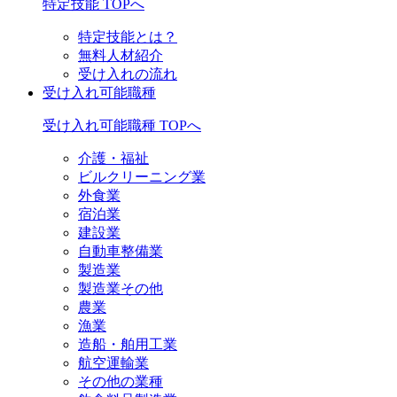
特定技能 TOPへ
特定技能とは？
無料人材紹介
受け入れの流れ
受け入れ可能職種
受け入れ可能職種 TOPへ
介護・福祉
ビルクリーニング業
外食業
宿泊業
建設業
自動車整備業
製造業
製造業その他
農業
漁業
造船・舶用工業
航空運輸業
その他の業種