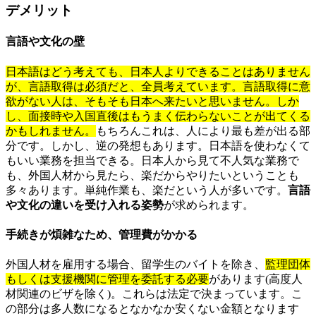
デメリット
言語や文化の壁
日本語はどう考えても、日本人よりできることはありません
が、言語取得は必須だと、全員考えています。言語取得に意
欲がない人は、そもそも日本へ来たいと思いません。しか
し、面接時や入国直後はもうまく伝わらないことが出てくる
かもしれません。
もちろんこれは、人により最も差が出る部
分です。しかし、逆の発想もあります。日本語を使わなくて
もいい業務を担当できる。日本人から見て不人気な業務で
も、外国人材から見たら、楽だからやりたいということも
多々あります。単純作業も、楽だという人が多いです。
言語
や文化の違いを受け入れる姿勢
が求められます。
手続きが煩雑なため、管理費がかかる
外国人材を雇用する場合、留学生のバイトを除き、
監理団体
もしくは支援機関に管理を委託する必要
があります(高度人
材関連のビザを除く)。これらは法定で決まっています。こ
の部分は多人数になるとなかなか安くない金額となります