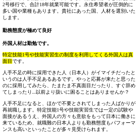
2号移行で、合計18年就業可能です。永住希望者が圧倒的に
多い国や業種もあります。貴社にあった国、人材を選別いた
します。
勤務態度が極めて良好
外国人材は勤勉です。
特定技能1号や技能実習生の制度を利用してくる外国人は真
面目
です。
人手不足の時に採用できた人（日本人）がイマイチだったと
いうのは人手不足あるあるです。やっと応募が来たと思った
のに採用してみたら、たまたま不真面目だったり、すぐ辞め
てしまったり...以前より扱いに困ることはありませんか？
人手不足になると、ほかで不要とされてしまった人ばかりが
再就職します。特定技能1号や技能実習生では一定の試験や
面接があるうえ、外国人の方々も意欲をもって日本に働きに
来ているため、就職難の日本人よりも勤務態度もパフォーマ
ンスも高いといったことが多々見受けられます。