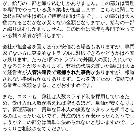
が、給与の一部と織り込むしかありません。この部分は管理
を専門でやっている我々業者が担当します。こちらに関して
は技能実習生は必須で特定技能は任意です。この部分は大人
数になるとなかなか安くない金額となりますが、給与の一部
と織り込むしかありません。この部分は管理を専門でやって
いる我々業者が担当します。
会社が担当者を置くほうが安価なる場合もありますが、専門
家でない方に突発的なトラブルに対応できるかどうかは不安
が残ります。たった1回のトラブルで外国人の受け入れがで
きなることが多々あります。弊社の代表の聞いた話には大阪
で経営者が
入管法違反で逮捕された事例
がありますが、報道
されない事例もかなりあります。これを防ぐため、信頼でき
る業者に依頼をすることがおすすめです。
また、コストも、弊社は人数スライド制を採用しているた
め、受け入れ人数が増えれば増えるほど、単価が安くなりま
す。管理部署に、貴重な日本人の優秀なスタッフを担当させ
るのはもったいないです。外注のほうが安かったらどうでし
ょうか？この部分は簡単に決められないと思いますので、じ
っくりご相談させてください。