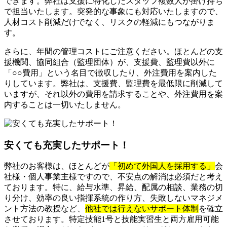
できます。弊社は支援に特化したスタッフ複数人が掛け持ち
で担当いたします。突発的な事象にも対応いたしますので、
人材コスト削減だけでなく、リスクの軽減にもつながりま
す。
さらに、年間の管理コストにご注意ください。ほとんどの支
援機関、協同組合（監理団体）が、支援費、監理費以外に
「○○費用」という名目で徴収したり、外注費用を案内した
りしています。弊社は、支援費、監理費を最低限に削減して
いますが、それ以外の費用を請求することや、外注費用を案
内することは一切いたしません。
安くても充実したサポート！
弊社のお客様は、ほとんどが
「初めて外国人を採用する」
会
社様・個人事業主様ですので、不安点の解消は必須だと考え
ております。特に、給与水準、昇給、配属の相談、業務の切
り分け、効率の良い指揮系統の作り方、失敗しないマネジメ
ント方法の教授など、
他社では行えないサポート体制
を確立
させております。特定技能1号と技能実習生と両方雇用可能