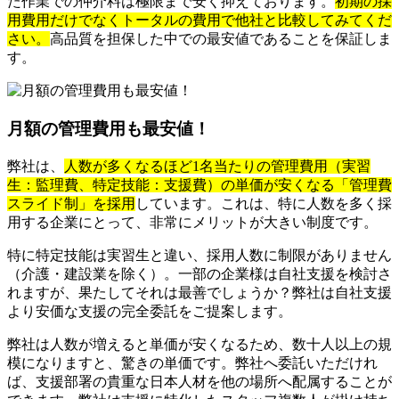
た作業での仲介料は極限まで安く抑えております。
初期の採
用費用だけでなくトータルの費用で他社と比較してみてくだ
さい。
高品質を担保した中での最安値であることを保証しま
す。
月額の管理費用も最安値！
弊社は、
人数が多くなるほど1名当たりの管理費用（実習
生：監理費、特定技能：支援費）の単価が安くなる「管理費
スライド制」を採用
しています。これは、特に人数を多く採
用する企業にとって、非常にメリットが大きい制度です。
特に特定技能は実習生と違い、採用人数に制限がありません
（介護・建設業を除く）。一部の企業様は自社支援を検討さ
れますが、果たしてそれは最善でしょうか？弊社は自社支援
より安価な支援の完全委託をご提案します。
弊社は人数が増えると単価が安くなるため、数十人以上の規
模になりますと、驚きの単価です。弊社へ委託いただけれ
ば、支援部署の貴重な日本人材を他の場所へ配属することが