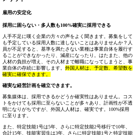
雇用の安定化
採用に困らない・多人数も100%確実に採用できる
人手不足に嘆く企業の方々の声をよく聞きます。募集をして
も予定している採用人数に達しないことはありませんか？人
員が不足すると、基準を満たさない業種は事業自体を履行す
ることができなかったり、減産になったり。はたまた、他の
人材の負担が増え、その人材まで離職になってしまうと、事
業自体の存続に影響します。
外国人材は、予定数、希望数を
確実に確保できます。
確実な経営計画を確立できます。
募集媒体は、採用できるかどうか確実性はありません。コス
トをかけても採用に至らないことが多々あり、計画性が不透
明になりがちですが、外国人人材は、確実です。100%採用
に至ります。
また、特定技能1号は5年、さらに特定技能2号移行で10年、
合計15年、技能実習生は3年、さらに特定技能1号と特定技能