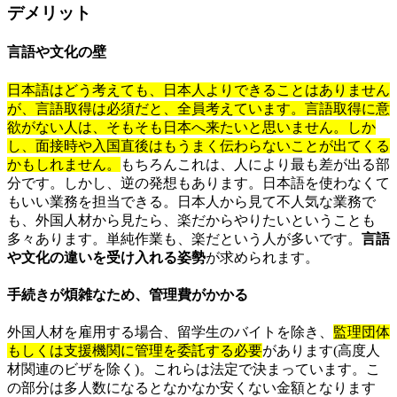
デメリット
言語や文化の壁
日本語はどう考えても、日本人よりできることはありません
が、言語取得は必須だと、全員考えています。言語取得に意
欲がない人は、そもそも日本へ来たいと思いません。しか
し、面接時や入国直後はもうまく伝わらないことが出てくる
かもしれません。
もちろんこれは、人により最も差が出る部
分です。しかし、逆の発想もあります。日本語を使わなくて
もいい業務を担当できる。日本人から見て不人気な業務で
も、外国人材から見たら、楽だからやりたいということも
多々あります。単純作業も、楽だという人が多いです。
言語
や文化の違いを受け入れる姿勢
が求められます。
手続きが煩雑なため、管理費がかかる
外国人材を雇用する場合、留学生のバイトを除き、
監理団体
もしくは支援機関に管理を委託する必要
があります(高度人
材関連のビザを除く)。これらは法定で決まっています。こ
の部分は多人数になるとなかなか安くない金額となります