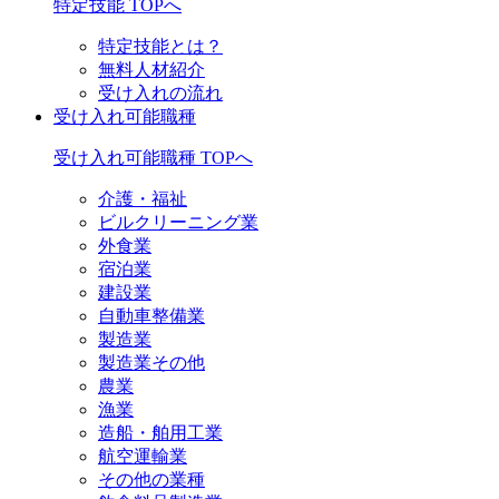
特定技能 TOPへ
特定技能とは？
無料人材紹介
受け入れの流れ
受け入れ可能職種
受け入れ可能職種 TOPへ
介護・福祉
ビルクリーニング業
外食業
宿泊業
建設業
自動車整備業
製造業
製造業その他
農業
漁業
造船・舶用工業
航空運輸業
その他の業種