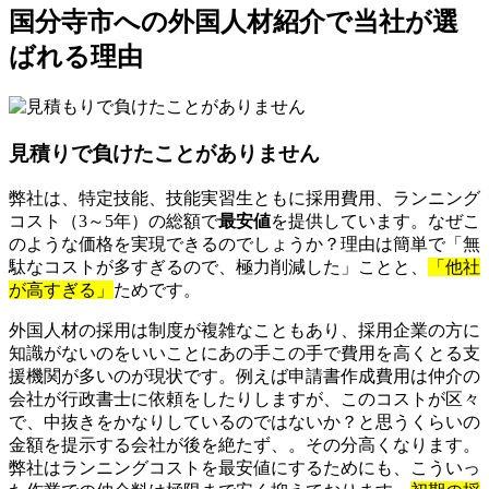
国分寺市への外国人材紹介で当社が選
ばれる理由
見積りで負けたことがありません
弊社は、特定技能、技能実習生ともに採用費用、ランニング
コスト（3～5年）の総額で
最安値
を提供しています。なぜこ
のような価格を実現できるのでしょうか？理由は簡単で「無
駄なコストが多すぎるので、極力削減した」ことと、
「他社
が高すぎる」
ためです。
外国人材の採用は制度が複雑なこともあり、採用企業の方に
知識がないのをいいことにあの手この手で費用を高くとる支
援機関が多いのが現状です。例えば申請書作成費用は仲介の
会社が行政書士に依頼をしたりしますが、このコストが区々
で、中抜きをかなりしているのではないか？と思うくらいの
金額を提示する会社が後を絶たず、。その分高くなります。
弊社はランニングコストを最安値にするためにも、こういっ