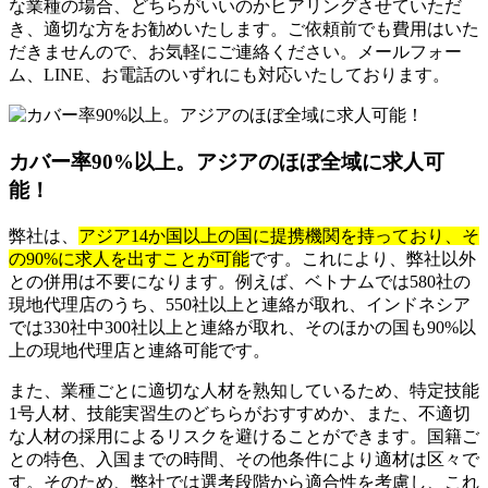
な業種の場合、どちらがいいのかヒアリングさせていただ
き、適切な方をお勧めいたします。ご依頼前でも費用はいた
だきませんので、お気軽にご連絡ください。メールフォー
ム、LINE、お電話のいずれにも対応いたしております。
カバー率90%以上。アジアのほぼ全域に求人可
能！
弊社は、
アジア14か国以上の国に提携機関を持っており、そ
の90%に求人を出すことが可能
です。これにより、弊社以外
との併用は不要になります。例えば、ベトナムでは580社の
現地代理店のうち、550社以上と連絡が取れ、インドネシア
では330社中300社以上と連絡が取れ、そのほかの国も90%以
上の現地代理店と連絡可能です。
また、業種ごとに適切な人材を熟知しているため、特定技能
1号人材、技能実習生のどちらがおすすめか、また、不適切
な人材の採用によるリスクを避けることができます。国籍ご
との特色、入国までの時間、その他条件により適材は区々で
す。そのため、弊社では選考段階から適合性を考慮し、これ