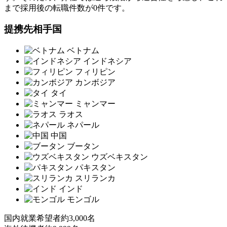
まで採用後の転職件数が0件です。
提携先相手国
ベトナム
インドネシア
フィリピン
カンボジア
タイ
ミャンマー
ラオス
ネパール
中国
ブータン
ウズベキスタン
パキスタン
スリランカ
インド
モンゴル
国内就業希望者
約3,000名