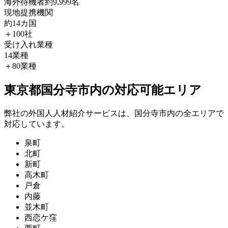
海外待機者
約9,999名
現地提携機関
約14カ国
＋100社
受け入れ業種
14業種
＋80業種
東京都国分寺市内の対応可能エリア
弊社の外国人人材紹介サービスは、国分寺市内の全エリアで
対応しています。
泉町
北町
新町
高木町
戸倉
内藤
並木町
西恋ケ窪