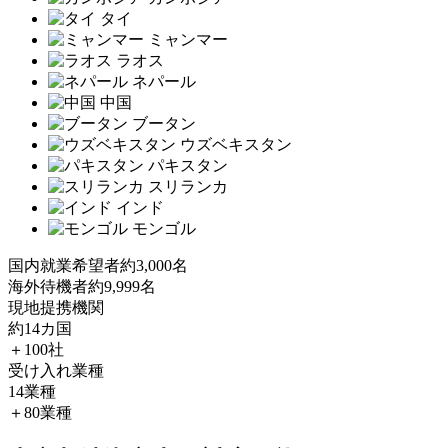
タイ
ミャンマー
ラオス
ネパール
中国
ブータン
ウズベキスタン
パキスタン
スリランカ
インド
モンゴル
国内就業希望者
約3,000名
海外待機者
約9,999名
現地提携機関
約14カ国
＋100社
受け入れ業種
14業種
＋80業種