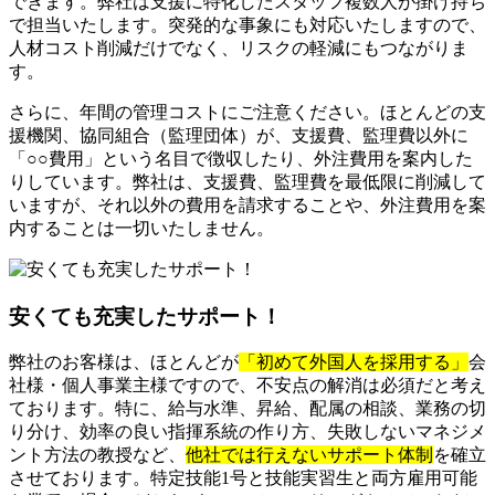
できます。弊社は支援に特化したスタッフ複数人が掛け持ち
で担当いたします。突発的な事象にも対応いたしますので、
人材コスト削減だけでなく、リスクの軽減にもつながりま
す。
さらに、年間の管理コストにご注意ください。ほとんどの支
援機関、協同組合（監理団体）が、支援費、監理費以外に
「○○費用」という名目で徴収したり、外注費用を案内した
りしています。弊社は、支援費、監理費を最低限に削減して
いますが、それ以外の費用を請求することや、外注費用を案
内することは一切いたしません。
安くても充実したサポート！
弊社のお客様は、ほとんどが
「初めて外国人を採用する」
会
社様・個人事業主様ですので、不安点の解消は必須だと考え
ております。特に、給与水準、昇給、配属の相談、業務の切
り分け、効率の良い指揮系統の作り方、失敗しないマネジメ
ント方法の教授など、
他社では行えないサポート体制
を確立
させております。特定技能1号と技能実習生と両方雇用可能