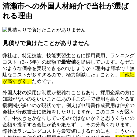
清瀬市への外国人材紹介で当社が選ば
れる理由
見積りで負けたことがありません
弊社は、特定技能、技能実習生ともに採用費用、ランニング
コスト（3～5年）の総額で
最安値
を提供しています。なぜこ
のような価格を実現できるのでしょうか？理由は簡単で「無
駄なコストが多すぎるので、極力削減した」ことと、
「他社
が高すぎる」
ためです。
外国人材の採用は制度が複雑なこともあり、採用企業の方に
知識がないのをいいことにあの手この手で費用を高くとる支
援機関が多いのが現状です。例えば申請書作成費用は仲介の
会社が行政書士に依頼をしたりしますが、このコストが区々
で、中抜きをかなりしているのではないか？と思うくらいの
金額を提示する会社が後を絶たず、。その分高くなります。
弊社はランニングコストを最安値にするためにも、こういっ