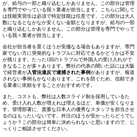
が、給与の一部と織り込むしかありません。この部分は管理
を専門でやっている我々業者が担当します。こちらに関して
は技能実習生は必須で特定技能は任意です。この部分は大人
数になるとなかなか安くない金額となりますが、給与の一部
と織り込むしかありません。この部分は管理を専門でやって
いる我々業者が担当します。
会社が担当者を置くほうが安価なる場合もありますが、専門
家でない方に突発的なトラブルに対応できるかどうかは不安
が残ります。たった1回のトラブルで外国人の受け入れがで
きなることが多々あります。弊社の代表の聞いた話には大阪
で経営者が
入管法違反で逮捕された事例
がありますが、報道
されない事例もかなりあります。これを防ぐため、信頼でき
る業者に依頼をすることがおすすめです。
また、コストも、弊社は人数スライド制を採用しているた
め、受け入れ人数が増えれば増えるほど、単価が安くなりま
す。管理部署に、貴重な日本人の優秀なスタッフを担当させ
るのはもったいないです。外注のほうが安かったらどうでし
ょうか？この部分は簡単に決められないと思いますので、じ
っくりご相談させてください。