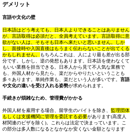
デメリット
言語や文化の壁
日本語はどう考えても、日本人よりできることはありません
が、言語取得は必須だと、全員考えています。言語取得に意
欲がない人は、そもそも日本へ来たいと思いません。しか
し、面接時や入国直後はもうまく伝わらないことが出てくる
かもしれません。
もちろんこれは、人により最も差が出る部
分です。しかし、逆の発想もあります。日本語を使わなくて
もいい業務を担当できる。日本人から見て不人気な業務で
も、外国人材から見たら、楽だからやりたいということも
多々あります。単純作業も、楽だという人が多いです。
言語
や文化の違いを受け入れる姿勢
が求められます。
手続きが煩雑なため、管理費がかかる
外国人材を雇用する場合、留学生のバイトを除き、
監理団体
もしくは支援機関に管理を委託する必要
があります(高度人
材関連のビザを除く)。これらは法定で決まっています。こ
の部分は多人数になるとなかなか安くない金額となります