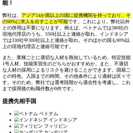
能！
弊社は、
アジア14か国以上の国に提携機関を持っており、そ
の90%に求人を出すことが可能
です。これにより、弊社以外
との併用は不要になります。例えば、ベトナムでは580社の
現地代理店のうち、550社以上と連絡が取れ、インドネシア
では330社中300社以上と連絡が取れ、そのほかの国も90%以
上の現地代理店と連絡可能です。
また、業種ごとに適切な人材を熟知しているため、特定技能
1号人材、技能実習生のどちらがおすすめか、また、不適切
な人材の採用によるリスクを避けることができます。国籍ご
との特色、入国までの時間、その他条件により適材は区々で
す。そのため、弊社では選考段階から適合性を考慮し、これ
まで採用後の転職件数が0件です。
提携先相手国
ベトナム
インドネシア
フィリピン
カンボジア