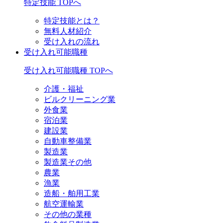
特定技能 TOPへ
特定技能とは？
無料人材紹介
受け入れの流れ
受け入れ可能職種
受け入れ可能職種 TOPへ
介護・福祉
ビルクリーニング業
外食業
宿泊業
建設業
自動車整備業
製造業
製造業その他
農業
漁業
造船・舶用工業
航空運輸業
その他の業種