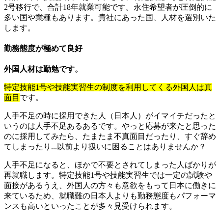
2号移行で、合計18年就業可能です。永住希望者が圧倒的に
多い国や業種もあります。貴社にあった国、人材を選別いた
します。
勤務態度が極めて良好
外国人材は勤勉です。
特定技能1号や技能実習生の制度を利用してくる外国人は真
面目
です。
人手不足の時に採用できた人（日本人）がイマイチだったと
いうのは人手不足あるあるです。やっと応募が来たと思った
のに採用してみたら、たまたま不真面目だったり、すぐ辞め
てしまったり...以前より扱いに困ることはありませんか？
人手不足になると、ほかで不要とされてしまった人ばかりが
再就職します。特定技能1号や技能実習生では一定の試験や
面接があるうえ、外国人の方々も意欲をもって日本に働きに
来ているため、就職難の日本人よりも勤務態度もパフォーマ
ンスも高いといったことが多々見受けられます。