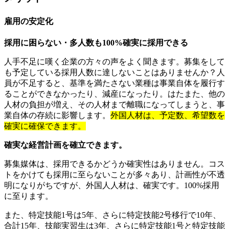
雇用の安定化
採用に困らない・多人数も100%確実に採用できる
人手不足に嘆く企業の方々の声をよく聞きます。募集をして
も予定している採用人数に達しないことはありませんか？人
員が不足すると、基準を満たさない業種は事業自体を履行す
ることができなかったり、減産になったり。はたまた、他の
人材の負担が増え、その人材まで離職になってしまうと、事
業自体の存続に影響します。
外国人材は、予定数、希望数を
確実に確保できます。
確実な経営計画を確立できます。
募集媒体は、採用できるかどうか確実性はありません。コス
トをかけても採用に至らないことが多々あり、計画性が不透
明になりがちですが、外国人人材は、確実です。100%採用
に至ります。
また、特定技能1号は5年、さらに特定技能2号移行で10年、
合計15年、技能実習生は3年、さらに特定技能1号と特定技能