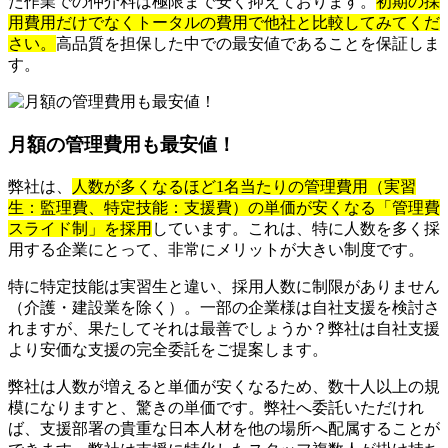
た作業での仲介料は極限まで安く抑えております。
初期の採
用費用だけでなくトータルの費用で他社と比較してみてくだ
さい。
高品質を担保した中での最安値であることを保証しま
す。
月額の管理費用も最安値！
弊社は、
人数が多くなるほど1名当たりの管理費用（実習
生：監理費、特定技能：支援費）の単価が安くなる「管理費
スライド制」を採用
しています。これは、特に人数を多く採
用する企業にとって、非常にメリットが大きい制度です。
特に特定技能は実習生と違い、採用人数に制限がありません
（介護・建設業を除く）。一部の企業様は自社支援を検討さ
れますが、果たしてそれは最善でしょうか？弊社は自社支援
より安価な支援の完全委託をご提案します。
弊社は人数が増えると単価が安くなるため、数十人以上の規
模になりますと、驚きの単価です。弊社へ委託いただけれ
ば、支援部署の貴重な日本人材を他の場所へ配属することが