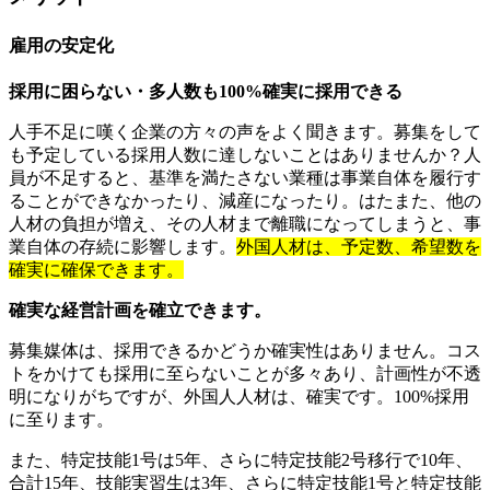
雇用の安定化
採用に困らない・多人数も100%確実に採用できる
人手不足に嘆く企業の方々の声をよく聞きます。募集をして
も予定している採用人数に達しないことはありませんか？人
員が不足すると、基準を満たさない業種は事業自体を履行す
ることができなかったり、減産になったり。はたまた、他の
人材の負担が増え、その人材まで離職になってしまうと、事
業自体の存続に影響します。
外国人材は、予定数、希望数を
確実に確保できます。
確実な経営計画を確立できます。
募集媒体は、採用できるかどうか確実性はありません。コス
トをかけても採用に至らないことが多々あり、計画性が不透
明になりがちですが、外国人人材は、確実です。100%採用
に至ります。
また、特定技能1号は5年、さらに特定技能2号移行で10年、
合計15年、技能実習生は3年、さらに特定技能1号と特定技能