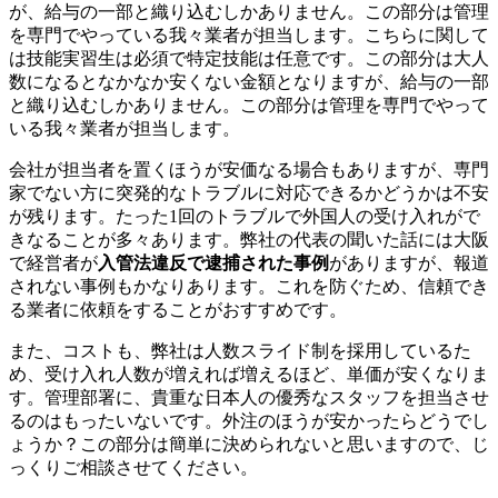
が、給与の一部と織り込むしかありません。この部分は管理
を専門でやっている我々業者が担当します。こちらに関して
は技能実習生は必須で特定技能は任意です。この部分は大人
数になるとなかなか安くない金額となりますが、給与の一部
と織り込むしかありません。この部分は管理を専門でやって
いる我々業者が担当します。
会社が担当者を置くほうが安価なる場合もありますが、専門
家でない方に突発的なトラブルに対応できるかどうかは不安
が残ります。たった1回のトラブルで外国人の受け入れがで
きなることが多々あります。弊社の代表の聞いた話には大阪
で経営者が
入管法違反で逮捕された事例
がありますが、報道
されない事例もかなりあります。これを防ぐため、信頼でき
る業者に依頼をすることがおすすめです。
また、コストも、弊社は人数スライド制を採用しているた
め、受け入れ人数が増えれば増えるほど、単価が安くなりま
す。管理部署に、貴重な日本人の優秀なスタッフを担当させ
るのはもったいないです。外注のほうが安かったらどうでし
ょうか？この部分は簡単に決められないと思いますので、じ
っくりご相談させてください。