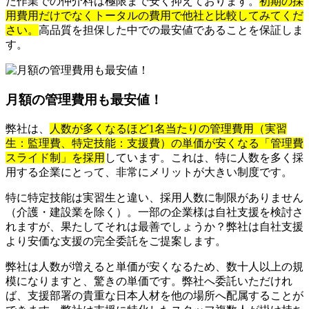
た作業での仲介料は極限まで安く抑えております。
初期の採
用費用だけでなくトータルの費用で他社と比較してみてくだ
さい。
高品質を担保した中での最安値であることを保証しま
す。
月額の管理費用も最安値！
弊社は、
人数が多くなるほど1名当たりの管理費用（実習
生：監理費、特定技能：支援費）の単価が安くなる「管理費
スライド制」を採用
しています。これは、特に人数を多く採
用する企業にとって、非常にメリットが大きい制度です。
特に特定技能は実習生と違い、採用人数に制限がありません
（介護・建設業を除く）。一部の企業様は自社支援を検討さ
れますが、果たしてそれは最善でしょうか？弊社は自社支援
より安価な支援の完全委託をご提案します。
弊社は人数が増えると単価が安くなるため、数十人以上の規
模になりますと、驚きの単価です。弊社へ委託いただけれ
ば、支援部署の貴重な日本人材を他の場所へ配属することが