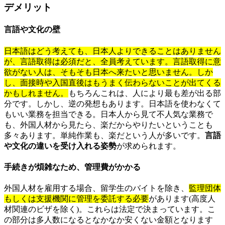
デメリット
言語や文化の壁
日本語はどう考えても、日本人よりできることはありません
が、言語取得は必須だと、全員考えています。言語取得に意
欲がない人は、そもそも日本へ来たいと思いません。しか
し、面接時や入国直後はもうまく伝わらないことが出てくる
かもしれません。
もちろんこれは、人により最も差が出る部
分です。しかし、逆の発想もあります。日本語を使わなくて
もいい業務を担当できる。日本人から見て不人気な業務で
も、外国人材から見たら、楽だからやりたいということも
多々あります。単純作業も、楽だという人が多いです。
言語
や文化の違いを受け入れる姿勢
が求められます。
手続きが煩雑なため、管理費がかかる
外国人材を雇用する場合、留学生のバイトを除き、
監理団体
もしくは支援機関に管理を委託する必要
があります(高度人
材関連のビザを除く)。これらは法定で決まっています。こ
の部分は多人数になるとなかなか安くない金額となります