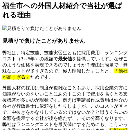
福生市への外国人材紹介で当社が選ば
れる理由
見積りで負けたことがありません
弊社は、特定技能、技能実習生ともに採用費用、ランニング
コスト（3～5年）の総額で
最安値
を提供しています。なぜこ
のような価格を実現できるのでしょうか？理由は簡単で「無
駄なコストが多すぎるので、極力削減した」ことと、
「他社
が高すぎる」
ためです。
外国人材の採用は制度が複雑なこともあり、採用企業の方に
知識がないのをいいことにあの手この手で費用を高くとる支
援機関が多いのが現状です。例えば申請書作成費用は仲介の
会社が行政書士に依頼をしたりしますが、このコストが区々
で、中抜きをかなりしているのではないか？と思うくらいの
金額を提示する会社が後を絶たず、。その分高くなります。
弊社はランニングコストを最安値にするためにも、こういっ