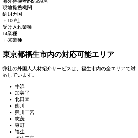
海外待機者
約9,999名
現地提携機関
約14カ国
＋100社
受け入れ業種
14業種
＋80業種
東京都福生市内の対応可能エリア
弊社の外国人人材紹介サービスは、福生市内の全エリアで対
応しています。
牛浜
加美平
北田園
熊川
熊川二宮
志茂
東町
福生