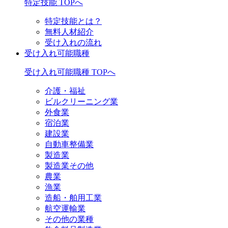
特定技能 TOPへ
特定技能とは？
無料人材紹介
受け入れの流れ
受け入れ可能職種
受け入れ可能職種 TOPへ
介護・福祉
ビルクリーニング業
外食業
宿泊業
建設業
自動車整備業
製造業
製造業その他
農業
漁業
造船・舶用工業
航空運輸業
その他の業種