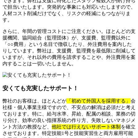
できます。弊社は支援に特化したスタッフ複数人が掛け持ち
で担当いたします。突発的な事象にも対応いたしますので、
人材コスト削減だけでなく、リスクの軽減にもつながりま
す。
さらに、年間の管理コストにご注意ください。ほとんどの支
援機関、協同組合（監理団体）が、支援費、監理費以外に
「○○費用」という名目で徴収したり、外注費用を案内した
りしています。弊社は、支援費、監理費を最低限に削減して
いますが、それ以外の費用を請求することや、外注費用を案
内することは一切いたしません。
安くても充実したサポート！
弊社のお客様は、ほとんどが
「初めて外国人を採用する」
会
社様・個人事業主様ですので、不安点の解消は必須だと考え
ております。特に、給与水準、昇給、配属の相談、業務の切
り分け、効率の良い指揮系統の作り方、失敗しないマネジメ
ント方法の教授など、
他社では行えないサポート体制
を確立
させております。特定技能1号と技能実習生と両方雇用可能