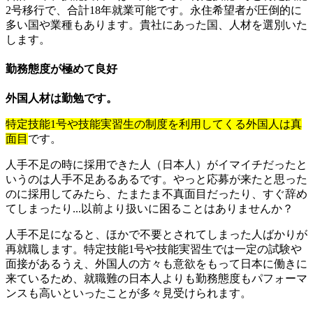
2号移行で、合計18年就業可能です。永住希望者が圧倒的に
多い国や業種もあります。貴社にあった国、人材を選別いた
します。
勤務態度が極めて良好
外国人材は勤勉です。
特定技能1号や技能実習生の制度を利用してくる外国人は真
面目
です。
人手不足の時に採用できた人（日本人）がイマイチだったと
いうのは人手不足あるあるです。やっと応募が来たと思った
のに採用してみたら、たまたま不真面目だったり、すぐ辞め
てしまったり...以前より扱いに困ることはありませんか？
人手不足になると、ほかで不要とされてしまった人ばかりが
再就職します。特定技能1号や技能実習生では一定の試験や
面接があるうえ、外国人の方々も意欲をもって日本に働きに
来ているため、就職難の日本人よりも勤務態度もパフォーマ
ンスも高いといったことが多々見受けられます。