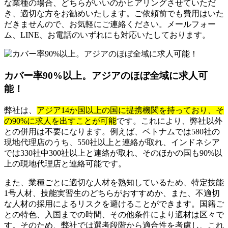
な業種の場合、どちらがいいのかヒアリングさせていただ
き、適切な方をお勧めいたします。ご依頼前でも費用はいた
だきませんので、お気軽にご連絡ください。メールフォー
ム、LINE、お電話のいずれにも対応いたしております。
カバー率90%以上。アジアのほぼ全域に求人可
能！
弊社は、
アジア14か国以上の国に提携機関を持っており、そ
の90%に求人を出すことが可能
です。これにより、弊社以外
との併用は不要になります。例えば、ベトナムでは580社の
現地代理店のうち、550社以上と連絡が取れ、インドネシア
では330社中300社以上と連絡が取れ、そのほかの国も90%以
上の現地代理店と連絡可能です。
また、業種ごとに適切な人材を熟知しているため、特定技能
1号人材、技能実習生のどちらがおすすめか、また、不適切
な人材の採用によるリスクを避けることができます。国籍ご
との特色、入国までの時間、その他条件により適材は区々で
す。そのため、弊社では選考段階から適合性を考慮し、これ