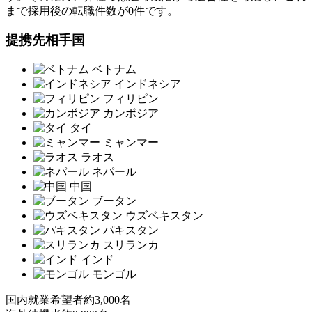
まで採用後の転職件数が0件です。
提携先相手国
ベトナム
インドネシア
フィリピン
カンボジア
タイ
ミャンマー
ラオス
ネパール
中国
ブータン
ウズベキスタン
パキスタン
スリランカ
インド
モンゴル
国内就業希望者
約3,000名