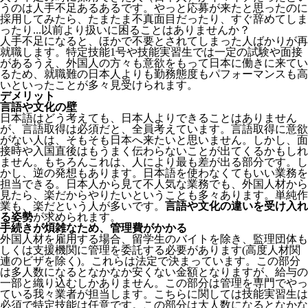
うのは人手不足あるあるです。やっと応募が来たと思ったのに
採用してみたら、たまたま不真面目だったり、すぐ辞めてしま
ったり...以前より扱いに困ることはありませんか？
人手不足になると、ほかで不要とされてしまった人ばかりが再
就職します。特定技能1号や技能実習生では一定の試験や面接
があるうえ、外国人の方々も意欲をもって日本に働きに来てい
るため、就職難の日本人よりも勤務態度もパフォーマンスも高
いといったことが多々見受けられます。
デメリット
言語や文化の壁
日本語はどう考えても、日本人よりできることはありません
が、言語取得は必須だと、全員考えています。言語取得に意欲
がない人は、そもそも日本へ来たいと思いません。しかし、面
接時や入国直後はもうまく伝わらないことが出てくるかもしれ
ません。
もちろんこれは、人により最も差が出る部分です。し
かし、逆の発想もあります。日本語を使わなくてもいい業務を
担当できる。日本人から見て不人気な業務でも、外国人材から
見たら、楽だからやりたいということも多々あります。単純作
業も、楽だという人が多いです。
言語や文化の違いを受け入れ
る姿勢
が求められます。
手続きが煩雑なため、管理費がかかる
外国人材を雇用する場合、留学生のバイトを除き、
監理団体も
しくは支援機関に管理を委託する必要
があります(高度人材関
連のビザを除く)。これらは法定で決まっています。この部分
は多人数になるとなかなか安くない金額となりますが、給与の
一部と織り込むしかありません。この部分は管理を専門でやっ
ている我々業者が担当します。こちらに関しては技能実習生は
必須で特定技能は任意です。この部分は大人数になるとなかな