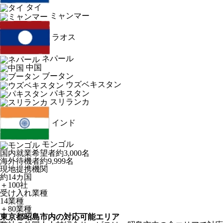
タイ
ミャンマー
ラオス
ネパール
中国
ブータン
ウズベキスタン
パキスタン
スリランカ
インド
モンゴル
国内就業希望者
約3,000名
海外待機者
約9,999名
現地提携機関
約14カ国
＋100社
受け入れ業種
14業種
＋80業種
東京都昭島市内の対応可能エリア