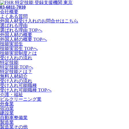
03-6811-7010
会社概要
よくある質問
外国人材受け入れの
お問合せ
はこちら
選ばれる理由
選ばれる理由 TOPへ
外国人材の概要
外国人材の概要 TOPへ
技能実習生
技能実習生 TOPへ
技能実習制度とは
受け入れの流れ
特定技能
特定技能 TOPへ
特定技能とは？
無料人材紹介
受け入れの流れ
受け入れ可能職種
受け入れ可能職種 TOPへ
介護・福祉
ビルクリーニング業
外食業
宿泊業
建設業
自動車整備業
製造業
製造業その他