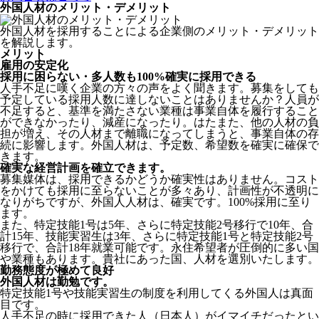
外国人材のメリット・デメリット
外国人材を採用することによる企業側のメリット・デメリット
を解説します。
メリット
雇用の安定化
採用に困らない・多人数も100%確実に採用できる
人手不足に嘆く企業の方々の声をよく聞きます。募集をしても
予定している採用人数に達しないことはありませんか？人員が
不足すると、基準を満たさない業種は事業自体を履行すること
ができなかったり、減産になったり。はたまた、他の人材の負
担が増え、その人材まで離職になってしまうと、事業自体の存
続に影響します。
外国人材は、予定数、希望数を確実に確保で
きます。
確実な経営計画を確立できます。
募集媒体は、採用できるかどうか確実性はありません。コスト
をかけても採用に至らないことが多々あり、計画性が不透明に
なりがちですが、外国人人材は、確実です。100%採用に至り
ます。
また、特定技能1号は5年、さらに特定技能2号移行で10年、合
計15年、技能実習生は3年、さらに特定技能1号と特定技能2号
移行で、合計18年就業可能です。永住希望者が圧倒的に多い国
や業種もあります。貴社にあった国、人材を選別いたします。
勤務態度が極めて良好
外国人材は勤勉です。
特定技能1号や技能実習生の制度を利用してくる外国人は真面
目
です。
人手不足の時に採用できた人（日本人）がイマイチだったとい