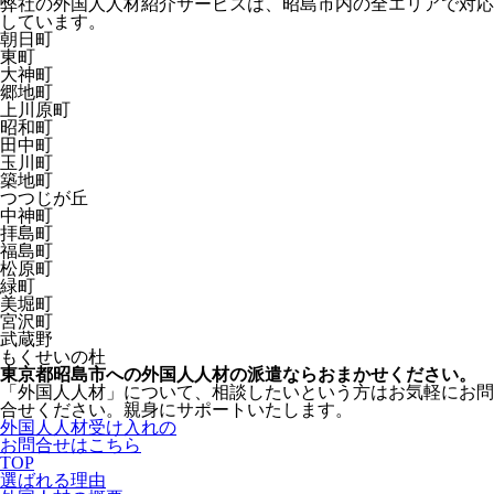
弊社の外国人人材紹介サービスは、昭島市内の全エリアで対応
しています。
朝日町
東町
大神町
郷地町
上川原町
昭和町
田中町
玉川町
築地町
つつじが丘
中神町
拝島町
福島町
松原町
緑町
美堀町
宮沢町
武蔵野
もくせいの杜
東京都昭島市への外国人人材の派遣ならおまかせください。
「外国人人材」について、相談したいという方はお気軽にお問
合せください。親身にサポートいたします。
外国人人材受け入れの
お問合せはこちら
TOP
選ばれる理由