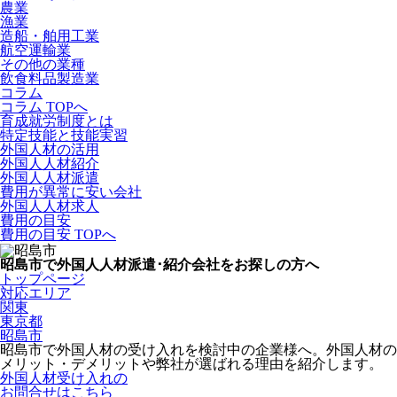
農業
漁業
造船・舶用工業
航空運輸業
その他の業種
飲食料品製造業
コラム
コラム TOPへ
育成就労制度とは
特定技能と技能実習
外国人材の活用
外国人人材紹介
外国人人材派遣
費用が異常に安い会社
外国人人材求人
費用の目安
費用の目安 TOPへ
昭島市で外国人人材派遣･紹介会社をお探しの方へ
トップページ
対応エリア
関東
東京都
昭島市
昭島市で外国人材の受け入れを検討中の企業様へ。外国人材の
メリット・デメリットや弊社が選ばれる理由を紹介します。
外国人材受け入れの
お問合せはこちら