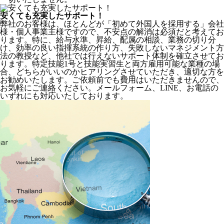
安くても充実したサポート！
弊社のお客様は、ほとんどが
「初めて外国人を採用する」
会社
様・個人事業主様ですので、不安点の解消は必須だと考えてお
ります。特に、給与水準、昇給、配属の相談、業務の切り分
け、効率の良い指揮系統の作り方、失敗しないマネジメント方
法の教授など、
他社では行えないサポート体制
を確立させてお
ります。特定技能1号と技能実習生と両方雇用可能な業種の場
合、どちらがいいのかヒアリングさせていただき、適切な方を
お勧めいたします。ご依頼前でも費用はいただきませんので、
お気軽にご連絡ください。メールフォーム、LINE、お電話の
いずれにも対応いたしております。