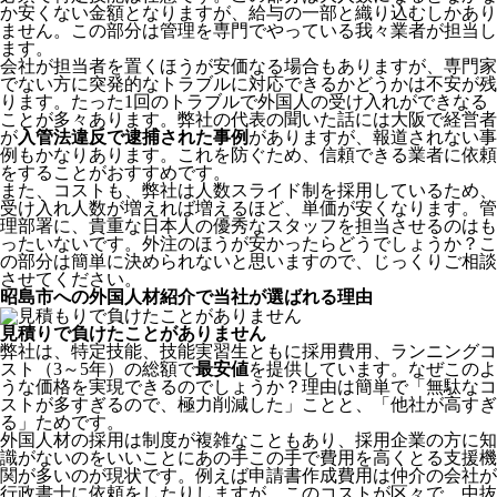
か安くない金額となりますが、給与の一部と織り込むしかあり
ません。この部分は管理を専門でやっている我々業者が担当し
ます。
会社が担当者を置くほうが安価なる場合もありますが、専門家
でない方に突発的なトラブルに対応できるかどうかは不安が残
ります。たった1回のトラブルで外国人の受け入れができなる
ことが多々あります。弊社の代表の聞いた話には大阪で経営者
が
入管法違反で逮捕された事例
がありますが、報道されない事
例もかなりあります。これを防ぐため、信頼できる業者に依頼
をすることがおすすめです。
また、コストも、弊社は人数スライド制を採用しているため、
受け入れ人数が増えれば増えるほど、単価が安くなります。管
理部署に、貴重な日本人の優秀なスタッフを担当させるのはも
ったいないです。外注のほうが安かったらどうでしょうか？こ
の部分は簡単に決められないと思いますので、じっくりご相談
させてください。
昭島市への外国人材紹介で当社が選ばれる理由
見積りで負けたことがありません
弊社は、特定技能、技能実習生ともに採用費用、ランニングコ
スト（3～5年）の総額で
最安値
を提供しています。なぜこのよ
うな価格を実現できるのでしょうか？理由は簡単で「無駄なコ
ストが多すぎるので、極力削減した」ことと、
「他社が高すぎ
る」
ためです。
外国人材の採用は制度が複雑なこともあり、採用企業の方に知
識がないのをいいことにあの手この手で費用を高くとる支援機
関が多いのが現状です。例えば申請書作成費用は仲介の会社が
行政書士に依頼をしたりしますが、このコストが区々で、中抜