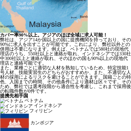
カバー率90%以上。アジアのほぼ全域に求人可能！
弊社は、
アジア14か国以上の国に提携機関を持っており、その
90%に求人を出すことが可能
です。これにより、弊社以外との
併用は不要になります。例えば、ベトナムでは580社の現地代
理店のうち、550社以上と連絡が取れ、インドネシアでは330社
中300社以上と連絡が取れ、そのほかの国も90%以上の現地代
理店と連絡可能です。
また、業種ごとに適切な人材を熟知しているため、特定技能1
号人材、技能実習生のどちらがおすすめか、また、不適切な人
材の採用によるリスクを避けることができます。国籍ごとの特
色、入国までの時間、その他条件により適材は区々です。その
ため、弊社では選考段階から適合性を考慮し、これまで採用後
の転職件数が0件です。
提携先相手国
ベトナム
インドネシア
フィリピン
カンボジア