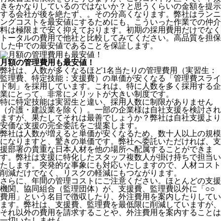
きをかなりしているのではないか？と思うくらいの金額を提示
する会社が後を絶たず、。その分高くなります。弊社はランニ
ングコストを最安値にするためにも、こういった作業での仲介
料は極限まで安く抑えております。
初期の採用費用だけでなく
トータルの費用で他社と比較してみてください。
高品質を担保
した中での最安値であることを保証します。
月額の管理費用も最安値！
弊社は、
人数が多くなるほど1名当たりの管理費用（実習生：
監理費、特定技能：支援費）の単価が安くなる「管理費スライ
ド制」を採用
しています。これは、特に人数を多く採用する企
業にとって、非常にメリットが大きい制度です。
特に特定技能は実習生と違い、採用人数に制限がありません
（介護・建設業を除く）。一部の企業様は自社支援を検討され
ますが、果たしてそれは最善でしょうか？弊社は自社支援より
安価な支援の完全委託をご提案します。
弊社は人数が増えると単価が安くなるため、数十人以上の規模
になりますと、驚きの単価です。弊社へ委託いただければ、支
援部署の貴重な日本人材を他の場所へ配属することができま
す。弊社は支援に特化したスタッフ複数人が掛け持ちで担当い
たします。突発的な事象にも対応いたしますので、人材コスト
削減だけでなく、リスクの軽減にもつながります。
さらに、年間の管理コストにご注意ください。ほとんどの支援
機関、協同組合（監理団体）が、支援費、監理費以外に「○○
費用」という名目で徴収したり、外注費用を案内したりしてい
ます。弊社は、支援費、監理費を最低限に削減していますが、
それ以外の費用を請求することや、外注費用を案内することは
一切いたしません。